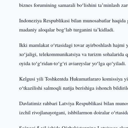
biznes forumining samarali boʻlishini taʼminlash zaru
Indoneziya Respublikasi bilan munosabatlar haqida g
madaniy aloqalar bogʻlab turganini taʼkidladi.
Ikki mamlakat oʻrtasidagi tovar ayirboshlash hajmi y
xoʻjaligi, telekommunikatsiya va turizm sohalarida 
oyida toʻgʻridan-toʻgʻri aviareyslar yoʻlga qoʻyiladi.
Kelgusi yili Toshkentda Hukumatlararo komissiya yig
oʻtkazilishi salmoqli natija berishiga ishonch bildiril
Davlatimiz rahbari Latviya Respublikasi bilan munos
izchil rivojlanayotgani, ishbilarmon doiralar oʻrtasid
Soʻnggi 5 yil ichida Oʻzbekistonning Latviyaga eksp