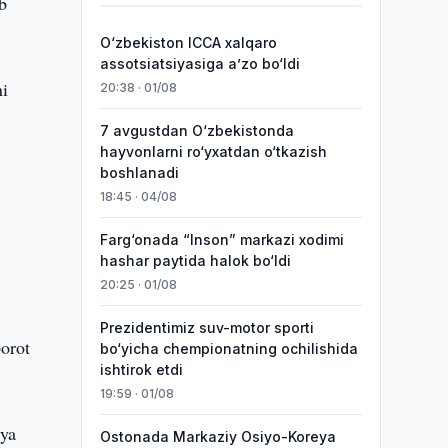
b
O‘zbekiston ICCA xalqaro
assotsiatsiyasiga aʼzo bo‘ldi
ni
20:38 · 01/08
7 avgustdan O‘zbekistonda
hayvonlarni ro‘yxatdan o‘tkazish
boshlanadi
18:45 · 04/08
Farg‘onada “Inson” markazi xodimi
hashar paytida halok bo‘ldi
20:25 · 01/08
Prezidentimiz suv-motor sporti
borot
bo‘yicha chempionatning ochilishida
ishtirok etdi
19:59 · 01/08
iya
Ostonada Markaziy Osiyo-Koreya