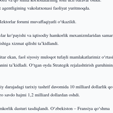
 agentligining vakolatxonasi faoliyat yuritmoqda.
ktorlar forumi muvaffaqiyatli oʻtkazildi.
vlar koʻpayishi va iqtisodiy hamkorlik mexanizmlaridan samar
shiga xizmat qilishi taʼkidlandi.
tar ekan, faol siyosiy muloqot tufayli mamlakatlarimiz oʻrtas
anini taʼkidladi. Oʻtgan oyda Strategik rejalashtirish guruhini
liy darajadagi tarixiy tashrif davomida 10 milliard dollarlik q
aro savdo hajmi 1,2 milliard dollardan oshdi.
amkorlik dasturi tasdiqlandi. Oʻzbekiston – Fransiya qoʻshma