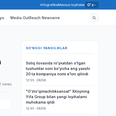
Infografika
Maxsus loyihalar
O'z
yo
Media OutReach Newswire
SO'NGGI YANGILIKLAR
h
Soliq ilovasida ro'yxatdan o'tgan
tushumlar soni bo'yicha eng yaxshi
20 ta kompaniya nomi e'lon qilindi
12:55 · 08/08
2 views
"O'zto'qimachiliksanoat" Xitoyning
Yifa Group bilan yangi loyihalarni
muhokama qildi
12:45 · 08/08