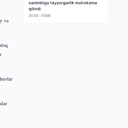
sammitiga tayyorgarlik muhokama
qilindi
20:55 · 01/08
iy va
hloq
r
huvlar
alar