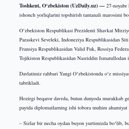
Toshkent, O‘zbekiston (UzDaily.uz) —
27-noyabr 
ishonch yorliqlarini topshirish tantanali marosimi bo
Oʻzbekiston Respublikasi Prezidenti Shavkat Mirziy
Paraskevi Seveleki, Indoneziya Respublikasidan Sit
Fransiya Respublikasidan Valid Fuk, Rossiya Feder
Tojikiston Respublikasidan Nasriddin Ismatullodan is
Davlatimiz rahbari Yangi Oʻzbekistonda oʻz missiya
tabrikladi.
Hozirgi beqaror davrda, butun dunyoda murakkab ge
paytda diplomatlarning ishi tobora muhim ahamiyat k
– Sizlar bir necha oydan buyon yurtimizda boʻlib, 