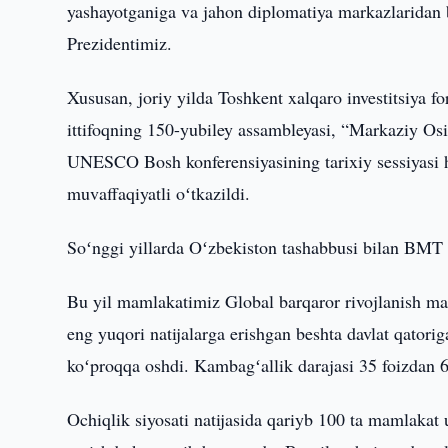
yashayotganiga va jahon diplomatiya markazlaridan b
Prezidentimiz.
Xususan, joriy yilda Toshkent xalqaro investitsiya fo
ittifoqning 150-yubiley assambleyasi, “Markaziy Osi
UNESCO Bosh konferensiyasining tarixiy sessiyasi 
muvaffaqiyatli oʻtkazildi.
Soʻnggi yillarda Oʻzbekiston tashabbusi bilan BMT 
Bu yil mamlakatimiz Global barqaror rivojlanish maq
eng yuqori natijalarga erishgan beshta davlat qatorig
koʻproqqa oshdi. Kambagʻallik darajasi 35 foizdan 6
Ochiqlik siyosati natijasida qariyb 100 ta mamlakat 