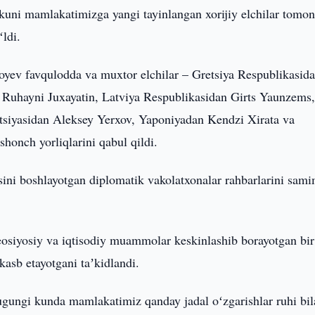
kuni mamlakatimizga yangi tayinlangan xorijiy elchilar tomo
ʻldi.
oyev favqulodda va muxtor elchilar – Gretsiya Respublikasid
i Ruhayni Juxayatin, Latviya Respublikasidan Girts Yaunzems
atsiyasidan Aleksey Yerxov, Yaponiyadan Kendzi Xirata va
honch yorliqlarini qabul qildi.
sini boshlayotgan diplomatik vakolatxonalar rahbarlarini sam
osiyosiy va iqtisodiy muammolar keskinlashib borayotgan bir
asb etayotgani taʼkidlandi.
bugungi kunda mamlakatimiz qanday jadal oʻzgarishlar ruhi bi