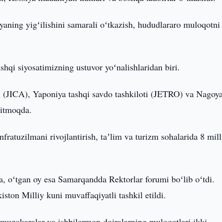
aning yigʻilishini samarali oʻtkazish, hududlararo muloqotni
ashqi siyosatimizning ustuvor yoʻnalishlaridan biri.
i (JICA), Yaponiya tashqi savdo tashkiloti (JETRO) va Nagoy
ritmoqda.
fratuzilmani rivojlantirish, taʼlim va turizm sohalarida 8 mill
da, oʻtgan oy esa Samarqandda Rektorlar forumi boʻlib oʻtdi.
on Milliy kuni muvaffaqiyatli tashkil etildi.
 muzokaralar va ishbilarmon doiralarning muloqotlari ikki