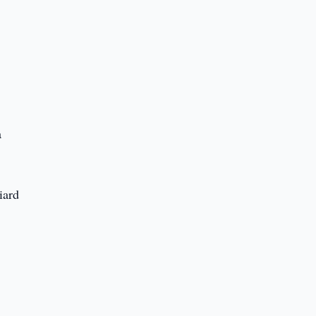
a
iard