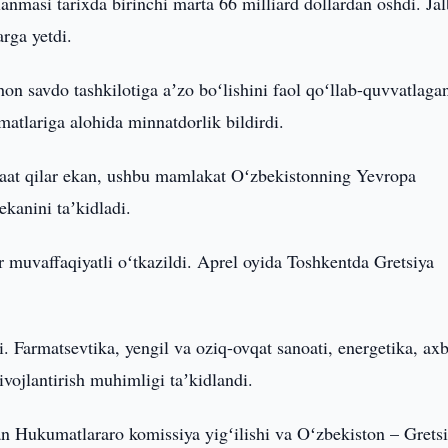
anmasi tarixda birinchi marta 66 milliard dollardan oshdi. Jal
arga yetdi.
on savdo tashkilotiga aʼzo boʻlishini faol qoʻllab-quvvatlaga
atlariga alohida minnatdorlik bildirdi.
jaat qilar ekan, ushbu mamlakat Oʻzbekistonning Yevropa
 ekanini taʼkidladi.
r muvaffaqiyatli oʻtkazildi. Aprel oyida Toshkentda Gretsiya
. Farmatsevtika, yengil va oziq-ovqat sanoati, energetika, ax
ivojlantirish muhimligi taʼkidlandi.
gan Hukumatlararo komissiya yigʻilishi va Oʻzbekiston – Grets