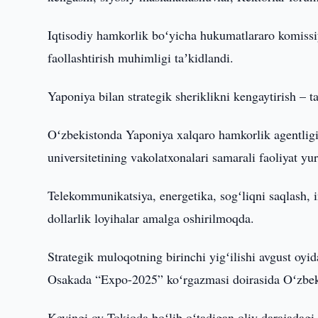
Iqtisodiy hamkorlik boʻyicha hukumatlararo komissiy
faollashtirish muhimligi taʼkidlandi.
Yaponiya bilan strategik sheriklikni kengaytirish – t
Oʻzbekistonda Yaponiya xalqaro hamkorlik agentlig
universitetining vakolatxonalari samarali faoliyat yu
Telekommunikatsiya, energetika, sogʻliqni saqlash, in
dollarlik loyihalar amalga oshirilmoqda.
Strategik muloqotning birinchi yigʻilishi avgust oyi
Osakada “Expo-2025” koʻrgazmasi doirasida Oʻzbekist
Keyingi oy Tokioda boʻlib oʻtadigan oliy darajadagi