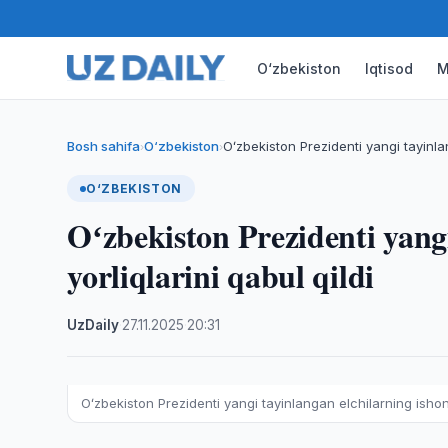
O‘zbekiston
Iqtisod
M
Bosh sahifa
O‘zbekiston
Oʻzbekiston Prezidenti yangi tayinla
›
›
O‘ZBEKISTON
Oʻzbekiston Prezidenti yang
yorliqlarini qabul qildi
UzDaily
·
27.11.2025
·
20:31
Oʻzbekiston Prezidenti yangi tayinlangan elchilarning ishonc