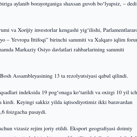
iriga aylanib borayotganiga shaxsan guvoh boʻlyapsiz, – dedi
rumi va Xorijiy investorlar kengashi yigʻilishi, Parlamentlarar
yo – Yevropa Ittifoqi” birinchi sammiti va Xalqaro iqlim foru
hamda Markaziy Osiyo davlatlari rahbarlarining sammiti
Bosh Assambleyasining 13 ta rezolyutsiyasi qabul qilindi.
sadlari indeksida 19 pogʻonaga koʻtarildi va oxirgi 10 yil ic
a kirdi. Keyingi sakkiz yilda iqtisodiyotimiz ikki baravardan
,6 foizgacha pasaydi.
uchun vizasiz rejim joriy etildi. Eksport geografiyasi doimiy