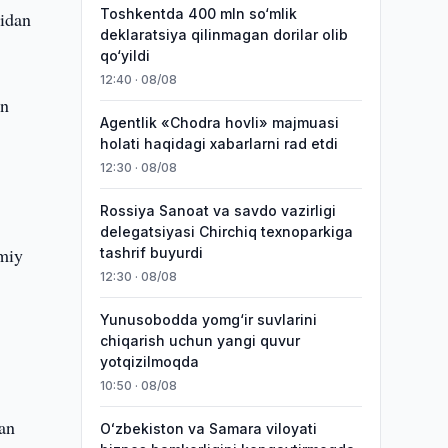
Toshkentda 400 mln so‘mlik
nidan
deklaratsiya qilinmagan dorilar olib
qo‘yildi
12:40 · 08/08
an
Agentlik «Chodra hovli» majmuasi
,
holati haqidagi xabarlarni rad etdi
12:30 · 08/08
Rossiya Sanoat va savdo vazirligi
delegatsiyasi Chirchiq texnoparkiga
imiy
tashrif buyurdi
12:30 · 08/08
Yunusobodda yomg‘ir suvlarini
chiqarish uchun yangi quvur
yotqizilmoqda
10:50 · 08/08
lan
Oʻzbekiston va Samara viloyati