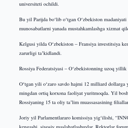
universiteti ochildi.
Bu yil Parijda boʻlib oʻtgan Oʻzbekiston madaniyati 
munosabatlarni yanada mustahkamlashga xizmat qil
Kelgusi yilda Oʻzbekiston – Fransiya investitsiya ke
zarurligi taʼkidlandi.
Rossiya Federatsiyasi – Oʻzbekistonning uzoq yillik s
Oʻtgan yili oʻzaro savdo hajmi 12 milliard dollarga
mingdan ortiq korxona faoliyat yuritmoqda. Yil boshid
Rossiyaning 15 ta oliy taʼlim muassasasining filialla
Joriy yil Parlamentlararo komissiya yigʻilishi, “I
kengashi, siyosiy maslahatlashuvlar, Rektorlar forum