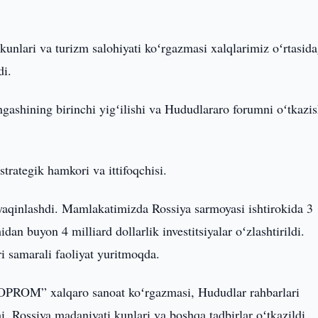
kunlari va turizm salohiyati koʻrgazmasi xalqlarimiz oʻrtasida
di.
ngashining birinchi yigʻilishi va Hududlararo forumni oʻtkazi
trategik hamkori va ittifoqchisi.
 yaqinlashdi. Mamlakatimizda Rossiya sarmoyasi ishtirokida 3
an buyon 4 milliard dollarlik investitsiyalar oʻzlashtirildi.
ri samarali faoliyat yuritmoqda.
NNOPROM” xalqaro sanoat koʻrgazmasi, Hududlar rahbarlari
i, Rossiya madaniyati kunlari va boshqa tadbirlar oʻtkazildi.