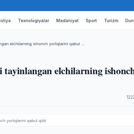
oliya
Texnologiyalar
Madaniyat
Sport
Turizm
Dun
ngan elchilarning ishonch yorliqlarini qabul …
i tayinlangan elchilarning ishonc
·
122
h yorliqlarini qabul qildi