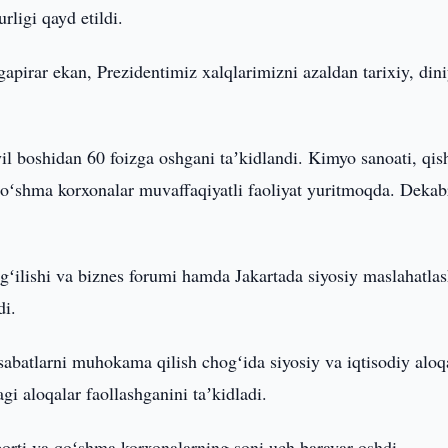
rligi qayd etildi.
apirar ekan, Prezidentimiz xalqlarimizni azaldan tarixiy, din
il boshidan 60 foizga oshgani taʼkidlandi. Kimyo sanoati, qis
qoʻshma korxonalar muvaffaqiyatli faoliyat yuritmoqda. Dekab
ʻilishi va biznes forumi hamda Jakartada siyosiy maslahatlas
di.
abatlarni muhokama qilish chogʻida siyosiy va iqtisodiy aloq
agi aloqalar faollashganini taʼkidladi.
orti va qoʻshma korxonalarning soni uch baravar oshdi.