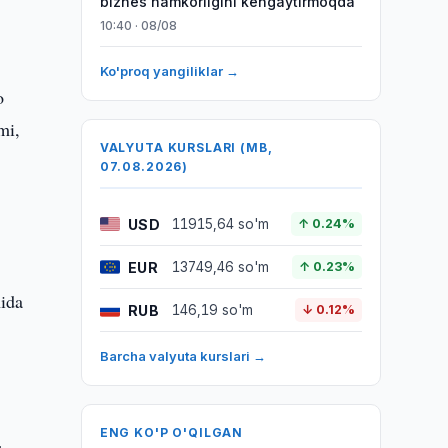
biznes hamkorligini kengaytirmoqda
10:40 · 08/08
Ko'proq yangiliklar →
o
mi,
VALYUTA KURSLARI (MB,
07.08.2026)
USD
11915,64 so'm
↑ 0.24%
EUR
13749,46 so'm
↑ 0.23%
hida
RUB
146,19 so'm
↓ 0.12%
Barcha valyuta kurslari →
ENG KO'P O'QILGAN