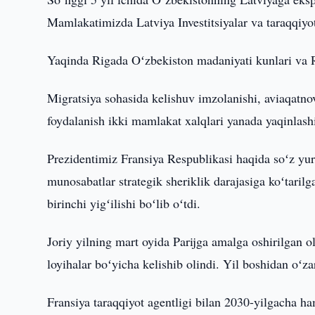
Mamlakatimizda Latviya Investitsiyalar va taraqqiyot
Yaqinda Rigada Oʻzbekiston madaniyati kunlari va Re
Migratsiya sohasida kelishuv imzolanishi, aviaqatno
foydalanish ikki mamlakat xalqlari yanada yaqinlashi
Prezidentimiz Fransiya Respublikasi haqida soʻz yuri
munosabatlar strategik sheriklik darajasiga koʻtarilg
birinchi yigʻilishi boʻlib oʻtdi.
Joriy yilning mart oyida Parijga amalga oshirilgan o
loyihalar boʻyicha kelishib olindi. Yil boshidan oʻz
Fransiya taraqqiyot agentligi bilan 2030-yilgacha h