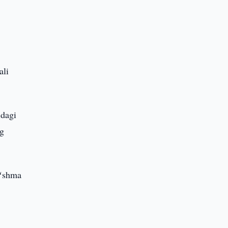
ali
idagi
ng
oʻshma