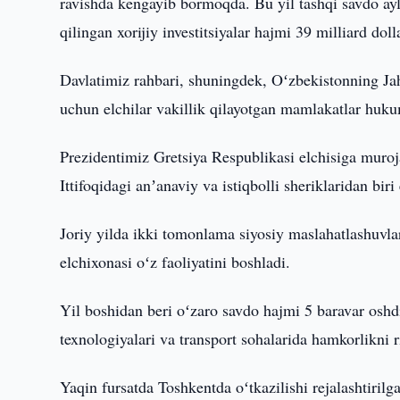
ravishda kengayib bormoqda. Bu yil tashqi savdo ayl
qilingan xorijiy investitsiyalar hajmi 39 milliard doll
Davlatimiz rahbari, shuningdek, Oʻzbekistonning Jah
uchun elchilar vakillik qilayotgan mamlakatlar hukum
Prezidentimiz Gretsiya Respublikasi elchisiga muro
Ittifoqidagi anʼanaviy va istiqbolli sheriklaridan biri
Joriy yilda ikki tomonlama siyosiy maslahatlashuvla
elchixonasi oʻz faoliyatini boshladi.
Yil boshidan beri oʻzaro savdo hajmi 5 baravar oshdi
texnologiyalari va transport sohalarida hamkorlikni r
Yaqin fursatda Toshkentda oʻtkazilishi rejalashtiril