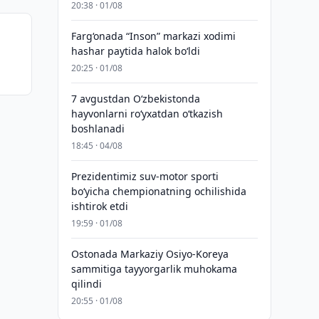
20:38 · 01/08
Farg‘onada “Inson” markazi xodimi
hashar paytida halok bo‘ldi
20:25 · 01/08
7 avgustdan O‘zbekistonda
hayvonlarni ro‘yxatdan o‘tkazish
boshlanadi
18:45 · 04/08
Prezidentimiz suv-motor sporti
bo‘yicha chempionatning ochilishida
ishtirok etdi
19:59 · 01/08
Ostonada Markaziy Osiyo-Koreya
sammitiga tayyorgarlik muhokama
qilindi
20:55 · 01/08