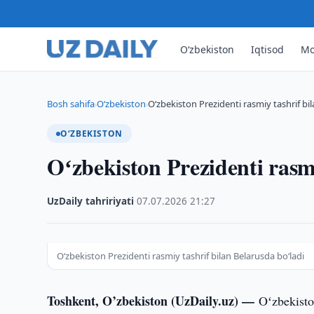
O‘zbekiston
Iqtisod
Mo
Bosh sahifa
O‘zbekiston
Oʻzbekiston Prezidenti rasmiy tashrif bi
›
›
O‘ZBEKISTON
Oʻzbekiston Prezidenti rasmi
UzDaily tahririyati
·
07.07.2026
·
21:27
Oʻzbekiston Prezidenti rasmiy tashrif bilan Belarusda boʻladi
Toshkent, O’zbekiston (UzDaily.uz) —
Oʻzbekisto