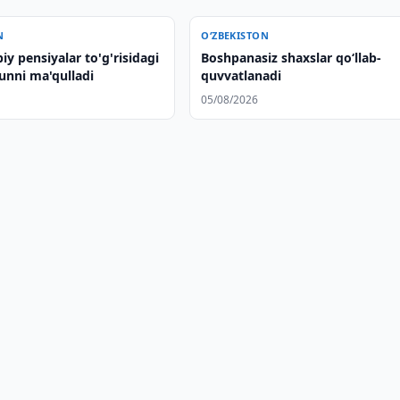
N
O‘ZBEKISTON
iy pensiyalar to'g'risidagi
Boshpanasiz shaxslar qo‘llab-
unni ma'qulladi
quvvatlanadi
05/08/2026