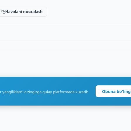
Havolani nusxalash
Obuna bo'ling
r yangiliklarni o‘zingizga qulay platformada kuzatib