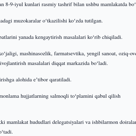
n 8-9-iyul kunlari rasmiy tashrif bilan ushbu mamlakatda boʻ
adagi muzokaralar oʻtkazilishi koʻzda tutilgan.
atlarini yanada kengaytirish masalalari koʻrib chiqiladi.
xoʻjaligi, mashinasozlik, farmatsevtika, yengil sanoat, oziq-ov
ivojlantirish masalalari diqqat markazida boʻladi.
ishga alohida eʼtibor qaratiladi.
monlama hujjatlarning salmoqli toʻplamini qabul qilish
ikki mamlakat hududlari delegatsiyalari va ishbilarmon doiralar
ʻtadi.