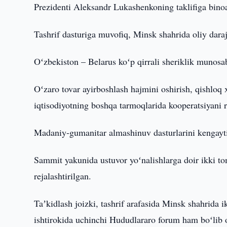
Prezidenti Aleksandr Lukashenkoning taklifiga binoa
Tashrif dasturiga muvofiq, Minsk shahrida oliy daraj
Oʻzbekiston – Belarus koʻp qirrali sheriklik munosab
Oʻzaro tovar ayirboshlash hajmini oshirish, qishloq 
iqtisodiyotning boshqa tarmoqlarida kooperatsiyani r
Madaniy-gumanitar almashinuv dasturlarini kengaytir
Sammit yakunida ustuvor yoʻnalishlarga doir ikki to
rejalashtirilgan.
Taʼkidlash joizki, tashrif arafasida Minsk shahrida 
ishtirokida uchinchi Hududlararo forum ham boʻlib o