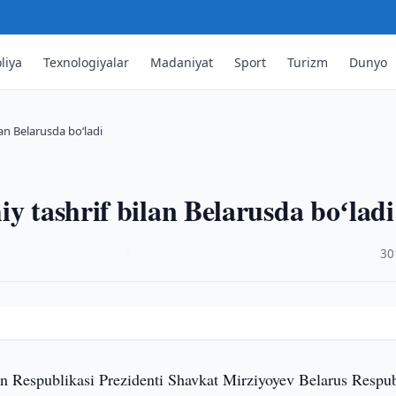
liya
Texnologiyalar
Madaniyat
Sport
Turizm
Dunyo
lan Belarusda boʻladi
y tashrif bilan Belarusda boʻladi
·
30
n Respublikasi Prezidenti Shavkat Mirziyoyev Belarus Respub