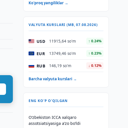
Ko'proq yangiliklar →
VALYUTA KURSLARI (MB, 07.08.2026)
USD
11915,64 so'm
↑ 0.24%
EUR
13749,46 so'm
↑ 0.23%
RUB
146,19 so'm
↓ 0.12%
Barcha valyuta kurslari →
ENG KO'P O'QILGAN
O‘zbekiston ICCA xalqaro
assotsiatsiyasiga aʼzo bo‘ldi