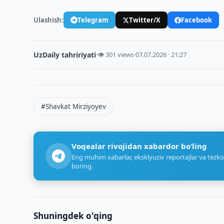
Ulashish:
Telegram
Twitter/X
Facebook
UzDaily tahririyati
·
👁 301 views
·
07.07.2026 · 21:27
#Shavkat Mirziyoyev
Voqealar rivojidan xabardor bo‘ling
Eng muhim xabarlar, eksklyuziv reportajlar va tezko
boring.
Shuningdek o'qing