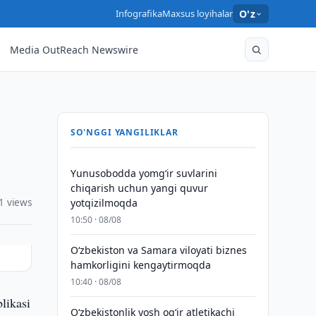
Infografika
Maxsus loyihalar
O'z
Media OutReach Newswire
SO'NGGI YANGILIKLAR
Yunusobodda yomg‘ir suvlarini
chiqarish uchun yangi quvur
1 views
yotqizilmoqda
10:50 · 08/08
Oʻzbekiston va Samara viloyati biznes
hamkorligini kengaytirmoqda
10:40 · 08/08
likasi
O‘zbekistonlik yosh og‘ir atletikachi