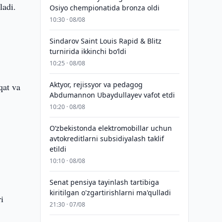
ladi.
Osiyo chempionatida bronza oldi
10:30 · 08/08
Sindarov Saint Louis Rapid & Blitz
turnirida ikkinchi bo‘ldi
10:25 · 08/08
Aktyor, rejissyor va pedagog
qat va
Abdumannon Ubaydullayev vafot etdi
10:20 · 08/08
O‘zbekistonda elektromobillar uchun
avtokreditlarni subsidiyalash taklif
etildi
10:10 · 08/08
Senat pensiya tayinlash tartibiga
kiritilgan o'zgartirishlarni ma'qulladi
i
21:30 · 07/08