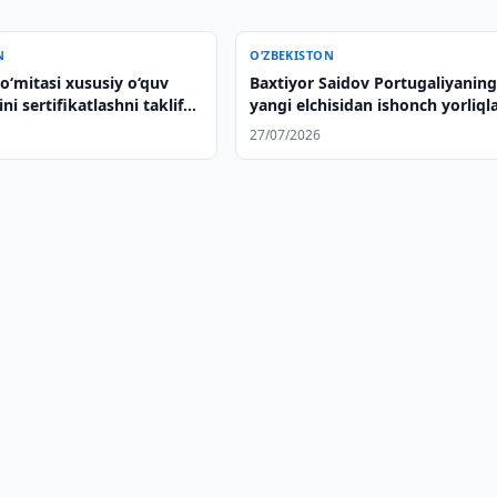
N
O‘ZBEKISTON
o‘mitasi xususiy o‘quv
Baxtiyor Saidov Portugaliyanin
ni sertifikatlashni taklif
yangi elchisidan ishonch yorliqla
qabul qildi
27/07/2026