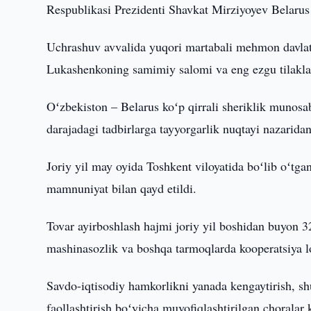
Respublikasi Prezidenti Shavkat Mirziyoyev Belarus 
Uchrashuv avvalida yuqori martabali mehmon davlat
Lukashenkoning samimiy salomi va eng ezgu tilaklar
Oʻzbekiston – Belarus koʻp qirrali sheriklik munosab
darajadagi tadbirlarga tayyorgarlik nuqtayi nazaridan
Joriy yil may oyida Toshkent viloyatida boʻlib oʻtga
mamnuniyat bilan qayd etildi.
Tovar ayirboshlash hajmi joriy yil boshidan buyon 32
mashinasozlik va boshqa tarmoqlarda kooperatsiya l
Savdo-iqtisodiy hamkorlikni yanada kengaytirish, s
faollashtirish boʻyicha muvofiqlashtirilgan choralar