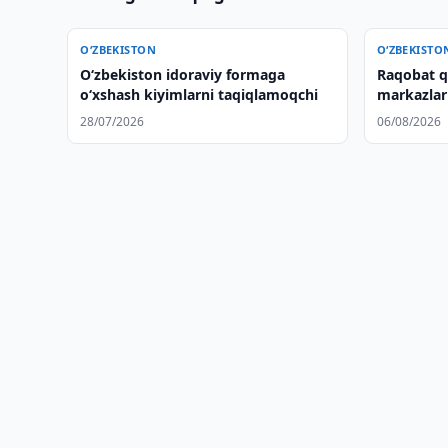
O‘ZBEKISTON
O‘ZBEKISTO
Oʻzbekiston idoraviy formaga
Raqobat q
oʻxshash kiyimlarni taqiqlamoqchi
markazlari
qildi
28/07/2026
06/08/2026