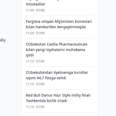
imzoladilar
11:30 · 07/08
Farg‘ona viloyati Afg‘oniston bizneslari
bilan hamkorlikni kengaytirmoqda
11:20 · 07/08
oliy
Oʻzbekiston Cadila Pharmaceuticals
bilan yangi loyihalarni muhokama
qildi
11:15 · 07/08
O‘zbekistondan Vyetnamga turistlar
oqimi 44,7 foizga oshdi
11:10 · 07/08
Red Bull Dance Your Style milliy finali
Toshkentda bo'lib o'tadi
11:10 · 07/08