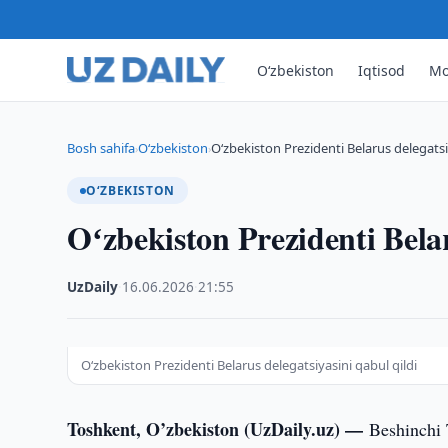
O‘zbekiston
Iqtisod
Mo
Bosh sahifa
O‘zbekiston
Oʻzbekiston Prezidenti Belarus delegatsi
›
›
O‘ZBEKISTON
Oʻzbekiston Prezidenti Belar
UzDaily
·
16.06.2026
·
21:55
Oʻzbekiston Prezidenti Belarus delegatsiyasini qabul qildi
Toshkent, O’zbekiston (UzDaily.uz) —
Beshinchi 