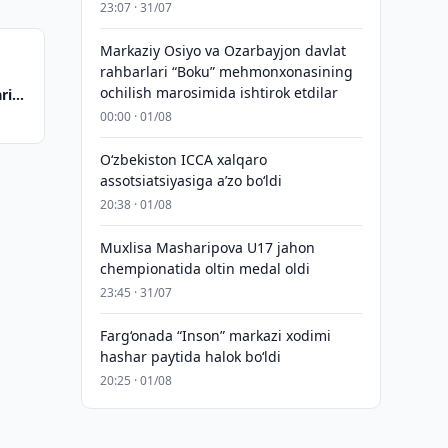
23:07 · 31/07
Markaziy Osiyo va Ozarbayjon davlat
rahbarlari “Boku” mehmonxonasining
g
ochilish marosimida ishtirok etdilar
rini
00:00 · 01/08
O‘zbekiston ICCA xalqaro
assotsiatsiyasiga aʼzo bo‘ldi
20:38 · 01/08
Muxlisa Masharipova U17 jahon
chempionatida oltin medal oldi
23:45 · 31/07
Farg‘onada “Inson” markazi xodimi
hashar paytida halok bo‘ldi
20:25 · 01/08