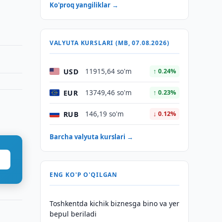
Ko'proq yangiliklar →
VALYUTA KURSLARI (MB, 07.08.2026)
USD
11915,64 so'm
↑ 0.24%
EUR
13749,46 so'm
↑ 0.23%
RUB
146,19 so'm
↓ 0.12%
Barcha valyuta kurslari →
ENG KO'P O'QILGAN
Toshkentda kichik biznesga bino va yer
bepul beriladi