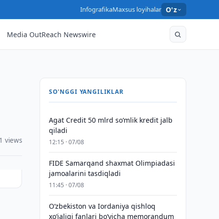
Infografika
Maxsus loyihalar
O'z
Media OutReach Newswire
SO'NGGI YANGILIKLAR
Agat Credit 50 mlrd so‘mlik kredit jalb
qiladi
1 views
12:15 · 07/08
FIDE Samarqand shaxmat Olimpiadasi
jamoalarini tasdiqladi
11:45 · 07/08
Oʻzbekiston va Iordaniya qishloq
xoʻjaligi fanlari boʻyicha memorandum