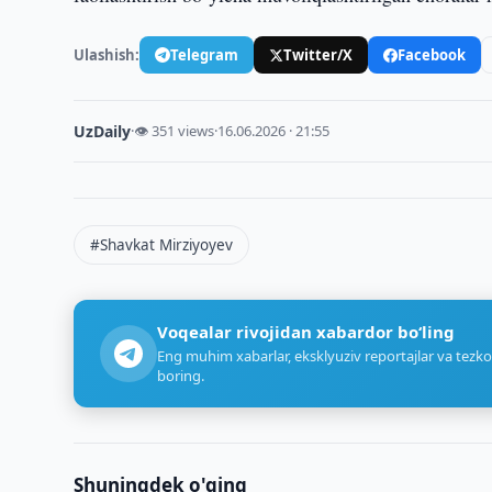
Ulashish:
Telegram
Twitter/X
Facebook
UzDaily
·
👁 351 views
·
16.06.2026 · 21:55
#Shavkat Mirziyoyev
Voqealar rivojidan xabardor bo‘ling
Eng muhim xabarlar, eksklyuziv reportajlar va tezko
boring.
Shuningdek o'qing