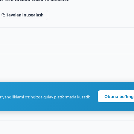
Havolani nusxalash
Obuna bo'ling
r yangiliklarni o‘zingizga qulay platformada kuzatib