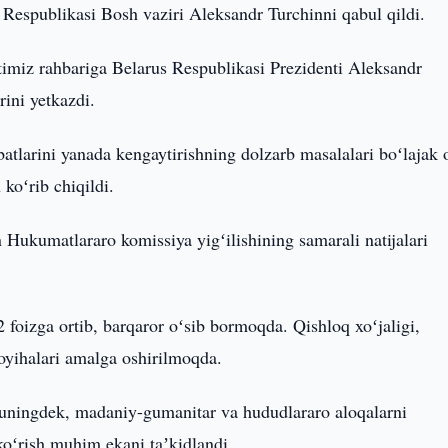
Respublikasi Bosh vaziri Aleksandr Turchinni qabul qildi.
imiz rahbariga Belarus Respublikasi Prezidenti Aleksandr
ini yetkazdi.
atlarini yanada kengaytirishning dolzarb masalalari boʻlajak 
 koʻrib chiqildi.
n Hukumatlararo komissiya yigʻilishining samarali natijalari
 foizga ortib, barqaror oʻsib bormoqda. Qishloq xoʻjaligi,
oyihalari amalga oshirilmoqda.
huningdek, madaniy-gumanitar va hududlararo aloqalarni
 koʻrish muhim ekani taʼkidlandi.