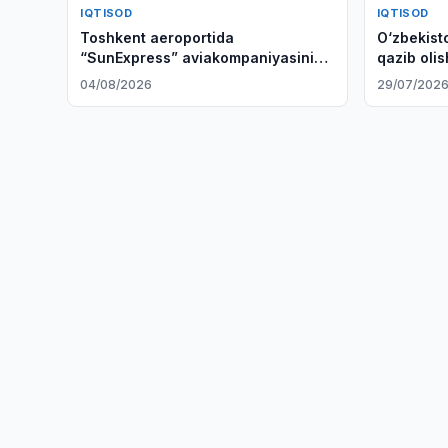
IQTISOD
IQTISOD
Toshkent aeroportida
O‘zbekist
“SunExpress” aviakompaniyasining
qazib oli
Izmirdan ilk parvozi kutib olindi
04/08/2026
29/07/202