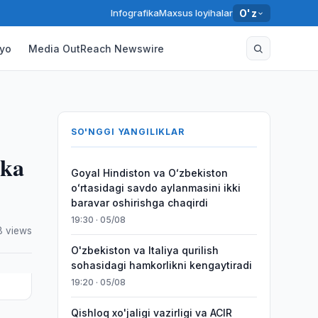
Infografika
Maxsus loyihalar
O'z
yo
Media OutReach Newswire
SO'NGGI YANGILIKLAR
ika
Goyal Hindiston va Oʻzbekiston
oʻrtasidagi savdo aylanmasini ikki
baravar oshirishga chaqirdi
19:30 · 05/08
8 views
O'zbekiston va Italiya qurilish
sohasidagi hamkorlikni kengaytiradi
19:20 · 05/08
Qishloq xo'jaligi vazirligi va ACIR