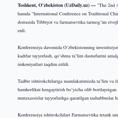
Toshkent, O’zbekiston (UzDaily.uz) —
"The 2nd A
hamda "International Conference on Traditional Chi
doirasida Tibbiyot va farmatsevtika tarmog‘ini rivojla
etdi.
Konferensiya davomida O‘zbekistonning investitsiyav
kadrlar tayyorlash, qo‘shma taʼlim dasturlarini amal
imkoniyatlari taqdim etildi.
Tadbir ishtirokchilariga mamlakatimizda taʼlim va il
hamkorlikni kengaytirish bo‘yicha olib borilayotgan
mutaxassislar tayyorlashga qaratilgan tashabbuslar 
Konferensiya ishtirokchilari Farmatsevtika texnik univ