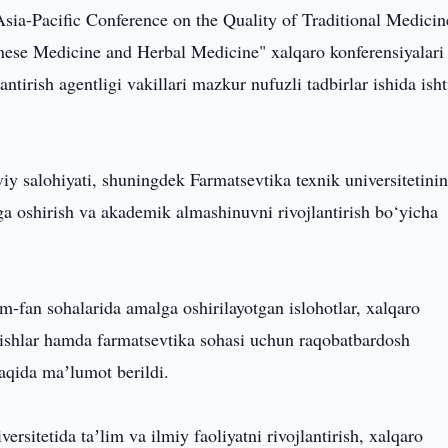
sia-Pacific Conference on the Quality of Traditional Medicin
nese Medicine and Herbal Medicine" xalqaro konferensiyalari
ntirish agentligi vakillari mazkur nufuzli tadbirlar ishida ish
iy salohiyati, shuningdek Farmatsevtika texnik universitetini
ga oshirish va akademik almashinuvni rivojlantirish bo‘yicha
m-fan sohalarida amalga oshirilayotgan islohotlar, xalqaro
 ishlar hamda farmatsevtika sohasi uchun raqobatbardosh
haqida maʼlumot berildi.
ersitetida taʼlim va ilmiy faoliyatni rivojlantirish, xalqaro