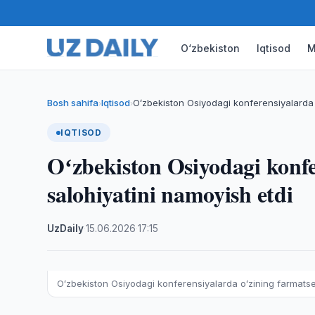
O‘zbekiston
Iqtisod
M
Bosh sahifa
Iqtisod
Oʻzbekiston Osiyodagi konferensiyalarda 
›
›
IQTISOD
Oʻzbekiston Osiyodagi konfe
salohiyatini namoyish etdi
UzDaily
·
15.06.2026
·
17:15
Oʻzbekiston Osiyodagi konferensiyalarda oʻzining farmatse