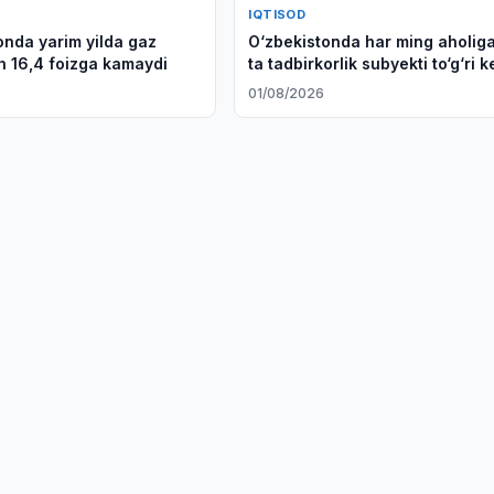
IQTISOD
onda yarim yilda gaz
O‘zbekistonda har ming aholig
sh 16,4 foizga kamaydi
ta tadbirkorlik subyekti to‘g‘ri k
6
01/08/2026