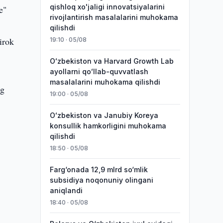
qishloq xo'jaligi innovatsiyalarini
e"
rivojlantirish masalalarini muhokama
qilishdi
tirok
19:10 · 05/08
Oʻzbekiston va Harvard Growth Lab
ayollarni qoʻllab-quvvatlash
masalalarini muhokama qilishdi
ng
19:00 · 05/08
Oʻzbekiston va Janubiy Koreya
konsullik hamkorligini muhokama
qilishdi
18:50 · 05/08
Farg‘onada 12,9 mlrd so‘mlik
subsidiya noqonuniy olingani
aniqlandi
18:40 · 05/08