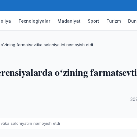
oliya
Texnologiyalar
Madaniyat
Sport
Turizm
Dun
oʻzining farmatsevtika salohiyatini namoyish etdi
rensiyalarda oʻzining farmatsevt
·
30
vtika salohiyatini namoyish etdi