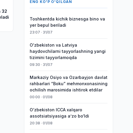
ENG KO'P O'QILGAN
a 32
eladi
Toshkentda kichik biznesga bino va
yer bepul beriladi
23:07 · 31/07
Oʻzbekiston va Latviya
haydovchilarni tayyorlashning yangi
tizimini tayyorlamoqda
09:30 · 31/07
Markaziy Osiyo va Ozarbayjon davlat
rahbarlari “Boku” mehmonxonasining
ochilish marosimida ishtirok etdilar
00:00 · 01/08
O‘zbekiston ICCA xalqaro
assotsiatsiyasiga aʼzo bo‘ldi
20:38 · 01/08