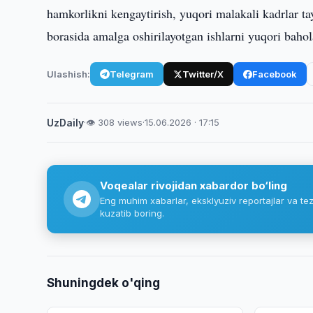
hamkorlikni kengaytirish, yuqori malakali kadrlar t
borasida amalga oshirilayotgan ishlarni yuqori bahol
Ulashish:
Telegram
Twitter/X
Facebook
UzDaily
·
👁 308 views
·
15.06.2026 · 17:15
Voqealar rivojidan xabardor bo‘ling
Eng muhim xabarlar, eksklyuziv reportajlar va tez
kuzatib boring.
Shuningdek o'qing