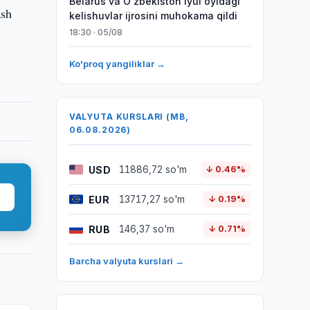
Belarus va O‘zbekiston iyul oyidagi
ash
kelishuvlar ijrosini muhokama qildi
18:30 · 05/08
Ko'proq yangiliklar →
VALYUTA KURSLARI (MB,
06.08.2026)
USD
11886,72 so'm
↓ 0.46%
EUR
13717,27 so'm
↓ 0.19%
RUB
146,37 so'm
↓ 0.71%
Barcha valyuta kurslari →