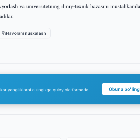
ayyorlash va universitetning ilmiy-texnik bazasini mustahkaml
adilar.
Havolani nusxalash
Obuna bo'ling
kor yangiliklarni o‘zingizga qulay platformada