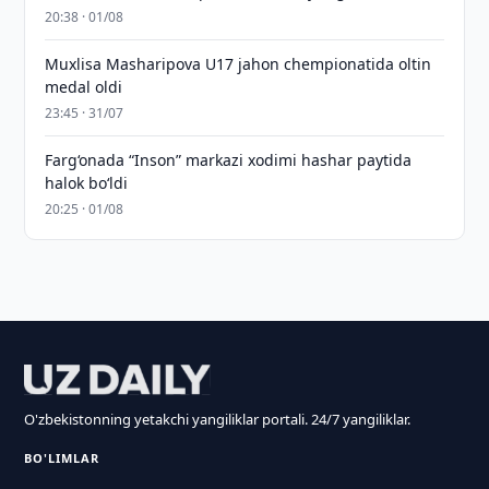
20:38 · 01/08
Muxlisa Masharipova U17 jahon chempionatida oltin
medal oldi
23:45 · 31/07
Farg‘onada “Inson” markazi xodimi hashar paytida
halok bo‘ldi
20:25 · 01/08
O'zbekistonning yetakchi yangiliklar portali. 24/7 yangiliklar.
BO'LIMLAR