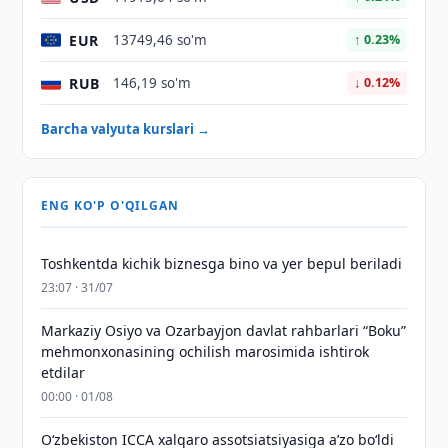
EUR
13749,46 so'm
↑ 0.23%
RUB
146,19 so'm
↓ 0.12%
Barcha valyuta kurslari →
ENG KO'P O'QILGAN
Toshkentda kichik biznesga bino va yer bepul beriladi
23:07 · 31/07
Markaziy Osiyo va Ozarbayjon davlat rahbarlari “Boku”
mehmonxonasining ochilish marosimida ishtirok
etdilar
00:00 · 01/08
O‘zbekiston ICCA xalqaro assotsiatsiyasiga aʼzo bo‘ldi