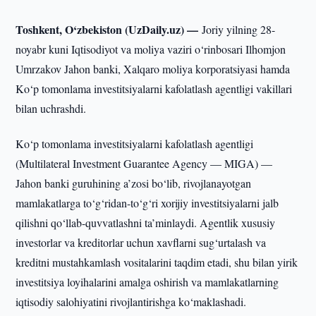
Toshkent, O‘zbekiston (UzDaily.uz) —
Joriy yilning 28-
noyabr kuni Iqtisodiyot va moliya vaziri o‘rinbosari Ilhomjon
Umrzakov Jahon banki, Xalqaro moliya korporatsiyasi hamda
Ko‘p tomonlama investitsiyalarni kafolatlash agentligi vakillari
bilan uchrashdi.
Ko‘p tomonlama investitsiyalarni kafolatlash agentligi
(Multilateral Investment Guarantee Agency — MIGA) —
Jahon banki guruhining a’zosi bo‘lib, rivojlanayotgan
mamlakatlarga to‘g‘ridan-to‘g‘ri xorijiy investitsiyalarni jalb
qilishni qo‘llab-quvvatlashni ta’minlaydi. Agentlik xususiy
investorlar va kreditorlar uchun xavflarni sug‘urtalash va
kreditni mustahkamlash vositalarini taqdim etadi, shu bilan yirik
investitsiya loyihalarini amalga oshirish va mamlakatlarning
iqtisodiy salohiyatini rivojlantirishga ko‘maklashadi.