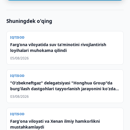
Shuningdek o'qing
IQTISOD
Farg‘ona viloyatida suv taʼminotini rivojlantirish
loyihalari muhokama qilindi
05/08/2026
IQTISOD
"O‘zbekneftgaz" delegatsiyasi "Honghua Group"da
burg‘ilash dastgohlari tayyorlanish jarayonini ko‘zdan
kechirdi
03/08/2026
IQTISOD
Fargʻona viloyati va Xenan ilmiy hamkorlikni
mustahkamlaydi