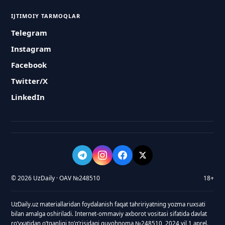
IJTIMOIY TARMOQLAR
Telegram
Instagram
Facebook
Twitter/X
LinkedIn
© 2026 UzDaily · OAV №248510
18+
UzDaily.uz materiallaridan foydalanish faqat tahririyatning yozma ruxsati
bilan amalga oshiriladi. Internet-ommaviy axborot vositasi sifatida davlat
roʻyxatidan oʻtganligi toʻgʻrisidagi guvohnoma №248510, 2024 yil 1 aprel.