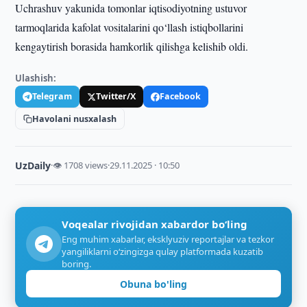
Uchrashuv yakunida tomonlar iqtisodiyotning ustuvor
tarmoqlarida kafolat vositalarini qo‘llash istiqbollarini
kengaytirish borasida hamkorlik qilishga kelishib oldi.
Ulashish:
Telegram
Twitter/X
Facebook
Havolani nusxalash
UzDaily
·
👁 1708 views
·
29.11.2025 · 10:50
Voqealar rivojidan xabardor bo‘ling
Eng muhim xabarlar, eksklyuziv reportajlar va tezkor
yangiliklarni o‘zingizga qulay platformada kuzatib
boring.
Obuna bo'ling