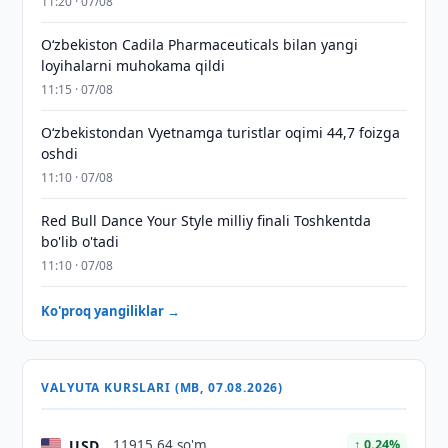
11:20 · 07/08
Oʻzbekiston Cadila Pharmaceuticals bilan yangi
loyihalarni muhokama qildi
11:15 · 07/08
O‘zbekistondan Vyetnamga turistlar oqimi 44,7 foizga
oshdi
11:10 · 07/08
Red Bull Dance Your Style milliy finali Toshkentda
bo'lib o'tadi
11:10 · 07/08
Ko'proq yangiliklar →
VALYUTA KURSLARI (MB, 07.08.2026)
USD
11915,64 so'm
↑ 0.24%