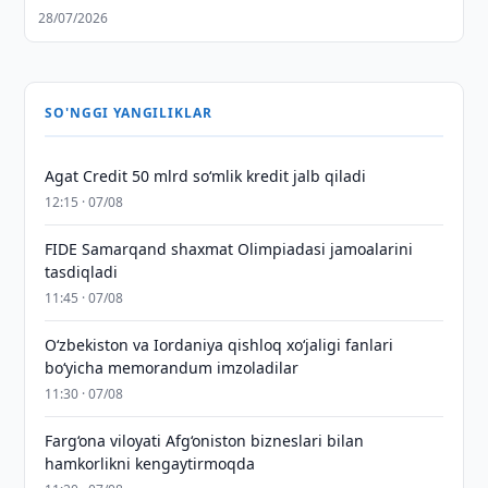
28/07/2026
SO'NGGI YANGILIKLAR
Agat Credit 50 mlrd so‘mlik kredit jalb qiladi
12:15 · 07/08
FIDE Samarqand shaxmat Olimpiadasi jamoalarini
tasdiqladi
11:45 · 07/08
Oʻzbekiston va Iordaniya qishloq xoʻjaligi fanlari
boʻyicha memorandum imzoladilar
11:30 · 07/08
Farg‘ona viloyati Afg‘oniston bizneslari bilan
hamkorlikni kengaytirmoqda