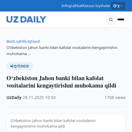
Infografika
Maxsus loyihalar
O'z
Bosh sahifa
Iqtisod
›
›
Oʻzbekiston Jahon banki bilan kafolat vositalarini kengaytirishni
muhokama …
IQTISOD
Oʻzbekiston Jahon banki bilan kafolat
vositalarini kengaytirishni muhokama qildi
UzDaily
·
29.11.2025
·
10:50
·
1708 views
Oʻzbekiston Jahon banki bilan kafolat vositalarini
kengaytirishni muhokama qildi