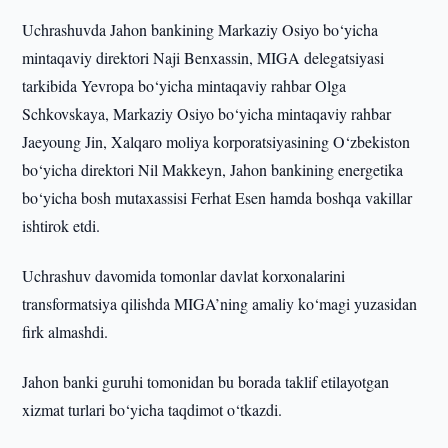
Uchrashuvda Jahon bankining Markaziy Osiyo bo‘yicha
mintaqaviy direktori Naji Benxassin, MIGA delegatsiyasi
tarkibida Yevropa bo‘yicha mintaqaviy rahbar Olga
Schkovskaya, Markaziy Osiyo bo‘yicha mintaqaviy rahbar
Jaeyoung Jin, Xalqaro moliya korporatsiyasining O‘zbekiston
bo‘yicha direktori Nil Makkeyn, Jahon bankining energetika
bo‘yicha bosh mutaxassisi Ferhat Esen hamda boshqa vakillar
ishtirok etdi.
Uchrashuv davomida tomonlar davlat korxonalarini
transformatsiya qilishda MIGA’ning amaliy ko‘magi yuzasidan
firk almashdi.
Jahon banki guruhi tomonidan bu borada taklif etilayotgan
xizmat turlari bo‘yicha taqdimot o‘tkazdi.