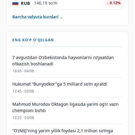
RUB
146,19 so'm
↓ 0.12%
Barcha valyuta kurslari →
ENG KO'P O'QILGAN
7 avgustdan O‘zbekistonda hayvonlarni ro‘yxatdan
o‘tkazish boshlanadi
18:45 · 04/08
Hukumat “Bunyodkor”ga 5 milliard so‘m ajratdi
12:45 · 03/08
Mahmud Murodov Oktagon ligasida yarim og‘ir vazn
chempioni bo‘ldi
12:25 · 03/08
“O‘zMIJ”ning yarim yillik foydasi 2,1 trillion so‘mga