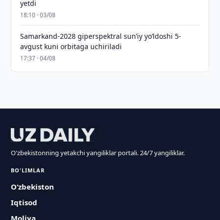
yetdi
18:10 · 03/08
Samarkand-2028 giperspektral sun’iy yo‘ldoshi 5-
avgust kuni orbitaga uchiriladi
17:37 · 04/08
O'zbekistonning yetakchi yangiliklar portali. 24/7 yangiliklar.
BO'LIMLAR
O‘zbekiston
Iqtisod
Moliya