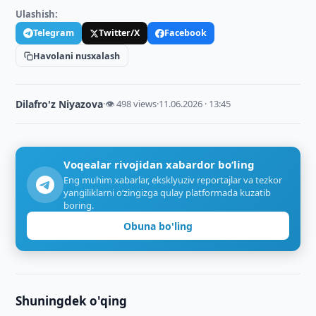
Ulashish:
Telegram
Twitter/X
Facebook
Havolani nusxalash
Dilafro'z Niyazova
·
👁 498 views
·
11.06.2026 · 13:45
Voqealar rivojidan xabardor bo‘ling
Eng muhim xabarlar, eksklyuziv reportajlar va tezkor
yangiliklarni o‘zingizga qulay platformada kuzatib
boring.
Obuna bo'ling
Shuningdek o'qing