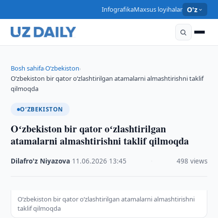
Infografika
Maxsus loyihalar
O'z
Bosh sahifa
O‘zbekiston
›
›
Oʻzbekiston bir qator oʻzlashtirilgan atamalarni almashtirishni taklif
qilmoqda
O‘ZBEKISTON
Oʻzbekiston bir qator oʻzlashtirilgan
atamalarni almashtirishni taklif qilmoqda
Dilafro'z Niyazova
·
11.06.2026
·
13:45
·
498 views
Oʻzbekiston bir qator oʻzlashtirilgan atamalarni almashtirishni
taklif qilmoqda