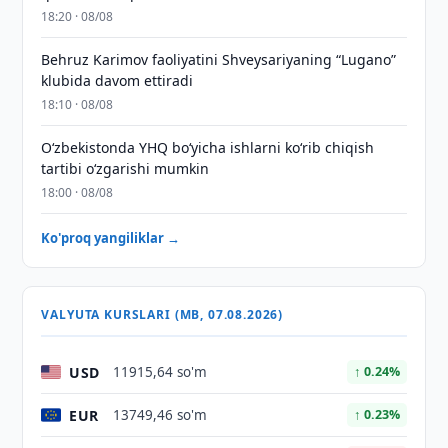
18:20 · 08/08
Behruz Karimov faoliyatini Shveysariyaning “Lugano”
klubida davom ettiradi
18:10 · 08/08
O‘zbekistonda YHQ bo‘yicha ishlarni ko‘rib chiqish
tartibi o‘zgarishi mumkin
18:00 · 08/08
Ko'proq yangiliklar →
VALYUTA KURSLARI (MB, 07.08.2026)
USD
11915,64 so'm
↑ 0.24%
EUR
13749,46 so'm
↑ 0.23%