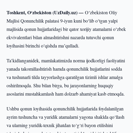
Toshkent, O‘zbekiston (UzDaily.uz) —
Oʻzbekiston Oliy
Majlisi Qonunchilik palatasi 9-iyun kuni boʻlib oʻtgan yalpi
majlisida qonun hujjatlaridagi bir qator xorijiy atamalarni oʻzbek
ekvivalentlari bilan almashtirishni nazarda tutuvchi qonun
loyihasini birinchi oʻqishda maʼqulladi.
Ta’kidlanganidek, mamlakatimizda norma ijodkorligi faoliyatini
yanada takomillashtirish hamda qonunchilik hujjatlarini sodda
va tushunarli tilda tayyorlashga qaratilgan tizimli ishlar amalga
oshirilmoqda. Shu bilan birga, bu jarayonlarning huquqiy
asoslarini mustahkamlash ham dolzarb ahamiyat kasb etmoqda.
Ushbu qonun loyihasida qonunchilik hujjatlarida foydalanilgan
ayrim tushuncha va yuridik atamalarni yagona shaklda qo‘llash
va ularning yuridik-texnik jihatdan to‘g‘ri bayon etilishini