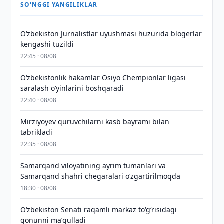
SO'NGGI YANGILIKLAR
O‘zbekiston Jurnalistlar uyushmasi huzurida blogerlar
kengashi tuzildi
22:45 · 08/08
O‘zbekistonlik hakamlar Osiyo Chempionlar ligasi
saralash o‘yinlarini boshqaradi
22:40 · 08/08
Mirziyoyev quruvchilarni kasb bayrami bilan
tabrikladi
22:35 · 08/08
Samarqand viloyatining ayrim tumanlari va
Samarqand shahri chegaralari oʻzgartirilmoqda
18:30 · 08/08
Oʻzbekiston Senati raqamli markaz toʻgʻrisidagi
qonunni maʼqulladi