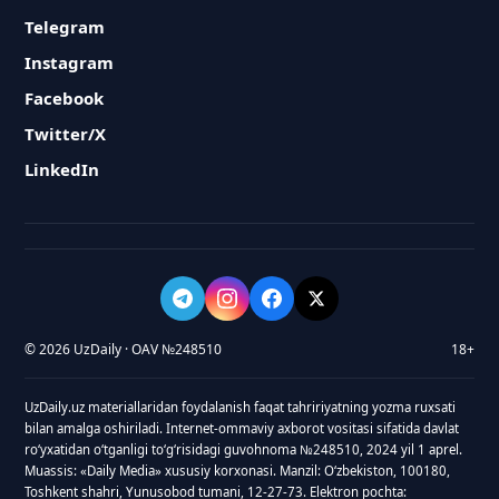
Telegram
Instagram
Facebook
Twitter/X
LinkedIn
© 2026 UzDaily · OAV №248510
18+
UzDaily.uz materiallaridan foydalanish faqat tahririyatning yozma ruxsati
bilan amalga oshiriladi. Internet-ommaviy axborot vositasi sifatida davlat
roʻyxatidan oʻtganligi toʻgʻrisidagi guvohnoma №248510, 2024 yil 1 aprel.
Muassis: «Daily Media» xususiy korxonasi. Manzil: Oʻzbekiston, 100180,
Toshkent shahri, Yunusobod tumani, 12-27-73. Elektron pochta: