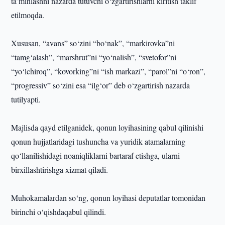
ta’minlashni nazarda tutuvchi o‘zgartirishlarni kiritish taklif
etilmoqda.
Xususan, “avans” so‘zini “bo‘nak”, “markirovka”ni
“tamg‘alash”, “marshrut”ni “yo‘nalish”, “svetofor”ni
“yo‘lchiroq”, “kovorking”ni “ish markazi”, “parol”ni “o‘ron”,
“progressiv” so‘zini esa “ilg‘or” deb o‘zgartirish nazarda
tutilyapti.
Majlisda qayd etilganidek, qonun loyihasining qabul qilinishi
qonun hujjatlaridagi tushuncha va yuridik atamalarning
qo‘llanilishidagi noaniqliklarni bartaraf etishga, ularni
birxillashtirishga xizmat qiladi.
Muhokamalardan so‘ng, qonun loyihasi deputatlar tomonidan
birinchi o‘qishdaqabul qilindi.