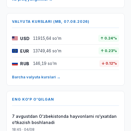
VALYUTA KURSLARI (MB, 07.08.2026)
USD
11915,64 so'm
↑ 0.24%
EUR
13749,46 so'm
↑ 0.23%
RUB
146,19 so'm
↓ 0.12%
Barcha valyuta kurslari →
ENG KO'P O'QILGAN
7 avgustdan O‘zbekistonda hayvonlarni ro‘yxatdan
o‘tkazish boshlanadi
18:45 · 04/08