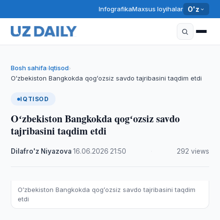
Infografika
Maxsus loyihalar
O'z
Bosh sahifa
Iqtisod
›
›
Oʻzbekiston Bangkokda qogʻozsiz savdo tajribasini taqdim etdi
IQTISOD
Oʻzbekiston Bangkokda qogʻozsiz savdo
tajribasini taqdim etdi
Dilafro'z Niyazova
·
16.06.2026
·
21:50
·
292 views
Oʻzbekiston Bangkokda qogʻozsiz savdo tajribasini taqdim
etdi