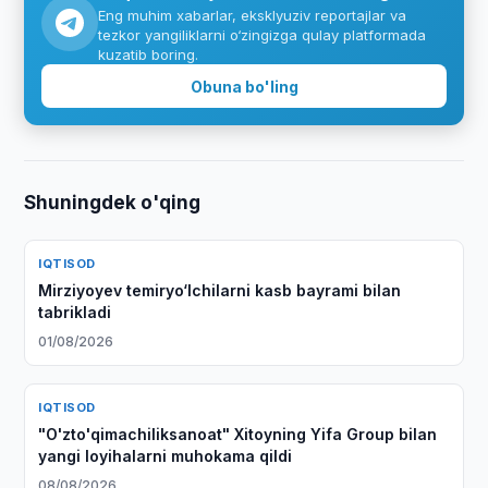
Eng muhim xabarlar, eksklyuziv reportajlar va
tezkor yangiliklarni o‘zingizga qulay platformada
kuzatib boring.
Obuna bo'ling
Shuningdek o'qing
IQTISOD
Mirziyoyev temiryo‘lchilarni kasb bayrami bilan
tabrikladi
01/08/2026
IQTISOD
"O'zto'qimachiliksanoat" Xitoyning Yifa Group bilan
yangi loyihalarni muhokama qildi
08/08/2026