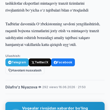
tashkilotlar ekspertlari mintaqaviy tranzit tizimlarini
rivojlantirish bo‘yicha o‘z tajribalari bilan o‘rtoqlashdi
Tadbirlar davomida O‘zbekistonning savdoni yengillashtirish,
raqamli bojxona xizmatlarini joriy etish va mintaqaviy tranzit
salohiyatini oshirish borasidagi amaliy tajribasi xalqaro
hamjamiyat vakillarida katta qiziqish uyg‘otdi.
Ulashish:
Telegram
Twitter/X
Facebook
Havolani nusxalash
Dilafro'z Niyazova
·
👁 292 views
·
16.06.2026 · 21:50
Voqealar rivojidan xabardor bo‘ling