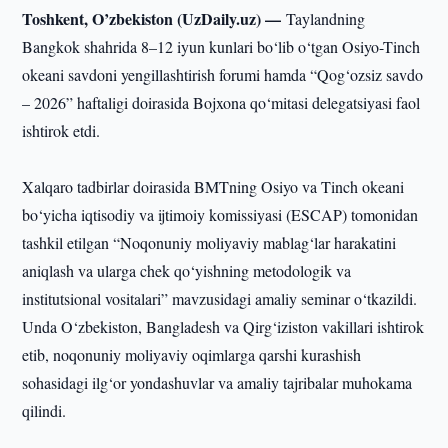
Toshkent, O’zbekiston (UzDaily.uz) —
Taylandning
Bangkok shahrida 8–12 iyun kunlari bo‘lib o‘tgan Osiyo-Tinch
okeani savdoni yengillashtirish forumi hamda “Qog‘ozsiz savdo
– 2026” haftaligi doirasida Bojxona qo‘mitasi delegatsiyasi faol
ishtirok etdi.
Xalqaro tadbirlar doirasida BMTning Osiyo va Tinch okeani
bo‘yicha iqtisodiy va ijtimoiy komissiyasi (ESCAP) tomonidan
tashkil etilgan “Noqonuniy moliyaviy mablag‘lar harakatini
aniqlash va ularga chek qo‘yishning metodologik va
institutsional vositalari” mavzusidagi amaliy seminar o‘tkazildi.
Unda O‘zbekiston, Bangladesh va Qirg‘iziston vakillari ishtirok
etib, noqonuniy moliyaviy oqimlarga qarshi kurashish
sohasidagi ilg‘or yondashuvlar va amaliy tajribalar muhokama
qilindi.