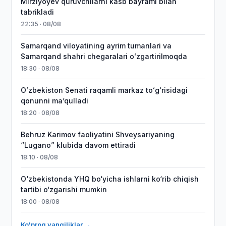
Mirziyoyev quruvchilarni kasb bayrami bilan
tabrikladi
22:35 · 08/08
Samarqand viloyatining ayrim tumanlari va
Samarqand shahri chegaralari oʻzgartirilmoqda
18:30 · 08/08
Oʻzbekiston Senati raqamli markaz toʻgʻrisidagi
qonunni maʼqulladi
18:20 · 08/08
Behruz Karimov faoliyatini Shveysariyaning
“Lugano” klubida davom ettiradi
18:10 · 08/08
O‘zbekistonda YHQ bo‘yicha ishlarni ko‘rib chiqish
tartibi o‘zgarishi mumkin
18:00 · 08/08
Ko'proq yangiliklar →