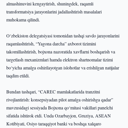
almashinuvini kengaytirish, shuningdek, raqamli
transformatsiya jarayonlarini jadallashtirish masalalari
muhokama qilindi.
O‘zbekiston delegatsiyasi tomonidan tashqi savdo jarayonlarini
raqamlashtirish, “Yagona darcha” axborot tizimini
takomillashtirish, bojxona nazoratida xavflarni boshqarish va
targetlash mexanizmlari hamda elektron shartnomalar tizimi
bo‘yicha amalga oshirilayotgan islohotlar va erishilgan natijalar
taqdim etildi.
Bundan tashqari, “CAREC mamlakatlarida tranzitni
rivojlantirish: konsepsiyadan pilot amalga oshirishga qadar”
mavzusidagi sessiyada Bojxona qo‘mitasi vakillari panelchi
sifatida ishtirok etdi. Unda Ozarbayjon, Gruziya, ASEAN
Kotibiyati, Osiyo taraqqiyot banki va boshqa xalqaro