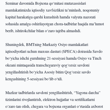
Seminar davomida Bojxona qo‘mitasi mutaxassislari
mamlakatimizda iqtisodiy xavfsizlikni taʼminlash, noqonuniy
kapital harakatiga qarshi kurashish hamda valyuta nazorati
sohasida amalga oshirilayotgan chora-tadbirlar haqida maʼlumot
berib, ishtirokchilar bilan o‘zaro tajriba almashdi.
Shuningdek, BMTning Markaziy Osiyo mamlakatlari
iqtisodiyotlari uchun maxsus dasturi (SPECA) doirasida Savdo
bo‘yicha ishchi guruhning 21-sessiyasi hamda Osiyo va Tinch
okeani mintaqasida transchegaraviy qog‘ozsiz savdoni
yengillashtirish bo‘yicha Asosiy bitim Qog‘ozsiz savdo
kengashining 5-sessiyasi bo‘lib o‘tdi.
Mazkur tadbirlarda savdoni yengillashtirish, “Yagona darcha”
tizimlarini rivojlantirish, elektron hujjatlar va sertifikatlarni
o‘zaro tan olish, chegara va bojxona organlari o‘rtasida axborot