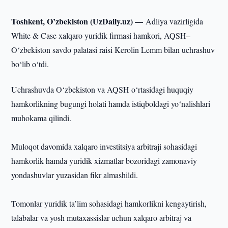
Toshkent, O’zbekiston (UzDaily.uz) —
Adliya vazirligida
White & Case xalqaro yuridik firmasi hamkori, AQSH–
O‘zbekiston savdo palatasi raisi Kerolin Lemm bilan uchrashuv
bo‘lib o‘tdi.
Uchrashuvda O‘zbekiston va AQSH o‘rtasidagi huquqiy
hamkorlikning bugungi holati hamda istiqboldagi yo‘nalishlari
muhokama qilindi.
Muloqot davomida xalqaro investitsiya arbitraji sohasidagi
hamkorlik hamda yuridik xizmatlar bozoridagi zamonaviy
yondashuvlar yuzasidan fikr almashildi.
Tomonlar yuridik ta’lim sohasidagi hamkorlikni kengaytirish,
talabalar va yosh mutaxassislar uchun xalqaro arbitraj va