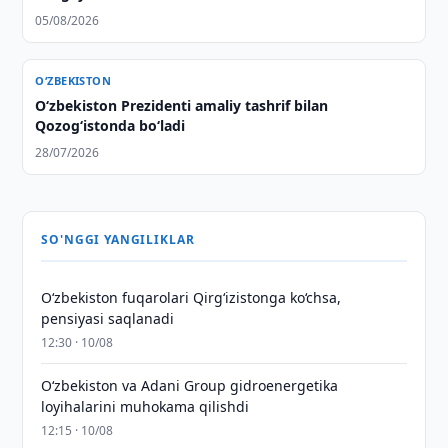
05/08/2026
O‘ZBEKISTON
Oʻzbekiston Prezidenti amaliy tashrif bilan
Qozogʻistonda boʻladi
28/07/2026
SO'NGGI YANGILIKLAR
O‘zbekiston fuqarolari Qirg‘izistonga ko‘chsa,
pensiyasi saqlanadi
12:30 · 10/08
Oʻzbekiston va Adani Group gidroenergetika
loyihalarini muhokama qilishdi
12:15 · 10/08