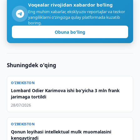
Voqealar rivojidan xabardor bo‘ling
Eng muhim xabarlar, eksklyuziv reportajlar va tezkor
yangiliklarni o‘zingizga qulay platformada kuzatib
boring.
Obuna bo'ling
Shuningdek o'qing
O‘ZBEKISTON
Lombard Odier Karimova ishi bo‘yicha 3 mln frank
jarimaga tortildi
28/07/2026
O‘ZBEKISTON
Qonun loyihasi intellektual mulk muomalasini
kengaytiradi