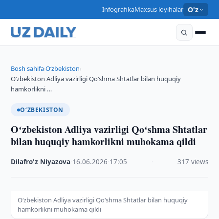
Infografika
Maxsus loyihalar
O'z
Bosh sahifa
O‘zbekiston
›
›
Oʻzbekiston Adliya vazirligi Qoʻshma Shtatlar bilan huquqiy
hamkorlikni …
O‘ZBEKISTON
Oʻzbekiston Adliya vazirligi Qoʻshma Shtatlar
bilan huquqiy hamkorlikni muhokama qildi
Dilafro'z Niyazova
·
16.06.2026
·
17:05
·
317 views
Oʻzbekiston Adliya vazirligi Qoʻshma Shtatlar bilan huquqiy
hamkorlikni muhokama qildi