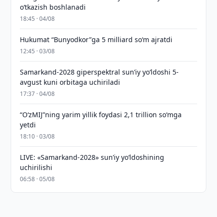
o‘tkazish boshlanadi
18:45 · 04/08
Hukumat “Bunyodkor”ga 5 milliard so‘m ajratdi
12:45 · 03/08
Samarkand-2028 giperspektral sun’iy yo‘ldoshi 5-
avgust kuni orbitaga uchiriladi
17:37 · 04/08
“O‘zMIJ”ning yarim yillik foydasi 2,1 trillion so‘mga
yetdi
18:10 · 03/08
LIVE: «Samarkand-2028» sun’iy yo‘ldoshining
uchirilishi
06:58 · 05/08