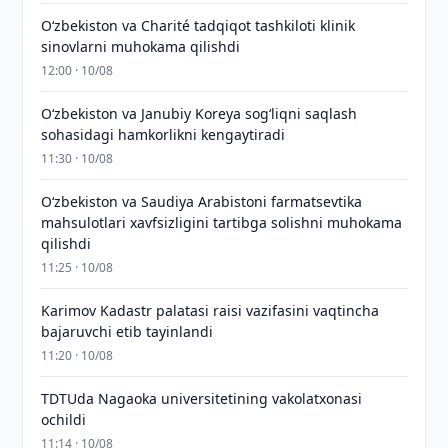
Oʻzbekiston va Charité tadqiqot tashkiloti klinik
sinovlarni muhokama qilishdi
12:00 · 10/08
Oʻzbekiston va Janubiy Koreya sogʻliqni saqlash
sohasidagi hamkorlikni kengaytiradi
11:30 · 10/08
Oʻzbekiston va Saudiya Arabistoni farmatsevtika
mahsulotlari xavfsizligini tartibga solishni muhokama
qilishdi
11:25 · 10/08
Karimov Kadastr palatasi raisi vazifasini vaqtincha
bajaruvchi etib tayinlandi
11:20 · 10/08
TDTUda Nagaoka universitetining vakolatxonasi
ochildi
11:14 · 10/08