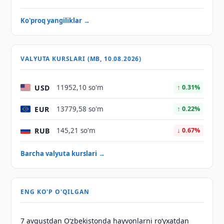
Ko'proq yangiliklar →
VALYUTA KURSLARI (MB, 10.08.2026)
USD
11952,10 so'm
↑ 0.31%
EUR
13779,58 so'm
↑ 0.22%
RUB
145,21 so'm
↓ 0.67%
Barcha valyuta kurslari →
ENG KO'P O'QILGAN
7 avgustdan O‘zbekistonda hayvonlarni ro‘yxatdan