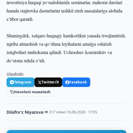
investitsiya huquqi yo‘nalishlarida seminarlar, mahorat darslari
hamda stajirovka dasturlarini tashkil etish masalalariga alohida
e’tibor qaratdi.
Shuningdek, xalqaro huquqiy hamkorlikni yanada rivojlantirish,
tajriba almashish va qo‘shma loyihalarni amalga oshirish
istiqbollari muhokama qilindi. Uchrashuv konstruktiv va
do‘stona ruhda o‘tdi.
Ulashish:
Telegram
Twitter/X
Facebook
Havolani nusxalash
Dilafro'z Niyazova
·
👁 317 views
·
16.06.2026 · 17:05