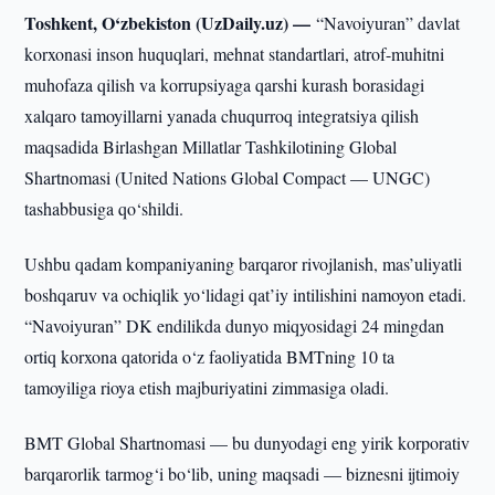
Toshkent, O‘zbekiston (UzDaily.uz) —
“Navoiyuran” davlat
korxonasi inson huquqlari, mehnat standartlari, atrof-muhitni
muhofaza qilish va korrupsiyaga qarshi kurash borasidagi
xalqaro tamoyillarni yanada chuqurroq integratsiya qilish
maqsadida Birlashgan Millatlar Tashkilotining Global
Shartnomasi (United Nations Global Compact — UNGC)
tashabbusiga qo‘shildi.
Ushbu qadam kompaniyaning barqaror rivojlanish, mas’uliyatli
boshqaruv va ochiqlik yo‘lidagi qat’iy intilishini namoyon etadi.
“Navoiyuran” DK endilikda dunyo miqyosidagi 24 mingdan
ortiq korxona qatorida o‘z faoliyatida BMTning 10 ta
tamoyiliga rioya etish majburiyatini zimmasiga oladi.
BMT Global Shartnomasi — bu dunyodagi eng yirik korporativ
barqarorlik tarmog‘i bo‘lib, uning maqsadi — biznesni ijtimoiy