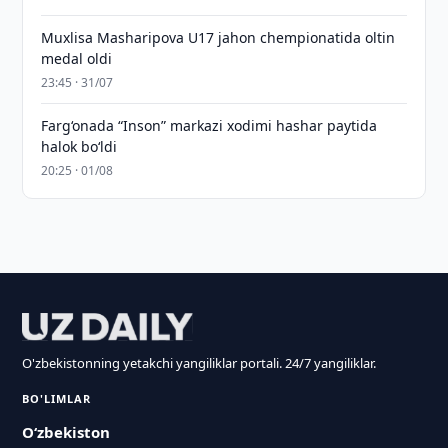
Muxlisa Masharipova U17 jahon chempionatida oltin
medal oldi
23:45 · 31/07
Farg‘onada “Inson” markazi xodimi hashar paytida
halok bo‘ldi
20:25 · 01/08
O'zbekistonning yetakchi yangiliklar portali. 24/7 yangiliklar.
BO'LIMLAR
O‘zbekiston