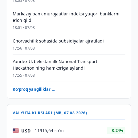
18:05 · 07/08
Markaziy bank murojaatlar indeksi yuqori banklarni
eʼlon qildi
18:01 · 07/08
Chorvachilik sohasida subsidiyalar ajratiladi
17:56 · 07/08
Yandex Uzbekistan ilk National Transport
Hackathon'ning hamkoriga aylandi
17:55 · 07/08
Ko'proq yangiliklar →
VALYUTA KURSLARI (MB, 07.08.2026)
USD
11915,64 so'm
↑ 0.24%