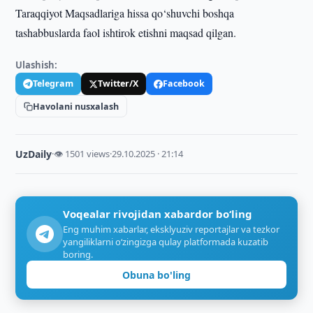
Taraqqiyot Maqsadlariga hissa qo‘shuvchi boshqa
tashabbuslarda faol ishtirok etishni maqsad qilgan.
Ulashish:
Telegram
Twitter/X
Facebook
Havolani nusxalash
UzDaily
·
👁 1501 views
·
29.10.2025 · 21:14
Voqealar rivojidan xabardor bo‘ling
Eng muhim xabarlar, eksklyuziv reportajlar va tezkor
yangiliklarni o‘zingizga qulay platformada kuzatib
boring.
Obuna bo'ling