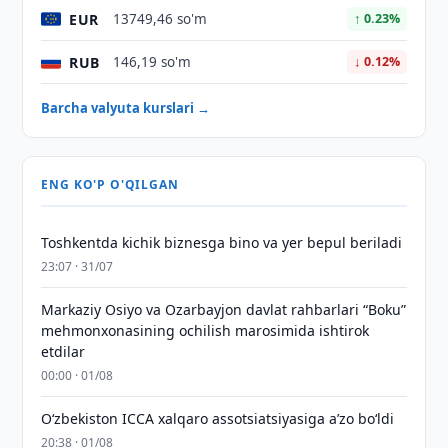
EUR
13749,46 so'm
↑ 0.23%
RUB
146,19 so'm
↓ 0.12%
Barcha valyuta kurslari →
ENG KO'P O'QILGAN
Toshkentda kichik biznesga bino va yer bepul beriladi
23:07 · 31/07
Markaziy Osiyo va Ozarbayjon davlat rahbarlari “Boku”
mehmonxonasining ochilish marosimida ishtirok
etdilar
00:00 · 01/08
O‘zbekiston ICCA xalqaro assotsiatsiyasiga aʼzo bo‘ldi
20:38 · 01/08