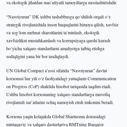
va ekologik jihatdan mas’uliyatli tamoyillarga moslashtirishdir.
“Navoiyuran” DK ushbu tashabbusga qo‘shilish orqali o‘z
strategik rivojlanishida inson huquqlarini himoya qilish, xavfsiz
va sog‘lom mehnat sharoitlarini ta’minlash, ekologik
xavfsizlikni mustahkamlash va korrupsiyaga qarshi kurash
bo‘yicha xalqaro standartlarni amaliyotga tatbiq etishga
sodiqligini yana bir bor tasdiqlaydi.
UN Global Compact a’zosi sifatida “Navoiyuran” davlat
korxonasi har yili o‘z faoliyatidagi yutuqlarni Communication
on Progress (CoP) shaklida hisobot tariqasida taqdim etadi.
Ushbu hisobot korxonaning xalqaro standartlarga muvofiq
rivojlanish sur’atlarini ochiq namoyish etish imkonini beradi.
Korxona yaqin kelajakda Global Shartnoma doirasidagi
mintaqaviy va xalqaro dasturlariva BMTning Barqaror