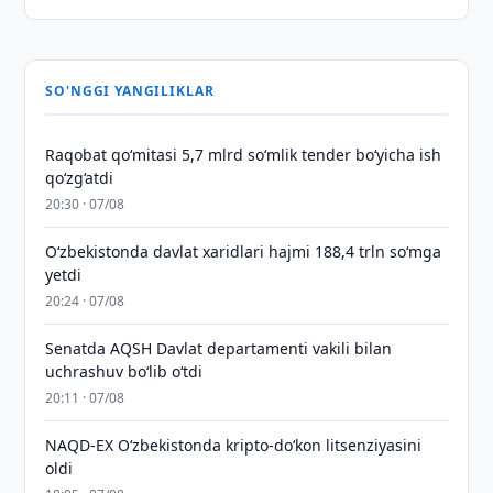
SO'NGGI YANGILIKLAR
Raqobat qo‘mitasi 5,7 mlrd so‘mlik tender bo‘yicha ish
qo‘zg‘atdi
20:30 · 07/08
O‘zbekistonda davlat xaridlari hajmi 188,4 trln so‘mga
yetdi
20:24 · 07/08
Senatda AQSH Davlat departamenti vakili bilan
uchrashuv boʻlib oʻtdi
20:11 · 07/08
NAQD-EX O‘zbekistonda kripto-do‘kon litsenziyasini
oldi