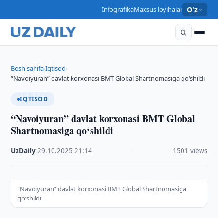
Infografika
Maxsus loyihalar
O'z
Bosh sahifa
Iqtisod
›
›
“Navoiyuran” davlat korxonasi BMT Global Shartnomasiga qo‘shildi
IQTISOD
“Navoiyuran” davlat korxonasi BMT Global
Shartnomasiga qo‘shildi
UzDaily
·
29.10.2025
·
21:14
·
1501 views
“Navoiyuran” davlat korxonasi BMT Global Shartnomasiga
qo‘shildi