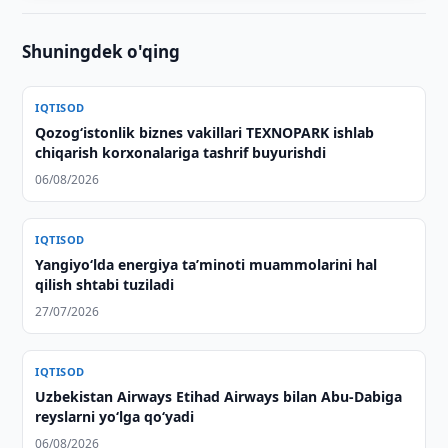
Shuningdek o'qing
IQTISOD
Qozogʻistonlik biznes vakillari TEXNOPARK ishlab
chiqarish korxonalariga tashrif buyurishdi
06/08/2026
IQTISOD
Yangiyo‘lda energiya taʼminoti muammolarini hal
qilish shtabi tuziladi
27/07/2026
IQTISOD
Uzbekistan Airways Etihad Airways bilan Abu-Dabiga
reyslarni yo‘lga qo‘yadi
06/08/2026