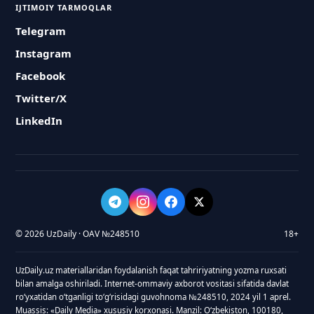
IJTIMOIY TARMOQLAR
Telegram
Instagram
Facebook
Twitter/X
LinkedIn
© 2026 UzDaily · OAV №248510
18+
UzDaily.uz materiallaridan foydalanish faqat tahririyatning yozma ruxsati
bilan amalga oshiriladi. Internet-ommaviy axborot vositasi sifatida davlat
roʻyxatidan oʻtganligi toʻgʻrisidagi guvohnoma №248510, 2024 yil 1 aprel.
Muassis: «Daily Media» xususiy korxonasi. Manzil: Oʻzbekiston, 100180,