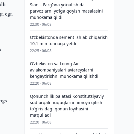
lli
Sian – Farg‘ona yo‘nalishida
parvozlarni yo‘lga qo‘yish masalasini
ga ega
muhokama qildi
22:30 · 06/08
O‘zbekistonda sement ishlab chiqarish
10,1 mln tonnaga yetdi
a
22:25 · 06/08
Oʻzbekiston va Loong Air
aviakompaniyalari aviareyslarni
n
kengaytirishni muhokama qilishdi
22:20 · 06/08
Qonunchilik palatasi Konstitutsiyaviy
ings
sud orqali huquqlarni himoya qilish
to'g'risidagi qonun loyihasini
ma'qulladi
22:20 · 06/08