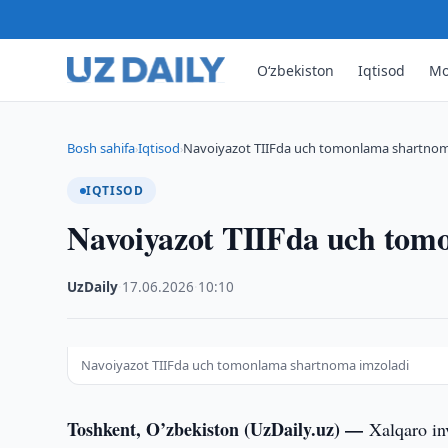
O‘zbekiston
Iqtisod
Mo
Bosh sahifa
Iqtisod
Navoiyazot TIIFda uch tomonlama shartnom
›
›
IQTISOD
Navoiyazot TIIFda uch tom
UzDaily
·
17.06.2026
·
10:10
Navoiyazot TIIFda uch tomonlama shartnoma imzoladi
Toshkent, O’zbekiston (UzDaily.uz) —
Xalqaro in