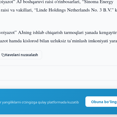
yazot” AJ boshqaruvi raisi o'rinbosarlari, “Sinoma Energy
raisi va vakillari, “Linde Holdings Netherlands No. 3 B.V.” k
voiyazot” AJning ishlab chiqarish tarmoqlari yanada kengaytiri
 azot hamda kislorod bilan uzluksiz ta’minlash imkoniyati yarat
Havolani nusxalash
Obuna bo'ling
r yangiliklarni o‘zingizga qulay platformada kuzatib