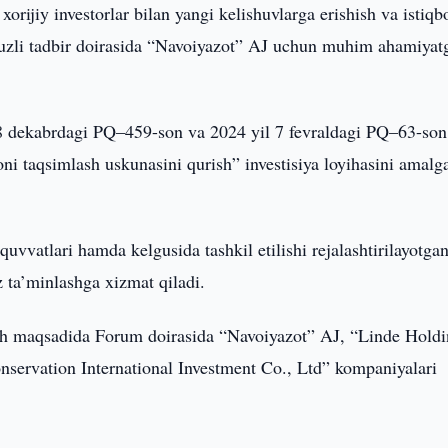
rijiy investorlar bilan yangi kelishuvlarga erishish va istiqbo
fuzli tadbir doirasida “Navoiyazot” AJ uchun muhim ahamiyat
28 dekabrdagi PQ–459-son va 2024 yil 7 fevraldagi PQ–63-son
i taqsimlash uskunasini qurish” investisiya loyihasini amalg
vvatlari hamda kelgusida tashkil etilishi rejalashtirilayotga
z ta’minlashga xizmat qiladi.
ish maqsadida Forum doirasida “Navoiyazot” AJ, “Linde Hold
ervation International Investment Co., Ltd” kompaniyalari