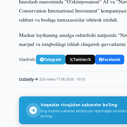
Imzolash marosimida “O'zkimyosanoat“ AJ va “Navoi
Conservation International Investment” kompaniyasi 
rahbari va boshqa mutaxassislar ishtirok etishdi.
Mazkur loyihaning amalga oshirilishi natijasida “Na
mavjud va istiqboldagi ishlab chiqarish quvvatlarini
Ulashish:
Telegram
Twitter/X
Facebook
UzDaily
·
👁 326 views
·
17.06.2026 · 10:10
Voqealar rivojidan xabardor bo‘ling
Eng muhim xabarlar, eksklyuziv reportajlar va tezko
boring.