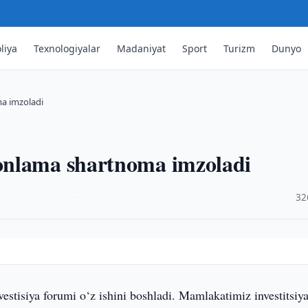
liya
Texnologiyalar
Madaniyat
Sport
Turizm
Dunyo
a imzoladi
onlama shartnoma imzoladi
·
32
vestisiya forumi o‘z ishini boshladi. Mamlakatimiz investitsiy