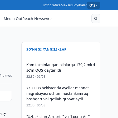
Infografika
Maxsus loyihalar
O'z
Media OutReach Newswire
SO'NGGI YANGILIKLAR
Kam taʼminlangan oilalarga 179,2 mlrd
so‘m QQS qaytarildi
6 views
22:35 · 06/08
YXHT O‘zbekistonda ayollar mehnat
migratsiyasi uchun mustahkamroq
boshqaruvni qo‘llab-quvvatlaydi
22:30 · 06/08
aviy
“Uzbekistan Airports” va “Loong Air”