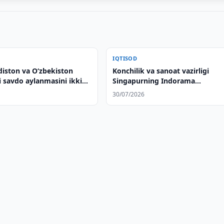
IQTISOD
diston va Oʻzbekiston
Konchilik va sanoat vazirligi
i savdo aylanmasini ikki
Singapurning Indorama
hirishga chaqirdi
kompaniyasi bilan hamkorlikni
30/07/2026
muhokama qildi