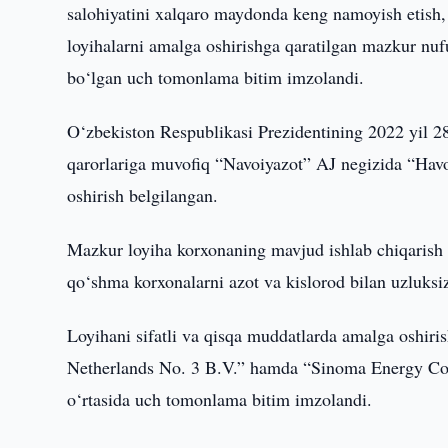
salohiyatini xalqaro maydonda keng namoyish etish, xo
loyihalarni amalga oshirishga qaratilgan mazkur nu
bo‘lgan uch tomonlama bitim imzolandi.
O‘zbekiston Respublikasi Prezidentining 2022 yil 
qarorlariga muvofiq “Navoiyazot” AJ negizida “Havon
oshirish belgilangan.
Mazkur loyiha korxonaning mavjud ishlab chiqarish qu
qo‘shma korxonalarni azot va kislorod bilan uzluksi
Loyihani sifatli va qisqa muddatlarda amalga oshir
Netherlands No. 3 B.V.” hamda “Sinoma Energy Cons
o‘rtasida uch tomonlama bitim imzolandi.