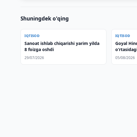
Shuningdek o'qing
IQTISOD
IQTISOD
Sanoat ishlab chiqarishi yarim yilda
Goyal Hin
8 foizga oshdi
oʻrtasidag
baravar os
29/07/2026
05/08/2026