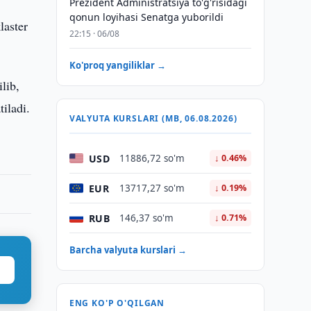
Prezident Administratsiya to'g'risidagi
qonun loyihasi Senatga yuborildi
laster
22:15 · 06/08
Ko'proq yangiliklar →
lib,
iladi.
VALYUTA KURSLARI (MB, 06.08.2026)
USD
11886,72 so'm
↓ 0.46%
EUR
13717,27 so'm
↓ 0.19%
RUB
146,37 so'm
↓ 0.71%
Barcha valyuta kurslari →
ENG KO'P O'QILGAN