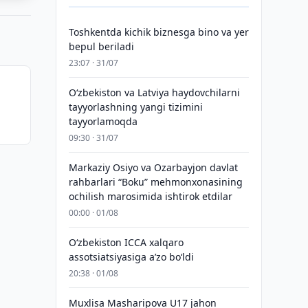
Toshkentda kichik biznesga bino va yer
bepul beriladi
23:07 · 31/07
Oʻzbekiston va Latviya haydovchilarni
tayyorlashning yangi tizimini
tayyorlamoqda
09:30 · 31/07
Markaziy Osiyo va Ozarbayjon davlat
rahbarlari “Boku” mehmonxonasining
ochilish marosimida ishtirok etdilar
00:00 · 01/08
O‘zbekiston ICCA xalqaro
assotsiatsiyasiga aʼzo bo‘ldi
20:38 · 01/08
Muxlisa Masharipova U17 jahon