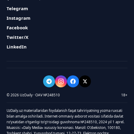
Telegram
Instagram
Facebook
Twitter/X
LinkedIn
© 2026 UzDaily · OAV №248510
18+
UzDaily.uz materiallaridan foydalanish faqat tahririyatning yozma ruxsati
bilan amalga oshiriladi. Internet-ommaviy axborot vositasi sifatida davlat
roʻyxatidan oʻtganligi toʻgʻrisidagi guvohnoma №248510, 2024 yil 1 aprel.
Muassis: «Daily Media» xususiy korxonasi. Manzil: Oʻzbekiston, 100180,
Toshkent shahri, Yunusobod tumani, 12-27-73. Elektron pochta: