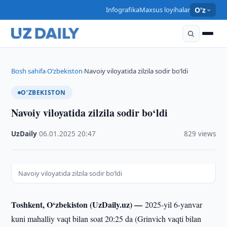
Infografika
Maxsus loyihalar
O'z
Bosh sahifa
O‘zbekiston
Navoiy viloyatida zilzila sodir bo‘ldi
›
›
O‘ZBEKISTON
Navoiy viloyatida zilzila sodir bo‘ldi
UzDaily
·
06.01.2025
·
20:47
·
829 views
Navoiy viloyatida zilzila sodir bo‘ldi
Toshkent, O‘zbekiston (UzDaily.uz) —
2025-yil 6-yanvar
kuni mahalliy vaqt bilan soat 20:25 da (Grinvich vaqti bilan