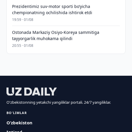
Prezidentimiz suv-motor sporti bo‘yicha
chempionatning ochilishida ishtirok etdi
19:59 · 01/08
Ostonada Markaziy Osiyo-Koreya sammitiga
tayyorgarlik muhokama qilindi
20:55 · 01/08
O'zbekistonning yetakchi yangiliklar portali. 24/7 yangiliklar.
BO'LIMLAR
O‘zbekiston