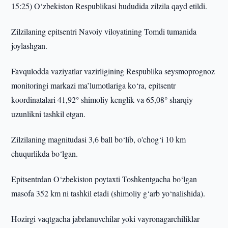
15:25) O‘zbekiston Respublikasi hududida zilzila qayd etildi.
Zilzilaning epitsentri Navoiy viloyatining Tomdi tumanida
joylashgan.
Favqulodda vaziyatlar vazirligining Respublika seysmoprognoz
monitoringi markazi ma’lumotlariga ko‘ra, epitsentr
koordinatalari 41,92° shimoliy kenglik va 65,08° sharqiy
uzunlikni tashkil etgan.
Zilzilaning magnitudasi 3,6 ball bo‘lib, o'chog‘i 10 km
chuqurlikda bo‘lgan.
Epitsentrdan O‘zbekiston poytaxti Toshkentgacha bo‘lgan
masofa 352 km ni tashkil etadi (shimoliy g‘arb yo‘nalishida).
Hozirgi vaqtgacha jabrlanuvchilar yoki vayronagarchiliklar