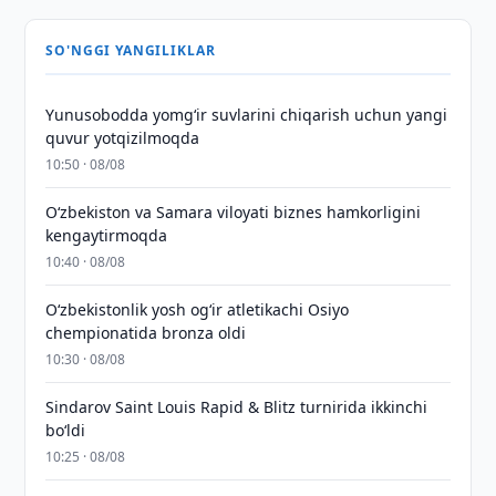
SO'NGGI YANGILIKLAR
Yunusobodda yomg‘ir suvlarini chiqarish uchun yangi
quvur yotqizilmoqda
10:50 · 08/08
Oʻzbekiston va Samara viloyati biznes hamkorligini
kengaytirmoqda
10:40 · 08/08
O‘zbekistonlik yosh og‘ir atletikachi Osiyo
chempionatida bronza oldi
10:30 · 08/08
Sindarov Saint Louis Rapid & Blitz turnirida ikkinchi
bo‘ldi
10:25 · 08/08