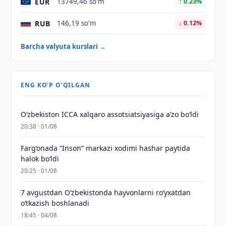
EUR
13749,46 so'm
↑ 0.23%
RUB
146,19 so'm
↓ 0.12%
Barcha valyuta kurslari →
ENG KO'P O'QILGAN
O‘zbekiston ICCA xalqaro assotsiatsiyasiga aʼzo bo‘ldi
20:38 · 01/08
Farg‘onada “Inson” markazi xodimi hashar paytida
halok bo‘ldi
20:25 · 01/08
7 avgustdan O‘zbekistonda hayvonlarni ro‘yxatdan
o‘tkazish boshlanadi
18:45 · 04/08