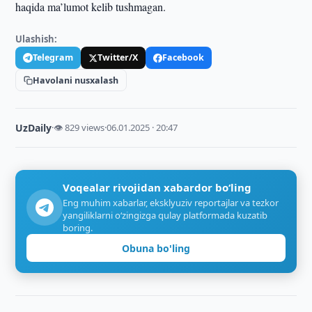
haqida ma’lumot kelib tushmagan.
Ulashish:
Telegram
Twitter/X
Facebook
Havolani nusxalash
UzDaily
·
👁 829 views
·
06.01.2025 · 20:47
Voqealar rivojidan xabardor bo‘ling
Eng muhim xabarlar, eksklyuziv reportajlar va tezkor
yangiliklarni o‘zingizga qulay platformada kuzatib
boring.
Obuna bo'ling