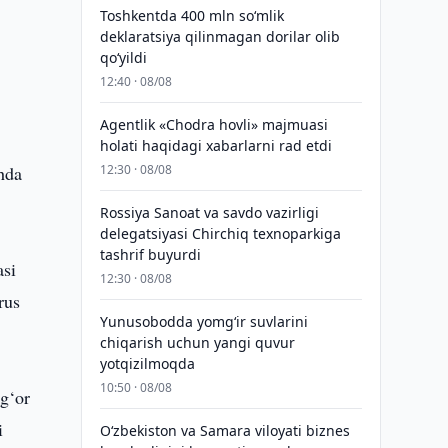
Toshkentda 400 mln so‘mlik
deklaratsiya qilinmagan dorilar olib
qo‘yildi
12:40 · 08/08
Agentlik «Chodra hovli» majmuasi
holati haqidagi xabarlarni rad etdi
hda
12:30 · 08/08
Rossiya Sanoat va savdo vazirligi
delegatsiyasi Chirchiq texnoparkiga
tashrif buyurdi
asi
12:30 · 08/08
rus
Yunusobodda yomg‘ir suvlarini
chiqarish uchun yangi quvur
yotqizilmoqda
10:50 · 08/08
g‘or
i
Oʻzbekiston va Samara viloyati biznes