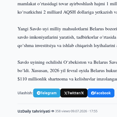
mamlakat o‘rtasidagi tovar ayirboshlash hajmi 1 mil
ko‘rsatkichni 2 milliard AQSH dollariga yetkazish va
Yangi Savdo uyi milliy mahsulotlarni Belarus bozori
savdo imkoniyatlarini yaratish, tadbirkorlar o‘rtasid
qo‘shma investitsiya va ishlab chiqarish loyihalarini
Savdo uyining ochilishi O‘zbekiston va Belarus Savdo
bo‘ldi. Xususan, 2026 yil fevral oyida Belarus huku
$110 millionlik shartnoma va kelishuvlar imzolanga
Ulashish:
Telegram
Twitter/X
Facebook
UzDaily tahririyati
·
👁 358 views
·
09.07.2026 · 17:55