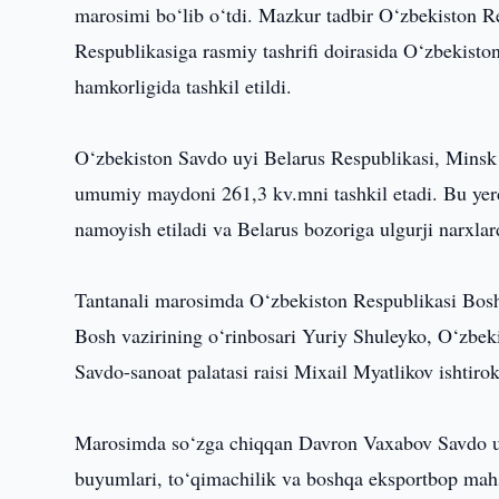
marosimi bo‘lib o‘tdi. Mazkur tadbir O‘zbekiston R
Respublikasiga rasmiy tashrifi doirasida O‘zbekisto
hamkorligida tashkil etildi.
O‘zbekiston Savdo uyi Belarus Respublikasi, Minsk s
umumiy maydoni 261,3 kv.mni tashkil etadi. Bu yerd
namoyish etiladi va Belarus bozoriga ulgurji narxlarda
Tantanali marosimda O‘zbekiston Respublikasi Bosh 
Bosh vazirining o‘rinbosari Yuriy Shuleyko, O‘zbek
Savdo-sanoat palatasi raisi Mixail Myatlikov ishtirok
Marosimda so‘zga chiqqan Davron Vaxabov Savdo uyi
buyumlari, to‘qimachilik va boshqa eksportbop mahsu