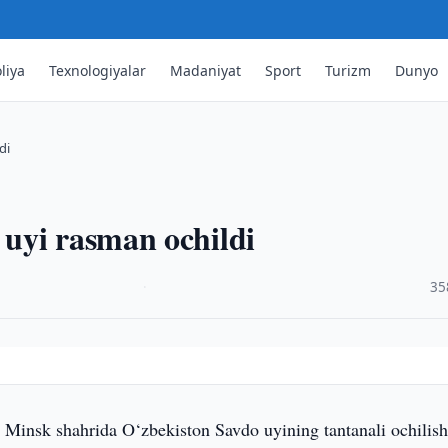
liya
Texnologiyalar
Madaniyat
Sport
Turizm
Dunyo
di
uyi rasman ochildi
·
35
i Minsk shahrida O‘zbekiston Savdo uyining tantanali ochilis