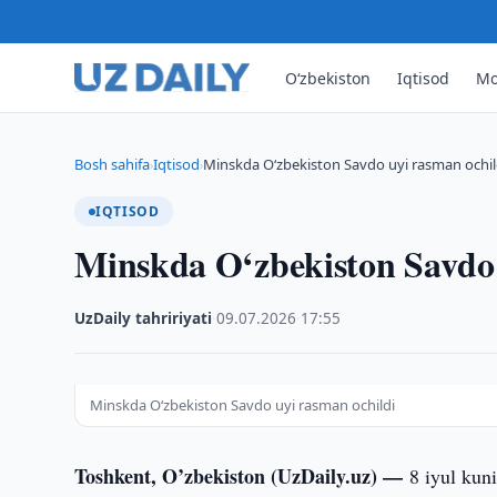
O‘zbekiston
Iqtisod
Mo
Bosh sahifa
Iqtisod
Minskda O‘zbekiston Savdo uyi rasman ochil
›
›
IQTISOD
Minskda O‘zbekiston Savdo 
UzDaily tahririyati
·
09.07.2026
·
17:55
Minskda O‘zbekiston Savdo uyi rasman ochildi
Toshkent, O’zbekiston (UzDaily.uz) —
8 iyul kun