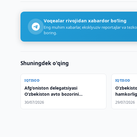
Voqealar rivojidan xabardor bo‘ling
Eng muhim xabarlar, eksklyuziv reportajlar va tezko
boring.
Shuningdek o'qing
IQTISOD
IQTISOD
Afg‘oniston delegatsiyasi
Oʻzbekisto
O‘zbekiston avto bozorini
hamkorlig
o‘rganmoqda
30/07/2026
29/07/2026