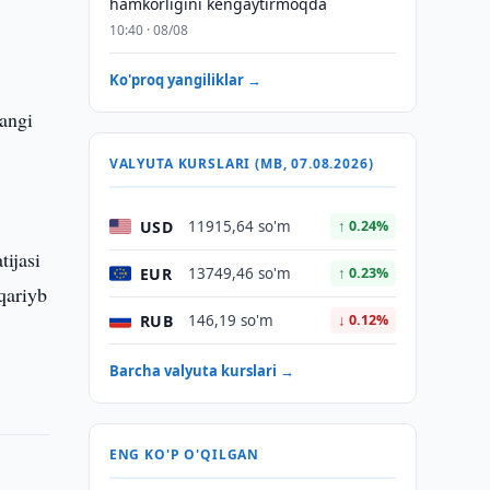
hamkorligini kengaytirmoqda
u
10:40 · 08/08
Ko'proq yangiliklar →
yangi
a
VALYUTA KURSLARI (MB, 07.08.2026)
USD
11915,64 so'm
↑ 0.24%
tijasi
EUR
13749,46 so'm
↑ 0.23%
qariyb
RUB
146,19 so'm
↓ 0.12%
Barcha valyuta kurslari →
ENG KO'P O'QILGAN