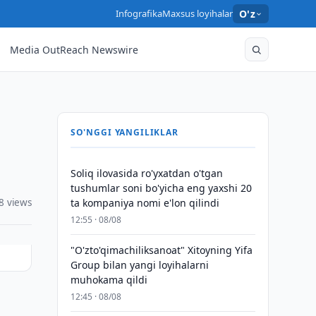
Infografika
Maxsus loyihalar
O'z
Media OutReach Newswire
SO'NGGI YANGILIKLAR
Soliq ilovasida ro'yxatdan o'tgan
tushumlar soni bo'yicha eng yaxshi 20
8 views
ta kompaniya nomi e'lon qilindi
12:55 · 08/08
"O'zto'qimachiliksanoat" Xitoyning Yifa
Group bilan yangi loyihalarni
muhokama qildi
12:45 · 08/08
h