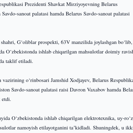
espublikasi Prezidenti Shavkat Mirziyoyevning Belarus
n Savdo-sanoat palatasi hamda Belarus Savdo-sanoat palatasi
hahri, G‘oliblar prospekti, 63V manzilida joylashgan bo‘lib,
a O‘zbekistonda ishlab chiqarilgan mahsulotlar doimiy ravis
 taklif etiladi.
vazirining o‘rinbosari Jamshid Xodjayev, Belarus Respublik
iston Savdo-sanoat palatasi raisi Davron Vaxabov hamda Bela
 etdi.
da O‘zbekistonda ishlab chiqarilgan elektrotexnika, uy-ro‘z
lotlar namoyish etilayotganini taʼkidladi. Shuningdek, u ikk