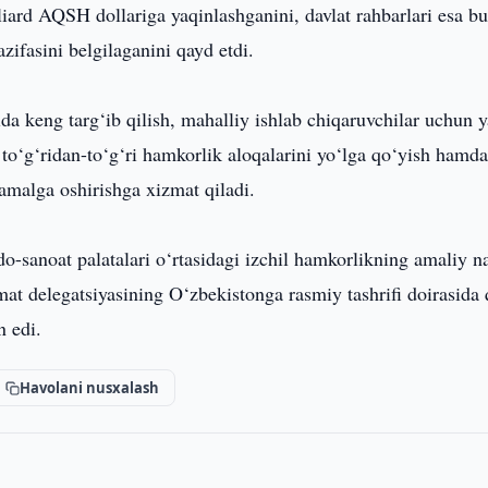
liard AQSH dollariga yaqinlashganini, davlat rahbarlari esa b
zifasini belgilaganini qayd etdi.
da keng targ‘ib qilish, mahalliy ishlab chiqaruvchilar uchun 
a to‘g‘ridan-to‘g‘ri hamkorlik aloqalarini yo‘lga qo‘yish hamd
 amalga oshirishga xizmat qiladi.
-sanoat palatalari o‘rtasidagi izchil hamkorlikning amaliy na
mat delegatsiyasining O‘zbekistonga rasmiy tashrifi doirasida 
n edi.
Havolani nusxalash