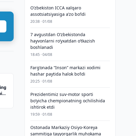
O‘zbekiston ICCA xalqaro
assotsiatsiyasiga aʼzo bo‘ldi
20:38 · 01/08
7 avgustdan O‘zbekistonda
hayvonlarni ro‘yxatdan o‘tkazish
boshlanadi
18:45 · 04/08
Farg‘onada “Inson” markazi xodimi
hashar paytida halok bo‘ldi
20:25 · 01/08
ing
ni
Prezidentimiz suv-motor sporti
bo‘yicha chempionatning ochilishida
ishtirok etdi
19:59 · 01/08
Ostonada Markaziy Osiyo-Koreya
sammitiga tayyorgarlik muhokama