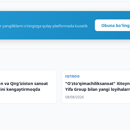
Obuna bo'ling
r yangiliklarni o‘zingizga qulay platformada kuzatib
IQTISOD
n va Qirgʻiziston sanoat
"O'zto'qimachiliksanoat" Xitoyn
ini kengaytirmoqda
Yifa Group bilan yangi loyihalar
muhokama qildi
08/08/2026