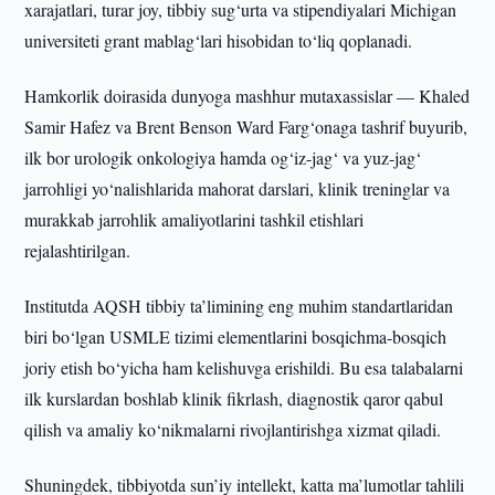
xarajatlari, turar joy, tibbiy sug‘urta va stipendiyalari Michigan
universiteti grant mablag‘lari hisobidan to‘liq qoplanadi.
Hamkorlik doirasida dunyoga mashhur mutaxassislar — Khaled
Samir Hafez va Brent Benson Ward Farg‘onaga tashrif buyurib,
ilk bor urologik onkologiya hamda og‘iz-jag‘ va yuz-jag‘
jarrohligi yo‘nalishlarida mahorat darslari, klinik treninglar va
murakkab jarrohlik amaliyotlarini tashkil etishlari
rejalashtirilgan.
Institutda AQSH tibbiy ta’limining eng muhim standartlaridan
biri bo‘lgan USMLE tizimi elementlarini bosqichma-bosqich
joriy etish bo‘yicha ham kelishuvga erishildi. Bu esa talabalarni
ilk kurslardan boshlab klinik fikrlash, diagnostik qaror qabul
qilish va amaliy ko‘nikmalarni rivojlantirishga xizmat qiladi.
Shuningdek, tibbiyotda sun’iy intellekt, katta ma’lumotlar tahlili