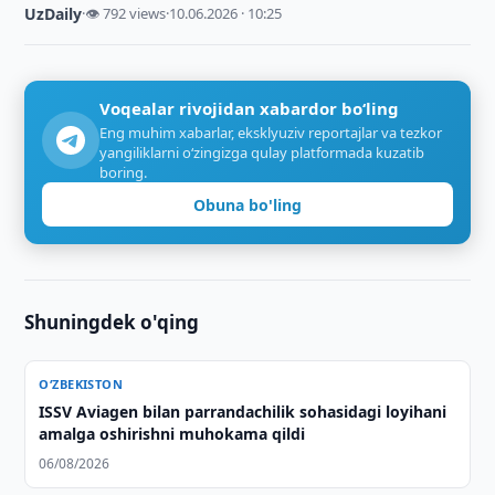
UzDaily
·
👁 792 views
·
10.06.2026 · 10:25
Voqealar rivojidan xabardor bo‘ling
Eng muhim xabarlar, eksklyuziv reportajlar va tezkor
yangiliklarni o‘zingizga qulay platformada kuzatib
boring.
Obuna bo'ling
Shuningdek o'qing
O‘ZBEKISTON
ISSV Aviagen bilan parrandachilik sohasidagi loyihani
amalga oshirishni muhokama qildi
06/08/2026