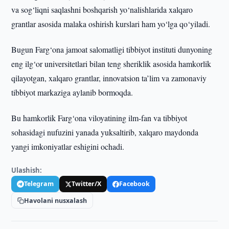
va sog‘liqni saqlashni boshqarish yo‘nalishlarida xalqaro
grantlar asosida malaka oshirish kurslari ham yo‘lga qo‘yiladi.
Bugun Farg‘ona jamoat salomatligi tibbiyot instituti dunyoning
eng ilg‘or universitetlari bilan teng sheriklik asosida hamkorlik
qilayotgan, xalqaro grantlar, innovatsion ta’lim va zamonaviy
tibbiyot markaziga aylanib bormoqda.
Bu hamkorlik Farg‘ona viloyatining ilm-fan va tibbiyot
sohasidagi nufuzini yanada yuksaltirib, xalqaro maydonda
yangi imkoniyatlar eshigini ochadi.
Ulashish:
Telegram
Twitter/X
Facebook
Havolani nusxalash