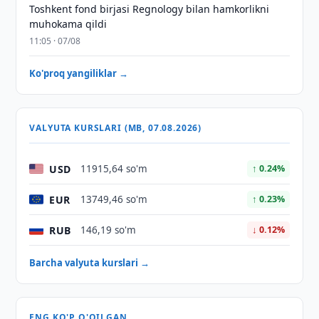
Toshkent fond birjasi Regnology bilan hamkorlikni
muhokama qildi
11:05 · 07/08
Ko'proq yangiliklar →
VALYUTA KURSLARI (MB, 07.08.2026)
USD
11915,64 so'm
↑ 0.24%
EUR
13749,46 so'm
↑ 0.23%
RUB
146,19 so'm
↓ 0.12%
Barcha valyuta kurslari →
ENG KO'P O'QILGAN