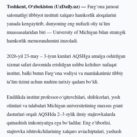
Toshkent, O‘zbekiston (UzDaily.uz) —
Farg‘ona jamoat
salomatligi tibbiyot instituti xalqaro hamkorlik aloqalarini
yanada kengaytirib, dunyoning eng nufuzli oliy ta’lim
muassasalaridan biri — University of Michigan bilan strategik
hamkorlik memorandumini imzoladi.
2026-yil 23-may – 3-iyun kunlari AQSHga amalga oshirilgan
xizmat safari davomida erishilgan ushbu kelishuv nafaqat
institut, balki butun Farg‘ona vodiysi va mamlakatimiz tibbiy
ta’lim tizimi uchun muhim tarixiy qadam bo‘ldi.
Endilikda institut professor-o‘qituvchilari, shifokorlari, yosh
olimlari va talabalari Michigan universitetining maxsus grant
dasturlari orqali AQSHda 2–3 oylik ilmiy stajirovkalarda
qatnashish imkoniyatiga ega bo‘ladilar. Eng e’tiborlisi,
stajirovka ishtirokchilarining xalqaro aviachiptalari, yashash