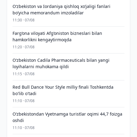
Oʻzbekiston va Iordaniya qishloq xoʻjaligi fanlari
boʻyicha memorandum imzoladilar
11:30 · 07/08
Farg‘ona viloyati Afg‘oniston bizneslari bilan
hamkorlikni kengaytirmoqda
11:20 · 07/08
Oʻzbekiston Cadila Pharmaceuticals bilan yangi
loyihalarni muhokama qildi
11:15 · 07/08
Red Bull Dance Your Style milliy finali Toshkentda
bo'lib o'tadi
11:10 · 07/08
O‘zbekistondan Vyetnamga turistlar oqimi 44,7 foizga
oshdi
11:10 · 07/08