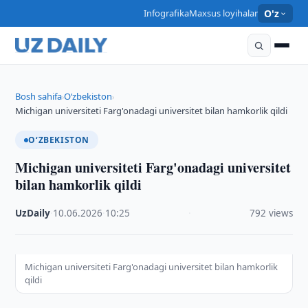
Infografika
Maxsus loyihalar
O'z
Bosh sahifa
O‘zbekiston
›
›
Michigan universiteti Farg'onadagi universitet bilan hamkorlik qildi
O‘ZBEKISTON
Michigan universiteti Farg'onadagi universitet
bilan hamkorlik qildi
UzDaily
·
10.06.2026
·
10:25
·
792 views
Michigan universiteti Farg'onadagi universitet bilan hamkorlik
qildi