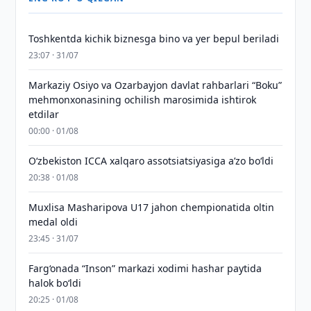
Toshkentda kichik biznesga bino va yer bepul beriladi
23:07 · 31/07
Markaziy Osiyo va Ozarbayjon davlat rahbarlari “Boku”
mehmonxonasining ochilish marosimida ishtirok
etdilar
00:00 · 01/08
O‘zbekiston ICCA xalqaro assotsiatsiyasiga aʼzo bo‘ldi
20:38 · 01/08
Muxlisa Masharipova U17 jahon chempionatida oltin
medal oldi
23:45 · 31/07
Farg‘onada “Inson” markazi xodimi hashar paytida
halok bo‘ldi
20:25 · 01/08