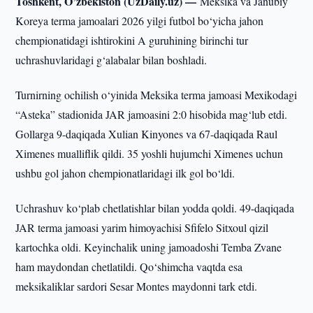
Toshkent, O’zbekiston (UzDaily.uz) —
Meksika va Janubiy
Koreya terma jamoalari 2026 yilgi futbol bo‘yicha jahon
chempionatidagi ishtirokini A guruhining birinchi tur
uchrashuvlaridagi g‘alabalar bilan boshladi.
Turnirning ochilish o‘yinida Meksika terma jamoasi Mexikodagi
“Asteka” stadionida JAR jamoasini 2:0 hisobida mag‘lub etdi.
Gollarga 9-daqiqada Xulian Kinyones va 67-daqiqada Raul
Ximenes mualliflik qildi. 35 yoshli hujumchi Ximenes uchun
ushbu gol jahon chempionatlaridagi ilk gol bo‘ldi.
Uchrashuv ko‘plab chetlatishlar bilan yodda qoldi. 49-daqiqada
JAR terma jamoasi yarim himoyachisi Sfifelo Sitxoul qizil
kartochka oldi. Keyinchalik uning jamoadoshi Temba Zvane
ham maydondan chetlatildi. Qo‘shimcha vaqtda esa
meksikaliklar sardori Sesar Montes maydonni tark etdi.