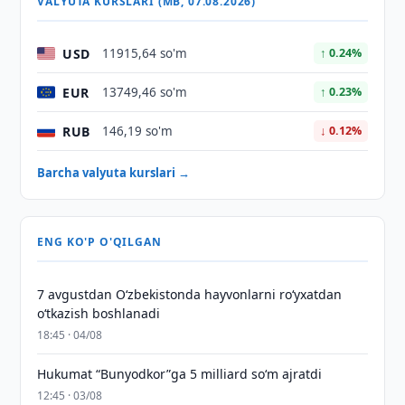
VALYUTA KURSLARI (MB, 07.08.2026)
USD
11915,64 so'm
↑ 0.24%
EUR
13749,46 so'm
↑ 0.23%
RUB
146,19 so'm
↓ 0.12%
Barcha valyuta kurslari →
ENG KO'P O'QILGAN
7 avgustdan O‘zbekistonda hayvonlarni ro‘yxatdan
o‘tkazish boshlanadi
18:45 · 04/08
Hukumat “Bunyodkor”ga 5 milliard so‘m ajratdi
12:45 · 03/08