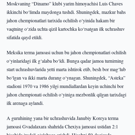
Moskvaning “Dinamo” klubi yarim himoyachisi Luis Chaves
ikkinchi bo‘limda maydonga tushdi. Shuningdek, mazkur bahs
jahon chempionatlari tarixida ochilish o‘yinida hakam bir
vaqtning o‘zida uchta qizil kartochka ko‘rsatgan ilk uchrashuv
sifatida qayd etildi.
Meksika terma jamoasi uchun bu jahon chempionatlari ochilish
o‘yinlaridagi ilk g‘alaba bo‘ldi. Bunga qadar jamoa turnirning
start uchrashuvlarida yetti marta ishtirok etib, besh bor mag‘lub
bo‘lgan va ikki marta durang o‘ynagan. Shuningdek, “Asteka”
stadioni 1970 va 1986 yilgi mundiallardan keyin uchinchi bor
jahon chempionati ochilish o‘yiniga mezbonlik qilgan tarixdagi
ilk arenaga aylandi.
A guruhining yana bir uchrashuvida Janubiy Koreya terma
jamoasi Gvadalaxara shahrida Chexiya jamoasi ustidan 2:1
hisobida irodali g‘alabaga erishdi. Hisobni 59-daqiqada