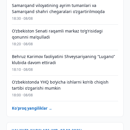
Samarqand viloyatining ayrim tumanlari va
Samarqand shahri chegaralari oʻzgartirilmoqda
18:30 · 08/08
Oʻzbekiston Senati raqamli markaz toʻgʻrisidagi
qonunni maʼqulladi
18:20 · 08/08
Behruz Karimov faoliyatini Shveysariyaning “Lugano”
klubida davom ettiradi
18:10 · 08/08
O‘zbekistonda YHQ bo‘yicha ishlarni ko‘rib chiqish
tartibi o‘zgarishi mumkin
18:00 · 08/08
Ko'proq yangiliklar →