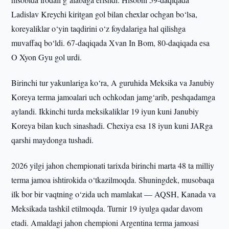
Ladislav Kreychi kiritgan gol bilan chexlar ochgan bo‘lsa,
koreyaliklar o‘yin taqdirini o‘z foydalariga hal qilishga
muvaffaq bo‘ldi. 67-daqiqada Xvan In Bom, 80-daqiqada esa
O Xyon Gyu gol urdi.
Birinchi tur yakunlariga ko‘ra, A guruhida Meksika va Janubiy
Koreya terma jamoalari uch ochkodan jamg‘arib, peshqadamga
aylandi. Ikkinchi turda meksikaliklar 19 iyun kuni Janubiy
Koreya bilan kuch sinashadi. Chexiya esa 18 iyun kuni JARga
qarshi maydonga tushadi.
2026 yilgi jahon chempionati tarixda birinchi marta 48 ta milliy
terma jamoa ishtirokida o‘tkazilmoqda. Shuningdek, musobaqa
ilk bor bir vaqtning o‘zida uch mamlakat — AQSH, Kanada va
Meksikada tashkil etilmoqda. Turnir 19 iyulga qadar davom
etadi. Amaldagi jahon chempioni Argentina terma jamoasi