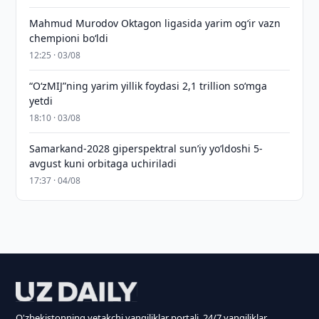
Mahmud Murodov Oktagon ligasida yarim og‘ir vazn
chempioni bo‘ldi
12:25 · 03/08
“O‘zMIJ”ning yarim yillik foydasi 2,1 trillion so‘mga
yetdi
18:10 · 03/08
Samarkand-2028 giperspektral sun’iy yo‘ldoshi 5-
avgust kuni orbitaga uchiriladi
17:37 · 04/08
O'zbekistonning yetakchi yangiliklar portali. 24/7 yangiliklar.