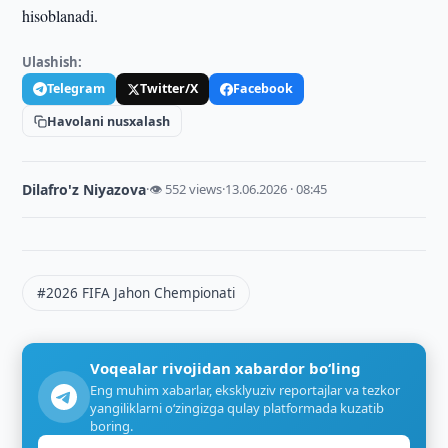
hisoblanadi.
Ulashish:
Telegram
Twitter/X
Facebook
Havolani nusxalash
Dilafro'z Niyazova
·
👁 552 views
·
13.06.2026 · 08:45
#2026 FIFA Jahon Chempionati
Voqealar rivojidan xabardor bo‘ling
Eng muhim xabarlar, eksklyuziv reportajlar va tezkor
yangiliklarni o‘zingizga qulay platformada kuzatib
boring.