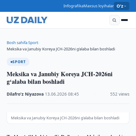
Infografika
Maxsus loyihalar
O'z
Bosh sahifa
Sport
›
›
Meksika va Janubiy Koreya JCH-2026ni g‘alaba bilan boshladi
SPORT
Meksika va Janubiy Koreya JCH-2026ni
g‘alaba bilan boshladi
Dilafro'z Niyazova
·
13.06.2026
·
08:45
·
552 views
Meksika va Janubiy Koreya JCH-2026ni g‘alaba bilan boshladi