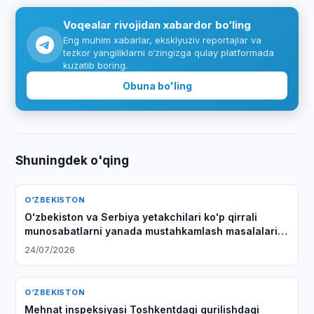
Voqealar rivojidan xabardor bo‘ling
Eng muhim xabarlar, eksklyuziv reportajlar va
tezkor yangiliklarni o‘zingizga qulay platformada
kuzatib boring.
Obuna bo'ling
Shuningdek o'qing
O‘ZBEKISTON
Oʻzbekiston va Serbiya yetakchilari koʻp qirrali
munosabatlarni yanada mustahkamlash masalalarini
muhokama qildilar
24/07/2026
O‘ZBEKISTON
Mehnat inspeksiyasi Toshkentdagi qurilishdagi