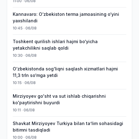
11:00 · 06/08
Kannavaro: O‘zbekiston terma jamoasining o‘yini
yaxshilandi
10:45 · 06/08
Toshkent qurilish ishlari hajmi bo‘yicha
yetakchilikni saqlab qoldi
10:30 · 06/08
O‘zbekistonda sog‘liqni saqlash xizmatlari hajmi
11,3 trln so‘mga yetdi
10:15 · 06/08
Mirziyoyev go'sht va sut ishlab chiqarishni
ko'paytirishni buyurdi
10:11 · 06/08
Shavkat Mirziyoyev Turkiya bilan taʼlim sohasidagi
bitimni tasdiqladi
10:00 · 06/08