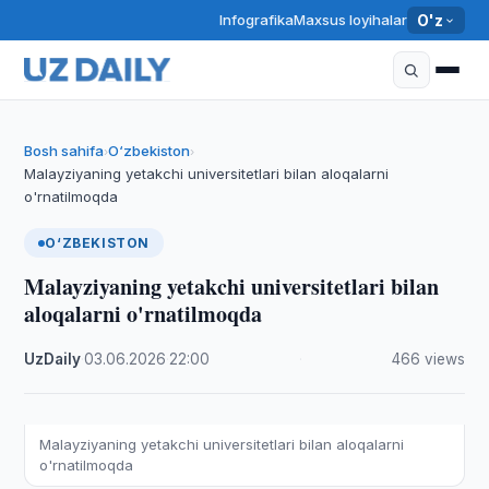
Infografika
Maxsus loyihalar
O'z
Bosh sahifa
O‘zbekiston
›
›
Malayziyaning yetakchi universitetlari bilan aloqalarni
o'rnatilmoqda
O‘ZBEKISTON
Malayziyaning yetakchi universitetlari bilan
aloqalarni o'rnatilmoqda
UzDaily
·
03.06.2026
·
22:00
·
466 views
Malayziyaning yetakchi universitetlari bilan aloqalarni
o'rnatilmoqda