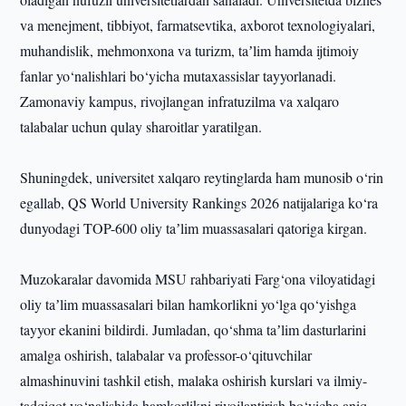
va menejment, tibbiyot, farmatsevtika, axborot texnologiyalari,
muhandislik, mehmonxona va turizm, taʼlim hamda ijtimoiy
fanlar yo‘nalishlari bo‘yicha mutaxassislar tayyorlanadi.
Zamonaviy kampus, rivojlangan infratuzilma va xalqaro
talabalar uchun qulay sharoitlar yaratilgan.
Shuningdek, universitet xalqaro reytinglarda ham munosib o‘rin
egallab, QS World University Rankings 2026 natijalariga ko‘ra
dunyodagi TOP-600 oliy taʼlim muassasalari qatoriga kirgan.
Muzokaralar davomida MSU rahbariyati Farg‘ona viloyatidagi
oliy taʼlim muassasalari bilan hamkorlikni yo‘lga qo‘yishga
tayyor ekanini bildirdi. Jumladan, qo‘shma taʼlim dasturlarini
amalga oshirish, talabalar va professor-o‘qituvchilar
almashinuvini tashkil etish, malaka oshirish kurslari va ilmiy-
tadqiqot yo‘nalishida hamkorlikni rivojlantirish bo‘yicha aniq