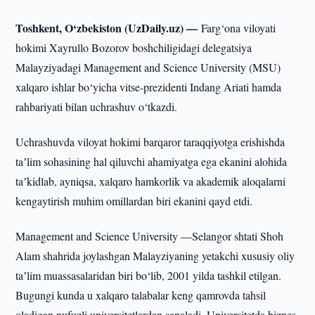
Toshkent, O‘zbekiston (UzDaily.uz) —
Farg‘ona viloyati
hokimi Xayrullo Bozorov boshchiligidagi delegatsiya
Malayziyadagi Management and Science University (MSU)
xalqaro ishlar bo‘yicha vitse-prezidenti Indang Ariati hamda
rahbariyati bilan uchrashuv o‘tkazdi.
Uchrashuvda viloyat hokimi barqaror taraqqiyotga erishishda
taʼlim sohasining hal qiluvchi ahamiyatga ega ekanini alohida
taʼkidlab, ayniqsa, xalqaro hamkorlik va akademik aloqalarni
kengaytirish muhim omillardan biri ekanini qayd etdi.
Management and Science University —Selangor shtati Shoh
Alam shahrida joylashgan Malayziyaning yetakchi xususiy oliy
taʼlim muassasalaridan biri bo‘lib, 2001 yilda tashkil etilgan.
Bugungi kunda u xalqaro talabalar keng qamrovda tahsil
oladigan nufuzli universitetlardan sanaladi. Universitetda biznes