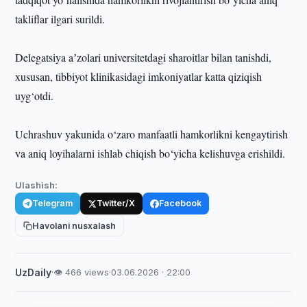
takliflar ilgari surildi.
Delegatsiya aʼzolari universitetdagi sharoitlar bilan tanishdi,
xususan, tibbiyot klinikasidagi imkoniyatlar katta qiziqish
uyg‘otdi.
Uchrashuv yakunida o‘zaro manfaatli hamkorlikni kengaytirish
va aniq loyihalarni ishlab chiqish bo‘yicha kelishuvga erishildi.
Ulashish:
Telegram
Twitter/X
Facebook
Havolani nusxalash
UzDaily
·
👁 466 views
·
03.06.2026 · 22:00