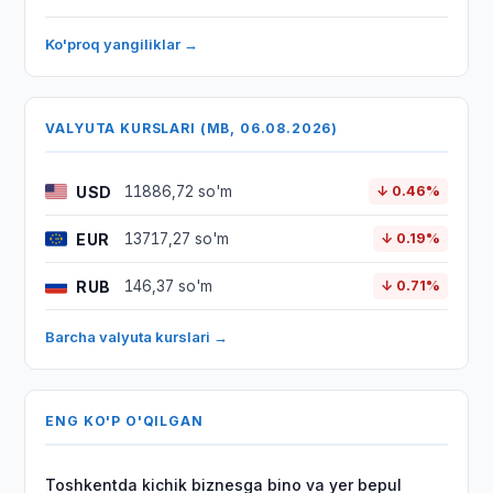
Ko'proq yangiliklar →
VALYUTA KURSLARI (MB, 06.08.2026)
USD
11886,72 so'm
↓ 0.46%
EUR
13717,27 so'm
↓ 0.19%
RUB
146,37 so'm
↓ 0.71%
Barcha valyuta kurslari →
ENG KO'P O'QILGAN
Toshkentda kichik biznesga bino va yer bepul