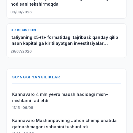
hodisani tekshirmoqda
03/08/2026
O‘ZBEKISTON
Italiyaning «5+1» formatidagi tajribasi: qanday qilib
inson kapitaliga kiritilayotgan investitsiyalar
Markaziy Osiyo bilan strategik sheriklikning asosiga
29/07/2026
aylanmoqda
SO'NGGI YANGILIKLAR
Kannavaro 4 mln yevro maosh haqidagi mish-
mishlarni rad etdi
11:15 · 06/08
Kannavaro Masharipovning Jahon chempionatida
qatnashmagani sababini tushuntirdi