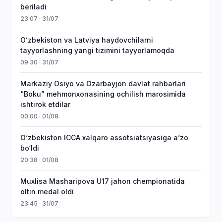
beriladi
23:07 · 31/07
Oʻzbekiston va Latviya haydovchilarni
tayyorlashning yangi tizimini tayyorlamoqda
09:30 · 31/07
Markaziy Osiyo va Ozarbayjon davlat rahbarlari
“Boku” mehmonxonasining ochilish marosimida
ishtirok etdilar
00:00 · 01/08
O‘zbekiston ICCA xalqaro assotsiatsiyasiga aʼzo
bo‘ldi
20:38 · 01/08
Muxlisa Masharipova U17 jahon chempionatida
oltin medal oldi
23:45 · 31/07