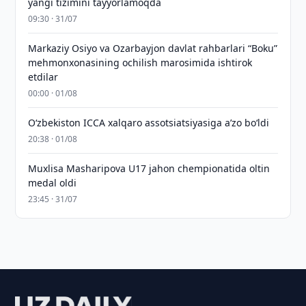
yangi tizimini tayyorlamoqda
09:30 · 31/07
Markaziy Osiyo va Ozarbayjon davlat rahbarlari “Boku”
mehmonxonasining ochilish marosimida ishtirok
etdilar
00:00 · 01/08
O‘zbekiston ICCA xalqaro assotsiatsiyasiga aʼzo bo‘ldi
20:38 · 01/08
Muxlisa Masharipova U17 jahon chempionatida oltin
medal oldi
23:45 · 31/07