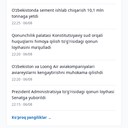
O‘zbekistonda sement ishlab chiqarish 10,1 mln
tonnaga yetdi
22:25 · 06/08
Qonunchilik palatasi Konstitutsiyaviy sud orqali
huquqlarni himoya qilish to'g'risidagi qonun
loyihasini ma'qulladi
22:20 · 06/08
Oʻzbekiston va Loong Air aviakompaniyalari
aviareyslarni kengaytirishni muhokama qilishdi
22:20 · 06/08
Prezident Administratsiya to'g'risidagi qonun loyihasi
Senatga yuborildi
22:15 · 06/08
Ko'proq yangiliklar →