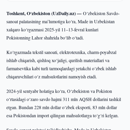
Toshkent, O‘zbekiston (UzDaily.uz) —
O‘zbekiston Savdo-
sanoat palatasining ma’lumotiga ko‘ra, Made in Uzbekistan
xalqaro ko‘rgazmasi 2025-yil 11–13-fevral kunlari
Pokistonning Lahor shahrida bo‘lib o‘tadi.
Ko‘rgazmada tekstil sanoati, elektrotexnika, charm-poyabzal
ishlab chiqarish, qishloq xo‘jaligi, qurilish materiallari va
farmatsevtika kabi turli tarmoqlardagi yetakchi o‘zbek ishlab
chiqaruvchilari o‘z mahsulotlarini namoyish etadi.
2024-yil sentyabr holatiga ko‘ra, O‘zbekiston va Pokiston
o‘rtasidagi o‘zaro savdo hajmi 311 mln AQSH dollarini tashkil
etgan. Bundan 228 mln dollar o‘zbek eksporti, 83 mln dollar
esa Pokistondan import qilingan mahsulotlarga to‘g‘ri kelgan.
Savdo-sanoat palatasi ta’kidlashicha, Made in Uzbekistan