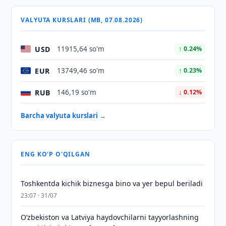
VALYUTA KURSLARI (MB, 07.08.2026)
USD
11915,64 so'm
↑ 0.24%
EUR
13749,46 so'm
↑ 0.23%
RUB
146,19 so'm
↓ 0.12%
Barcha valyuta kurslari →
ENG KO'P O'QILGAN
Toshkentda kichik biznesga bino va yer bepul beriladi
23:07 · 31/07
Oʻzbekiston va Latviya haydovchilarni tayyorlashning