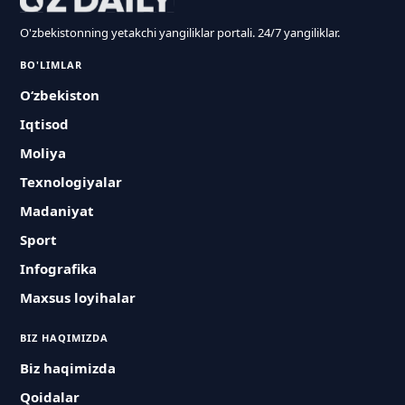
O'zbekistonning yetakchi yangiliklar portali. 24/7 yangiliklar.
BO'LIMLAR
O‘zbekiston
Iqtisod
Moliya
Texnologiyalar
Madaniyat
Sport
Infografika
Maxsus loyihalar
BIZ HAQIMIZDA
Biz haqimizda
Qoidalar