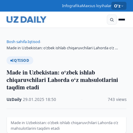
Infografika
Maxsus loyihalar
O'z
Bosh sahifa
Iqtisod
›
›
Made in Uzbekistan: o‘zbek ishlab chiqaruvchilari Lahorda o‘z …
IQTISOD
Made in Uzbekistan: o‘zbek ishlab
chiqaruvchilari Lahorda o‘z mahsulotlarini
taqdim etadi
UzDaily
·
29.01.2025
·
18:50
·
743 views
Made in Uzbekistan: o‘zbek ishlab chiqaruvchilari Lahorda o‘z
mahsulotlarini taqdim etadi