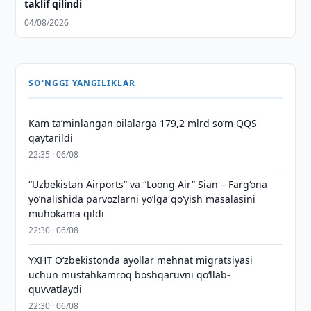
taklif qilindi
04/08/2026
SO'NGGI YANGILIKLAR
Kam taʼminlangan oilalarga 179,2 mlrd so‘m QQS
qaytarildi
22:35 · 06/08
“Uzbekistan Airports” va “Loong Air” Sian – Farg‘ona
yo‘nalishida parvozlarni yo‘lga qo‘yish masalasini
muhokama qildi
22:30 · 06/08
YXHT O‘zbekistonda ayollar mehnat migratsiyasi
uchun mustahkamroq boshqaruvni qo‘llab-
quvvatlaydi
22:30 · 06/08