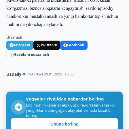
ko‘rgazmasi biznes aloqalarni kengaytirish, savdo-iqtisodiy
hamkorlikni mustahkamlash va yangi hamkorlar topish uchun
muhim maydonchaga aylanadi.
Ulashish:
Telegram
Twitter/X
Facebook
Havolani nusxalash
UzDaily
·
👁 743 views
·
29.01.2025 · 18:50
Voqealar rivojidan xabardor bo‘ling
Eng muhim xabarlar, eksklyuziv reportajlar va tezkor
yangiliklarni o‘zingizga qulay platformada kuzatib
boring.
Obuna bo'ling