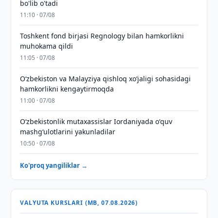
bo'lib o'tadi
11:10 · 07/08
Toshkent fond birjasi Regnology bilan hamkorlikni
muhokama qildi
11:05 · 07/08
Oʻzbekiston va Malayziya qishloq xoʻjaligi sohasidagi
hamkorlikni kengaytirmoqda
11:00 · 07/08
Oʻzbekistonlik mutaxassislar Iordaniyada oʻquv
mashgʻulotlarini yakunladilar
10:50 · 07/08
Ko'proq yangiliklar →
VALYUTA KURSLARI (MB, 07.08.2026)