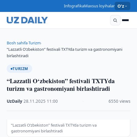
Infografika
Maxsus loyihalar
O'z
Bosh sahifa
Turizm
›
›
“Lazzatli O‘zbekiston” festivali TXTYda turizm va gastronomiyani
birlashtiradi
TURIZM
“Lazzatli O‘zbekiston” festivali TXTYda
turizm va gastronomiyani birlashtiradi
UzDaily
·
28.11.2025
·
11:00
·
6550 views
“Lazzatli O‘zbekiston” festivali TXTYda turizm va
gastronomiyani birlashtiradi