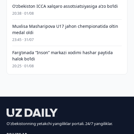
O‘zbekiston ICCA xalqaro assotsiatsiyasiga aʼzo bo‘ldi
20:38 · 01/08
Muxlisa Masharipova U17 jahon chempionatida oltin
medal oldi
23:45 · 31/07
Farg‘onada “Inson” markazi xodimi hashar paytida
halok bo‘ldi
20:25 · 01/08
O'zbekistonning yetakchi yangiliklar portali. 24/7 yangiliklar.