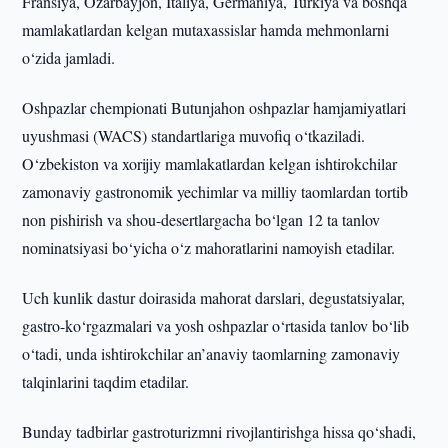
Fransiya, Ozarbayjon, Italiya, Germaniya, Turkiya va boshqa
mamlakatlardan kelgan mutaxassislar hamda mehmonlarni
o‘zida jamladi.
Oshpazlar chempionati Butunjahon oshpazlar hamjamiyatlari
uyushmasi (WACS) standartlariga muvofiq o‘tkaziladi.
O‘zbekiston va xorijiy mamlakatlardan kelgan ishtirokchilar
zamonaviy gastronomik yechimlar va milliy taomlardan tortib
non pishirish va shou-desertlargacha bo‘lgan 12 ta tanlov
nominatsiyasi bo‘yicha o‘z mahoratlarini namoyish etadilar.
Uch kunlik dastur doirasida mahorat darslari, degustatsiyalar,
gastro-ko‘rgazmalari va yosh oshpazlar o‘rtasida tanlov bo‘lib
o‘tadi, unda ishtirokchilar an’anaviy taomlarning zamonaviy
talqinlarini taqdim etadilar.
Bunday tadbirlar gastroturizmni rivojlantirishga hissa qo‘shadi,