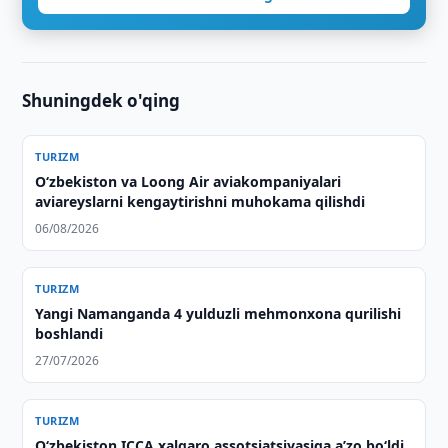
Shuningdek o'qing
TURIZM
Oʻzbekiston va Loong Air aviakompaniyalari
aviareyslarni kengaytirishni muhokama qilishdi
06/08/2026
TURIZM
Yangi Namanganda 4 yulduzli mehmonxona qurilishi
boshlandi
27/07/2026
TURIZM
O‘zbekiston ICCA xalqaro assotsiatsiyasiga aʼzo bo‘ldi