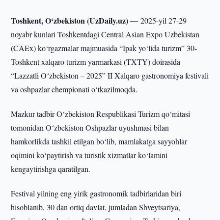
Toshkent, O‘zbekiston (UzDaily.uz) —
2025-yil 27-29
noyabr kunlari Toshkentdagi Central Asian Expo Uzbekistan
(CAEx) ko‘rgazmalar majmuasida “Ipak yo‘lida turizm” 30-
Toshkent xalqaro turizm yarmarkasi (TXTY) doirasida
“Lazzatli O‘zbekiston – 2025” II Xalqaro gastronomiya festivali
va oshpazlar chempionati o‘tkazilmoqda.
Mazkur tadbir O‘zbekiston Respublikasi Turizm qo‘mitasi
tomonidan O‘zbekiston Oshpazlar uyushmasi bilan
hamkorlikda tashkil etilgan bo‘lib, mamlakatga sayyohlar
oqimini ko‘paytirish va turistik xizmatlar ko‘lamini
kengaytirishga qaratilgan.
Festival yilning eng yirik gastronomik tadbirlaridan biri
hisoblanib, 30 dan ortiq davlat, jumladan Shveytsariya,