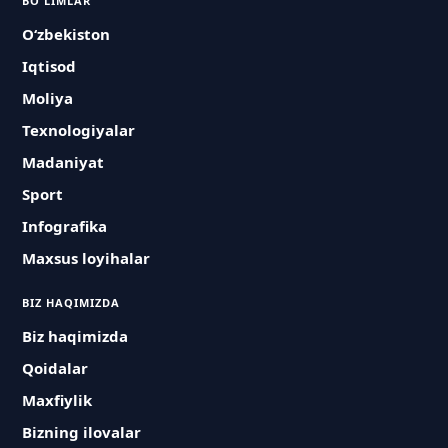
BO'LIMLAR
O‘zbekiston
Iqtisod
Moliya
Texnologiyalar
Madaniyat
Sport
Infografika
Maxsus loyihalar
BIZ HAQIMIZDA
Biz haqimizda
Qoidalar
Maxfiylik
Bizning ilovalar