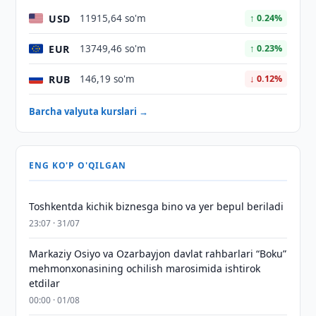
USD
11915,64 so'm
↑ 0.24%
EUR
13749,46 so'm
↑ 0.23%
RUB
146,19 so'm
↓ 0.12%
Barcha valyuta kurslari →
ENG KO'P O'QILGAN
Toshkentda kichik biznesga bino va yer bepul beriladi
23:07 · 31/07
Markaziy Osiyo va Ozarbayjon davlat rahbarlari “Boku”
mehmonxonasining ochilish marosimida ishtirok
etdilar
00:00 · 01/08