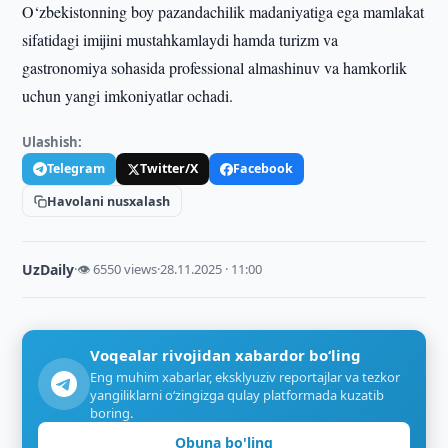
O‘zbekistonning boy pazandachilik madaniyatiga ega mamlakat
sifatidagi imijini mustahkamlaydi hamda turizm va
gastronomiya sohasida professional almashinuv va hamkorlik
uchun yangi imkoniyatlar ochadi.
Ulashish:
Telegram
Twitter/X
Facebook
Havolani nusxalash
UzDaily
·
👁 6550 views
·
28.11.2025 · 11:00
Voqealar rivojidan xabardor bo‘ling
Eng muhim xabarlar, eksklyuziv reportajlar va tezkor
yangiliklarni o‘zingizga qulay platformada kuzatib
boring.
Obuna bo'ling