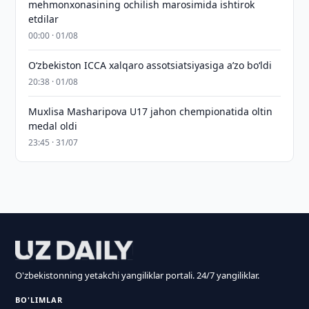
mehmonxonasining ochilish marosimida ishtirok
etdilar
00:00 · 01/08
O‘zbekiston ICCA xalqaro assotsiatsiyasiga aʼzo bo‘ldi
20:38 · 01/08
Muxlisa Masharipova U17 jahon chempionatida oltin
medal oldi
23:45 · 31/07
O'zbekistonning yetakchi yangiliklar portali. 24/7 yangiliklar.
BO'LIMLAR