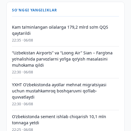
SO'NGGI YANGILIKLAR
Kam taʼminlangan oilalarga 179,2 mlrd so‘m QQS
qaytarildi
22:35 · 06/08
“Uzbekistan Airports” va “Loong Air” Sian – Farg‘ona
yo‘nalishida parvozlarni yo‘lga qo‘yish masalasini
muhokama qildi
22:30 · 06/08
YXHT O‘zbekistonda ayollar mehnat migratsiyasi
uchun mustahkamroq boshqaruvni qo‘llab-
quvvatlaydi
22:30 · 06/08
O‘zbekistonda sement ishlab chiqarish 10,1 mln
tonnaga yetdi
22:25 · 06/08