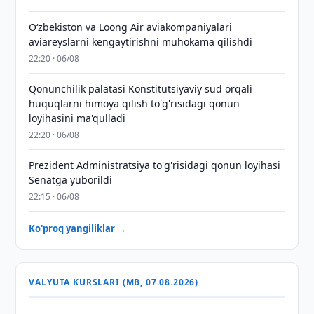
Oʻzbekiston va Loong Air aviakompaniyalari
aviareyslarni kengaytirishni muhokama qilishdi
22:20 · 06/08
Qonunchilik palatasi Konstitutsiyaviy sud orqali
huquqlarni himoya qilish to'g'risidagi qonun
loyihasini ma'qulladi
22:20 · 06/08
Prezident Administratsiya to'g'risidagi qonun loyihasi
Senatga yuborildi
22:15 · 06/08
Ko'proq yangiliklar →
VALYUTA KURSLARI (MB, 07.08.2026)