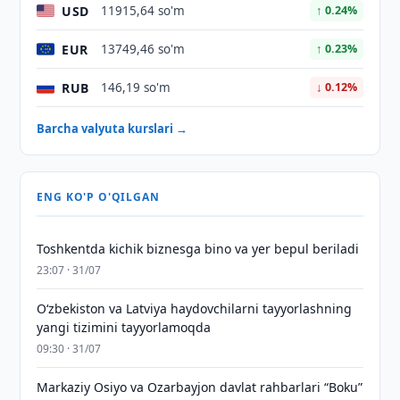
USD
11915,64 so'm
↑ 0.24%
EUR
13749,46 so'm
↑ 0.23%
RUB
146,19 so'm
↓ 0.12%
Barcha valyuta kurslari →
ENG KO'P O'QILGAN
Toshkentda kichik biznesga bino va yer bepul beriladi
23:07 · 31/07
Oʻzbekiston va Latviya haydovchilarni tayyorlashning
yangi tizimini tayyorlamoqda
09:30 · 31/07
Markaziy Osiyo va Ozarbayjon davlat rahbarlari “Boku”