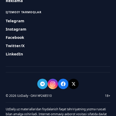
Reklama
IJTIMOIY TARMOQLAR
Telegram
Instagram
Facebook
Twitter/X
LinkedIn
© 2026 UzDaily · OAV №248510
18+
UzDaily.uz materiallaridan foydalanish faqat tahririyatning yozma ruxsati
bilan amalga oshiriladi. Internet-ommaviy axborot vositasi sifatida davlat