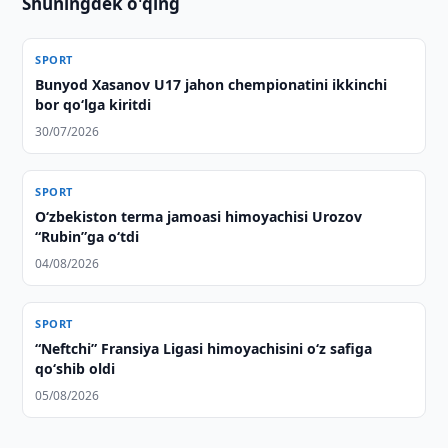
Shuningdek o'qing
SPORT
Bunyod Xasanov U17 jahon chempionatini ikkinchi
bor qo‘lga kiritdi
30/07/2026
SPORT
O‘zbekiston terma jamoasi himoyachisi Urozov
“Rubin”ga o‘tdi
04/08/2026
SPORT
“Neftchi” Fransiya Ligasi himoyachisini o‘z safiga
qo‘shib oldi
05/08/2026