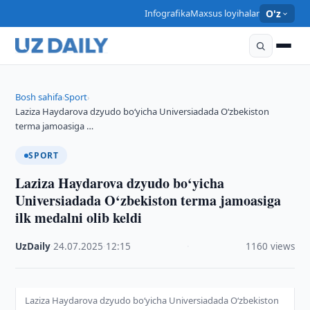
Infografika
Maxsus loyihalar
O'z
Bosh sahifa
Sport
›
›
Laziza Haydarova dzyudo bo‘yicha Universiadada O‘zbekiston
terma jamoasiga …
SPORT
Laziza Haydarova dzyudo bo‘yicha
Universiadada O‘zbekiston terma jamoasiga
ilk medalni olib keldi
UzDaily
·
24.07.2025
·
12:15
·
1160 views
Laziza Haydarova dzyudo bo‘yicha Universiadada O‘zbekiston