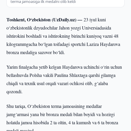
terma jamoasiga ilk medalni olib keldi
Toshkent, O‘zbekiston (UzDaily.uz) —
23 iyul kuni
o‘zbekistonlik dzyudochilar Jahon yozgi Universiadasida
ishtirokini boshladi va ishtirokning birinchi kuniyoq vazni 48
kilogrammgacha bo‘lgan toifadagi sportchi Laziza Haydarova
bronza medaliga sazovor bo‘ldi.
Yarim finalgacha yetib kelgan Haydarova uchinchi o‘rin uchun
bellashuvda Polsha vakili Paulina Shlaxtaga qarshi gilamga
chiqdi va texnik usul orqali vazari ochkosi olib, g‘alaba
qozondi.
Shu tariqa, O‘zbekiston terma jamoasining medallar
jamg‘armasi yana bir bronza medali bilan boyidi va hozirgi
holatda jamoa hisobida 2 ta oltin, 4 ta kumush va 6 ta bronza
medali mavjud.