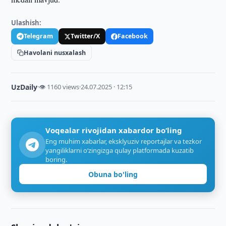
Ulashish:
Telegram
Twitter/X
Facebook
Havolani nusxalash
UzDaily
·
👁 1160 views
·
24.07.2025 · 12:15
Voqealar rivojidan xabardor bo‘ling
Eng muhim xabarlar, eksklyuziv reportajlar va tezkor
yangiliklarni o‘zingizga qulay platformada kuzatib
boring.
Obuna bo'ling