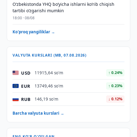
O‘zbekistonda YHQ bo‘yicha ishlarni ko‘rib chiqish
tartibi o‘zgarishi mumkin
18:00 · 08/08
Ko'proq yangiliklar →
VALYUTA KURSLARI (MB, 07.08.2026)
USD
11915,64 so'm
↑ 0.24%
EUR
13749,46 so'm
↑ 0.23%
RUB
146,19 so'm
↓ 0.12%
Barcha valyuta kurslari →
ENG KO'P O'QILGAN