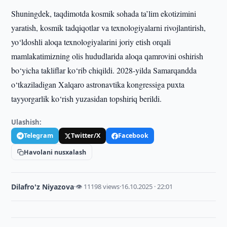
Shuningdek, taqdimotda kosmik sohada ta’lim ekotizimini
yaratish, kosmik tadqiqotlar va texnologiyalarni rivojlantirish,
yo‘ldoshli aloqa texnologiyalarini joriy etish orqali
mamlakatimizning olis hududlarida aloqa qamrovini oshirish
bo‘yicha takliflar ko‘rib chiqildi. 2028-yilda Samarqandda
o‘tkaziladigan Xalqaro astronavtika kongressiga puxta
tayyorgarlik ko‘rish yuzasidan topshiriq berildi.
Ulashish:
Telegram
Twitter/X
Facebook
Havolani nusxalash
Dilafro'z Niyazova
·
👁 11198 views
·
16.10.2025 · 22:01