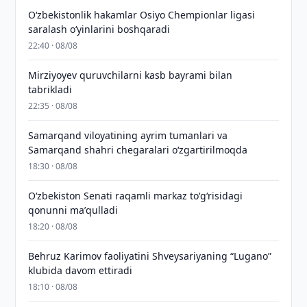
O‘zbekistonlik hakamlar Osiyo Chempionlar ligasi
saralash o‘yinlarini boshqaradi
22:40 · 08/08
Mirziyoyev quruvchilarni kasb bayrami bilan
tabrikladi
22:35 · 08/08
Samarqand viloyatining ayrim tumanlari va
Samarqand shahri chegaralari oʻzgartirilmoqda
18:30 · 08/08
Oʻzbekiston Senati raqamli markaz toʻgʻrisidagi
qonunni maʼqulladi
18:20 · 08/08
Behruz Karimov faoliyatini Shveysariyaning “Lugano”
klubida davom ettiradi
18:10 · 08/08