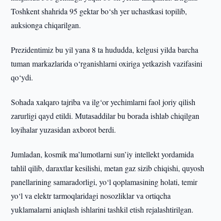
Toshkent shahrida 95 gektar bo‘sh yer uchastkasi topilib,
auksionga chiqarilgan.
Prezidentimiz bu yil yana 8 ta hududda, kelgusi yilda barcha
tuman markazlarida o‘rganishlarni oxiriga yetkazish vazifasini
qo‘ydi.
Sohada xalqaro tajriba va ilg‘or yechimlarni faol joriy qilish
zarurligi qayd etildi. Mutasaddilar bu borada ishlab chiqilgan
loyihalar yuzasidan axborot berdi.
Jumladan, kosmik ma’lumotlarni sun’iy intellekt yordamida
tahlil qilib, daraxtlar kesilishi, metan gaz sizib chiqishi, quyosh
panellarining samaradorligi, yo‘l qoplamasining holati, temir
yo‘l va elektr tarmoqlaridagi nosozliklar va ortiqcha
yuklamalarni aniqlash ishlarini tashkil etish rejalashtirilgan.