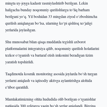
mingta uy-joyga kadastr rasmiylashtirib berilgan. Lekin
haligacha bunday noqonuniy qurilishlarga to‘liq barham
berilgani yo‘q. Yil boshidan 33 mingdan ziyod o‘zboshimcha
qurilish aniqlangan bo‘lsa, ularning ko‘pi qishloq xo‘jaligi
yerlarida joylashgan.
Shu munosabat bilan qisqa muddatda tegishli axborot
platformalarini integratsiya qilib, noqonuniy qurilish holatlarini
tezkor o‘rganish va bartaraf etish imkonini beradigan tizim
yaratish topshirildi.
Taqdimotda kosmik monitoring asosida joylarda bo‘sh turgan
yerlarni aniqlash va iqtisodiy aktivga aylantirishga alohida
e’tibor qaratildi.
Mamlakatimizning oltita hududida olib borilgan o‘rganishlar
natijasida 300 gektarga yaqin bo‘sh yerlar aniqlandi. Birgina