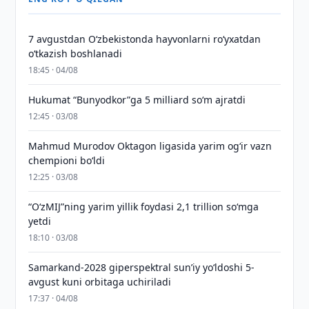
7 avgustdan O‘zbekistonda hayvonlarni ro‘yxatdan
o‘tkazish boshlanadi
18:45 · 04/08
Hukumat “Bunyodkor”ga 5 milliard so‘m ajratdi
12:45 · 03/08
Mahmud Murodov Oktagon ligasida yarim og‘ir vazn
chempioni bo‘ldi
12:25 · 03/08
“O‘zMIJ”ning yarim yillik foydasi 2,1 trillion so‘mga
yetdi
18:10 · 03/08
Samarkand-2028 giperspektral sun’iy yo‘ldoshi 5-
avgust kuni orbitaga uchiriladi
17:37 · 04/08