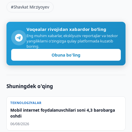
#Shavkat Mirziyoyev
Voqealar rivojidan xabardor bo‘ling
Eng muhim xabarlar, eksklyuziv reportajlar va tezkor
yangiliklarni o‘zingizga qulay platformada kuzatib
boring.
Obuna bo'ling
Shuningdek o'qing
TEXNOLOGIYALAR
Mobil internet foydalanuvchilari soni 4,3 barobarga
oshdi
06/08/2026