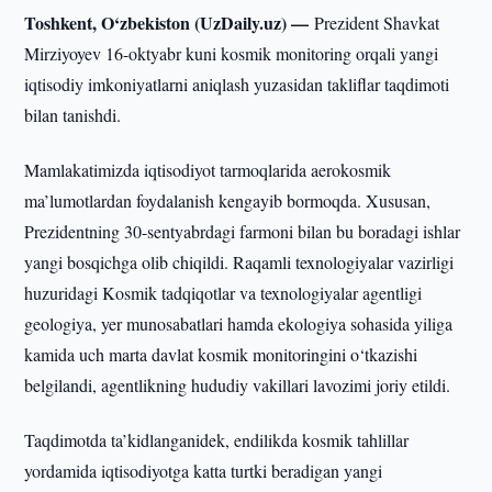
Toshkent, O‘zbekiston (UzDaily.uz) —
Prezident Shavkat
Mirziyoyev 16-oktyabr kuni kosmik monitoring orqali yangi
iqtisodiy imkoniyatlarni aniqlash yuzasidan takliflar taqdimoti
bilan tanishdi.
Mamlakatimizda iqtisodiyot tarmoqlarida aerokosmik
ma’lumotlardan foydalanish kengayib bormoqda. Xususan,
Prezidentning 30-sentyabrdagi farmoni bilan bu boradagi ishlar
yangi bosqichga olib chiqildi. Raqamli texnologiyalar vazirligi
huzuridagi Kosmik tadqiqotlar va texnologiyalar agentligi
geologiya, yer munosabatlari hamda ekologiya sohasida yiliga
kamida uch marta davlat kosmik monitoringini o‘tkazishi
belgilandi, agentlikning hududiy vakillari lavozimi joriy etildi.
Taqdimotda ta’kidlanganidek, endilikda kosmik tahlillar
yordamida iqtisodiyotga katta turtki beradigan yangi