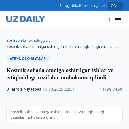
Infografika
Maxsus loyihalar
O'z
Bosh sahifa
Texnologiyalar
›
›
Kosmik sohada amalga oshirilgan ishlar va istiqboldagi vazifalar …
TEXNOLOGIYALAR
Kosmik sohada amalga oshirilgan ishlar va
istiqboldagi vazifalar muhokama qilindi
Dilafro'z Niyazova
·
16.10.2025
·
22:01
·
11198 views
Kosmik sohada amalga oshirilgan ishlar va istiqboldagi
vazifalar muhokama qilindi