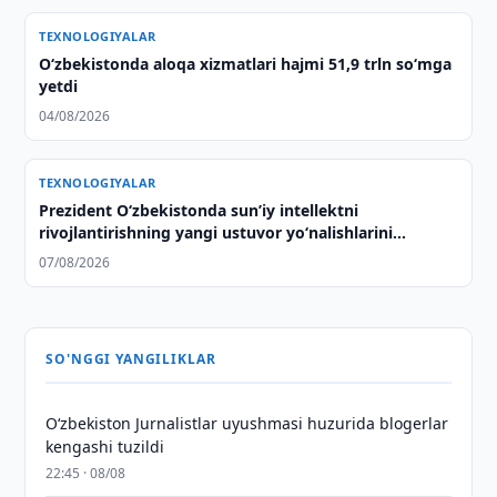
TEXNOLOGIYALAR
O‘zbekistonda aloqa xizmatlari hajmi 51,9 trln so‘mga
yetdi
04/08/2026
TEXNOLOGIYALAR
Prezident Oʻzbekistonda sunʼiy intellektni
rivojlantirishning yangi ustuvor yoʻnalishlarini
belgilab berdi
07/08/2026
SO'NGGI YANGILIKLAR
O‘zbekiston Jurnalistlar uyushmasi huzurida blogerlar
kengashi tuzildi
22:45 · 08/08