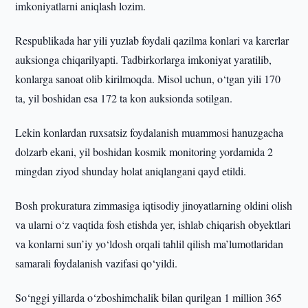
imkoniyatlarni aniqlash lozim.
Respublikada har yili yuzlab foydali qazilma konlari va karerlar
auksionga chiqarilyapti. Tadbirkorlarga imkoniyat yaratilib,
konlarga sanoat olib kirilmoqda. Misol uchun, o‘tgan yili 170
ta, yil boshidan esa 172 ta kon auksionda sotilgan.
Lekin konlardan ruxsatsiz foydalanish muammosi hanuzgacha
dolzarb ekani, yil boshidan kosmik monitoring yordamida 2
mingdan ziyod shunday holat aniqlangani qayd etildi.
Bosh prokuratura zimmasiga iqtisodiy jinoyatlarning oldini olish
va ularni o‘z vaqtida fosh etishda yer, ishlab chiqarish obyektlari
va konlarni sun’iy yo‘ldosh orqali tahlil qilish ma’lumotlaridan
samarali foydalanish vazifasi qo‘yildi.
So‘nggi yillarda o‘zboshimchalik bilan qurilgan 1 million 365