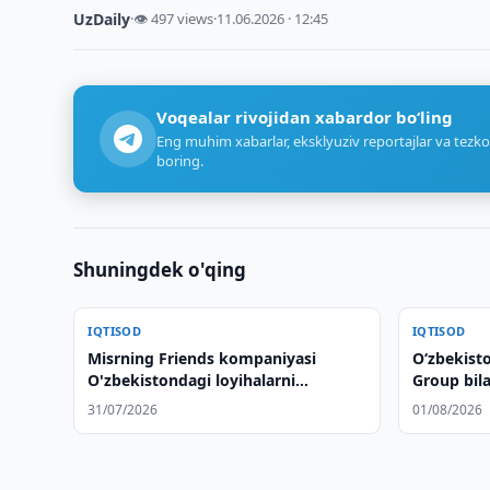
UzDaily
·
👁 497 views
·
11.06.2026 · 12:45
Voqealar rivojidan xabardor bo‘ling
Eng muhim xabarlar, eksklyuziv reportajlar va tezko
boring.
Shuningdek o'qing
IQTISOD
IQTISOD
Misrning Friends kompaniyasi
Oʻzbekist
O'zbekistondagi loyihalarni
Group bil
o'rganmoqda
qildi
31/07/2026
01/08/2026