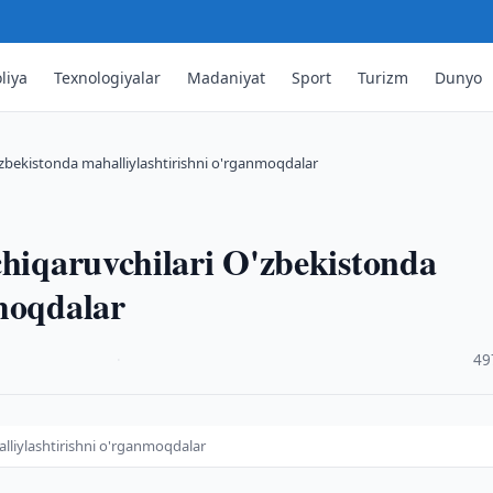
liya
Texnologiyalar
Madaniyat
Sport
Turizm
Dunyo
O'zbekistonda mahalliylashtirishni o'rganmoqdalar
chiqaruvchilari O'zbekistonda
nmoqdalar
·
49
alliylashtirishni o'rganmoqdalar