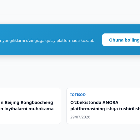
Obuna bo'ling
r yangiliklarni o‘zingizga qulay platformada kuzatib
IQTISOD
on Beijing Rongbaocheng
Oʻzbekistonda ANORA
an loyihalarni muhokama
platformasining ishga tushirilish
muhokama qilindi
29/07/2026