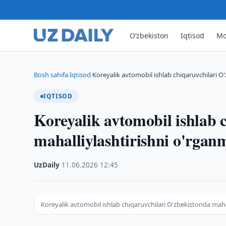
O‘zbekiston
Iqtisod
Mo
Bosh sahifa
Iqtisod
Koreyalik avtomobil ishlab chiqaruvchilari 
›
›
IQTISOD
Koreyalik avtomobil ishlab 
mahalliylashtirishni o'rga
UzDaily
·
11.06.2026
·
12:45
Koreyalik avtomobil ishlab chiqaruvchilari O'zbekistonda mah