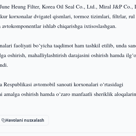
 June Heung Filter, Korea Oil Seal Co., Ltd., Miral J&P Co., 
ur korxonalar dvigatel qismlari, tormoz tizimlari, filtrlar, rul
avtokomponentlar ishlab chiqarishga ixtisoslashgan.
alari faoliyati bo‘yicha taqdimot ham tashkil etilib, unda san
lga oshirish, mahalliylashtirish darajasini oshirish hamda ilg‘
ndi.
Respublikasi avtomobil sanoati korxonalari o‘rtasidagi
i amalga oshirish hamda o‘zaro manfaatli sheriklik aloqalarin
.
Havolani nusxalash