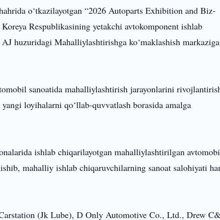
hahrida o‘tkazilayotgan “2026 Autoparts Exhibition and Biz-
a Koreya Respublikasining yetakchi avtokomponent ishlab
” AJ huzuridagi Mahalliylashtirishga ko‘maklashish markaziga
obil sanoatida mahalliylashtirish jarayonlarini rivojlantiris
a yangi loyihalarni qo‘llab-quvvatlash borasida amalga
nalarida ishlab chiqarilayotgan mahalliylashtirilgan avtomobi
ishib, mahalliy ishlab chiqaruvchilarning sanoat salohiyati h
 Carstation (Jk Lube), D Only Automotive Co., Ltd., Drew C