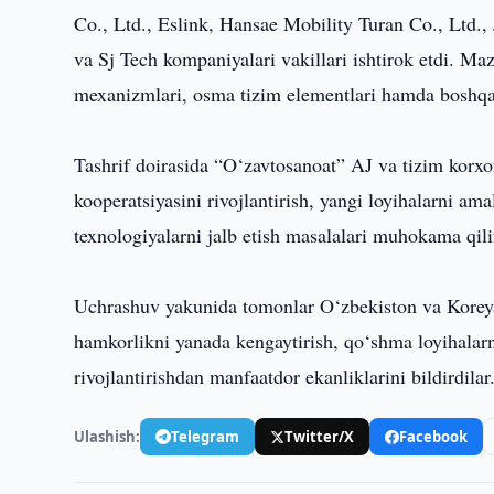
Co., Ltd., Eslink, Hansae Mobility Turan Co., Ltd.,
va Sj Tech kompaniyalari vakillari ishtirok etdi. Mazk
mexanizmlari, osma tizim elementlari hamda boshqa 
Tashrif doirasida “O‘zavtosanoat” AJ va tizim korxon
kooperatsiyasini rivojlantirish, yangi loyihalarni ama
texnologiyalarni jalb etish masalalari muhokama qili
Uchrashuv yakunida tomonlar O‘zbekiston va Koreya 
hamkorlikni yanada kengaytirish, qo‘shma loyihalarn
rivojlantirishdan manfaatdor ekanliklarini bildirdilar
Ulashish:
Telegram
Twitter/X
Facebook