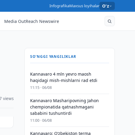
Infografika
Maxsus loyihalar
O'z
Media OutReach Newswire
SO'NGGI YANGILIKLAR
Kannavaro 4 mln yevro maosh
haqidagi mish-mishlarni rad etdi
11:15 · 06/08
7 views
Kannavaro Masharipovning Jahon
chempionatida qatnashmagani
sababini tushuntirdi
11:00 · 06/08
Kannavaro: O‘zbekiston terma