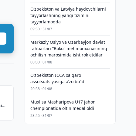
Oʻzbekiston va Latviya haydovchilarni
tayyorlashning yangi tizimini
tayyorlamoqda
09:30 · 31/07
Markaziy Osiyo va Ozarbayjon davlat
rahbarlari “Boku” mehmonxonasining
ochilish marosimida ishtirok etdilar
00:00 · 01/08
O‘zbekiston ICCA xalqaro
assotsiatsiyasiga aʼzo bo‘ldi
20:38 · 01/08
Muxlisa Masharipova U17 jahon
i
chempionatida oltin medal oldi
23:45 · 31/07