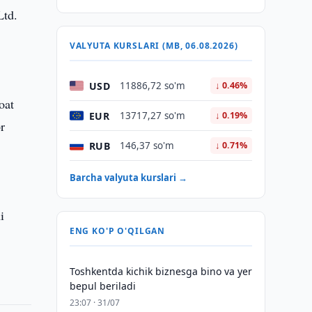
Ltd.
VALYUTA KURSLARI (MB, 06.08.2026)
USD
11886,72 so'm
↓ 0.46%
oat
EUR
13717,27 so'm
↓ 0.19%
or
RUB
146,37 so'm
↓ 0.71%
Barcha valyuta kurslari →
i
ENG KO'P O'QILGAN
Toshkentda kichik biznesga bino va yer
bepul beriladi
23:07 · 31/07