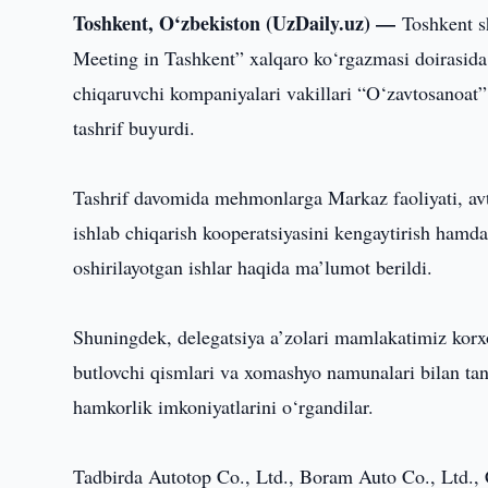
Toshkent, O‘zbekiston (UzDaily.uz) —
Toshkent s
Meeting in Tashkent” xalqaro ko‘rgazmasi doirasid
chiqaruvchi kompaniyalari vakillari “O‘zavtosanoat
tashrif buyurdi.
Tashrif davomida mehmonlarga Markaz faoliyati, avtom
ishlab chiqarish kooperatsiyasini kengaytirish hamd
oshirilayotgan ishlar haqida ma’lumot berildi.
Shuningdek, delegatsiya a’zolari mamlakatimiz korxo
butlovchi qismlari va xomashyo namunalari bilan tan
hamkorlik imkoniyatlarini o‘rgandilar.
Tadbirda Autotop Co., Ltd., Boram Auto Co., Ltd.,