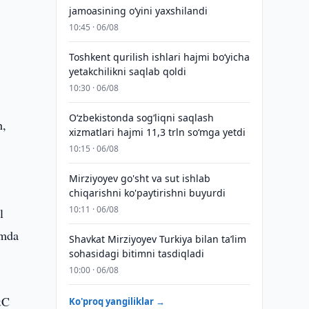
jamoasining o‘yini yaxshilandi
10:45 · 06/08
Toshkent qurilish ishlari hajmi bo‘yicha
yetakchilikni saqlab qoldi
10:30 · 06/08
O‘zbekistonda sog‘liqni saqlash
h,
xizmatlari hajmi 11,3 trln so‘mga yetdi
10:15 · 06/08
Mirziyoyev go'sht va sut ishlab
chiqarishni ko'paytirishni buyurdi
10:11 · 06/08
l
amda
Shavkat Mirziyoyev Turkiya bilan taʼlim
sohasidagi bitimni tasdiqladi
10:00 · 06/08
&C
Ko'proq yangiliklar →