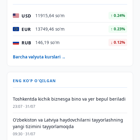
USD
11915,64 so'm
↑ 0.24%
EUR
13749,46 so'm
↑ 0.23%
RUB
146,19 so'm
↓ 0.12%
Barcha valyuta kurslari →
ENG KO'P O'QILGAN
Toshkentda kichik biznesga bino va yer bepul beriladi
23:07 · 31/07
Oʻzbekiston va Latviya haydovchilarni tayyorlashning
yangi tizimini tayyorlamoqda
09:30 · 31/07