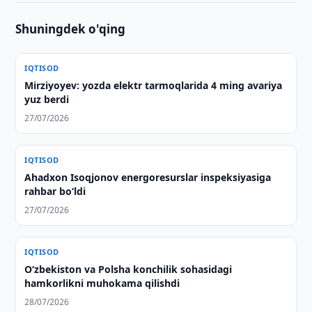
Shuningdek o'qing
IQTISOD
Mirziyoyev: yozda elektr tarmoqlarida 4 ming avariya
yuz berdi
27/07/2026
IQTISOD
Ahadxon Isoqjonov energoresurslar inspeksiyasiga
rahbar bo‘ldi
27/07/2026
IQTISOD
Oʻzbekiston va Polsha konchilik sohasidagi
hamkorlikni muhokama qilishdi
28/07/2026