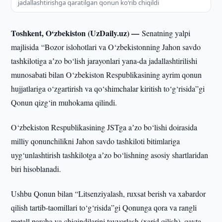
jadallashtirishga qaratilgan qonun ko‘rib chiqildi
Toshkent, O‘zbekiston (UzDaily.uz) —
Senatning yalpi
majlisida “Bozor islohotlari va O‘zbekistonning Jahon savdo
tashkilotiga aʼzo bo‘lish jarayonlari yana-da jadallashtirilishi
munosabati bilan O‘zbekiston Respublikasining ayrim qonun
hujjatlariga o‘zgartirish va qo‘shimchalar kiritish to‘g‘risida”gi
Qonun qizg‘in muhokama qilindi.
O‘zbekiston Respublikasining JSTga aʼzo bo‘lishi doirasida
milliy qonunchilikni Jahon savdo tashkiloti bitimlariga
uyg‘unlashtirish tashkilotga aʼzo bo‘lishning asosiy shartlaridan
biri hisoblanadi.
Ushbu Qonun bilan “Litsenziyalash, ruxsat berish va xabardor
qilish tartib-taomillari to‘g‘risida”gi Qonunga qora va rangli
metall parcha va chiqindilarini tayyorlash (xarid qilish), qayta