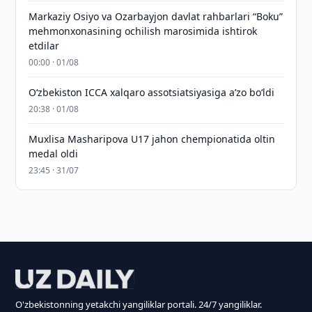
Markaziy Osiyo va Ozarbayjon davlat rahbarlari “Boku”
mehmonxonasining ochilish marosimida ishtirok
etdilar
00:00 · 01/08
O‘zbekiston ICCA xalqaro assotsiatsiyasiga aʼzo bo‘ldi
20:38 · 01/08
Muxlisa Masharipova U17 jahon chempionatida oltin
medal oldi
23:45 · 31/07
O'zbekistonning yetakchi yangiliklar portali. 24/7 yangiliklar.