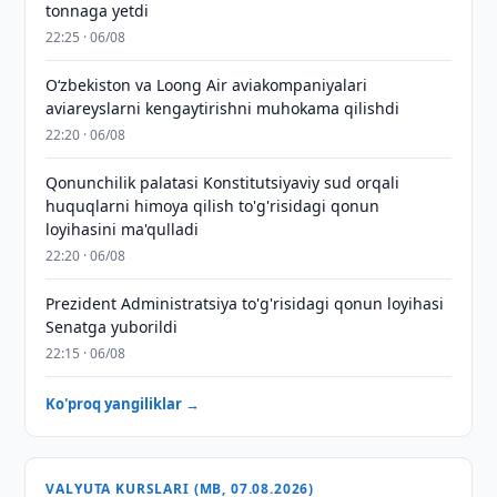
tonnaga yetdi
22:25 · 06/08
Oʻzbekiston va Loong Air aviakompaniyalari
aviareyslarni kengaytirishni muhokama qilishdi
22:20 · 06/08
Qonunchilik palatasi Konstitutsiyaviy sud orqali
huquqlarni himoya qilish to'g'risidagi qonun
loyihasini ma'qulladi
22:20 · 06/08
Prezident Administratsiya to'g'risidagi qonun loyihasi
Senatga yuborildi
22:15 · 06/08
Ko'proq yangiliklar →
VALYUTA KURSLARI (MB, 07.08.2026)