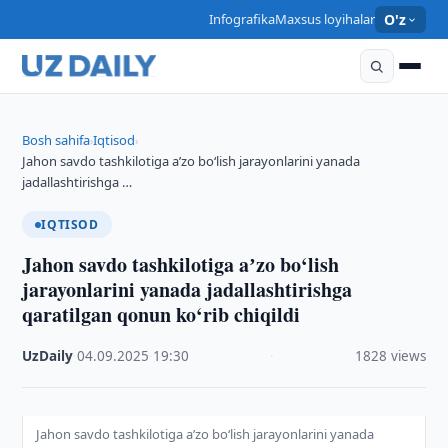
Infografika
Maxsus loyihalar
O'z
Bosh sahifa
Iqtisod
›
›
Jahon savdo tashkilotiga aʼzo bo‘lish jarayonlarini yanada
jadallashtirishga …
IQTISOD
Jahon savdo tashkilotiga aʼzo bo‘lish
jarayonlarini yanada jadallashtirishga
qaratilgan qonun ko‘rib chiqildi
UzDaily
·
04.09.2025
·
19:30
·
1828 views
Jahon savdo tashkilotiga aʼzo bo‘lish jarayonlarini yanada