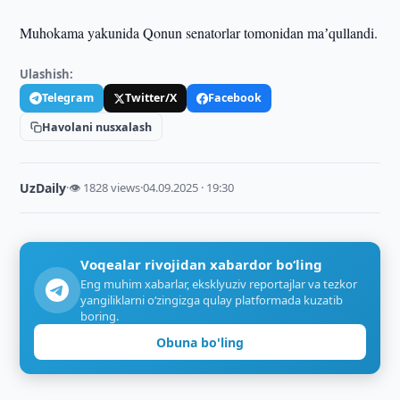
Muhokama yakunida Qonun senatorlar tomonidan maʼqullandi.
Ulashish:
Telegram
Twitter/X
Facebook
Havolani nusxalash
UzDaily
·
👁 1828 views
·
04.09.2025 · 19:30
Voqealar rivojidan xabardor bo‘ling
Eng muhim xabarlar, eksklyuziv reportajlar va tezkor
yangiliklarni o‘zingizga qulay platformada kuzatib
boring.
Obuna bo'ling