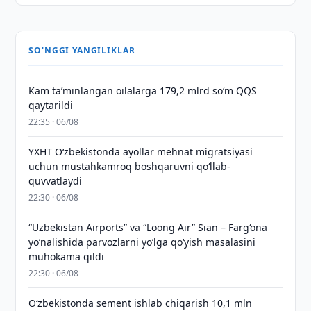
SO'NGGI YANGILIKLAR
Kam taʼminlangan oilalarga 179,2 mlrd so‘m QQS
qaytarildi
22:35 · 06/08
YXHT O‘zbekistonda ayollar mehnat migratsiyasi
uchun mustahkamroq boshqaruvni qo‘llab-
quvvatlaydi
22:30 · 06/08
“Uzbekistan Airports” va “Loong Air” Sian – Farg‘ona
yo‘nalishida parvozlarni yo‘lga qo‘yish masalasini
muhokama qildi
22:30 · 06/08
O‘zbekistonda sement ishlab chiqarish 10,1 mln