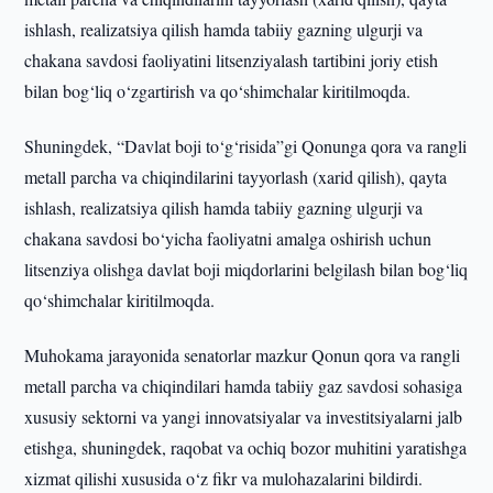
ishlash, realizatsiya qilish hamda tabiiy gazning ulgurji va
chakana savdosi faoliyatini litsenziyalash tartibini joriy etish
bilan bog‘liq o‘zgartirish va qo‘shimchalar kiritilmoqda.
Shuningdek, “Davlat boji to‘g‘risida”gi Qonunga qora va rangli
metall parcha va chiqindilarini tayyorlash (xarid qilish), qayta
ishlash, realizatsiya qilish hamda tabiiy gazning ulgurji va
chakana savdosi bo‘yicha faoliyatni amalga oshirish uchun
litsenziya olishga davlat boji miqdorlarini belgilash bilan bog‘liq
qo‘shimchalar kiritilmoqda.
Muhokama jarayonida senatorlar mazkur Qonun qora va rangli
metall parcha va chiqindilari hamda tabiiy gaz savdosi sohasiga
xususiy sektorni va yangi innovatsiyalar va investitsiyalarni jalb
etishga, shuningdek, raqobat va ochiq bozor muhitini yaratishga
xizmat qilishi xususida o‘z fikr va mulohazalarini bildirdi.