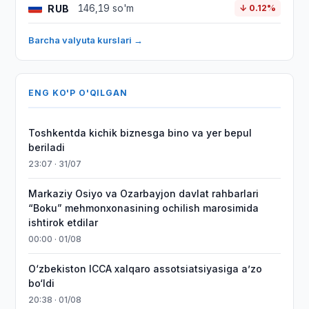
RUB
146,19 so'm
↓ 0.12%
Barcha valyuta kurslari →
ENG KO'P O'QILGAN
Toshkentda kichik biznesga bino va yer bepul
beriladi
23:07 · 31/07
Markaziy Osiyo va Ozarbayjon davlat rahbarlari
“Boku” mehmonxonasining ochilish marosimida
ishtirok etdilar
00:00 · 01/08
O‘zbekiston ICCA xalqaro assotsiatsiyasiga aʼzo
bo‘ldi
20:38 · 01/08