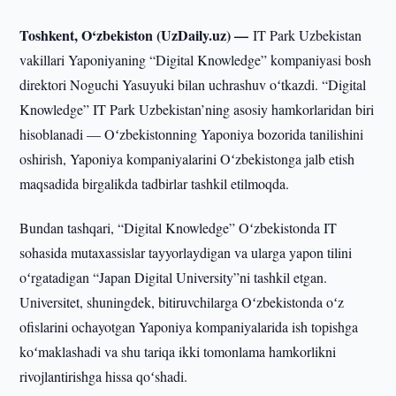
Toshkent, O‘zbekiston (UzDaily.uz) —
IT Park Uzbekistan
vakillari Yaponiyaning “Digital Knowledge” kompaniyasi bosh
direktori Noguchi Yasuyuki bilan uchrashuv oʻtkazdi. “Digital
Knowledge” IT Park Uzbekistan’ning asosiy hamkorlaridan biri
hisoblanadi — Oʻzbekistonning Yaponiya bozorida tanilishini
oshirish, Yaponiya kompaniyalarini Oʻzbekistonga jalb etish
maqsadida birgalikda tadbirlar tashkil etilmoqda.
Bundan tashqari, “Digital Knowledge” Oʻzbekistonda IT
sohasida mutaxassislar tayyorlaydigan va ularga yapon tilini
oʻrgatadigan “Japan Digital University”ni tashkil etgan.
Universitet, shuningdek, bitiruvchilarga Oʻzbekistonda oʻz
ofislarini ochayotgan Yaponiya kompaniyalarida ish topishga
koʻmaklashadi va shu tariqa ikki tomonlama hamkorlikni
rivojlantirishga hissa qoʻshadi.