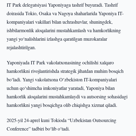
IT Park delegatsiyasi Yaponiyaga tashrif buyuradi. Tashrif
doirasida Tokio, Osaka va Nagoya shaharlarida Yaponiya IT-
kompaniyalari vakillari bilan uchrashuvlar, shuningdek,
ishbilarmonlik aloqalarini mustahkamlash va hamkorlikning
yangi yoʻnalishlarini izlashga qaratilgan muzokaralar
rejalashtirilgan.
Yaponiyada IT Park vakolatxonasining ochilishi xalqaro
hamkorlikni rivojlantirishda strategik jihatdan muhim bosqich
boʻladi. Yangi vakolatxona Oʻzbekiston IT-kompaniyalari
uchun qoʻshimcha imkoniyatlar yaratadi, Yaponiya bilan
hamkorlik aloqalarini mustahkamlaydi va autsorsing sohasidagi
hamkorlikni yangi bosqichga olib chiqishga xizmat qiladi.
2025-yil 24-aprel kuni Tokioda “Uzbekistan Outsourcing
Conference” tadbiri boʻlib oʻtadi.