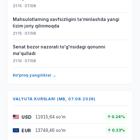
21:15 · 07/08
Mahsulotlarning xavfsizligini taʼminlashda yangi
tizim joriy qilinmoqda
21:15 · 07/08
Senat bozor nazorati to'g'risidagi qonunni
ma'qulladi
21:10 · 07/08
Ko'proq yangiliklar →
VALYUTA KURSLARI (MB, 07.08.2026)
USD
11915,64 so'm
↑ 0.24%
EUR
13749,46 so'm
↑ 0.23%