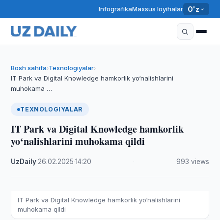
Infografika
Maxsus loyihalar
O'z
Bosh sahifa
Texnologiyalar
›
›
IT Park va Digital Knowledge hamkorlik yo‘nalishlarini
muhokama …
TEXNOLOGIYALAR
IT Park va Digital Knowledge hamkorlik
yo‘nalishlarini muhokama qildi
UzDaily
·
26.02.2025
·
14:20
·
993 views
IT Park va Digital Knowledge hamkorlik yo‘nalishlarini
muhokama qildi