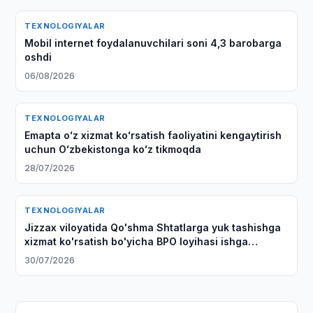
TEXNOLOGIYALAR
Mobil internet foydalanuvchilari soni 4,3 barobarga
oshdi
06/08/2026
TEXNOLOGIYALAR
Emapta oʻz xizmat koʻrsatish faoliyatini kengaytirish
uchun Oʻzbekistonga koʻz tikmoqda
28/07/2026
TEXNOLOGIYALAR
Jizzax viloyatida Qo'shma Shtatlarga yuk tashishga
xizmat ko'rsatish bo'yicha BPO loyihasi ishga
tushirildi
30/07/2026