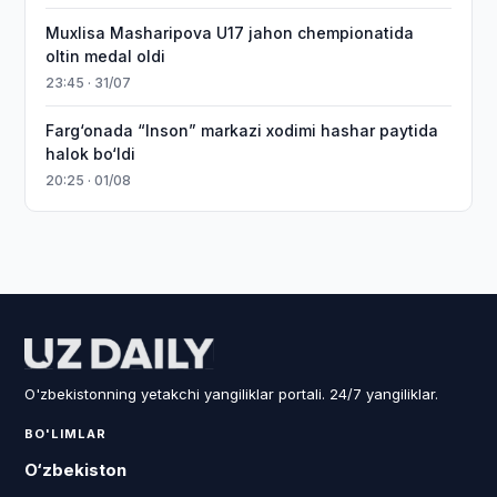
Muxlisa Masharipova U17 jahon chempionatida
oltin medal oldi
23:45 · 31/07
Farg‘onada “Inson” markazi xodimi hashar paytida
halok bo‘ldi
20:25 · 01/08
O'zbekistonning yetakchi yangiliklar portali. 24/7 yangiliklar.
BO'LIMLAR
O‘zbekiston