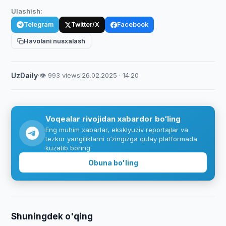
Ulashish:
Telegram
Twitter/X
Facebook
Havolani nusxalash
UzDaily
·
👁 993 views
·
26.02.2025 · 14:20
Voqealar rivojidan xabardor bo‘ling
Eng muhim xabarlar, eksklyuziv reportajlar va
tezkor yangiliklarni o‘zingizga qulay platformada
kuzatib boring.
Obuna bo'ling
Shuningdek o'qing