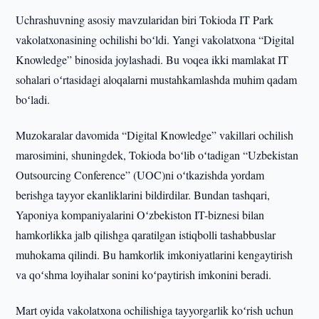
Uchrashuvning asosiy mavzularidan biri Tokioda IT Park
vakolatxonasining ochilishi boʻldi. Yangi vakolatxona “Digital
Knowledge” binosida joylashadi. Bu voqea ikki mamlakat IT
sohalari oʻrtasidagi aloqalarni mustahkamlashda muhim qadam
boʻladi.
Muzokaralar davomida “Digital Knowledge” vakillari ochilish
marosimini, shuningdek, Tokioda boʻlib oʻtadigan “Uzbekistan
Outsourcing Conference” (UOC)ni oʻtkazishda yordam
berishga tayyor ekanliklarini bildirdilar. Bundan tashqari,
Yaponiya kompaniyalarini Oʻzbekiston IT-biznesi bilan
hamkorlikka jalb qilishga qaratilgan istiqbolli tashabbuslar
muhokama qilindi. Bu hamkorlik imkoniyatlarini kengaytirish
va qoʻshma loyihalar sonini koʻpaytirish imkonini beradi.
Mart oyida vakolatxona ochilishiga tayyorgarlik koʻrish uchun