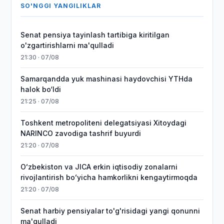
SO'NGGI YANGILIKLAR
Senat pensiya tayinlash tartibiga kiritilgan
o'zgartirishlarni ma'qulladi
21:30 · 07/08
Samarqandda yuk mashinasi haydovchisi YTHda
halok bo‘ldi
21:25 · 07/08
Toshkent metropoliteni delegatsiyasi Xitoydagi
NARINCO zavodiga tashrif buyurdi
21:20 · 07/08
Oʻzbekiston va JICA erkin iqtisodiy zonalarni
rivojlantirish boʻyicha hamkorlikni kengaytirmoqda
21:20 · 07/08
Senat harbiy pensiyalar to'g'risidagi yangi qonunni
ma'qulladi