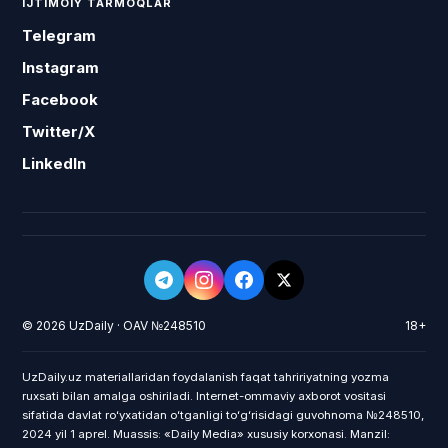
IJTIMOIY TARMOQLAR
Telegram
Instagram
Facebook
Twitter/X
LinkedIn
© 2026 UzDaily · OAV №248510
18+
UzDaily.uz materiallaridan foydalanish faqat tahririyatning yozma
ruxsati bilan amalga oshiriladi. Internet-ommaviy axborot vositasi
sifatida davlat roʻyxatidan oʻtganligi toʻgʻrisidagi guvohnoma №248510,
2024 yil 1 aprel. Muassis: «Daily Media» xususiy korxonasi. Manzil: