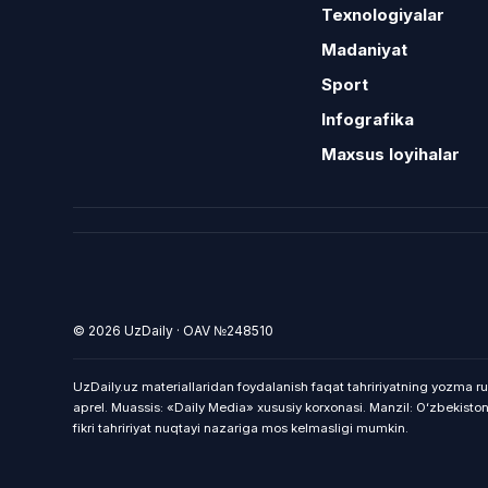
Texnologiyalar
Madaniyat
Sport
Infografika
Maxsus loyihalar
© 2026 UzDaily · OAV №248510
UzDaily.uz materiallaridan foydalanish faqat tahririyatning yozma ru
aprel. Muassis: «Daily Media» xususiy korxonasi. Manzil: Oʻzbekist
fikri tahririyat nuqtayi nazariga mos kelmasligi mumkin.