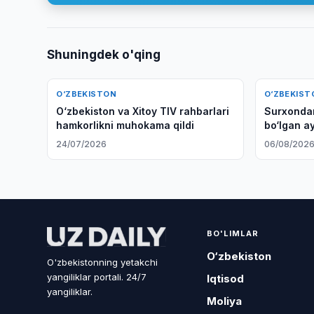
Shuningdek o'qing
O‘ZBEKISTON
O‘ZBEKIST
O‘zbekiston va Xitoy TIV rahbarlari
Surxondar
hamkorlikni muhokama qildi
bo‘lgan ay
24/07/2026
06/08/202
BO'LIMLAR
O‘zbekiston
O'zbekistonning yetakchi
yangiliklar portali. 24/7
Iqtisod
yangiliklar.
Moliya