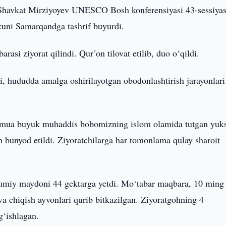
Shavkat Mirziyoyev UNESCO Bosh konferensiyasi 43-sessiyas
kuni Samarqandga tashrif buyurdi.
i ziyorat qilindi. Qur’on tilovat etilib, duo o‘qildi.
, hududda amalga oshirilayotgan obodonlashtirish jarayonlari
ajmua buyuk muhaddis bobomizning islom olamida tutgan yuk
 bunyod etildi. Ziyoratchilarga har tomonlama qulay sharoit
mumiy maydoni 44 gektarga yetdi. Mo‘tabar maqbara, 10 ming
va chiqish ayvonlari qurib bitkazilgan. Ziyoratgohning 4
g‘ishlagan.