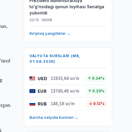
Prezident Administratsiya
to'g'risidagi qonun loyihasi Senatga
yuborildi
22:15 · 06/08
mas,
Ko'proq yangiliklar →
VALYUTA KURSLARI (MB,
tirof
07.08.2026)
ng
USD
11915,64 so'm
↑ 0.24%
EUR
13749,46 so'm
↑ 0.23%
irgan.
RUB
146,19 so'm
↓ 0.12%
Barcha valyuta kurslari →
i