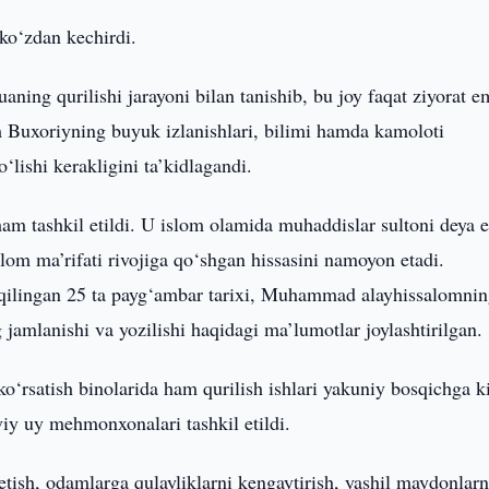
ko‘zdan kechirdi.
ing qurilishi jarayoni bilan tanishib, bu joy faqat ziyorat e
om Buxoriyning buyuk izlanishlari, bilimi hamda kamoloti
‘lishi kerakligini ta’kidlagandi.
tashkil etildi. U islom olamida muhaddislar sultoni deya e’
lom ma’rifati rivojiga qo‘shgan hissasini namoyon etadi.
qilingan 25 ta payg‘ambar tarixi, Muhammad alayhissalomni
jamlanishi va yozilishi haqidagi ma’lumotlar joylashtirilgan.
‘rsatish binolarida ham qurilish ishlari yakuniy bosqichga k
aviy uy mehmonxonalari tashkil etildi.
 etish, odamlarga qulayliklarni kengaytirish, yashil maydonlarn