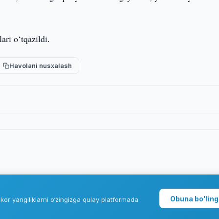
ri o‘tqazildi.
Havolani nusxalash
Obuna bo'ling
kor yangiliklarni o‘zingizga qulay platformada