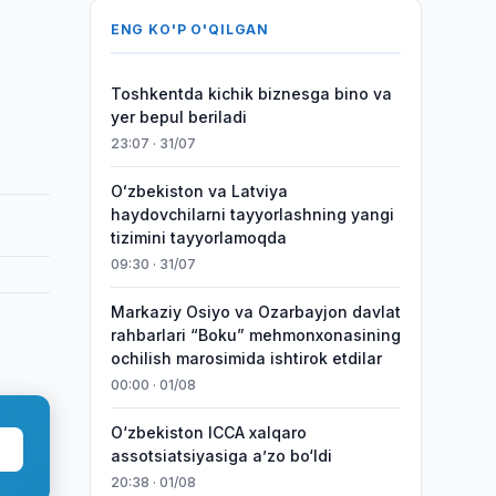
ENG KO'P O'QILGAN
Toshkentda kichik biznesga bino va
yer bepul beriladi
23:07 · 31/07
Oʻzbekiston va Latviya
haydovchilarni tayyorlashning yangi
tizimini tayyorlamoqda
09:30 · 31/07
Markaziy Osiyo va Ozarbayjon davlat
rahbarlari “Boku” mehmonxonasining
ochilish marosimida ishtirok etdilar
00:00 · 01/08
O‘zbekiston ICCA xalqaro
assotsiatsiyasiga aʼzo bo‘ldi
20:38 · 01/08