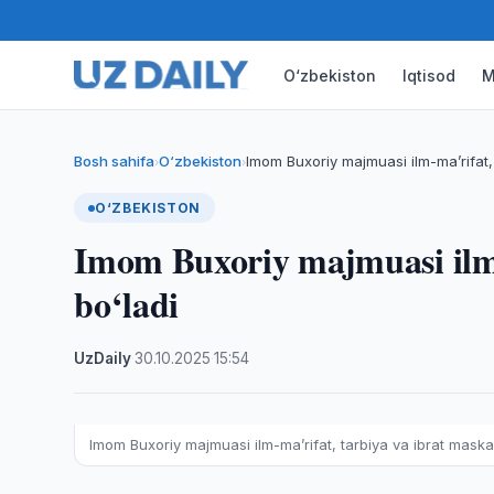
O‘zbekiston
Iqtisod
M
Bosh sahifa
O‘zbekiston
Imom Buxoriy majmuasi ilm-ma’rifat,
›
›
O‘ZBEKISTON
Imom Buxoriy majmuasi ilm-
bo‘ladi
UzDaily
·
30.10.2025
·
15:54
Imom Buxoriy majmuasi ilm-ma’rifat, tarbiya va ibrat maskan