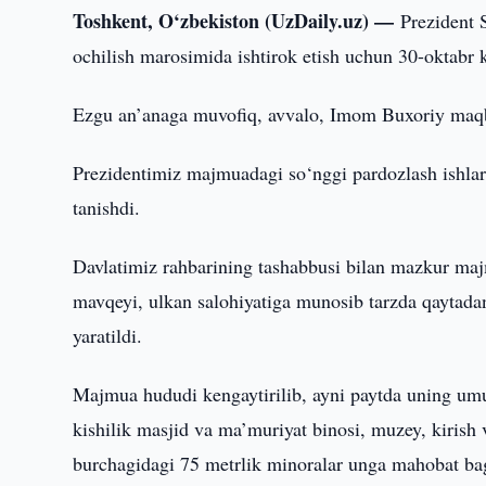
Toshkent, O‘zbekiston (UzDaily.uz) —
Prezident 
ochilish marosimida ishtirok etish uchun 30-oktabr 
Ezgu an’anaga muvofiq, avvalo, Imom Buxoriy maqbaras
Prezidentimiz majmuadagi so‘nggi pardozlash ishlari
tanishdi.
Davlatimiz rahbarining tashabbusi bilan mazkur m
mavqeyi, ulkan salohiyatiga munosib tarzda qaytadan
yaratildi.
Majmua hududi kengaytirilib, ayni paytda uning u
kishilik masjid va ma’muriyat binosi, muzey, kirish 
burchagidagi 75 metrlik minoralar unga mahobat ba