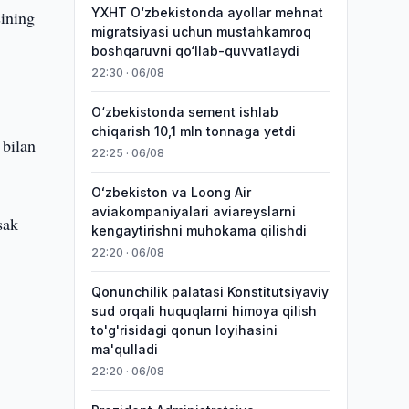
YXHT O‘zbekistonda ayollar mehnat
ining
migratsiyasi uchun mustahkamroq
boshqaruvni qo‘llab-quvvatlaydi
22:30 · 06/08
O‘zbekistonda sement ishlab
chiqarish 10,1 mln tonnaga yetdi
 bilan
22:25 · 06/08
Oʻzbekiston va Loong Air
aviakompaniyalari aviareyslarni
sak
kengaytirishni muhokama qilishdi
22:20 · 06/08
Qonunchilik palatasi Konstitutsiyaviy
sud orqali huquqlarni himoya qilish
to'g'risidagi qonun loyihasini
ma'qulladi
22:20 · 06/08