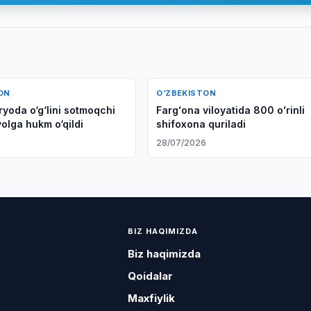
ON
O‘ZBEKISTON
yoda o‘g‘lini sotmoqchi
Fargʻona viloyatida 800 oʻrinli
olga hukm o‘qildi
shifoxona quriladi
6
28/07/2026
BIZ HAQIMIZDA
Biz haqimizda
Qoidalar
Maxfiylik