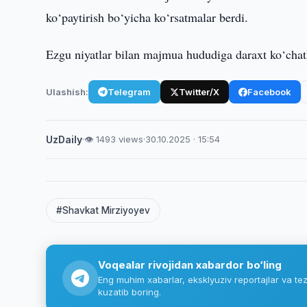
ko‘paytirish bo‘yicha ko‘rsatmalar berdi.
Ezgu niyatlar bilan majmua hududiga daraxt ko‘chatla
Ulashish:
Telegram
Twitter/X
Facebook
UzDaily
·
👁 1493 views
·
30.10.2025 · 15:54
#Shavkat Mirziyoyev
Voqealar rivojidan xabardor bo‘ling
Eng muhim xabarlar, eksklyuziv reportajlar va tez
kuzatib boring.