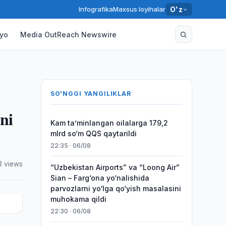
Infografika
Maxsus loyihalar
O'z
yo
Media OutReach Newswire
SO'NGGI YANGILIKLAR
ni
Kam taʼminlangan oilalarga 179,2
mlrd so‘m QQS qaytarildi
22:35 · 06/08
3 views
“Uzbekistan Airports” va “Loong Air”
Sian – Farg‘ona yo‘nalishida
parvozlarni yo‘lga qo‘yish masalasini
muhokama qildi
22:30 · 06/08