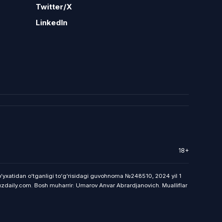
Twitter/X
LinkedIn
18+
roʻyxatidan oʻtganligi toʻgʻrisidagi guvohnoma №248510, 2024 yil 1
uzdaily.com. Bosh muharrir: Umarov Anvar Abrardjanovich. Mualliflar