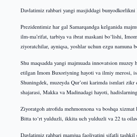
Davlatimiz rahbari yangi masjiddagi bunyodkorlikni 
Prezidentimiz har gal Samarqandga kelganida majmuan
ilm-ma’rifat, tarbiya va ibrat maskani bo‘lishi, Im
ziyoratchilar, ayniqsa, yoshlar uchun ezgu namuna bo
Shu maqsadda yangi majmuada innovatsion muzey ham 
etilgan Imom Buxoriyning hayoti va ilmiy merosi, is
Shuningdek, muzeyda Qur’oni karimda ismlari zikr 
shajarasi, Makka va Madinadagi hayoti, hadislarning 
Ziyoratgoh atrofida mehmonxona va boshqa xizmat ko
Bitta to‘rt yulduzli, ikkita uch yulduzli va 22 ta oil
Davlatimiz rahbari mamjua faoliyatini sifatli tashkil