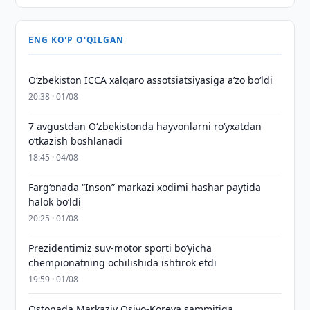
ENG KO'P O'QILGAN
O‘zbekiston ICCA xalqaro assotsiatsiyasiga aʼzo bo‘ldi
20:38 · 01/08
7 avgustdan O‘zbekistonda hayvonlarni ro‘yxatdan
o‘tkazish boshlanadi
18:45 · 04/08
Farg‘onada “Inson” markazi xodimi hashar paytida
halok bo‘ldi
20:25 · 01/08
Prezidentimiz suv-motor sporti bo‘yicha
chempionatning ochilishida ishtirok etdi
19:59 · 01/08
Ostonada Markaziy Osiyo-Koreya sammitiga