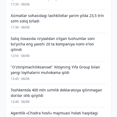
17:35 · 08/08
Xizmatlar sohasidagi tashkilotlar yarim yilda 23,5 trln
so‘m soliq to‘ladi
17:30 · 08/08
Soliq ilovasida ro'yxatdan o'tgan tushumlar soni
bo'yicha eng yaxshi 20 ta kompaniya nomi e'lon
qilindi
12:55 · 08/08
"O'zto'qimachiliksanoat" Xitoyning Yifa Group bilan
yangi loyihalarni muhokama qildi
12:45 · 08/08
Toshkentda 400 mln so‘mlik deklaratsiya qilinmagan
dorilar olib qo‘yildi
12:40 · 08/08
Agentlik «Chodra hovli» majmuasi holati haqidagi