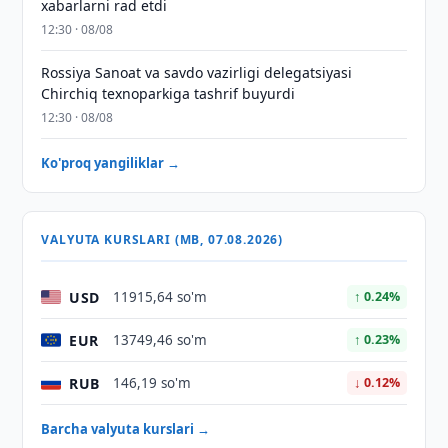
xabarlarni rad etdi
12:30 · 08/08
Rossiya Sanoat va savdo vazirligi delegatsiyasi
Chirchiq texnoparkiga tashrif buyurdi
12:30 · 08/08
Ko'proq yangiliklar →
VALYUTA KURSLARI (MB, 07.08.2026)
USD
11915,64 so'm
↑ 0.24%
EUR
13749,46 so'm
↑ 0.23%
RUB
146,19 so'm
↓ 0.12%
Barcha valyuta kurslari →