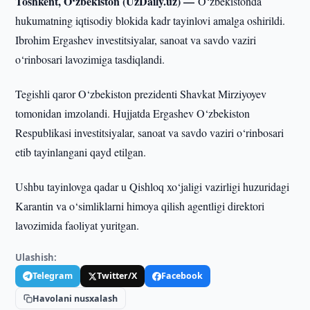
Toshkent, O‘zbekiston (UzDaily.uz) —
O‘zbekistonda
hukumatning iqtisodiy blokida kadr tayinlovi amalga oshirildi.
Ibrohim Ergashev investitsiyalar, sanoat va savdo vaziri
o‘rinbosari lavozimiga tasdiqlandi.
Tegishli qaror O‘zbekiston prezidenti Shavkat Mirziyoyev
tomonidan imzolandi. Hujjatda Ergashev O‘zbekiston
Respublikasi investitsiyalar, sanoat va savdo vaziri o‘rinbosari
etib tayinlangani qayd etilgan.
Ushbu tayinlovga qadar u Qishloq xo‘jaligi vazirligi huzuridagi
Karantin va o‘simliklarni himoya qilish agentligi direktori
lavozimida faoliyat yuritgan.
Ulashish:
Telegram
Twitter/X
Facebook
Havolani nusxalash