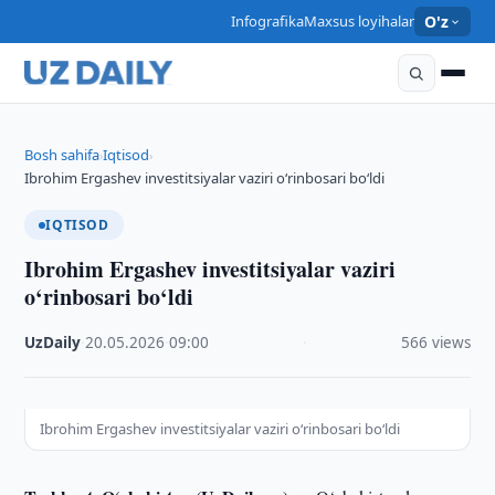
Infografika
Maxsus loyihalar
O'z
Bosh sahifa
Iqtisod
›
›
Ibrohim Ergashev investitsiyalar vaziri o‘rinbosari bo‘ldi
IQTISOD
Ibrohim Ergashev investitsiyalar vaziri
o‘rinbosari bo‘ldi
UzDaily
·
20.05.2026
·
09:00
·
566 views
Ibrohim Ergashev investitsiyalar vaziri o‘rinbosari bo‘ldi