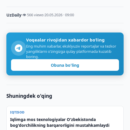
UzDaily
·
👁 566 views
·
20.05.2026 · 09:00
Voqealar rivojidan xabardor bo‘ling
Eng muhim xabarlar, eksklyuziv reportajlar va tezkor
yangiliklarni o‘zingizga qulay platformada kuzatib
boring.
Obuna bo'ling
Shuningdek o'qing
IQTISOD
Iqlimga mos texnologiyalar O'zbekistonda
bog'dorchilikning barqarorligini mustahkamlaydi