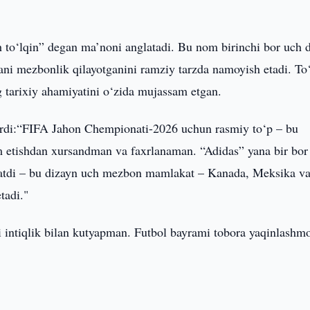
h to‘lqin” degan ma’noni anglatadi. Bu nom birinchi bor uch d
i mezbonlik qilayotganini ramziy tarzda namoyish etadi. To
 tarixiy ahamiyatini o‘zida mujassam etgan.
berdi:“FIFA Jahon Chempionati-2026 uchun rasmiy to‘p – bu
m etishdan xursandman va faxrlanaman. “Adidas” yana bir bor
ratdi – bu dizayn uch mezbon mamlakat – Kanada, Meksika v
tadi."
ni intiqlik bilan kutyapman. Futbol bayrami tobora yaqinlashm