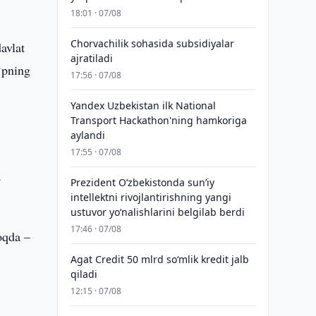
18:01 · 07/08
Chorvachilik sohasida subsidiyalar
avlat
ajratiladi
‘pning
17:56 · 07/08
Yandex Uzbekistan ilk National
Transport Hackathon'ning hamkoriga
aylandi
17:55 · 07/08
a
Prezident Oʻzbekistonda sunʼiy
intellektni rivojlantirishning yangi
ustuvor yoʻnalishlarini belgilab berdi
17:46 · 07/08
oqda –
Agat Credit 50 mlrd so‘mlik kredit jalb
qiladi
12:15 · 07/08