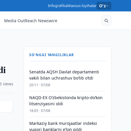
Infografika
Maxsus loyihalar
O'z
Media OutReach Newswire
SO'NGGI YANGILIKLAR
di
Senatda AQSH Davlat departamenti
vakili bilan uchrashuv boʻlib oʻtdi
6 views
20:11 · 07/08
NAQD-EX O‘zbekistonda kripto-do‘kon
litsenziyasini oldi
18:05 · 07/08
Markaziy bank murojaatlar indeksi
yuqori banklarni eʼlon qildi