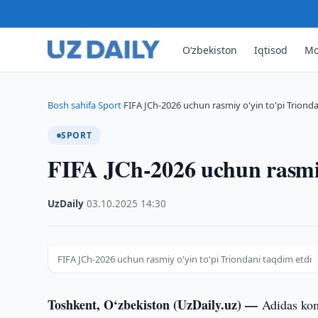
O‘zbekiston
Iqtisod
Mo
Bosh sahifa
Sport
FIFA JCh-2026 uchun rasmiy o'yin to'pi Triond
›
›
SPORT
FIFA JCh-2026 uchun rasmiy
UzDaily
·
03.10.2025
·
14:30
FIFA JCh-2026 uchun rasmiy o'yin to'pi Triondani taqdim etdi
Toshkent, O‘zbekiston (UzDaily.uz) —
Adidas kom