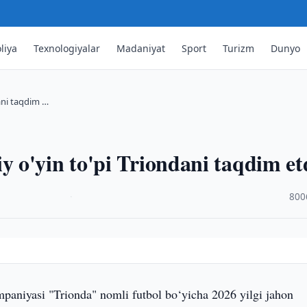
liya
Texnologiyalar
Madaniyat
Sport
Turizm
Dunyo
ani taqdim …
 o'yin to'pi Triondani taqdim et
·
800
paniyasi "Trionda" nomli futbol bo‘yicha 2026 yilgi jahon