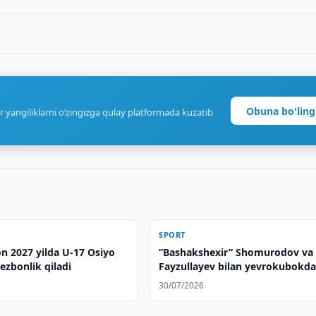
Obuna bo'ling
r yangiliklarni o‘zingizga qulay platformada kuzatib
SPORT
n 2027 yilda U-17 Osiyo
“Bashakshexir” Shomurodov va
zbonlik qiladi
Fayzullayev bilan yevrokubokd
chiqdi
30/07/2026