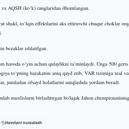
l) va AQSH (ko‘k) ranglaridan ilhomlangan.
t shakl, to‘lqin effektlarini aks ettiruvchi chuqur choklar orq
i.
n bezaklar ishlatilgan.
am havoda o‘yin uchun qulaylikni ta’minlaydi. Unga 500 gerts
ogiya to‘pning harakatini aniq qayd etib, VAR tizimiga real va
ar, jumladan ofsayd holatlarini aniqlashda yordam beradi.
nlab muxlislarni birlashtirgan bo'lajak Jahon chempionatinin
Havolani nusxalash