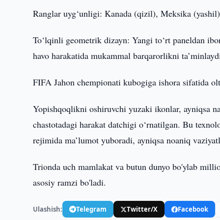
Ranglar uyg‘unligi: Kanada (qizil), Meksika (yashi
To‘lqinli geometrik dizayn: Yangi to‘rt paneldan ibora
havo harakatida mukammal barqarorlikni ta’minlayd
FIFA Jahon chempionati kubogiga ishora sifatida olti
Yopishqoqlikni oshiruvchi yuzaki ikonlar, ayniqsa n
chastotadagi harakat datchigi o‘rnatilgan. Bu texnol
rejimida ma’lumot yuboradi, ayniqsa noaniq vaziyatl
Trionda uch mamlakat va butun dunyo bo'ylab millio
asosiy ramzi bo'ladi.
Ulashish:
Telegram
Twitter/X
Facebook