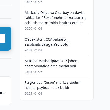
23:07 · 31/07
Markaziy Osiyo va Ozarbayjon davlat
rahbarlari “Boku” mehmonxonasining
ochilish marosimida ishtirok etdilar
00:00 · 01/08
O‘zbekiston ICCA xalqaro
assotsiatsiyasiga aʼzo bo‘ldi
20:38 · 01/08
Muxlisa Masharipova U17 jahon
chempionatida oltin medal oldi
23:45 · 31/07
Farg‘onada “Inson” markazi xodimi
hashar paytida halok bo‘ldi
an
20:25 · 01/08