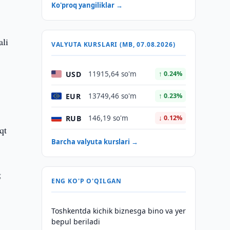
Ko'proq yangiliklar →
ali
VALYUTA KURSLARI (MB, 07.08.2026)
USD
11915,64 so'm
↑ 0.24%
EUR
13749,46 so'm
↑ 0.23%
RUB
146,19 so'm
↓ 0.12%
qt
Barcha valyuta kurslari →
g
ENG KO'P O'QILGAN
Toshkentda kichik biznesga bino va yer
bepul beriladi