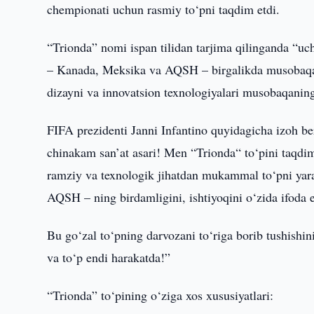
chempionati uchun rasmiy to‘pni taqdim etdi.
“Trionda” nomi ispan tilidan tarjima qilinganda “uc
– Kanada, Meksika va AQSH – birgalikda musobaqan
dizayni va innovatsion texnologiyalari musobaqaning
FIFA prezidenti Janni Infantino quyidagicha izoh 
chinakam san’at asari! Men “Trionda“ to‘pini taqdi
ramziy va texnologik jihatdan mukammal to‘pni ya
AQSH – ning birdamligini, ishtiyoqini o‘zida ifoda e
Bu go‘zal to‘pning darvozani to‘riga borib tushishi
va to‘p endi harakatda!”
“Trionda” to‘pining o‘ziga xos xususiyatlari: