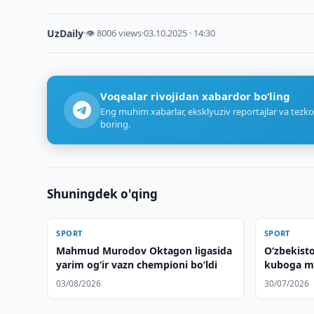
UzDaily
·
👁 8006 views
·
03.10.2025 · 14:30
Voqealar rivojidan xabardor bo‘ling
Eng muhim xabarlar, eksklyuziv reportajlar va tezko
boring.
Shuningdek o'qing
SPORT
SPORT
Mahmud Murodov Oktagon ligasida
O‘zbekisto
yarim og‘ir vazn chempioni bo‘ldi
kuboga me
03/08/2026
30/07/2026