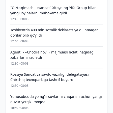
"O'zto'qimachiliksanoat" Xitoyning Yifa Group bilan
yangi loyihalarni muhokama qildi
12:45 · 08/08
Toshkentda 400 mln so‘mlik deklaratsiya qilinmagan
dorilar olib qo‘yildi
12:40 · 08/08
Agentlik «Chodra hovli» majmuasi holati haqidagi
xabarlarni rad etdi
12:30 · 08/08
Rossiya Sanoat va savdo vazirligi delegatsiyasi
Chirchiq texnoparkiga tashrif buyurdi
12:30 · 08/08
Yunusobodda yomg‘ir suvlarini chiqarish uchun yangi
quvur yotqizilmoqda
10:50 · 08/08