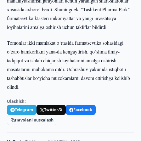
mahalliylashtirish jarayonlari uchun yaratilgan shart-sharoitlar
xususida axborot berdi. Shuningdek, "Tashkent Pharma Park"
farmatsevtika klasteri imkoniyatlar va yangi investitsiya
loyihalarini amalga oshirish uchun takliflar bildirdi.
Tomonlar ikki mamlakat o‘rtasida farmatsevtika sohasidagi
o‘zaro hamkorlikni yana-da kengaytirish, qo‘shma ilmiy-
tadqiqot va ishlab chiqarish loyihalarini amalga oshirish
masalalarini muhokama qildi. Uchrashuv yakunida istiqbolli
tashabbuslar bo‘yicha muzokaralarni davom ettirishga kelishib
olindi.
Ulashish:
Telegram
Twitter/X
Facebook
Havolani nusxalash