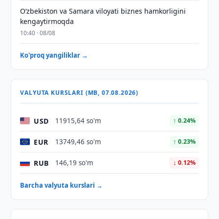
Oʻzbekiston va Samara viloyati biznes hamkorligini
kengaytirmoqda
10:40 · 08/08
Ko'proq yangiliklar →
VALYUTA KURSLARI (MB, 07.08.2026)
USD
11915,64 so'm
↑ 0.24%
EUR
13749,46 so'm
↑ 0.23%
RUB
146,19 so'm
↓ 0.12%
Barcha valyuta kurslari →