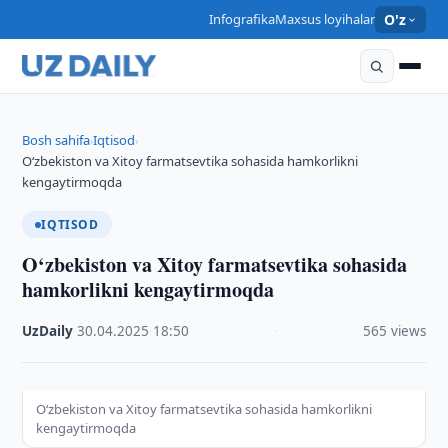
Infografika
Maxsus loyihalar
O'z
Bosh sahifa
Iqtisod
›
›
O‘zbekiston va Xitoy farmatsevtika sohasida hamkorlikni
kengaytirmoqda
IQTISOD
O‘zbekiston va Xitoy farmatsevtika sohasida
hamkorlikni kengaytirmoqda
UzDaily
·
30.04.2025
·
18:50
·
565 views
O‘zbekiston va Xitoy farmatsevtika sohasida hamkorlikni
kengaytirmoqda