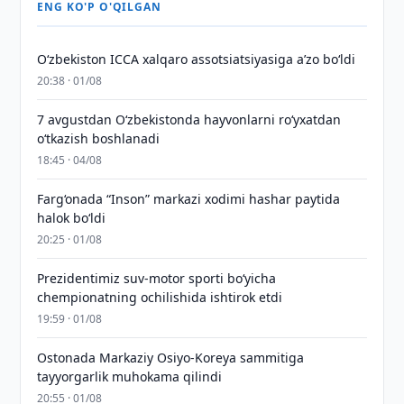
ENG KO'P O'QILGAN
O‘zbekiston ICCA xalqaro assotsiatsiyasiga aʼzo bo‘ldi
20:38 · 01/08
7 avgustdan O‘zbekistonda hayvonlarni ro‘yxatdan
o‘tkazish boshlanadi
18:45 · 04/08
Farg‘onada “Inson” markazi xodimi hashar paytida
halok bo‘ldi
20:25 · 01/08
Prezidentimiz suv-motor sporti bo‘yicha
chempionatning ochilishida ishtirok etdi
19:59 · 01/08
Ostonada Markaziy Osiyo-Koreya sammitiga
tayyorgarlik muhokama qilindi
20:55 · 01/08