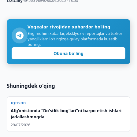
UzDaily
·
👁 565 views
·
30.04.2025 · 18:50
Voqealar rivojidan xabardor bo‘ling
Eng muhim xabarlar, eksklyuziv reportajlar va tezkor
yangiliklarni o‘zingizga qulay platformada kuzatib
boring.
Obuna bo'ling
Shuningdek o'qing
IQTISOD
Afg‘onistonda “Do‘stlik bog‘lari”ni barpo etish ishlari
jadallashmoqda
29/07/2026