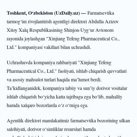
Toshkent, O‘zbekiston (UzDaily.uz) —
Farmatsevtika
tarmog‘ini rivojlantirish agentligi direktori Abdulla Azizov
Xitoy Xalq Respublikasining Shinjon-Uyg‘ur Avtonom
rayonida joylashgan "Xinjiang Tefeng Pharmaceutical Co.,
Ltd." kompaniyasi vakillari bilan uchrashdi.
Uchrashuvda kompaniya rahbariyati "Xinjiang Tefeng
Pharmaceutical Co., Ltd." faoliyati, ishlab chiqarish quvvatlari
va asosiy mahsulot turlari haqida maʼlumot berdi.
Taʼkidlanganidek, kompaniya tabiiy va sunʼiy dorivor vositalar
ishlab chiqarish bo‘yicha katta tajribaga ega bo‘lib, mahalliy
hamda xalqaro bozorlarda o‘z o‘rniga ega.
Agentlik direktori mamlakatimiz farmatsevtika bozorining ulkan
salohiyati, dorivor o‘simliklar resurslari hamda