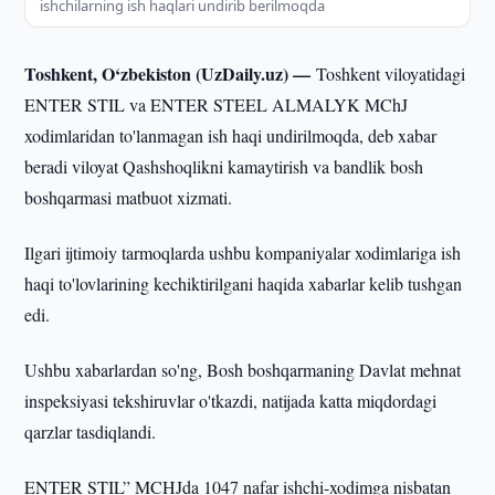
ishchilarning ish haqlari undirib berilmoqda
Toshkent, O‘zbekiston (UzDaily.uz) —
Toshkent viloyatidagi
ENTER STIL va ENTER STEEL ALMALYK MChJ
xodimlaridan to'lanmagan ish haqi undirilmoqda, deb xabar
beradi viloyat Qashshoqlikni kamaytirish va bandlik bosh
boshqarmasi matbuot xizmati.
Ilgari ijtimoiy tarmoqlarda ushbu kompaniyalar xodimlariga ish
haqi to'lovlarining kechiktirilgani haqida xabarlar kelib tushgan
edi.
Ushbu xabarlardan so'ng, Bosh boshqarmaning Davlat mehnat
inspeksiyasi tekshiruvlar o'tkazdi, natijada katta miqdordagi
qarzlar tasdiqlandi.
ENTER STIL” MCHJda 1047 nafar ishchi-xodimga nisbatan