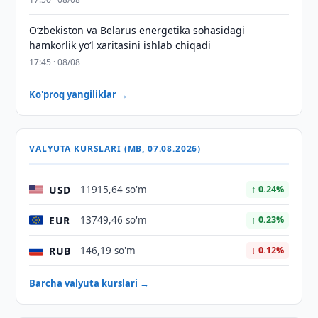
Oʻzbekiston va Belarus energetika sohasidagi
hamkorlik yoʻl xaritasini ishlab chiqadi
17:45 · 08/08
Ko'proq yangiliklar →
VALYUTA KURSLARI (MB, 07.08.2026)
USD
11915,64 so'm
↑ 0.24%
EUR
13749,46 so'm
↑ 0.23%
RUB
146,19 so'm
↓ 0.12%
Barcha valyuta kurslari →