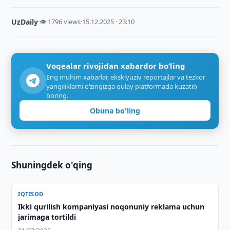
UzDaily
·
👁 1796 views
·
15.12.2025 · 23:10
Voqealar rivojidan xabardor bo‘ling
Eng muhim xabarlar, eksklyuziv reportajlar va tezkor
yangiliklarni o‘zingizga qulay platformada kuzatib
boring.
Obuna bo'ling
Shuningdek o'qing
IQTISOD
Ikki qurilish kompaniyasi noqonuniy reklama uchun
jarimaga tortildi