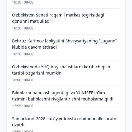
18:30 · 08/08
Oʻzbekiston Senati raqamli markaz toʻgʻrisidagi
qonunni maʼqulladi
18:20 · 08/08
Behruz Karimov faoliyatini Shveysariyaning “Lugano”
klubida davom ettiradi
18:10 · 08/08
O‘zbekistonda YHQ bo‘yicha ishlarni ko‘rib chiqish
tartibi o‘zgarishi mumkin
18:00 · 08/08
Bilimlarni baholash agentligi va YUNISEF taʼlim
tizimini baholashni rivojlantirishni muhokama qildi
17:55 · 08/08
Samarkand-2028 sunʼiy yo‘ldoshi orbitadan ilk suratni
uzatdi
17:50 · 08/08