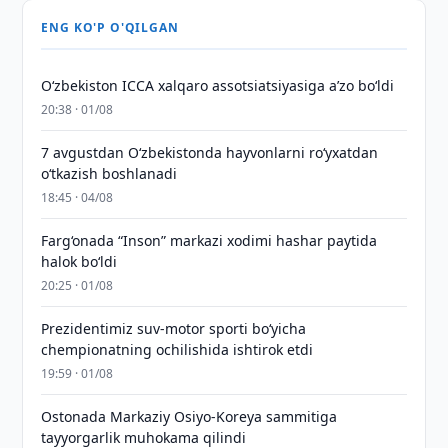
ENG KO'P O'QILGAN
O‘zbekiston ICCA xalqaro assotsiatsiyasiga aʼzo bo‘ldi
20:38 · 01/08
7 avgustdan O‘zbekistonda hayvonlarni ro‘yxatdan
o‘tkazish boshlanadi
18:45 · 04/08
Farg‘onada “Inson” markazi xodimi hashar paytida
halok bo‘ldi
20:25 · 01/08
Prezidentimiz suv-motor sporti bo‘yicha
chempionatning ochilishida ishtirok etdi
19:59 · 01/08
Ostonada Markaziy Osiyo-Koreya sammitiga
tayyorgarlik muhokama qilindi