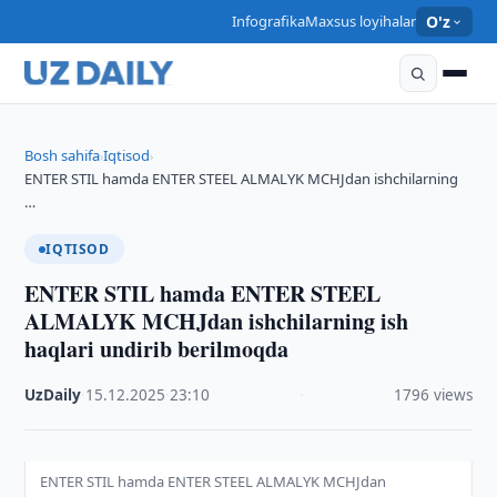
Infografika
Maxsus loyihalar
O'z
Bosh sahifa
Iqtisod
›
›
ENTER STIL hamda ENTER STEEL ALMALYK MCHJdan ishchilarning
…
IQTISOD
ENTER STIL hamda ENTER STEEL
ALMALYK MCHJdan ishchilarning ish
haqlari undirib berilmoqda
UzDaily
·
15.12.2025
·
23:10
·
1796 views
ENTER STIL hamda ENTER STEEL ALMALYK MCHJdan