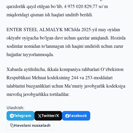
qarzdorlik qayd etilgan bo‘lib, 4 975 020 829,77 so`m
miqdoridagi qisman ish haqlari undirib berildi.
ENTER STEEL ALMALYK MChJda 2025-yil may oyidan
oktyabr oyigacha bo'lgan davr uchun qarzlar aniqlandi. Hozirda
xodimlar nomidan to'lanmagan ish haqini undirish uchun zarur
hujjatlar tayyorlanmoqda.
Xabarda aytilishicha, ikkala kompaniya rahbarlari Oʻzbekiston
Respublikasi Mehnat kodeksining 244 va 253-moddalari
talablarini buzganliklari uchun Maʼmuriy javobgarlik kodeksiga
muvofiq javobgarlikka tortiladilar.
Ulashish:
Telegram
Twitter/X
Facebook
Havolani nusxalash