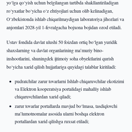
yo‘lga qo‘yish uchun belgilangan tartibda shakllantiriladigan
ro‘yxatlar bo‘yicha o‘z ehtiyojlari uchun olib kelinadigan,
O‘zbekistonda ishlab chiqarilmaydigan laboratoriya jihozlari va
anjomlari 2028-yil 1-fevralgacha bojxona bojidan ozod etiladi.
Ustav fondida davlat ulushi 50 foizdan ortiq bo‘lgan yuridik
shaxslarning va davlat organlarining ma’muriy bino-
inshootlarini, shuningdek ijtimoiy soha obyektlarini qurish
bo‘yicha xarid qilish hujjatlariga quyidagi talablar kiritiladi:
pudratchilar zarur tovarlarni Ishlab chiqaruvchilar ekotizimi
va Elektron kooperatsiya portalidagi mahalliy ishlab
chiqaruvchilardan xarid qiladi;
zarur tovarlar portallarda mavjud bo‘lmasa, tasdiqlovchi
ma’lumotnomalar asosida ularni boshqa elektron
portallardan xarid qilishga ruxsat etiladi;