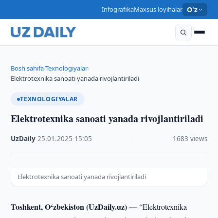
Infografika
Maxsus loyihalar
O'z
Bosh sahifa
Texnologiyalar
›
›
Elektrotexnika sanoati yanada rivojlantiriladi
TEXNOLOGIYALAR
Elektrotexnika sanoati yanada rivojlantiriladi
UzDaily
·
25.01.2025
·
15:05
·
1683 views
Elektrotexnika sanoati yanada rivojlantiriladi
Toshkent, O‘zbekiston (UzDaily.uz) —
“Elektrotexnika