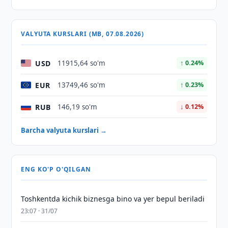
VALYUTA KURSLARI (MB, 07.08.2026)
USD
11915,64 so'm
↑ 0.24%
EUR
13749,46 so'm
↑ 0.23%
RUB
146,19 so'm
↓ 0.12%
Barcha valyuta kurslari →
ENG KO'P O'QILGAN
Toshkentda kichik biznesga bino va yer bepul beriladi
23:07 · 31/07