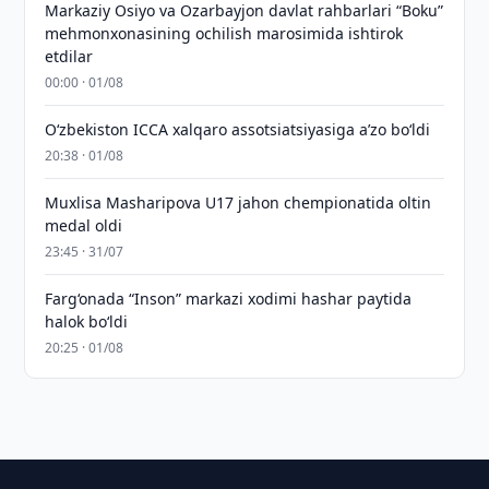
Markaziy Osiyo va Ozarbayjon davlat rahbarlari “Boku”
mehmonxonasining ochilish marosimida ishtirok
etdilar
00:00 · 01/08
O‘zbekiston ICCA xalqaro assotsiatsiyasiga aʼzo bo‘ldi
20:38 · 01/08
Muxlisa Masharipova U17 jahon chempionatida oltin
medal oldi
23:45 · 31/07
Farg‘onada “Inson” markazi xodimi hashar paytida
halok bo‘ldi
20:25 · 01/08