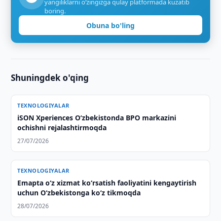
yangiliklarni o‘zingizga qulay platformada kuzatib
boring.
Obuna bo'ling
Shuningdek o'qing
TEXNOLOGIYALAR
iSON Xperiences Oʻzbekistonda BPO markazini
ochishni rejalashtirmoqda
27/07/2026
TEXNOLOGIYALAR
Emapta oʻz xizmat koʻrsatish faoliyatini kengaytirish
uchun Oʻzbekistonga koʻz tikmoqda
28/07/2026