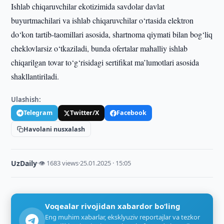
Ishlab chiqaruvchilar ekotizimida savdolar davlat
buyurtmachilari va ishlab chiqaruvchilar o‘rtasida elektron
do‘kon tartib-taomillari asosida, shartnoma qiymati bilan bog‘liq
cheklovlarsiz o‘tkaziladi, bunda ofertalar mahalliy ishlab
chiqarilgan tovar to‘g‘risidagi sertifikat ma’lumotlari asosida
shakllantiriladi.
Ulashish:
Telegram
Twitter/X
Facebook
Havolani nusxalash
UzDaily
·
👁 1683 views
·
25.01.2025 · 15:05
Voqealar rivojidan xabardor bo‘ling
Eng muhim xabarlar, eksklyuziv reportajlar va tezkor