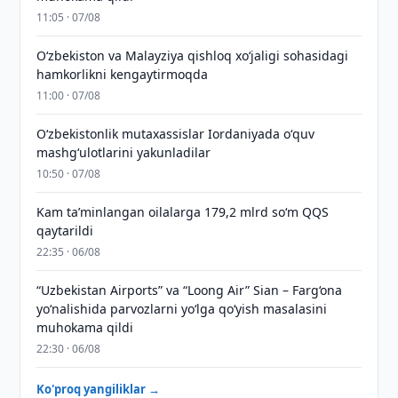
11:05 · 07/08
Oʻzbekiston va Malayziya qishloq xoʻjaligi sohasidagi
hamkorlikni kengaytirmoqda
11:00 · 07/08
Oʻzbekistonlik mutaxassislar Iordaniyada oʻquv
mashgʻulotlarini yakunladilar
10:50 · 07/08
Kam taʼminlangan oilalarga 179,2 mlrd so‘m QQS
qaytarildi
22:35 · 06/08
“Uzbekistan Airports” va “Loong Air” Sian – Farg‘ona
yo‘nalishida parvozlarni yo‘lga qo‘yish masalasini
muhokama qildi
22:30 · 06/08
Ko'proq yangiliklar →