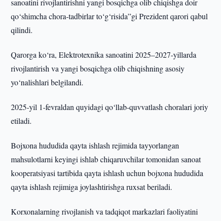
sanoatini rivojlantirishni yangi bosqichga olib chiqishga doir
qo‘shimcha chora-tadbirlar to‘g‘risida”gi Prezident qarori qabul
qilindi.
Qarorga ko‘ra, Elektrotexnika sanoatini 2025–2027-yillarda
rivojlantirish va yangi bosqichga olib chiqishning asosiy
yo‘nalishlari belgilandi.
2025-yil 1-fevraldan quyidagi qo‘llab-quvvatlash choralari joriy
etiladi.
Bojxona hududida qayta ishlash rejimida tayyorlangan
mahsulotlarni keyingi ishlab chiqaruvchilar tomonidan sanoat
kooperatsiyasi tartibida qayta ishlash uchun bojxona hududida
qayta ishlash rejimiga joylashtirishga ruxsat beriladi.
Korxonalarning rivojlanish va tadqiqot markazlari faoliyatini