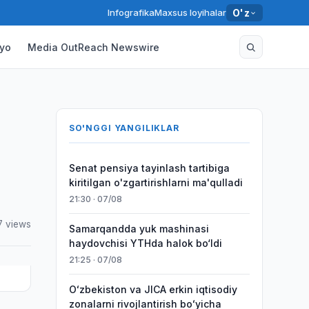
Infografika
Maxsus loyihalar
O'z
yo
Media OutReach Newswire
SO'NGGI YANGILIKLAR
Senat pensiya tayinlash tartibiga
kiritilgan o'zgartirishlarni ma'qulladi
21:30 · 07/08
7 views
Samarqandda yuk mashinasi
haydovchisi YTHda halok bo‘ldi
21:25 · 07/08
Oʻzbekiston va JICA erkin iqtisodiy
zonalarni rivojlantirish boʻyicha