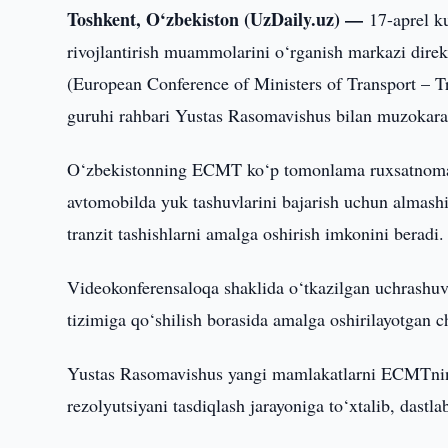
Toshkent, O‘zbekiston (UzDaily.uz) —
17-aprel k
rivojlantirish muammolarini o‘rganish markazi dir
(European Conference of Ministers of Transport – Tr
guruhi rahbari Yustas Rasomavishus bilan muzokara
O‘zbekistonning ECMT ko‘p tomonlama ruxsatnomalar 
avtomobilda yuk tashuvlarini bajarish uchun almas
tranzit tashishlarni amalga oshirish imkonini beradi.
Videokonferensaloqa shaklida o‘tkazilgan uchras
tizimiga qo‘shilish borasida amalga oshirilayotgan ch
Yustas Rasomavishus yangi mamlakatlarni ECMTning
rezolyutsiyani tasdiqlash jarayoniga to‘xtalib, dastl