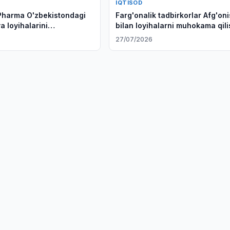
IQTISOD
Pharma O'zbekistondagi
Farg'onalik tadbirkorlar Afg'on
ya loyihalarini
bilan loyihalarni muhokama qili
qda
6
27/07/2026