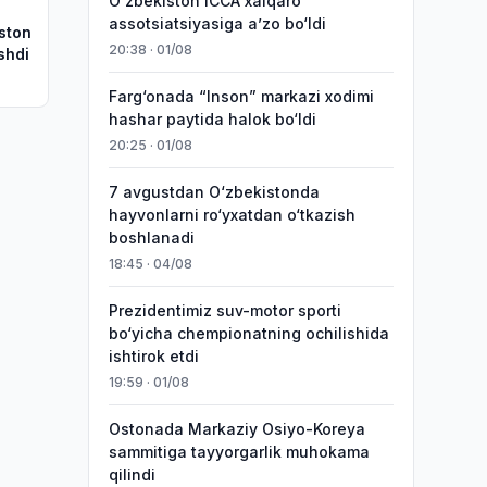
O‘zbekiston ICCA xalqaro
assotsiatsiyasiga aʼzo bo‘ldi
iston
20:38 · 01/08
shdi
Farg‘onada “Inson” markazi xodimi
hashar paytida halok bo‘ldi
20:25 · 01/08
7 avgustdan O‘zbekistonda
hayvonlarni ro‘yxatdan o‘tkazish
boshlanadi
18:45 · 04/08
Prezidentimiz suv-motor sporti
bo‘yicha chempionatning ochilishida
ishtirok etdi
19:59 · 01/08
Ostonada Markaziy Osiyo-Koreya
sammitiga tayyorgarlik muhokama
qilindi