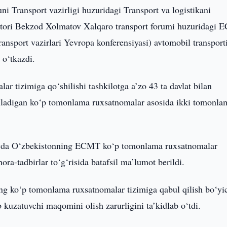
uni Transport vazirligi huzuridagi Transport va logistikani
ektori Bekzod Xolmatov Xalqaro transport forumi huzuridagi
ansport vazirlari Yevropa konferensiyasi) avtomobil transport
 o‘tkazdi.
tizimiga qo‘shilishi tashkilotga a’zo 43 ta davlat bilan
hiladigan ko‘p tomonlama ruxsatnomalar asosida ikki tomonla
huvda O‘zbekistonning ECMT ko‘p tomonlama ruxsatnomalar
ora-tadbirlar to‘g‘risida batafsil ma’lumot berildi.
 ko‘p tomonlama ruxsatnomalar tizimiga qabul qilish bo‘yi
ab kuzatuvchi maqomini olish zarurligini ta’kidlab o‘tdi.