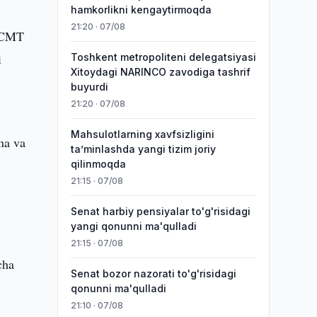
hamkorlikni kengaytirmoqda
21:20 · 07/08
 ECMT
i
Toshkent metropoliteni delegatsiyasi
Xitoydagi NARINCO zavodiga tashrif
buyurdi
21:20 · 07/08
Mahsulotlarning xavfsizligini
ma va
taʼminlashda yangi tizim joriy
qilinmoqda
21:15 · 07/08
Senat harbiy pensiyalar to'g'risidagi
yangi qonunni ma'qulladi
21:15 · 07/08
cha
Senat bozor nazorati to'g'risidagi
qonunni ma'qulladi
21:10 · 07/08