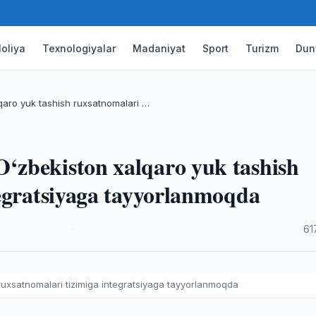
oliya
Texnologiyalar
Madaniyat
Sport
Turizm
Dun
qaro yuk tashish ruxsatnomalari …
zbekiston xalqaro yuk tashish
tegratsiyaga tayyorlanmoqda
·
61
ruxsatnomalari tizimiga integratsiyaga tayyorlanmoqda