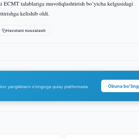
i ECMT talablariga muvofiqlashtirish bo‘yicha kelgusidagi
tirishga kelishib oldi.
Havolani nusxalash
Obuna bo'ling
kor yangiliklarni o‘zingizga qulay platformada