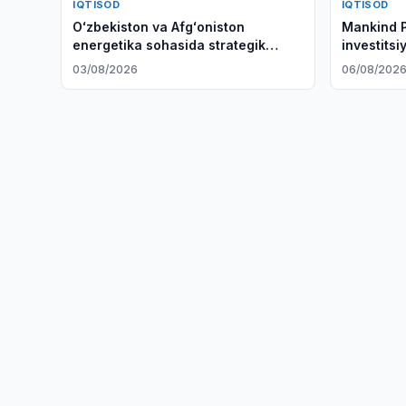
IQTISOD
IQTISOD
Oʻzbekiston va Afgʻoniston
Mankind 
energetika sohasida strategik
investitsi
hamkorlikni kengaytirishga kelishib
o'rganmo
03/08/2026
06/08/202
oldilar