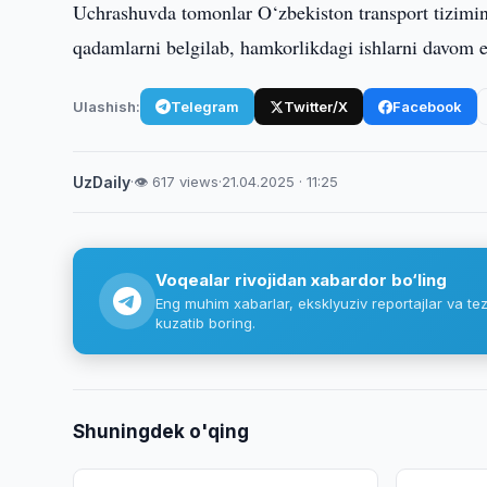
Uchrashuvda tomonlar O‘zbekiston transport tizimin
qadamlarni belgilab, hamkorlikdagi ishlarni davom et
Ulashish:
Telegram
Twitter/X
Facebook
UzDaily
·
👁 617 views
·
21.04.2025 · 11:25
Voqealar rivojidan xabardor bo‘ling
Eng muhim xabarlar, eksklyuziv reportajlar va tez
kuzatib boring.
Shuningdek o'qing