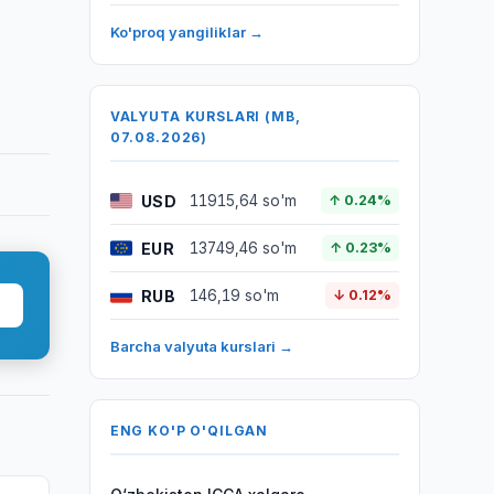
Ko'proq yangiliklar →
VALYUTA KURSLARI (MB,
07.08.2026)
USD
11915,64 so'm
↑ 0.24%
EUR
13749,46 so'm
↑ 0.23%
RUB
146,19 so'm
↓ 0.12%
Barcha valyuta kurslari →
ENG KO'P O'QILGAN