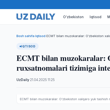
O‘zbekiston
Iqtisod
M
Bosh sahifa
Iqtisod
ECMT bilan muzokaralar: O‘zbekiston xal
›
›
IQTISOD
ECMT bilan muzokaralar: O‘
ruxsatnomalari tizimiga in
UzDaily
·
21.04.2025
·
11:25
ECMT bilan muzokaralar: O‘zbekiston xalqaro yuk tashish 