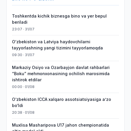
Toshkentda kichik biznesga bino va yer bepul
beriladi
23:07 · 31/07
Oʻzbekiston va Latviya haydovchilarni
tayyorlashning yangi tizimini tayyorlamoqda
09:30 · 31/07
Markaziy Osiyo va Ozarbayjon davlat rahbarlari
“Boku” mehmonxonasining ochilish marosimida
ishtirok etdilar
00:00 · 01/08
O‘zbekiston ICCA xalqaro assotsiatsiyasiga aʼzo
bo‘ldi
20:38 · 01/08
Muxlisa Masharipova U17 jahon chempionatida