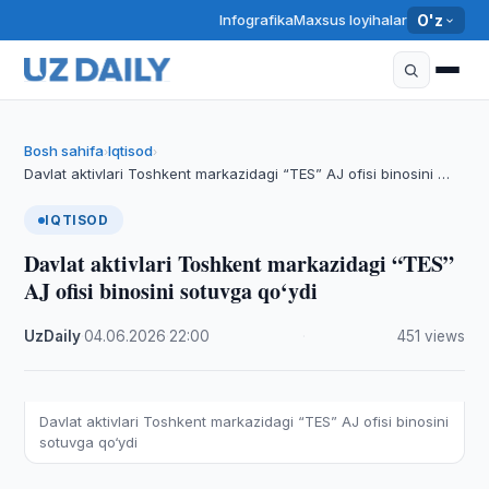
Infografika
Maxsus loyihalar
O'z
Bosh sahifa
Iqtisod
›
›
Davlat aktivlari Toshkent markazidagi “TES” AJ ofisi binosini …
IQTISOD
Davlat aktivlari Toshkent markazidagi “TES”
AJ ofisi binosini sotuvga qo‘ydi
UzDaily
·
04.06.2026
·
22:00
·
451 views
Davlat aktivlari Toshkent markazidagi “TES” AJ ofisi binosini
sotuvga qo‘ydi