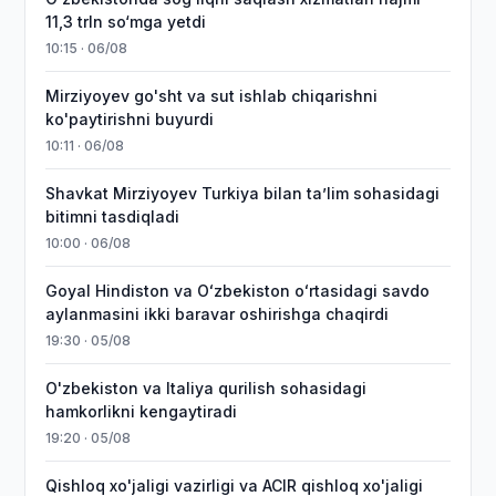
11,3 trln so‘mga yetdi
10:15 · 06/08
Mirziyoyev go'sht va sut ishlab chiqarishni
ko'paytirishni buyurdi
10:11 · 06/08
Shavkat Mirziyoyev Turkiya bilan taʼlim sohasidagi
bitimni tasdiqladi
10:00 · 06/08
Goyal Hindiston va Oʻzbekiston oʻrtasidagi savdo
aylanmasini ikki baravar oshirishga chaqirdi
19:30 · 05/08
O'zbekiston va Italiya qurilish sohasidagi
hamkorlikni kengaytiradi
19:20 · 05/08
Qishloq xo'jaligi vazirligi va ACIR qishloq xo'jaligi