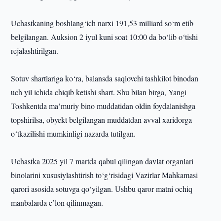
Uchastkaning boshlang‘ich narxi 191,53 milliard so‘m etib
belgilangan. Auksion 2 iyul kuni soat 10:00 da bo‘lib o‘tishi
rejalashtirilgan.
Sotuv shartlariga ko‘ra, balansda saqlovchi tashkilot binodan
uch yil ichida chiqib ketishi shart. Shu bilan birga, Yangi
Toshkentda maʼmuriy bino muddatidan oldin foydalanishga
topshirilsa, obyekt belgilangan muddatdan avval xaridorga
o‘tkazilishi mumkinligi nazarda tutilgan.
Uchastka 2025 yil 7 martda qabul qilingan davlat organlari
binolarini xususiylashtirish to‘g‘risidagi Vazirlar Mahkamasi
qarori asosida sotuvga qo‘yilgan. Ushbu qaror matni ochiq
manbalarda eʼlon qilinmagan.