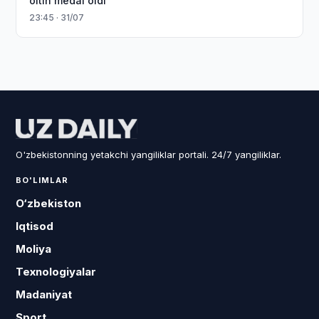
oltin medal oldi
23:45 · 31/07
O'zbekistonning yetakchi yangiliklar portali. 24/7 yangiliklar.
BO'LIMLAR
O‘zbekiston
Iqtisod
Moliya
Texnologiyalar
Madaniyat
Sport