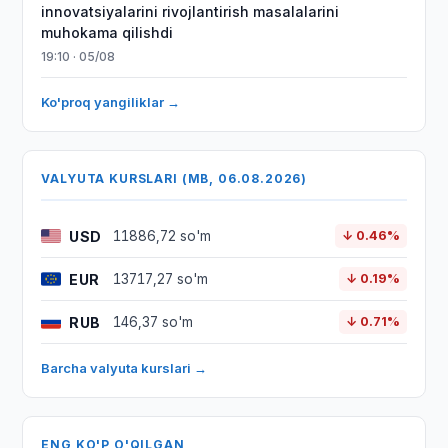
innovatsiyalarini rivojlantirish masalalarini
muhokama qilishdi
19:10 · 05/08
Ko'proq yangiliklar →
VALYUTA KURSLARI (MB, 06.08.2026)
USD
11886,72 so'm
↓ 0.46%
EUR
13717,27 so'm
↓ 0.19%
RUB
146,37 so'm
↓ 0.71%
Barcha valyuta kurslari →
ENG KO'P O'QILGAN