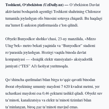
Toshkent, O‘zbekiston (UzDaily.uz) —
O‘zbekiston Davlat
aktivlarini boshqarish agentligi Toshkent shahrining Chilonzor
tumanida joylashgan ofis binosini sotuvga chiqardi. Bu haqdagi
maʼlumot E-auksion platformasida eʼlon qilindi.
Obyekt Bunyodkor shohko‘chasi, 23-uy manzilida, «Mirzo
Ulug‘bek» metro bekati yaqinida va “Bunyodkor” stadioni
ro‘parasida joylashgan. Hozirgi vaqtda binoda davlat
kompaniyasi — «Issiqlik elektr stansiyalari» aksiyadorlik
jamiyati (“TES” AJ) faoliyat yuritmoqda.
Qo‘shimcha qurilmalari bilan birga to‘qqiz qavatli binodan
iborat obyektning umumiy maydoni 7 620 kvadrat metrni, yer
uchastkasi maydoni esa 0,46 gektarni tashkil qiladi. Obyekt suv
taʼminoti, kanalizatsiya va elektr taʼminoti tizimlari bilan
taʼminlangan, biroq gaz taʼminoti mavjud emas.