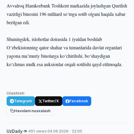
Avvalroq Hamkorbank Toshkent markazida joylashgan Qurilish
vazirligi binosini 196 milliard so‘mga sotib olgani haqida xabar
berilgan edi.
Shuningdek, islohotlar doirasida 1 iyuldan boshlab
O‘zbekistonning qator shahar va tumanlarida davlat organlari
yagona maʼmuriy binolarga ko‘chirilishi, bo‘shaydigan
ko‘chmas mulk esa auksionlar orqali sotilishi qayd etilmoqda.
Ulashish:
Telegram
Twitter/X
Facebook
Havolani nusxalash
UzDaily
·
👁 451 views
·
04.06.2026 · 22:00