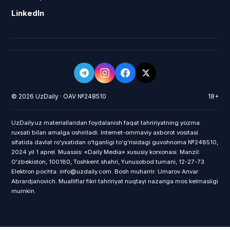
LinkedIn
© 2026 UzDaily · OAV №248510
18+
UzDaily.uz materiallaridan foydalanish faqat tahririyatning yozma
ruxsati bilan amalga oshiriladi. Internet-ommaviy axborot vositasi
sifatida davlat roʻyxatidan oʻtganligi toʻgʻrisidagi guvohnoma №248510,
2024 yil 1 aprel. Muassis: «Daily Media» xususiy korxonasi. Manzil:
Oʻzbekiston, 100180, Toshkent shahri, Yunusobod tumani, 12-27-73.
Elektron pochta: info@uzdaily.com. Bosh muharrir: Umarov Anvar
Abrardjanovich. Mualliflar fikri tahririyat nuqtayi nazariga mos kelmasligi
mumkin.