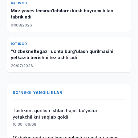
IQTISOD
Mirziyoyev temiryo‘lchilarni kasb bayrami bilan
tabrikladi
01/08/2026
IQTISOD
"O'zbekneftegaz" uchta burg'ulash qurilmasini
yetkazib berishni tezlashtiradi
29/07/2026
SO'NGGI YANGILIKLAR
Toshkent qurilish ishlari hajmi bo‘yicha
yetakchilikni saqlab qoldi
10:30 · 06/08
O‘zbekistonda sog‘liqni saqlash xizmatlari hajmi