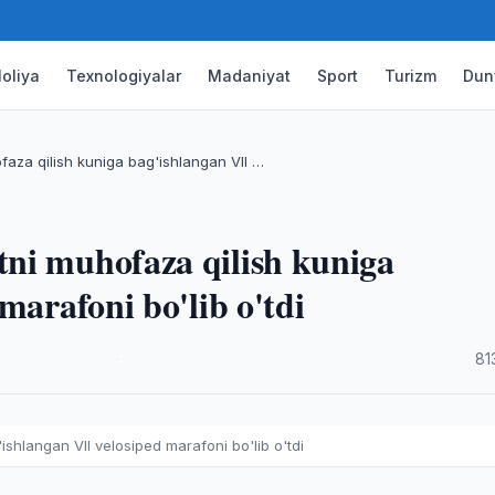
oliya
Texnologiyalar
Madaniyat
Sport
Turizm
Dun
aza qilish kuniga bag'ishlangan VII …
ni muhofaza qilish kuniga
marafoni bo'lib o'tdi
·
81
shlangan VII velosiped marafoni bo'lib o'tdi