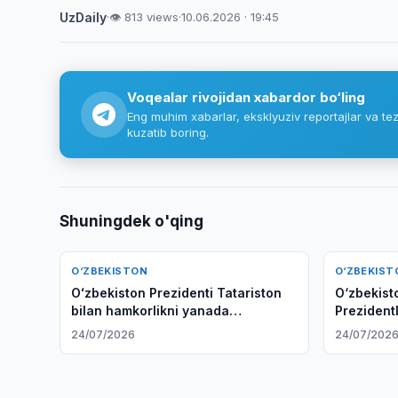
UzDaily
·
👁 813 views
·
10.06.2026 · 19:45
Voqealar rivojidan xabardor bo‘ling
Eng muhim xabarlar, eksklyuziv reportajlar va tez
kuzatib boring.
Shuningdek o'qing
O‘ZBEKISTON
O‘ZBEKIST
Oʻzbekiston Prezidenti Tatariston
O‘zbekist
bilan hamkorlikni yanada
Prezident
rivojlantirish muhimligini taʼkidladi
tartibida
24/07/2026
24/07/202
qildilar