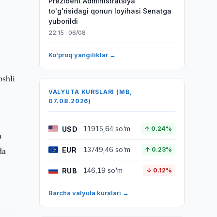
Prezident Administratsiya
to'g'risidagi qonun loyihasi Senatga
yuborildi
22:15 · 06/08
Ko'proq yangiliklar →
oshli
VALYUTA KURSLARI (MB,
07.08.2026)
USD
11915,64 so'm
↑ 0.24%
a
da
EUR
13749,46 so'm
↑ 0.23%
RUB
146,19 so'm
↓ 0.12%
Barcha valyuta kurslari →