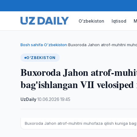
O‘zbekiston
Iqtisod
M
Bosh sahifa
O‘zbekiston
Buxoroda Jahon atrof-muhitni muhof
›
›
O‘ZBEKISTON
Buxoroda Jahon atrof-muhit
bag'ishlangan VII velosiped 
UzDaily
·
10.06.2026
·
19:45
Buxoroda Jahon atrof-muhitni muhofaza qilish kuniga bag'i