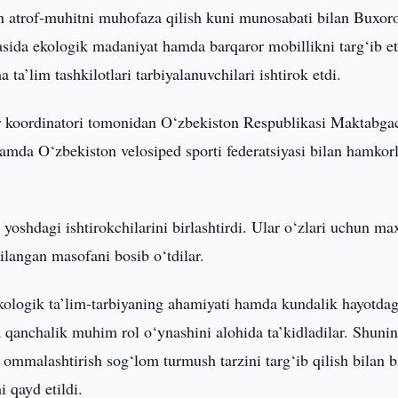
 atrof-muhitni muhofaza qilish kuni munosabati bilan Buxor
tasida ekologik madaniyat hamda barqaror mobillikni targ‘ib e
a’lim tashkilotlari tarbiyalanuvchilari ishtirok etdi.
 koordinatori tomonidan O‘zbekiston Respublikasi Maktabga
hamda O‘zbekiston velosiped sporti federatsiyasi bilan hamkor
yoshdagi ishtirokchilarini birlashtirdi. Ular o‘zlari uchun ma
ilangan masofani bosib o‘tdilar.
kologik ta’lim-tarbiyaning ahamiyati hamda kundalik hayotdag
a qanchalik muhim rol o‘ynashini alohida ta’kidladilar. Shuni
i ommalashtirish sog‘lom turmush tarzini targ‘ib qilish bilan b
i qayd etildi.