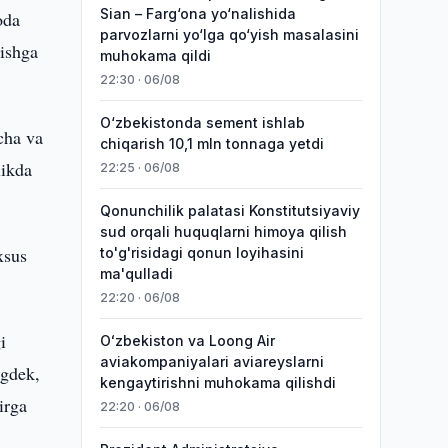
Sian – Farg‘ona yo‘nalishida
oda
parvozlarni yo‘lga qo‘yish masalasini
tishga
muhokama qildi
22:30 · 06/08
O‘zbekistonda sement ishlab
cha va
chiqarish 10,1 mln tonnaga yetdi
likda
22:25 · 06/08
Qonunchilik palatasi Konstitutsiyaviy
sud orqali huquqlarni himoya qilish
xsus
to'g'risidagi qonun loyihasini
ma'qulladi
22:20 · 06/08
i
Oʻzbekiston va Loong Air
aviakompaniyalari aviareyslarni
ngdek,
kengaytirishni muhokama qilishdi
irga
22:20 · 06/08