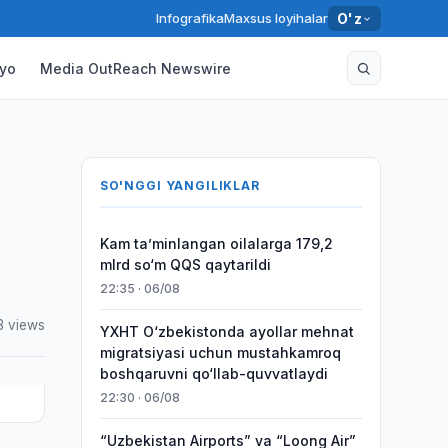
Infografika
Maxsus loyihalar
O'z
yo
Media OutReach Newswire
SO'NGGI YANGILIKLAR
Kam taʼminlangan oilalarga 179,2
mlrd so‘m QQS qaytarildi
22:35 · 06/08
3 views
YXHT O‘zbekistonda ayollar mehnat
migratsiyasi uchun mustahkamroq
boshqaruvni qo‘llab-quvvatlaydi
22:30 · 06/08
“Uzbekistan Airports” va “Loong Air”