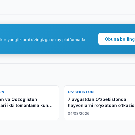
Obuna bo'ling
kor yangiliklarni o‘zingizga qulay platformada
ON
O‘ZBEKISTON
on va Qozog‘iston
7 avgustdan O‘zbekistonda
lari ikki tomonlama kun
hayvonlarni ro‘yxatdan o‘tkazi
gi masalalarni muhokama
boshlanadi
6
04/08/2026