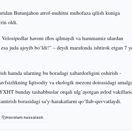
turidan Butunjahon atrof-muhitni muhofaza qilish kuniga
rin oldi.
Velosipedlar havoni iflos qilmaydi va hammamiz ulardan
 esa juda ajoyib bo‘ldi!” – deydi marafonda ishtirok etgan 7 y
irish hamda ularning bu boradagi xabardorligini oshirish -
vfsizlikning Iqtisodiy va ekologik mezoni doirasidagi amalg
 YXHT bunday tashabbuslar orqali ulg’ayotgan avlod vakillari
antirish borasidagi sa’y-harakatlarni qo‘llab-quvvatlaydi.
Havolani nusxalash