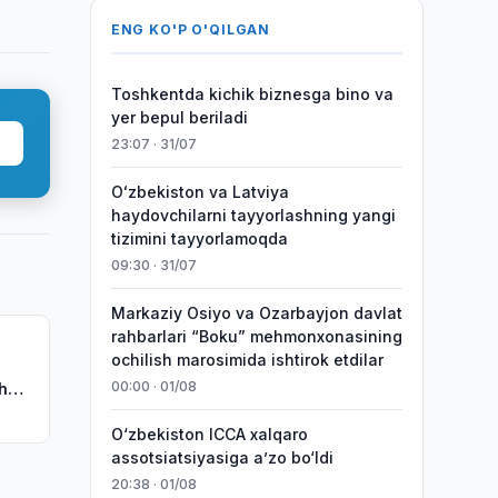
ENG KO'P O'QILGAN
Toshkentda kichik biznesga bino va
yer bepul beriladi
23:07 · 31/07
Oʻzbekiston va Latviya
haydovchilarni tayyorlashning yangi
tizimini tayyorlamoqda
09:30 · 31/07
Markaziy Osiyo va Ozarbayjon davlat
rahbarlari “Boku” mehmonxonasining
ochilish marosimida ishtirok etdilar
00:00 · 01/08
sh
O‘zbekiston ICCA xalqaro
assotsiatsiyasiga aʼzo bo‘ldi
20:38 · 01/08