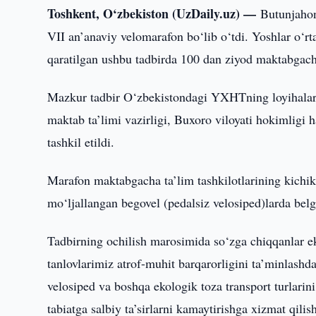
Toshkent, O‘zbekiston (UzDaily.uz) —
Butunjahon
VII an’anaviy velomarafon bo‘lib o‘tdi. Yoshlar o‘r
qaratilgan ushbu tadbirda 100 dan ziyod maktabgacha t
Mazkur tadbir O‘zbekistondagi YXHTning loyihalar
maktab ta’limi vazirligi, Buxoro viloyati hokimligi 
tashkil etildi.
Marafon maktabgacha ta’lim tashkilotlarining kichik 
mo‘ljallangan begovel (pedalsiz velosiped)larda belg
Tadbirning ochilish marosimida so‘zga chiqqanlar e
tanlovlarimiz atrof-muhit barqarorligini ta’minlashd
velosiped va boshqa ekologik toza transport turlarin
tabiatga salbiy ta’sirlarni kamaytirishga xizmat qilish