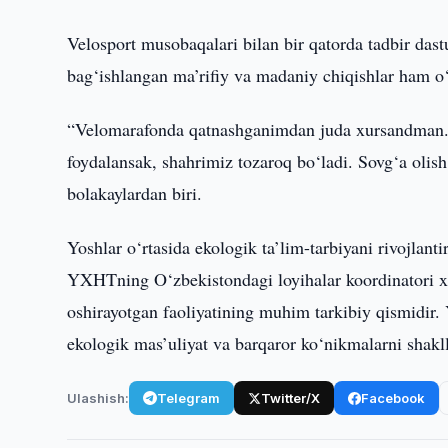
Velosport musobaqalari bilan bir qatorda tadbir das
bag‘ishlangan ma’rifiy va madaniy chiqishlar ham o‘
“Velomarafonda qatnashganimdan juda xursandman. 
foydalansak, shahrimiz tozaroq bo‘ladi. Sovg‘a olish
bolakaylardan biri.
Yoshlar o‘rtasida ekologik ta’lim-tarbiyani rivojlant
YXHTning O‘zbekistondagi loyihalar koordinatori xa
oshirayotgan faoliyatining muhim tarkibiy qismidir.
ekologik mas’uliyat va barqaror ko‘nikmalarni shakll
Ulashish:
Telegram
Twitter/X
Facebook