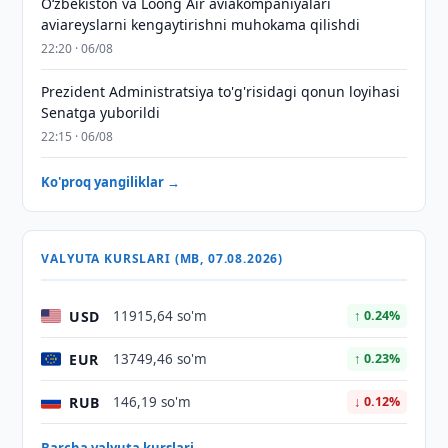
Oʻzbekiston va Loong Air aviakompaniyalari
aviareyslarni kengaytirishni muhokama qilishdi
22:20 · 06/08
Prezident Administratsiya to'g'risidagi qonun loyihasi
Senatga yuborildi
22:15 · 06/08
Ko'proq yangiliklar →
VALYUTA KURSLARI (MB, 07.08.2026)
USD
11915,64 so'm
↑ 0.24%
EUR
13749,46 so'm
↑ 0.23%
RUB
146,19 so'm
↓ 0.12%