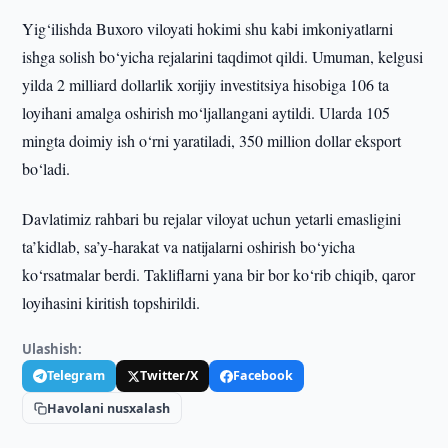
Yig‘ilishda Buxoro viloyati hokimi shu kabi imkoniyatlarni
ishga solish bo‘yicha rejalarini taqdimot qildi. Umuman, kelgusi
yilda 2 milliard dollarlik xorijiy investitsiya hisobiga 106 ta
loyihani amalga oshirish mo‘ljallangani aytildi. Ularda 105
mingta doimiy ish o‘rni yaratiladi, 350 million dollar eksport
bo‘ladi.
Davlatimiz rahbari bu rejalar viloyat uchun yetarli emasligini
ta’kidlab, sa’y-harakat va natijalarni oshirish bo‘yicha
ko‘rsatmalar berdi. Takliflarni yana bir bor ko‘rib chiqib, qaror
loyihasini kiritish topshirildi.
Ulashish:
Telegram
Twitter/X
Facebook
Havolani nusxalash