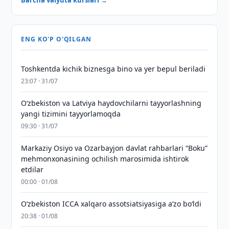
Barcha valyuta kurslari →
ENG KO'P O'QILGAN
Toshkentda kichik biznesga bino va yer bepul beriladi
23:07 · 31/07
Oʻzbekiston va Latviya haydovchilarni tayyorlashning
yangi tizimini tayyorlamoqda
09:30 · 31/07
Markaziy Osiyo va Ozarbayjon davlat rahbarlari “Boku”
mehmonxonasining ochilish marosimida ishtirok
etdilar
00:00 · 01/08
O‘zbekiston ICCA xalqaro assotsiatsiyasiga aʼzo bo‘ldi
20:38 · 01/08