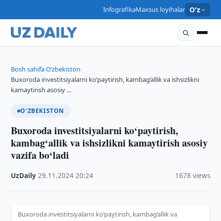
Infografika
Maxsus loyihalar
O'z
Bosh sahifa
O‘zbekiston
›
›
Buxoroda investitsiyalarni ko‘paytirish, kambag‘allik va ishsizlikni
kamaytirish asosiy …
O‘ZBEKISTON
Buxoroda investitsiyalarni ko‘paytirish,
kambag‘allik va ishsizlikni kamaytirish asosiy
vazifa bo‘ladi
UzDaily
·
29.11.2024
·
20:24
·
1678 views
Buxoroda investitsiyalarni ko‘paytirish, kambag‘allik va