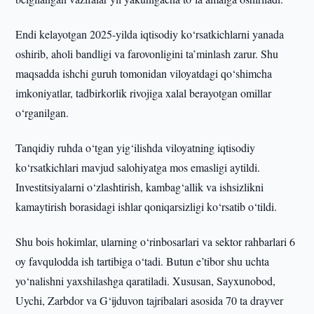
Endi kelayotgan 2025-yilda iqtisodiy ko‘rsatkichlarni yanada
oshirib, aholi bandligi va farovonligini ta’minlash zarur. Shu
maqsadda ishchi guruh tomonidan viloyatdagi qo‘shimcha
imkoniyatlar, tadbirkorlik rivojiga xalal berayotgan omillar
o‘rganilgan.
Tanqidiy ruhda o‘tgan yig‘ilishda viloyatning iqtisodiy
ko‘rsatkichlari mavjud salohiyatga mos emasligi aytildi.
Investitsiyalarni o‘zlashtirish, kambag‘allik va ishsizlikni
kamaytirish borasidagi ishlar qoniqarsizligi ko‘rsatib o‘tildi.
Shu bois hokimlar, ularning o‘rinbosarlari va sektor rahbarlari 6
oy favqulodda ish tartibiga o‘tadi. Butun e’tibor shu uchta
yo‘nalishni yaxshilashga qaratiladi. Xususan, Sayxunobod,
Uychi, Zarbdor va G‘ijduvon tajribalari asosida 70 ta drayver