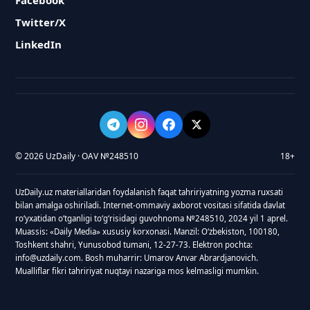
Facebook
Twitter/X
LinkedIn
© 2026 UzDaily · OAV №248510
18+
UzDaily.uz materiallaridan foydalanish faqat tahririyatning yozma ruxsati
bilan amalga oshiriladi. Internet-ommaviy axborot vositasi sifatida davlat
roʻyxatidan oʻtganligi toʻgʻrisidagi guvohnoma №248510, 2024 yil 1 aprel.
Muassis: «Daily Media» xususiy korxonasi. Manzil: Oʻzbekiston, 100180,
Toshkent shahri, Yunusobod tumani, 12-27-73. Elektron pochta:
info@uzdaily.com. Bosh muharrir: Umarov Anvar Abrardjanovich.
Mualliflar fikri tahririyat nuqtayi nazariga mos kelmasligi mumkin.