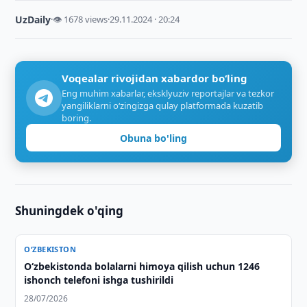
UzDaily
·
👁 1678 views
·
29.11.2024 · 20:24
Voqealar rivojidan xabardor bo‘ling
Eng muhim xabarlar, eksklyuziv reportajlar va tezkor
yangiliklarni o‘zingizga qulay platformada kuzatib
boring.
Obuna bo'ling
Shuningdek o'qing
O‘ZBEKISTON
O‘zbekistonda bolalarni himoya qilish uchun 1246
ishonch telefoni ishga tushirildi
28/07/2026