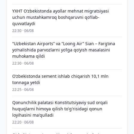
YXHT O‘zbekistonda ayollar mehnat migratsiyasi
uchun mustahkamroq boshqaruvni qo‘llab-
quvvatlaydi
22:30 · 06/08
“Uzbekistan Airports” va “Loong Air” Sian – Farg‘ona
yo‘nalishida parvozlarni yo‘lga qo‘yish masalasini
muhokama qildi
22:30 · 06/08
O‘zbekistonda sement ishlab chiqarish 10,1 mln
tonnaga yetdi
22:25 · 06/08
Qonunchilik palatasi Konstitutsiyaviy sud orqali
huquqlarni himoya qilish to'g'risidagi qonun
loyihasini ma'qulladi
22:20 · 06/08