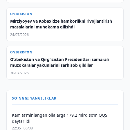
O‘ZBEKISTON
Mirziyoyev va Kobaxidze hamkorlikni rivojlantirish
masalalarini muhokama qilishdi
24/07/2026
O‘ZBEKISTON
Oʻzbekiston va Qirgʻiziston Prezidentlari samarali
muzokaralar yakunlarini sarhisob qildilar
30/07/2026
SO'NGGI YANGILIKLAR
Kam taʼminlangan oilalarga 179,2 mlrd so‘m QQS
qaytarildi
22:35 · 06/08