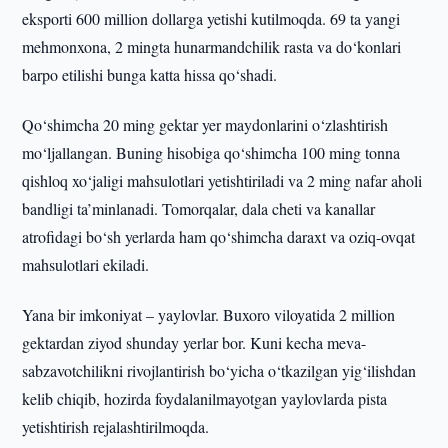
eksporti 600 million dollarga yetishi kutilmoqda. 69 ta yangi
mehmonxona, 2 mingta hunarmandchilik rasta va do‘konlari
barpo etilishi bunga katta hissa qo‘shadi.
Qo‘shimcha 20 ming gektar yer maydonlarini o‘zlashtirish
mo‘ljallangan. Buning hisobiga qo‘shimcha 100 ming tonna
qishloq xo‘jaligi mahsulotlari yetishtiriladi va 2 ming nafar aholi
bandligi ta’minlanadi. Tomorqalar, dala cheti va kanallar
atrofidagi bo‘sh yerlarda ham qo‘shimcha daraxt va oziq-ovqat
mahsulotlari ekiladi.
Yana bir imkoniyat – yaylovlar. Buxoro viloyatida 2 million
gektardan ziyod shunday yerlar bor. Kuni kecha meva-
sabzavotchilikni rivojlantirish bo‘yicha o‘tkazilgan yig‘ilishdan
kelib chiqib, hozirda foydalanilmayotgan yaylovlarda pista
yetishtirish rejalashtirilmoqda.