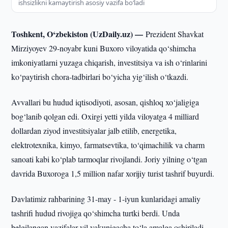
ishsizlikni kamaytirish asosiy vazifa bo‘ladi
Toshkent, O‘zbekiston (UzDaily.uz) —
Prezident Shavkat
Mirziyoyev 29-noyabr kuni Buxoro viloyatida qo‘shimcha
imkoniyatlarni yuzaga chiqarish, investitsiya va ish o‘rinlarini
ko‘paytirish chora-tadbirlari bo‘yicha yig‘ilish o‘tkazdi.
Avvallari bu hudud iqtisodiyoti, asosan, qishloq xo‘jaligiga
bog‘lanib qolgan edi. Oxirgi yetti yilda viloyatga 4 milliard
dollardan ziyod investitsiyalar jalb etilib, energetika,
elektrotexnika, kimyo, farmatsevtika, to‘qimachilik va charm
sanoati kabi ko‘plab tarmoqlar rivojlandi. Joriy yilning o‘tgan
davrida Buxoroga 1,5 million nafar xorijiy turist tashrif buyurdi.
Davlatimiz rahbarining 31-may - 1-iyun kunlaridagi amaliy
tashrifi hudud rivojiga qo‘shimcha turtki berdi. Unda
belgilangan vazifalar yil yakunigacha to‘la amalga oshiriladi.