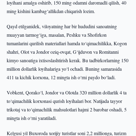
loyihani amalga oshirib, 150 ming odamni daromadli qilish, 40
ming kishini kambag‘allikdan chiqarish lozim.
Qayd etilganidek, viloyatning har bir hududini sanoatning
muayyan tarmog‘iga, masalan, Peshku va Shofirkon
tumanlarini qurilish materiallari hamda to‘qimachilikka, Kogon
shahri, Olot va Jondor oziq-ovqat, G‘ijduvon va Romitanni
kimyo sanoatiga ixtisoslashtirish kerak. Bu tadbirkorlarning 150
million dollarlik loyihalariga yo‘l ochadi. Buning samarasida
411 ta kichik korxona, 12 mingta ish o‘rni paydo bo‘ladi.
Vobkent, Qorako‘l, Jondor va Olotda 320 million dollarlik 4 ta
to‘qimachilik korxonasi qurish loyihalari bor. Natijada tayyor
trikotaj va to‘qimachilik mahsulotlari hajmi 2 barobar oshadi, 5
mingta ish o‘rni yaratiladi.
Kelgusi yil Buxoroda xorijiy turistlar soni 2,2 millionga, turizm