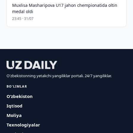
Muxlisa Masharipova U17 jahon chempionatida oltin
medal oldi
23:45 · 31/07
O'zbekistonning yetakchi yangiliklar portali. 24/7 yangiliklar.
BO'LIMLAR
O‘zbekiston
Iqtisod
Moliya
Texnologiyalar