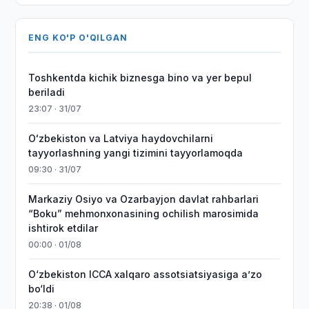
ENG KO'P O'QILGAN
Toshkentda kichik biznesga bino va yer bepul
beriladi
23:07 · 31/07
Oʻzbekiston va Latviya haydovchilarni
tayyorlashning yangi tizimini tayyorlamoqda
09:30 · 31/07
Markaziy Osiyo va Ozarbayjon davlat rahbarlari
“Boku” mehmonxonasining ochilish marosimida
ishtirok etdilar
00:00 · 01/08
O‘zbekiston ICCA xalqaro assotsiatsiyasiga aʼzo
bo‘ldi
20:38 · 01/08