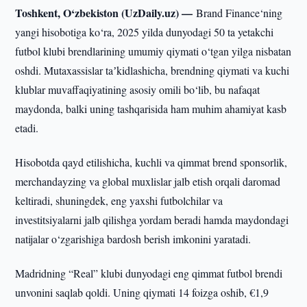
Toshkent, O‘zbekiston (UzDaily.uz) —
Brand Finance‘ning
yangi hisobotiga ko‘ra, 2025 yilda dunyodagi 50 ta yetakchi
futbol klubi brendlarining umumiy qiymati o‘tgan yilga nisbatan
oshdi. Mutaxassislar taʼkidlashicha, brendning qiymati va kuchi
klublar muvaffaqiyatining asosiy omili bo‘lib, bu nafaqat
maydonda, balki uning tashqarisida ham muhim ahamiyat kasb
etadi.
Hisobotda qayd etilishicha, kuchli va qimmat brend sponsorlik,
merchandayzing va global muxlislar jalb etish orqali daromad
keltiradi, shuningdek, eng yaxshi futbolchilar va
investitsiyalarni jalb qilishga yordam beradi hamda maydondagi
natijalar o‘zgarishiga bardosh berish imkonini yaratadi.
Madridning “Real” klubi dunyodagi eng qimmat futbol brendi
unvonini saqlab qoldi. Uning qiymati 14 foizga oshib, €1,9