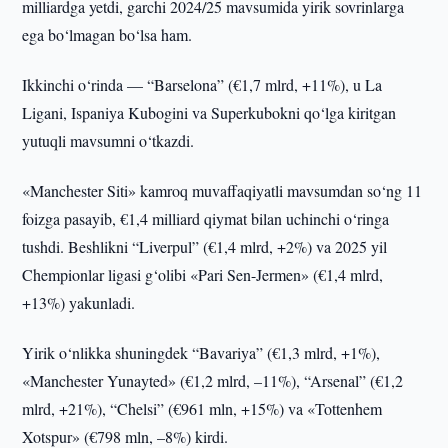
milliardga yetdi, garchi 2024/25 mavsumida yirik sovrinlarga
ega bo‘lmagan bo‘lsa ham.
Ikkinchi o‘rinda — “Barselona” (€1,7 mlrd, +11%), u La
Ligani, Ispaniya Kubogini va Superkubokni qo‘lga kiritgan
yutuqli mavsumni o‘tkazdi.
«Manchester Siti» kamroq muvaffaqiyatli mavsumdan so‘ng 11
foizga pasayib, €1,4 milliard qiymat bilan uchinchi o‘ringa
tushdi. Beshlikni “Liverpul” (€1,4 mlrd, +2%) va 2025 yil
Chempionlar ligasi g‘olibi «Pari Sen-Jermen» (€1,4 mlrd,
+13%) yakunladi.
Yirik o‘nlikka shuningdek “Bavariya” (€1,3 mlrd, +1%),
«Manchester Yunayted» (€1,2 mlrd, –11%), “Arsenal” (€1,2
mlrd, +21%), “Chelsi” (€961 mln, +15%) va «Tottenhem
Xotspur» (€798 mln, –8%) kirdi.