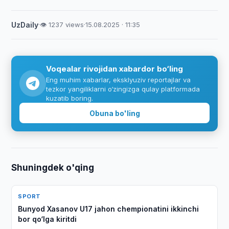
UzDaily
·
👁 1237 views
·
15.08.2025 · 11:35
Voqealar rivojidan xabardor bo‘ling
Eng muhim xabarlar, eksklyuziv reportajlar va
tezkor yangiliklarni o‘zingizga qulay platformada
kuzatib boring.
Obuna bo'ling
Shuningdek o'qing
SPORT
Bunyod Xasanov U17 jahon chempionatini ikkinchi
bor qo‘lga kiritdi