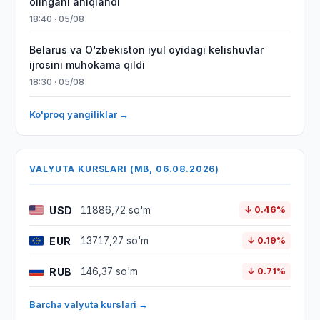
olingani aniqlandi
18:40 · 05/08
Belarus va O‘zbekiston iyul oyidagi kelishuvlar
ijrosini muhokama qildi
18:30 · 05/08
Ko'proq yangiliklar →
VALYUTA KURSLARI (MB, 06.08.2026)
USD
11886,72 so'm
↓ 0.46%
EUR
13717,27 so'm
↓ 0.19%
RUB
146,37 so'm
↓ 0.71%
Barcha valyuta kurslari →