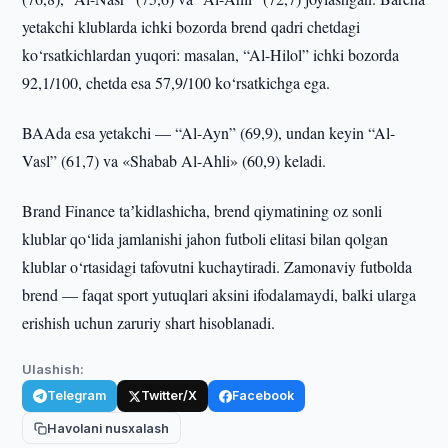
yetakchi klublarda ichki bozorda brend qadri chetdagi
ko‘rsatkichlardan yuqori: masalan, “Al-Hilol” ichki bozorda
92,1/100, chetda esa 57,9/100 ko‘rsatkichga ega.
BAAda esa yetakchi — “Al-Ayn” (69,9), undan keyin “Al-
Vasl” (61,7) va «Shabab Al-Ahli» (60,9) keladi.
Brand Finance taʼkidlashicha, brend qiymatining oz sonli
klublar qo‘lida jamlanishi jahon futboli elitasi bilan qolgan
klublar o‘rtasidagi tafovutni kuchaytiradi. Zamonaviy futbolda
brend — faqat sport yutuqlari aksini ifodalamaydi, balki ularga
erishish uchun zaruriy shart hisoblanadi.
Ulashish:
Telegram
Twitter/X
Facebook
Havolani nusxalash