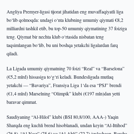
Angliya Premyer-ligasi tijorat jihatidan eng muvaffaqiyatli liga
bo‘lib qolmoqda: undagi o‘nta klubning umumiy qiymati €8,2
milliardni tashkil etib, bu top-50 umumiy qiymatining 37 foiziga
teng. Qiymat bir nechta klub o‘rtasida nisbatan teng
taqsimlangan bo‘lib, bu uni boshqa yetakchi ligalardan farq
qiladi.
La Ligada umumiy qiymatning 70 foizi “Real” va “Barselona”
(€5,2 mlrd) hissasiga to‘g‘ri keladi. Bundesligada mutlaq
yetakchi — “Bavariya”, Fransiya Liga 1‘da esa “PSJ” brendi
(€1,4 mlrd) Marselning “Olimpik” klubi (€197 mln)dan yetti
baravar qimmat.
Saudiyaning “Al-Hilol” klubi (BSI 80,8/100, AAA-) Yaqin
Sharqda eng kuchli brend hisoblanadi, undan keyin “Al-Ittihod”
(76,8), “Al-Nasr” (75,6) va “Al-Ahli” (72,7) joylashgan. Barcha