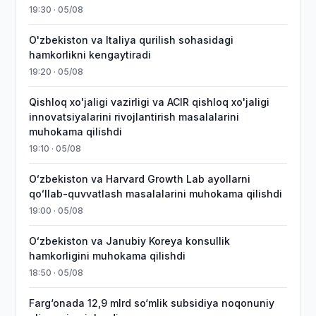
19:30 · 05/08
O'zbekiston va Italiya qurilish sohasidagi
hamkorlikni kengaytiradi
19:20 · 05/08
Qishloq xo'jaligi vazirligi va ACIR qishloq xo'jaligi
innovatsiyalarini rivojlantirish masalalarini
muhokama qilishdi
19:10 · 05/08
Oʻzbekiston va Harvard Growth Lab ayollarni
qoʻllab-quvvatlash masalalarini muhokama qilishdi
19:00 · 05/08
Oʻzbekiston va Janubiy Koreya konsullik
hamkorligini muhokama qilishdi
18:50 · 05/08
Farg‘onada 12,9 mlrd so‘mlik subsidiya noqonuniy