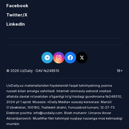
Facebook
Twitter/X
LinkedIn
© 2026 UzDaily · OAV №248510
18+
UzDaily.uz materiallaridan foydalanish faqat tahririyatning yozma
ruxsati bilan amalga oshiriladi. Internet-ommaviy axborot vositasi
sifatida davlat roʻyxatidan oʻtganligi toʻgʻrisidagi guvohnoma №248510,
2024 yil 1 aprel. Muassis: «Daily Media» xususiy korxonasi. Manzil:
Oʻzbekiston, 100180, Toshkent shahri, Yunusobod tumani, 12-27-73.
Elektron pochta: info@uzdaily.com. Bosh muharrir: Umarov Anvar
Abrardjanovich. Mualliflar fikri tahririyat nuqtayi nazariga mos kelmasligi
mumkin.