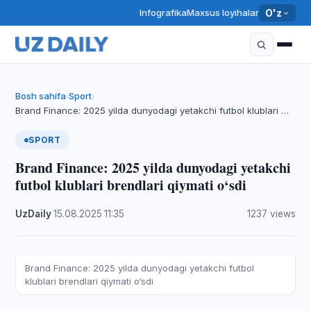
Infografika
Maxsus loyihalar
O'z
Bosh sahifa
Sport
›
›
Brand Finance: 2025 yilda dunyodagi yetakchi futbol klublari …
SPORT
Brand Finance: 2025 yilda dunyodagi yetakchi
futbol klublari brendlari qiymati o‘sdi
UzDaily
·
15.08.2025
·
11:35
·
1237 views
Brand Finance: 2025 yilda dunyodagi yetakchi futbol
klublari brendlari qiymati o‘sdi