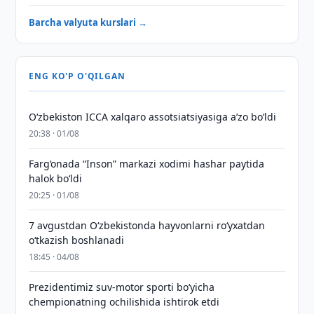
Barcha valyuta kurslari →
ENG KO'P O'QILGAN
O‘zbekiston ICCA xalqaro assotsiatsiyasiga aʼzo bo‘ldi
20:38 · 01/08
Farg‘onada “Inson” markazi xodimi hashar paytida
halok bo‘ldi
20:25 · 01/08
7 avgustdan O‘zbekistonda hayvonlarni ro‘yxatdan
o‘tkazish boshlanadi
18:45 · 04/08
Prezidentimiz suv-motor sporti bo‘yicha
chempionatning ochilishida ishtirok etdi