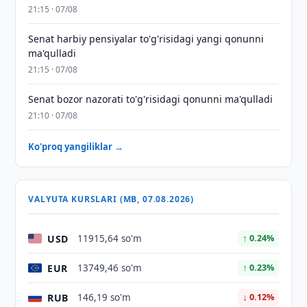
21:15 · 07/08
Senat harbiy pensiyalar to'g'risidagi yangi qonunni
ma'qulladi
21:15 · 07/08
Senat bozor nazorati to'g'risidagi qonunni ma'qulladi
21:10 · 07/08
Ko'proq yangiliklar →
VALYUTA KURSLARI (MB, 07.08.2026)
USD
11915,64 so'm
↑ 0.24%
EUR
13749,46 so'm
↑ 0.23%
RUB
146,19 so'm
↓ 0.12%