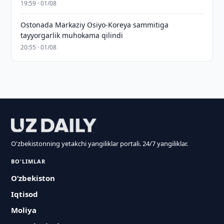
19:59 · 01/08
Ostonada Markaziy Osiyo-Koreya sammitiga
tayyorgarlik muhokama qilindi
20:55 · 01/08
O'zbekistonning yetakchi yangiliklar portali. 24/7 yangiliklar.
BO'LIMLAR
O‘zbekiston
Iqtisod
Moliya