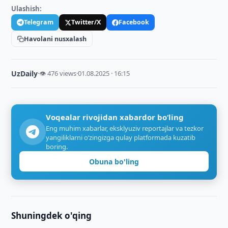
Ulashish:
Telegram
Twitter/X
Facebook
Havolani nusxalash
UzDaily
·
👁 476 views
·
01.08.2025 · 16:15
Voqealar rivojidan xabardor bo‘ling
Eng muhim xabarlar, eksklyuziv reportajlar va tezkor
yangiliklarni o‘zingizga qulay platformada kuzatib
boring.
Obuna bo'ling
Shuningdek o'qing