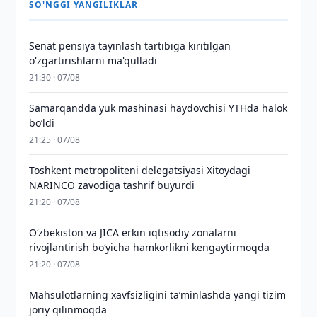
SO'NGGI YANGILIKLAR
Senat pensiya tayinlash tartibiga kiritilgan
o'zgartirishlarni ma'qulladi
21:30 · 07/08
Samarqandda yuk mashinasi haydovchisi YTHda halok
bo‘ldi
21:25 · 07/08
Toshkent metropoliteni delegatsiyasi Xitoydagi
NARINCO zavodiga tashrif buyurdi
21:20 · 07/08
Oʻzbekiston va JICA erkin iqtisodiy zonalarni
rivojlantirish boʻyicha hamkorlikni kengaytirmoqda
21:20 · 07/08
Mahsulotlarning xavfsizligini taʼminlashda yangi tizim
joriy qilinmoqda