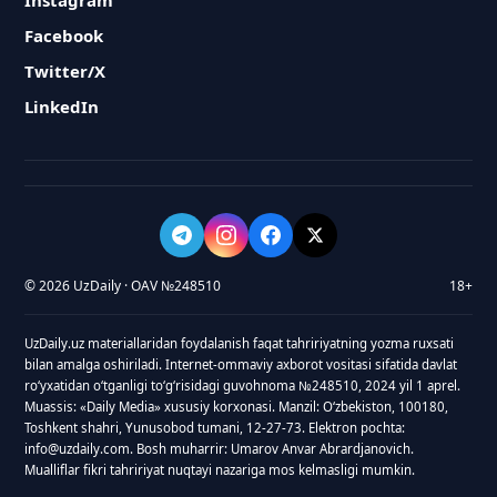
Instagram
Facebook
Twitter/X
LinkedIn
© 2026 UzDaily · OAV №248510
18+
UzDaily.uz materiallaridan foydalanish faqat tahririyatning yozma ruxsati
bilan amalga oshiriladi. Internet-ommaviy axborot vositasi sifatida davlat
roʻyxatidan oʻtganligi toʻgʻrisidagi guvohnoma №248510, 2024 yil 1 aprel.
Muassis: «Daily Media» xususiy korxonasi. Manzil: Oʻzbekiston, 100180,
Toshkent shahri, Yunusobod tumani, 12-27-73. Elektron pochta:
info@uzdaily.com. Bosh muharrir: Umarov Anvar Abrardjanovich.
Mualliflar fikri tahririyat nuqtayi nazariga mos kelmasligi mumkin.