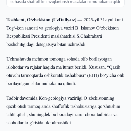
sohasida shaffoflikni rivojlantirish masalalarini muhokama qildi
Toshkent, O‘zbekiston (UzDaily.uz) —
2025-yil 31-iyul kuni
Tog‘-kon sanoati va geologiya vaziri B. Islamov O‘zbekiston
Respublikasi Prezidenti maslahatchisi S.Chakrabarti
boshchiligidagi delegatsiya bilan uchrashdi.
Uchrashuvda mehmon tomonga sohada olib borilayotgan
islohotlar va rejalar haqida ma’lumot berildi. Xususan, “Qazib
oluvchi tarmoqlarda oshkoralik tashabbusi” (EITI) bo‘yicha olib
borilayotgan ishlar muhokama qilindi.
Tadbir davomida Kon-geologiya vazirligi O‘zbekistonning
qazib olish tarmoqlarida shaffoflik tashabuslariga qo‘shilishini
tahlil qilish, shuningdek bu boradagi zarur chora-tadbirlar va
islohotlar to‘g‘risida fikr almashildi.