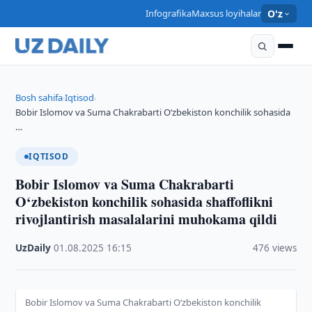
Infografika
Maxsus loyihalar
O'z
Bosh sahifa
Iqtisod
›
›
Bobir Islomov va Suma Chakrabarti O‘zbekiston konchilik sohasida
…
IQTISOD
Bobir Islomov va Suma Chakrabarti
O‘zbekiston konchilik sohasida shaffoflikni
rivojlantirish masalalarini muhokama qildi
UzDaily
·
01.08.2025
·
16:15
·
476 views
Bobir Islomov va Suma Chakrabarti O‘zbekiston konchilik