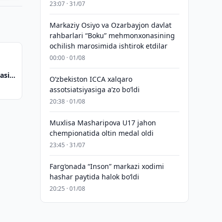
23:07 · 31/07
Markaziy Osiyo va Ozarbayjon davlat
rahbarlari “Boku” mehmonxonasining
ochilish marosimida ishtirok etdilar
00:00 · 01/08
asi
O‘zbekiston ICCA xalqaro
assotsiatsiyasiga aʼzo bo‘ldi
20:38 · 01/08
Muxlisa Masharipova U17 jahon
chempionatida oltin medal oldi
23:45 · 31/07
Farg‘onada “Inson” markazi xodimi
hashar paytida halok bo‘ldi
20:25 · 01/08