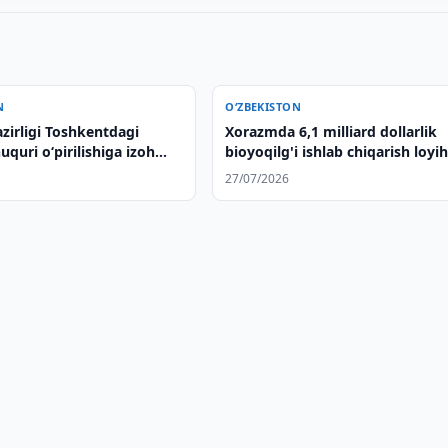
N
O‘ZBEKISTON
azirligi Toshkentdagi
Xorazmda 6,1 milliard dollarlik
uquri o‘pirilishiga izoh
bioyoqilg'i ishlab chiqarish loyih
amalga oshirilmoqda
27/07/2026