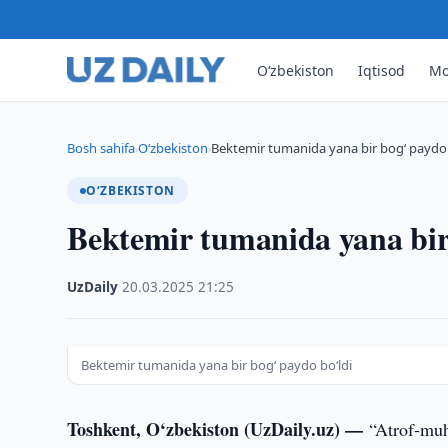
O‘zbekiston
Iqtisod
Mo
Bosh sahifa
O‘zbekiston
Bektemir tumanida yana bir bog‘ paydo 
›
›
O‘ZBEKISTON
Bektemir tumanida yana bir
UzDaily
·
20.03.2025
·
21:25
Bektemir tumanida yana bir bog‘ paydo bo‘ldi
Toshkent, O‘zbekiston (UzDaily.uz) —
“Atrof-muhi