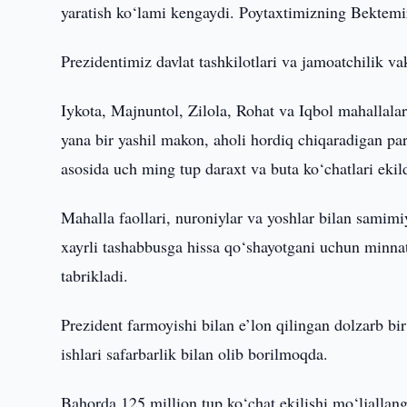
yaratish ko‘lami kengaydi. Poytaxtimizning Bektemir
Prezidentimiz davlat tashkilotlari va jamoatchilik vak
Iykota, Majnuntol, Zilola, Rohat va Iqbol mahallalari
yana bir yashil makon, aholi hordiq chiqaradigan p
asosida uch ming tup daraxt va buta ko‘chatlari ekildi
Mahalla faollari, nuroniylar va yoshlar bilan samimi
xayrli tashabbusga hissa qo‘shayotgani uchun minnat
tabrikladi.
Prezident farmoyishi bilan e’lon qilingan dolzarb bi
ishlari safarbarlik bilan olib borilmoqda.
Bahorda 125 million tup ko‘chat ekilishi mo‘ljallang