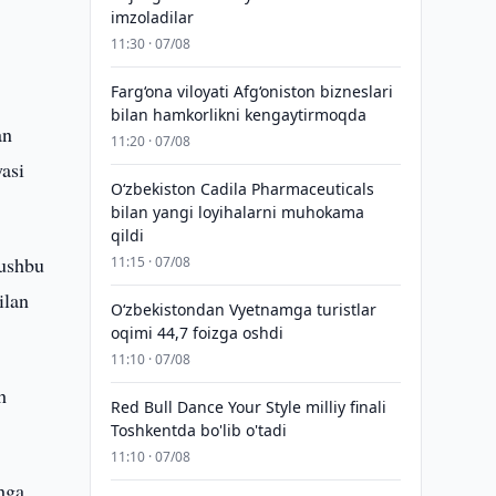
imzoladilar
11:30 · 07/08
Farg‘ona viloyati Afg‘oniston bizneslari
bilan hamkorlikni kengaytirmoqda
an
11:20 · 07/08
asi
Oʻzbekiston Cadila Pharmaceuticals
bilan yangi loyihalarni muhokama
qildi
 ushbu
11:15 · 07/08
ilan
O‘zbekistondan Vyetnamga turistlar
oqimi 44,7 foizga oshdi
11:10 · 07/08
h
Red Bull Dance Your Style milliy finali
Toshkentda bo'lib o'tadi
11:10 · 07/08
shga