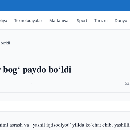
liya
Texnologiyalar
Madaniyat
Sport
Turizm
Dunyo
bo‘ldi
 bog‘ paydo bo‘ldi
·
63
tni asrash va “yashil iqtisodiyot” yilida ko‘chat ekib, yashill