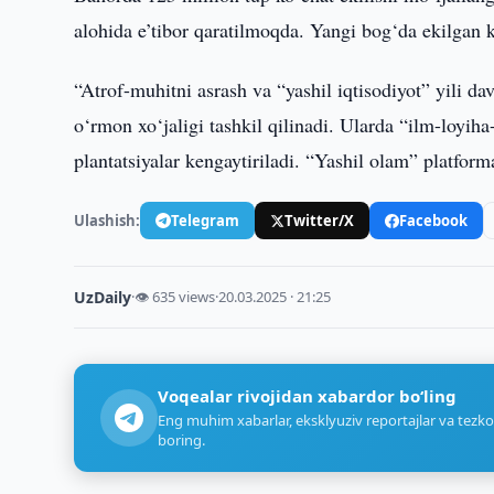
alohida e’tibor qaratilmoqda. Yangi bog‘da ekilgan 
“Atrof-muhitni asrash va “yashil iqtisodiyot” yili da
o‘rmon xo‘jaligi tashkil qilinadi. Ularda “ilm-loyiha
plantatsiyalar kengaytiriladi. “Yashil olam” platforma
Ulashish:
Telegram
Twitter/X
Facebook
UzDaily
·
👁 635 views
·
20.03.2025 · 21:25
Voqealar rivojidan xabardor bo‘ling
Eng muhim xabarlar, eksklyuziv reportajlar va tezko
boring.