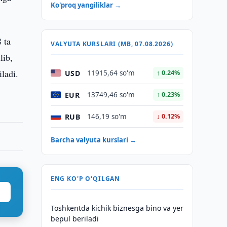
Ko'proq yangiliklar →
 ta
VALYUTA KURSLARI (MB, 07.08.2026)
lib,
iladi.
USD
11915,64 so'm
↑ 0.24%
EUR
13749,46 so'm
↑ 0.23%
RUB
146,19 so'm
↓ 0.12%
Barcha valyuta kurslari →
ENG KO'P O'QILGAN
Toshkentda kichik biznesga bino va yer
bepul beriladi