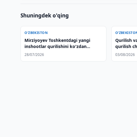
Shuningdek o'qing
O‘ZBEKISTON
O‘ZBEKISTO
Mirziyoyev Toshkentdagi yangi
Qurilish v
inshootlar qurilishini ko'zdan
qurilish ch
kechirdi
berdi
28/07/2026
03/08/2026