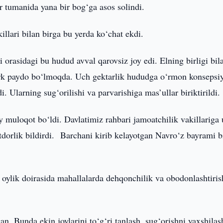
 tumanida yana bir bog‘ga asos solindi.
illari bilan birga bu yerda ko‘chat ekdi.
 orasidagi bu hudud avval qarovsiz joy edi. Elning birligi bil
ark paydo bo‘lmoqda. Uch gektarlik hududga o‘rmon konsepsiy
. Ularning sug‘orilishi va parvarishiga mas’ullar biriktirildi.
y muloqot bo‘ldi. Davlatimiz rahbari jamoatchilik vakillariga
dorlik bildirdi. Barchani kirib kelayotgan Navro‘z bayrami b
r oylik doirasida mahallalarda dehqonchilik va obodonlashtiris
an. Bunda ekin joylarini to‘g‘ri tanlash, sug‘orishni yaxshila