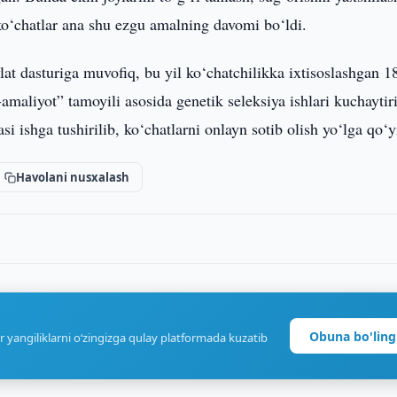
ko‘chatlar ana shu ezgu amalning davomi bo‘ldi.
vlat dasturiga muvofiq, bu yil ko‘chatchilikka ixtisoslashgan 18
-amaliyot” tamoyili asosida genetik seleksiya ishlari kuchaytiri
si ishga tushirilib, ko‘chatlarni onlayn sotib olish yo‘lga qo‘y
Havolani nusxalash
Obuna bo'ling
r yangiliklarni o‘zingizga qulay platformada kuzatib