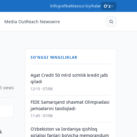
Infografika
Maxsus loyihalar
O'z
Media OutReach Newswire
SO'NGGI YANGILIKLAR
Agat Credit 50 mlrd so‘mlik kredit jalb
qiladi
5 views
12:15 · 07/08
FIDE Samarqand shaxmat Olimpiadasi
jamoalarini tasdiqladi
11:45 · 07/08
Oʻzbekiston va Iordaniya qishloq
ik
xoʻjaligi fanlari boʻyicha memorandum