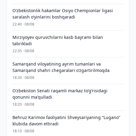
O‘zbekistonlik hakamlar Osiyo Chempionlar ligasi
saralash o‘yinlarini boshqaradi
22:40 · 08/08
Mirziyoyev quruvchilarni kasb bayrami bilan
tabrikladi
22:35 · 08/08
Samarqand viloyatining ayrim tumanlari va
Samarqand shahri chegaralari oʻzgartirilmoqda
18:30 · 08/08
Oʻzbekiston Senati raqamli markaz toʻgʻrisidagi
qonunni maʼqulladi
18:20 · 08/08
Behruz Karimov faoliyatini Shveysariyaning “Lugano”
klubida davom ettiradi
18:10 · 08/08