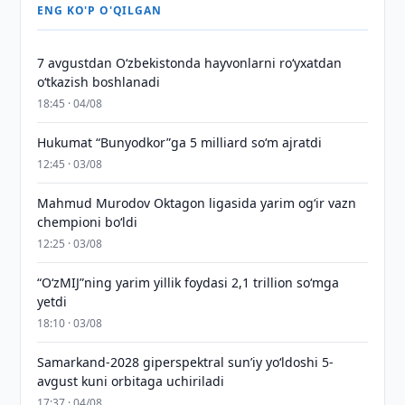
ENG KO'P O'QILGAN
7 avgustdan O‘zbekistonda hayvonlarni ro‘yxatdan
o‘tkazish boshlanadi
18:45 · 04/08
Hukumat “Bunyodkor”ga 5 milliard so‘m ajratdi
12:45 · 03/08
Mahmud Murodov Oktagon ligasida yarim og‘ir vazn
chempioni bo‘ldi
12:25 · 03/08
“O‘zMIJ”ning yarim yillik foydasi 2,1 trillion so‘mga
yetdi
18:10 · 03/08
Samarkand-2028 giperspektral sun’iy yo‘ldoshi 5-
avgust kuni orbitaga uchiriladi
17:37 · 04/08