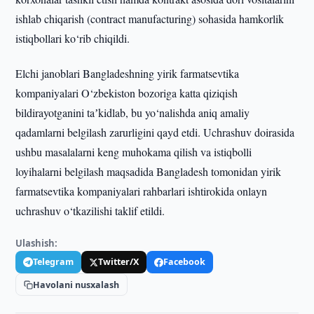
ishlab chiqarish (contract manufacturing) sohasida hamkorlik
istiqbollari ko‘rib chiqildi.
Elchi janoblari Bangladeshning yirik farmatsevtika
kompaniyalari O‘zbekiston bozoriga katta qiziqish
bildirayotganini taʼkidlab, bu yo‘nalishda aniq amaliy
qadamlarni belgilash zarurligini qayd etdi. Uchrashuv doirasida
ushbu masalalarni keng muhokama qilish va istiqbolli
loyihalarni belgilash maqsadida Bangladesh tomonidan yirik
farmatsevtika kompaniyalari rahbarlari ishtirokida onlayn
uchrashuv o‘tkazilishi taklif etildi.
Ulashish:
Telegram
Twitter/X
Facebook
Havolani nusxalash