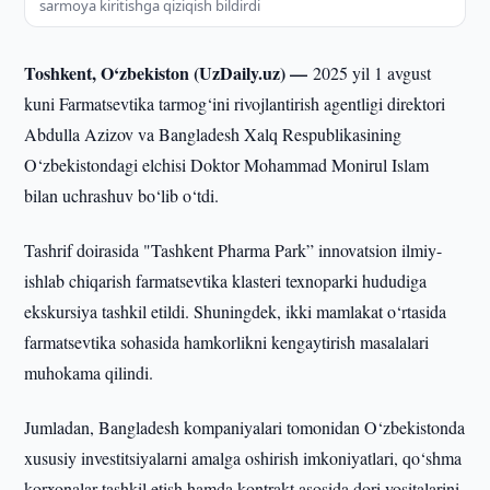
sarmoya kiritishga qiziqish bildirdi
Toshkent, O‘zbekiston (UzDaily.uz) —
2025 yil 1 avgust
kuni Farmatsevtika tarmog‘ini rivojlantirish agentligi direktori
Abdulla Azizov va Bangladesh Xalq Respublikasining
O‘zbekistondagi elchisi Doktor Mohammad Monirul Islam
bilan uchrashuv bo‘lib o‘tdi.
Tashrif doirasida "Tashkent Pharma Park” innovatsion ilmiy-
ishlab chiqarish farmatsevtika klasteri texnoparki hududiga
ekskursiya tashkil etildi. Shuningdek, ikki mamlakat o‘rtasida
farmatsevtika sohasida hamkorlikni kengaytirish masalalari
muhokama qilindi.
Jumladan, Bangladesh kompaniyalari tomonidan O‘zbekistonda
xususiy investitsiyalarni amalga oshirish imkoniyatlari, qo‘shma
korxonalar tashkil etish hamda kontrakt asosida dori vositalarini