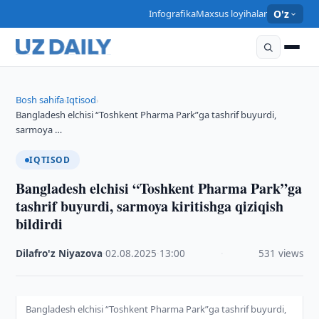
Infografika
Maxsus loyihalar
O'z
Bosh sahifa
Iqtisod
›
›
Bangladesh elchisi “Toshkent Pharma Park”ga tashrif buyurdi,
sarmoya …
IQTISOD
Bangladesh elchisi “Toshkent Pharma Park”ga
tashrif buyurdi, sarmoya kiritishga qiziqish
bildirdi
Dilafro'z Niyazova
·
02.08.2025
·
13:00
·
531 views
Bangladesh elchisi “Toshkent Pharma Park”ga tashrif buyurdi,