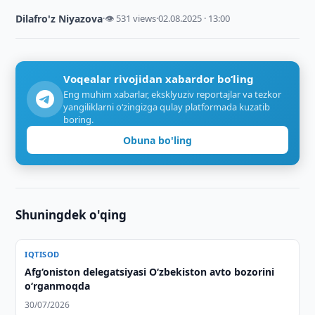
Dilafro'z Niyazova
·
👁 531 views
·
02.08.2025 · 13:00
Voqealar rivojidan xabardor bo‘ling
Eng muhim xabarlar, eksklyuziv reportajlar va tezkor
yangiliklarni o‘zingizga qulay platformada kuzatib
boring.
Obuna bo'ling
Shuningdek o'qing
IQTISOD
Afg‘oniston delegatsiyasi O‘zbekiston avto bozorini
o‘rganmoqda
30/07/2026