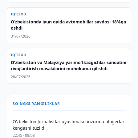
IQTISOD
O‘zbekistonda iyun oyida avtomobillar savdosi 18%ga
oshdi
31/07/2026
IQTISOD
Oʻzbekiston va Malayziya yarimoʻtkazgichlar sanoatini
rivojlantirish masalalarini muhokama qilishdi
28/07/2026
SO'NGGI YANGILIKLAR
O‘zbekiston Jurnalistlar uyushmasi huzurida blogerlar
kengashi tuzildi
22:45 · 08/08