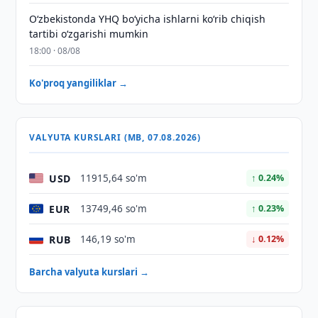
O‘zbekistonda YHQ bo‘yicha ishlarni ko‘rib chiqish
tartibi o‘zgarishi mumkin
18:00 · 08/08
Ko'proq yangiliklar →
VALYUTA KURSLARI (MB, 07.08.2026)
USD
11915,64 so'm
↑ 0.24%
EUR
13749,46 so'm
↑ 0.23%
RUB
146,19 so'm
↓ 0.12%
Barcha valyuta kurslari →