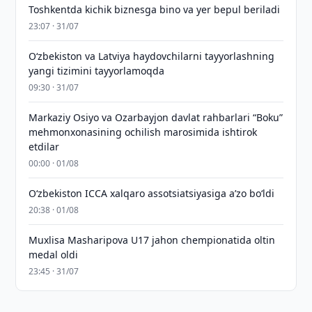
Toshkentda kichik biznesga bino va yer bepul beriladi
23:07 · 31/07
Oʻzbekiston va Latviya haydovchilarni tayyorlashning
yangi tizimini tayyorlamoqda
09:30 · 31/07
Markaziy Osiyo va Ozarbayjon davlat rahbarlari “Boku”
mehmonxonasining ochilish marosimida ishtirok
etdilar
00:00 · 01/08
O‘zbekiston ICCA xalqaro assotsiatsiyasiga aʼzo bo‘ldi
20:38 · 01/08
Muxlisa Masharipova U17 jahon chempionatida oltin
medal oldi
23:45 · 31/07