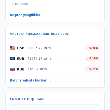
18:30 · 05/08
Ko'proq yangiliklar →
VALYUTA KURSLARI (MB, 06.08.2026)
USD
11886,72 so'm
↓ 0.46%
EUR
13717,27 so'm
↓ 0.19%
RUB
146,37 so'm
↓ 0.71%
Barcha valyuta kurslari →
ENG KO'P O'QILGAN