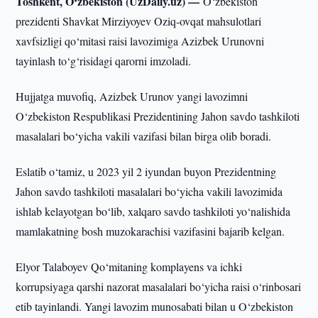
Toshkent, O‘zbekiston (UzDaily.uz) —
O‘zbekiston
prezidenti Shavkat Mirziyoyev Oziq-ovqat mahsulotlari
xavfsizligi qo‘mitasi raisi lavozimiga Azizbek Urunovni
tayinlash to‘g‘risidagi qarorni imzoladi.
Hujjatga muvofiq, Azizbek Urunov yangi lavozimni
O‘zbekiston Respublikasi Prezidentining Jahon savdo tashkiloti
masalalari bo‘yicha vakili vazifasi bilan birga olib boradi.
Eslatib o‘tamiz, u 2023 yil 2 iyundan buyon Prezidentning
Jahon savdo tashkiloti masalalari bo‘yicha vakili lavozimida
ishlab kelayotgan bo‘lib, xalqaro savdo tashkiloti yo‘nalishida
mamlakatning bosh muzokarachisi vazifasini bajarib kelgan.
Elyor Talaboyev Qo‘mitaning komplayens va ichki
korrupsiyaga qarshi nazorat masalalari bo‘yicha raisi o‘rinbosari
etib tayinlandi. Yangi lavozim munosabati bilan u O‘zbekiston