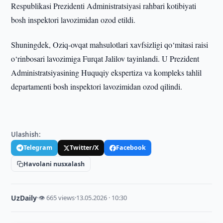
Respublikasi Prezidenti Administratsiyasi rahbari kotibiyati
bosh inspektori lavozimidan ozod etildi.
Shuningdek, Oziq-ovqat mahsulotlari xavfsizligi qo‘mitasi raisi
o‘rinbosari lavozimiga Furqat Jalilov tayinlandi. U Prezident
Administratsiyasining Huquqiy ekspertiza va kompleks tahlil
departamenti bosh inspektori lavozimidan ozod qilindi.
Ulashish:
Telegram
Twitter/X
Facebook
Havolani nusxalash
UzDaily
·
👁 665 views
·
13.05.2026 · 10:30