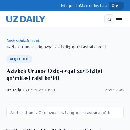
Infografika
Maxsus loyihalar
O'z
Bosh sahifa
Iqtisod
›
›
Azizbek Urunov Oziq-ovqat xavfsizligi qo‘mitasi raisi bo‘ldi
IQTISOD
Azizbek Urunov Oziq-ovqat xavfsizligi
qo‘mitasi raisi bo‘ldi
UzDaily
·
13.05.2026
·
10:30
·
665 views
Azizbek Urunov Oziq-ovqat xavfsizligi qo‘mitasi raisi bo‘ldi