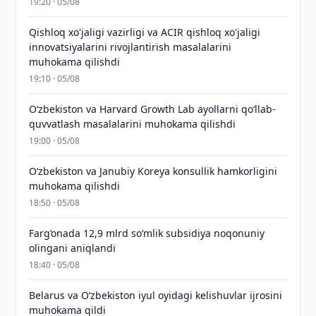
19:20 · 05/08
Qishloq xo'jaligi vazirligi va ACIR qishloq xo'jaligi
innovatsiyalarini rivojlantirish masalalarini
muhokama qilishdi
19:10 · 05/08
Oʻzbekiston va Harvard Growth Lab ayollarni qoʻllab-
quvvatlash masalalarini muhokama qilishdi
19:00 · 05/08
Oʻzbekiston va Janubiy Koreya konsullik hamkorligini
muhokama qilishdi
18:50 · 05/08
Farg‘onada 12,9 mlrd so‘mlik subsidiya noqonuniy
olingani aniqlandi
18:40 · 05/08
Belarus va O‘zbekiston iyul oyidagi kelishuvlar ijrosini
muhokama qildi