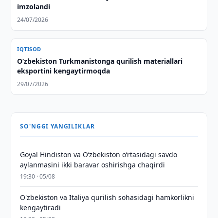
imzolandi
24/07/2026
IQTISOD
Oʻzbekiston Turkmanistonga qurilish materiallari
eksportini kengaytirmoqda
29/07/2026
SO'NGGI YANGILIKLAR
Goyal Hindiston va Oʻzbekiston oʻrtasidagi savdo
aylanmasini ikki baravar oshirishga chaqirdi
19:30 · 05/08
O'zbekiston va Italiya qurilish sohasidagi hamkorlikni
kengaytiradi