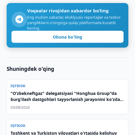
Voqealar rivojidan xabardor bo‘ling
Eng muhim xabarlar, eksklyuziv reportajlar va tezkor
yangiliklarni o‘zingizga qulay platformada kuzatib
boring.
Obuna bo'ling
Shuningdek o'qing
IQTISOD
"O‘zbekneftgaz" delegatsiyasi "Honghua Group"da
burg‘ilash dastgohlari tayyorlanish jarayonini ko‘zdan
kechirdi
03/08/2026
IQTISOD
Toshkent va Turkiston viloyatlari oʻrtasida kelishuv