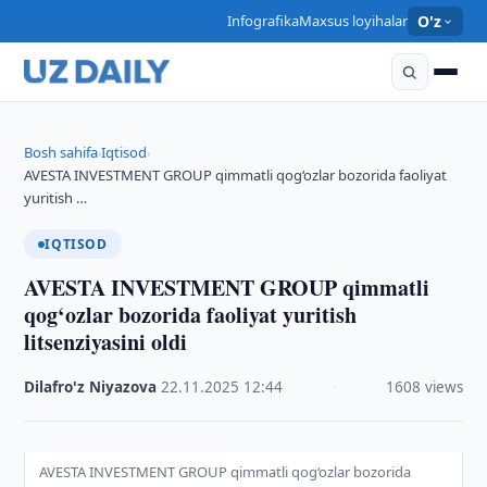
Infografika
Maxsus loyihalar
O'z
Bosh sahifa
Iqtisod
›
›
AVESTA INVESTMENT GROUP qimmatli qog‘ozlar bozorida faoliyat
yuritish …
IQTISOD
AVESTA INVESTMENT GROUP qimmatli
qog‘ozlar bozorida faoliyat yuritish
litsenziyasini oldi
Dilafro'z Niyazova
·
22.11.2025
·
12:44
·
1608 views
AVESTA INVESTMENT GROUP qimmatli qog‘ozlar bozorida