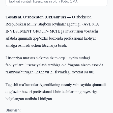
faoliyat yuritish litsenziyasini oldi / Foto: ILMA.
Toshkent, O‘zbekiston (UzDaily.uz) —
O‘zbekiston
Respublikasi Milliy istiqbolli loyihalar agentligi «AVESTA
INVESTMENT GROUP» MCHJga investitsion vositachi
sifatida qimmatli qog‘ozlar bozorida professional faoliyat
amalga oshirish uchun litsenziya berdi.
Litsenziya maxsus elektron tizim orqali ayrim turdagi
faoliyatlarni litsenziyalash tartibiga oid Yagona nizom asosida
rasmiylashtirilgan (2022 yil 21 fevraldagi ro‘yxat № 80).
Tegishli maʼlumotlar Agentlikning rasmiy veb-saytida qimmatli
qog‘ozlar bozori professional ishtirokchilarining reyestriga
belgilangan tartibda kiritilgan.
Ulashish: