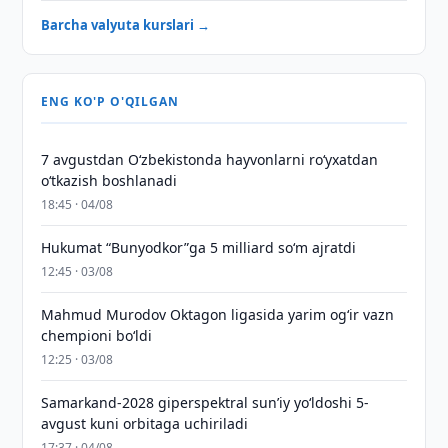
Barcha valyuta kurslari →
ENG KO'P O'QILGAN
7 avgustdan O‘zbekistonda hayvonlarni ro‘yxatdan
o‘tkazish boshlanadi
18:45 · 04/08
Hukumat “Bunyodkor”ga 5 milliard so‘m ajratdi
12:45 · 03/08
Mahmud Murodov Oktagon ligasida yarim og‘ir vazn
chempioni bo‘ldi
12:25 · 03/08
Samarkand-2028 giperspektral sun’iy yo‘ldoshi 5-
avgust kuni orbitaga uchiriladi
17:37 · 04/08