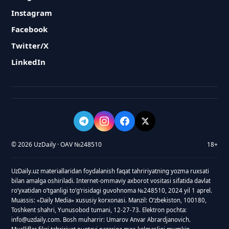
Instagram
Facebook
Twitter/X
LinkedIn
© 2026 UzDaily · OAV №248510
18+
UzDaily.uz materiallaridan foydalanish faqat tahririyatning yozma ruxsati
bilan amalga oshiriladi. Internet-ommaviy axborot vositasi sifatida davlat
roʻyxatidan oʻtganligi toʻgʻrisidagi guvohnoma №248510, 2024 yil 1 aprel.
Muassis: «Daily Media» xususiy korxonasi. Manzil: Oʻzbekiston, 100180,
Toshkent shahri, Yunusobod tumani, 12-27-73. Elektron pochta:
info@uzdaily.com. Bosh muharrir: Umarov Anvar Abrardjanovich.