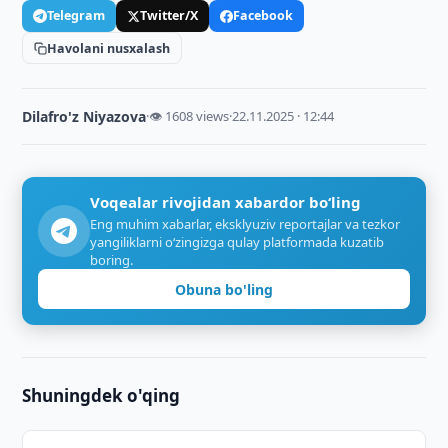
Telegram
Twitter/X
Facebook
Havolani nusxalash
Dilafro'z Niyazova
·
👁 1608 views
·
22.11.2025 · 12:44
Voqealar rivojidan xabardor bo‘ling
Eng muhim xabarlar, eksklyuziv reportajlar va tezkor
yangiliklarni o‘zingizga qulay platformada kuzatib
boring.
Obuna bo'ling
Shuningdek o'qing