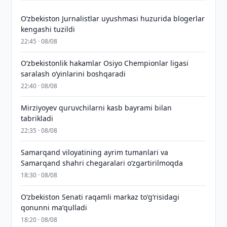
O‘zbekiston Jurnalistlar uyushmasi huzurida blogerlar
kengashi tuzildi
22:45 · 08/08
O‘zbekistonlik hakamlar Osiyo Chempionlar ligasi
saralash o‘yinlarini boshqaradi
22:40 · 08/08
Mirziyoyev quruvchilarni kasb bayrami bilan
tabrikladi
22:35 · 08/08
Samarqand viloyatining ayrim tumanlari va
Samarqand shahri chegaralari oʻzgartirilmoqda
18:30 · 08/08
Oʻzbekiston Senati raqamli markaz toʻgʻrisidagi
qonunni maʼqulladi
18:20 · 08/08