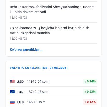
Behruz Karimov faoliyatini Shveysariyaning “Lugano”
klubida davom ettiradi
18:10 · 08/08
O‘zbekistonda YHQ bo‘yicha ishlarni ko‘rib chiqish
tartibi o‘zgarishi mumkin
18:00 · 08/08
Ko'proq yangiliklar →
VALYUTA KURSLARI (MB, 07.08.2026)
USD
11915,64 so'm
↑ 0.24%
EUR
13749,46 so'm
↑ 0.23%
RUB
146,19 so'm
↓ 0.12%