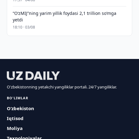
“O‘zMIJ”ning yarim yillik foydasi 2,1 trillion so‘mga
yetdi
18:10 · 03/08
O'zbekistonning yetakchi yangiliklar portali. 24/7 yangiliklar.
BO'LIMLAR
O‘zbekiston
Iqtisod
Moliya
Texnologiyalar