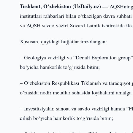
Toshkent, O‘zbekiston (UzDaily.uz) —
AQSHning y
institutlari rahbarlari bilan o‘tkazilgan davra suhb
va AQSH savdo vaziri Xovard Latnik ishtirokida ikk
Xususan, quyidagi hujjatlar imzolangan:
– Geologiya vazirligi va “Denali Exploration group” 
bo‘yicha hamkorlik to‘g‘risida bitim;
– O‘zbekiston Respublikasi Tiklanish va taraqqiyo
o‘rtasida nodir metallar sohasida loyihalarni amalga
– Investitsiyalar, sanoat va savdo vazirligi hamda “
qilish bo‘yicha hamkorlik to‘g‘risida bitim;