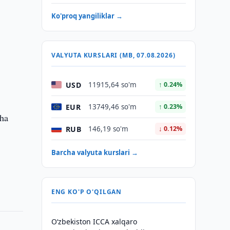
Ko'proq yangiliklar →
VALYUTA KURSLARI (MB, 07.08.2026)
USD
11915,64 so'm
↑ 0.24%
EUR
13749,46 so'm
↑ 0.23%
cha
RUB
146,19 so'm
↓ 0.12%
Barcha valyuta kurslari →
ENG KO'P O'QILGAN
O‘zbekiston ICCA xalqaro