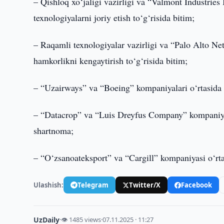
– Qishloq xo‘jaligi vazirligi va “Valmont Industrie
texnologiyalarni joriy etish to‘g‘risida bitim;
– Raqamli texnologiyalar vazirligi va “Palo Alto Net
hamkorlikni kengaytirish to‘g‘risida bitim;
– “Uzairways” va “Boeing” kompaniyalari o‘rtasida 
– “Datacrop” va “Luis Dreyfus Company” kompaniyala
shartnoma;
– “O‘zsanoateksport” va “Cargill” kompaniyasi o‘rta
Ulashish:
Telegram
Twitter/X
Facebook
UzDaily
·
👁 1485 views
·
07.11.2025 · 11:27