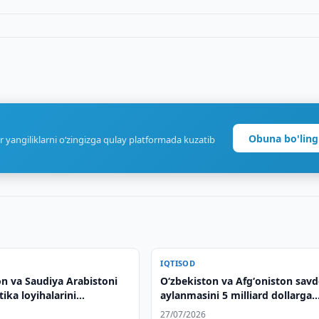
Obuna bo'ling
r yangiliklarni o‘zingizga qulay platformada kuzatib
IQTISOD
on va Saudiya Arabistoni
Oʻzbekiston va Afgʻoniston sav
ika loyihalarini
aylanmasini 5 milliard dollarga
qilishdi
yetkazishni muhokama qilishdi
27/07/2026