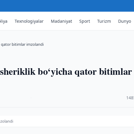
liya
Texnologiyalar
Madaniyat
Sport
Turizm
Dunyo
 qator bitimlar imzolandi
sheriklik bo‘yicha qator bitimlar
·
148
mzolandi