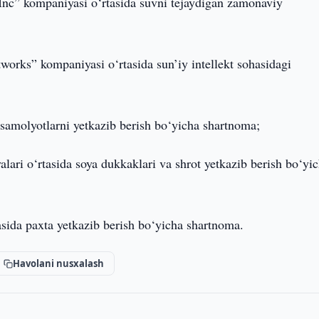
s Inc” kompaniyasi o‘rtasida suvni tejaydigan zamonaviy
works” kompaniyasi o‘rtasida sun’iy intellekt sohasidagi
samolyotlarni yetkazib berish bo‘yicha shartnoma;
ri o‘rtasida soya dukkaklari va shrot yetkazib berish bo‘yi
sida paxta yetkazib berish bo‘yicha shartnoma.
Havolani nusxalash