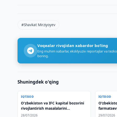
#Shavkat Mirziyoyev
Voqealar rivojidan xabardor bo‘ling
Eng muhim xabarlar, eksklyuziv reportajlar va tezko
boring.
Shuningdek o'qing
IQTISOD
IQTISOD
O'zbekiston va IFC kapital bozorini
Oʻzbekist
rivojlantirish masalalarini
farmatsevt
muhokama qilishdi
muhokama 
28/07/2026
29/07/2026