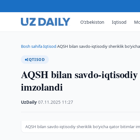
O‘zbekiston
Iqtisod
Mo
Bosh sahifa
Iqtisod
AQSH bilan savdo-iqtisodiy sheriklik bo‘yicha
›
›
IQTISOD
AQSH bilan savdo-iqtisodiy 
imzolandi
UzDaily
·
07.11.2025
·
11:27
AQSH bilan savdo-iqtisodiy sheriklik bo‘yicha qator bitimlar i