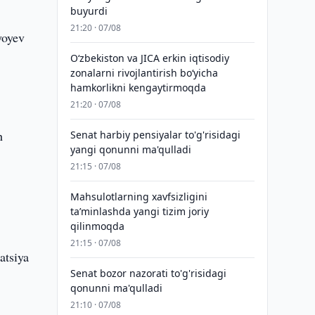
buyurdi
21:20 · 07/08
yoyev
Oʻzbekiston va JICA erkin iqtisodiy
zonalarni rivojlantirish boʻyicha
hamkorlikni kengaytirmoqda
21:20 · 07/08
h
Senat harbiy pensiyalar to'g'risidagi
yangi qonunni ma'qulladi
21:15 · 07/08
Mahsulotlarning xavfsizligini
taʼminlashda yangi tizim joriy
qilinmoqda
21:15 · 07/08
atsiya
Senat bozor nazorati to'g'risidagi
qonunni ma'qulladi
21:10 · 07/08