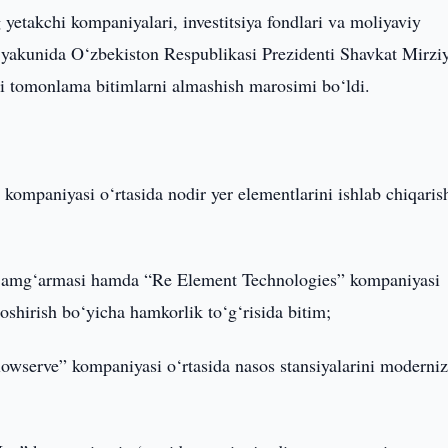
etakchi kompaniyalari, investitsiya fondlari va moliyaviy
ati yakunida O‘zbekiston Respublikasi Prezidenti Shavkat Mirzi
i tomonlama bitimlarni almashish marosimi bo‘ldi.
kompaniyasi o‘rtasida nodir yer elementlarini ishlab chiqaris
t jamg‘armasi hamda “Re Element Technologies” kompaniyasi
 oshirish bo‘yicha hamkorlik to‘g‘risida bitim;
Flowserve” kompaniyasi o‘rtasida nasos stansiyalarini moderniz