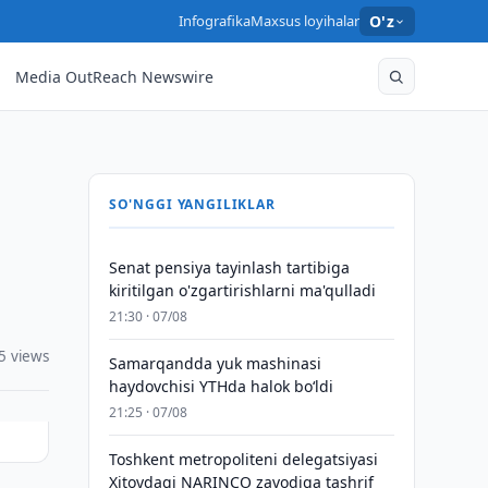
Infografika
Maxsus loyihalar
O'z
Media OutReach Newswire
SO'NGGI YANGILIKLAR
Senat pensiya tayinlash tartibiga
kiritilgan o'zgartirishlarni ma'qulladi
21:30 · 07/08
5 views
Samarqandda yuk mashinasi
haydovchisi YTHda halok bo‘ldi
21:25 · 07/08
Toshkent metropoliteni delegatsiyasi
Xitoydagi NARINCO zavodiga tashrif