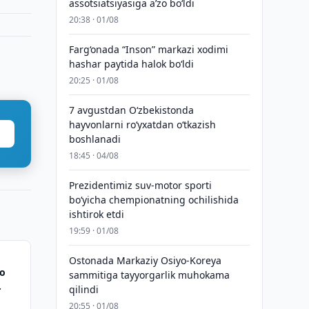
assotsiatsiyasiga aʼzo bo‘ldi
20:38 · 01/08
Farg‘onada “Inson” markazi xodimi
hashar paytida halok bo‘ldi
20:25 · 01/08
7 avgustdan O‘zbekistonda
hayvonlarni ro‘yxatdan o‘tkazish
boshlanadi
18:45 · 04/08
Prezidentimiz suv-motor sporti
bo‘yicha chempionatning ochilishida
ishtirok etdi
19:59 · 01/08
Ostonada Markaziy Osiyo-Koreya
do
sammitiga tayyorgarlik muhokama
qilindi
20:55 · 01/08