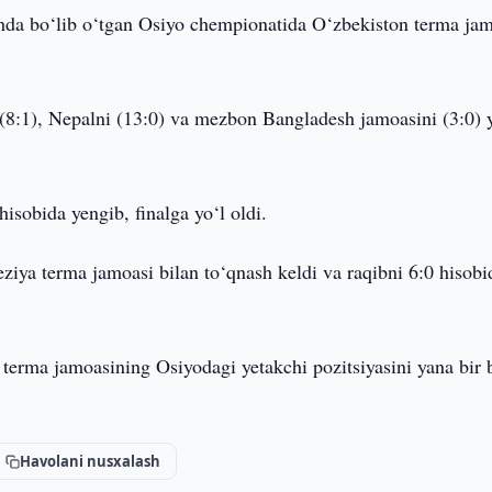
da bo‘lib o‘tgan Osiyo chempionatida O‘zbekiston terma ja
(8:1), Nepalni (13:0) va mezbon Bangladesh jamoasini (3:0) y
isobida yengib, finalga yo‘l oldi.
ziya terma jamoasi bilan to‘qnash keldi va raqibni 6:0 hisobi
 terma jamoasining Osiyodagi yetakchi pozitsiyasini yana bir 
Havolani nusxalash