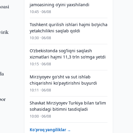
jamoasining o‘yini yaxshilandi
moasi
10:45 · 06/08
Toshkent qurilish ishlari hajmi bo‘yicha
yetakchilikni saqlab qoldi
irik
10:30 · 06/08
O‘zbekistonda sog‘liqni saqlash
xizmatlari hajmi 11,3 trln so‘mga yetdi
10:15 · 06/08
da
Mirziyoyev go'sht va sut ishlab
chiqarishni ko'paytirishni buyurdi
10:11 · 06/08
bor
Shavkat Mirziyoyev Turkiya bilan taʼlim
sohasidagi bitimni tasdiqladi
10:00 · 06/08
Ko'proq yangiliklar →