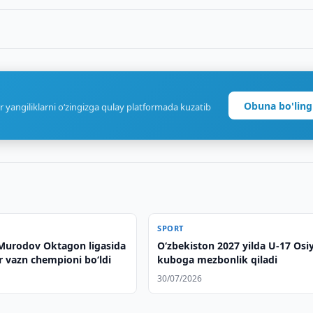
Obuna bo'ling
r yangiliklarni o‘zingizga qulay platformada kuzatib
SPORT
urodov Oktagon ligasida
O‘zbekiston 2027 yilda U-17 Osi
r vazn chempioni bo‘ldi
kuboga mezbonlik qiladi
30/07/2026