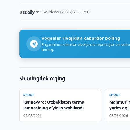
UzDaily
·
👁 1245 views
·
12.02.2025 · 23:10
Voqealar rivojidan xabardor bo‘ling
Eng muhim xabarlar, eksklyuziv reportajlar va tezko
boring.
Shuningdek o'qing
SPORT
SPORT
Kannavaro: O‘zbekiston terma
Mahmud M
jamoasining o‘yini yaxshilandi
yarim og‘i
06/08/2026
03/08/2026