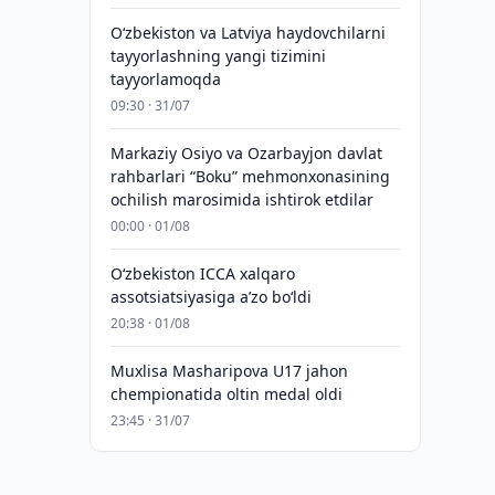
Oʻzbekiston va Latviya haydovchilarni
tayyorlashning yangi tizimini
tayyorlamoqda
09:30 · 31/07
Markaziy Osiyo va Ozarbayjon davlat
rahbarlari “Boku” mehmonxonasining
ochilish marosimida ishtirok etdilar
00:00 · 01/08
O‘zbekiston ICCA xalqaro
assotsiatsiyasiga aʼzo bo‘ldi
20:38 · 01/08
Muxlisa Masharipova U17 jahon
chempionatida oltin medal oldi
23:45 · 31/07