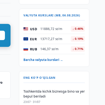
VALYUTA KURSLARI (MB, 06.08.2026)
USD
11886,72 so'm
↓ 0.46%
EUR
13717,27 so'm
↓ 0.19%
RUB
146,37 so'm
↓ 0.71%
Barcha valyuta kurslari →
ENG KO'P O'QILGAN
yo
Toshkentda kichik biznesga bino va yer
bepul beriladi
23:07 · 31/07