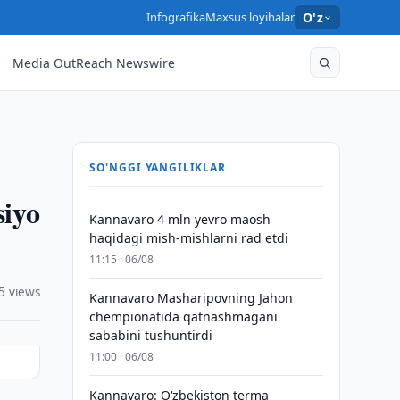
Infografika
Maxsus loyihalar
O'z
Media OutReach Newswire
SO'NGGI YANGILIKLAR
siyo
Kannavaro 4 mln yevro maosh
haqidagi mish-mishlarni rad etdi
11:15 · 06/08
5 views
Kannavaro Masharipovning Jahon
chempionatida qatnashmagani
sababini tushuntirdi
11:00 · 06/08
Kannavaro: O‘zbekiston terma