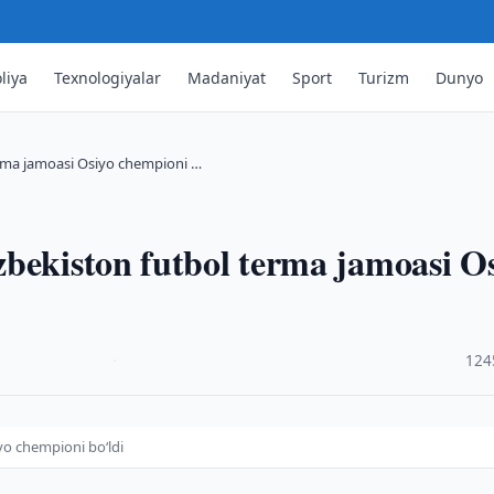
liya
Texnologiyalar
Madaniyat
Sport
Turizm
Dunyo
erma jamoasi Osiyo chempioni …
bekiston futbol terma jamoasi O
·
124
yo chempioni bo‘ldi