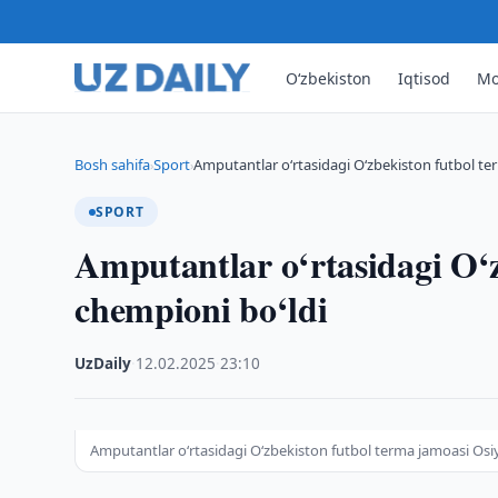
O‘zbekiston
Iqtisod
Mo
Bosh sahifa
Sport
Amputantlar o‘rtasidagi O‘zbekiston futbol t
›
›
SPORT
Amputantlar o‘rtasidagi O‘z
chempioni bo‘ldi
UzDaily
·
12.02.2025
·
23:10
Amputantlar o‘rtasidagi O‘zbekiston futbol terma jamoasi Osi