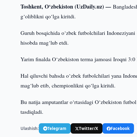
Toshkent, O‘zbekiston (UzDaily.uz) —
Bangladesh
g‘oliblikni qo‘lga kiritdi.
Guruh bosqichida o‘zbek futbolchilari Indoneziyani 
hisobda mag‘lub etdi.
Yarim finalda O‘zbekiston terma jamoasi Iroqni 3:0 h
Hal qiluvchi bahsda o‘zbek futbolchilari yana Indone
mag‘lub etib, chempionlikni qo‘lga kiritdi.
Bu natija amputantlar o‘rtasidagi O‘zbekiston futbol
tasdiqladi.
Ulashish:
Telegram
Twitter/X
Facebook