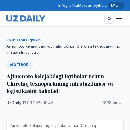
Infografika
Maxsus loyihalar
O'z
Bosh sahifa
Iqtisod
›
›
Ajinomoto kelajakdagi loyihalar uchun Chirchiq texnoparkining
infratuzilmasi va …
IQTISOD
Ajinomoto kelajakdagi loyihalar uchun
Chirchiq texnoparkining infratuzilmasi va
logistikasini baholadi
UzDaily
·
13.09.2025
·
10:45
·
1838 views
Ajinomoto kelajakdagi loyihalar uchun Chirchiq