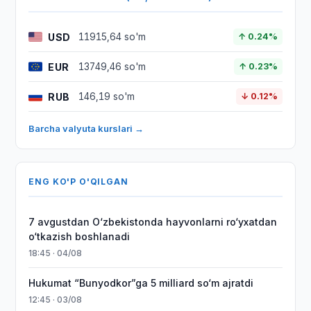
USD
11915,64 so'm
↑ 0.24%
EUR
13749,46 so'm
↑ 0.23%
RUB
146,19 so'm
↓ 0.12%
Barcha valyuta kurslari →
ENG KO'P O'QILGAN
7 avgustdan O‘zbekistonda hayvonlarni ro‘yxatdan
o‘tkazish boshlanadi
18:45 · 04/08
Hukumat “Bunyodkor”ga 5 milliard so‘m ajratdi
12:45 · 03/08