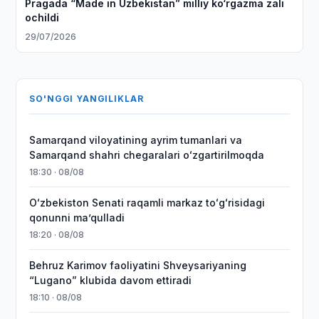
Pragada “Made in Uzbekistan” milliy ko‘rgazma zali
ochildi
29/07/2026
SO'NGGI YANGILIKLAR
Samarqand viloyatining ayrim tumanlari va
Samarqand shahri chegaralari oʻzgartirilmoqda
18:30 · 08/08
Oʻzbekiston Senati raqamli markaz toʻgʻrisidagi
qonunni maʼqulladi
18:20 · 08/08
Behruz Karimov faoliyatini Shveysariyaning
“Lugano” klubida davom ettiradi
18:10 · 08/08