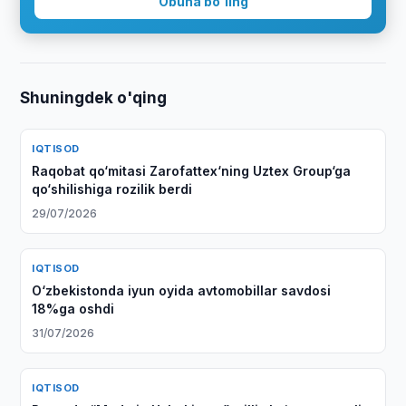
Obuna bo'ling
Shuningdek o'qing
IQTISOD
Raqobat qo‘mitasi Zarofattex‘ning Uztex Group‘ga
qo‘shilishiga rozilik berdi
29/07/2026
IQTISOD
O‘zbekistonda iyun oyida avtomobillar savdosi
18%ga oshdi
31/07/2026
IQTISOD