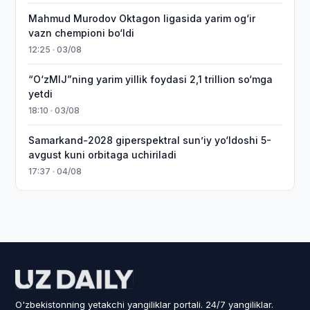
Mahmud Murodov Oktagon ligasida yarim og‘ir
vazn chempioni bo‘ldi
12:25 · 03/08
“O‘zMIJ”ning yarim yillik foydasi 2,1 trillion so‘mga
yetdi
18:10 · 03/08
Samarkand-2028 giperspektral sun’iy yo‘ldoshi 5-
avgust kuni orbitaga uchiriladi
17:37 · 04/08
O'zbekistonning yetakchi yangiliklar portali. 24/7 yangiliklar.