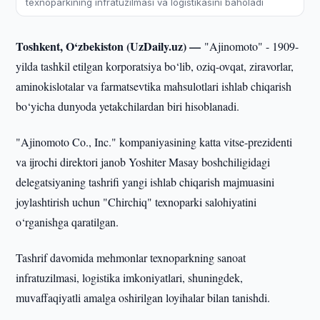
texnoparkining infratuzilmasi va logistikasini baholadi
Toshkent, O‘zbekiston (UzDaily.uz) —
"Ajinomoto" - 1909-
yilda tashkil etilgan korporatsiya bo‘lib, oziq-ovqat, ziravorlar,
aminokislotalar va farmatsevtika mahsulotlari ishlab chiqarish
bo‘yicha dunyoda yetakchilardan biri hisoblanadi.
"Ajinomoto Co., Inc." kompaniyasining katta vitse-prezidenti
va ijrochi direktori janob Yoshiter Masay boshchiligidagi
delegatsiyaning tashrifi yangi ishlab chiqarish majmuasini
joylashtirish uchun "Chirchiq" texnoparki salohiyatini
o‘rganishga qaratilgan.
Tashrif davomida mehmonlar texnoparkning sanoat
infratuzilmasi, logistika imkoniyatlari, shuningdek,
muvaffaqiyatli amalga oshirilgan loyihalar bilan tanishdi.