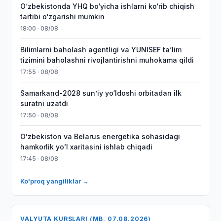
O‘zbekistonda YHQ bo‘yicha ishlarni ko‘rib chiqish
tartibi o‘zgarishi mumkin
18:00 · 08/08
Bilimlarni baholash agentligi va YUNISEF taʼlim
tizimini baholashni rivojlantirishni muhokama qildi
17:55 · 08/08
Samarkand-2028 sunʼiy yo‘ldoshi orbitadan ilk
suratni uzatdi
17:50 · 08/08
Oʻzbekiston va Belarus energetika sohasidagi
hamkorlik yoʻl xaritasini ishlab chiqadi
17:45 · 08/08
Ko'proq yangiliklar →
VALYUTA KURSLARI (MB, 07.08.2026)