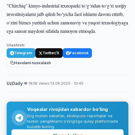
"Chirchiq" kimyo-industrial texnoparki to‘g‘ridan-to‘g‘ri xorijiy
investitsiyalarni jalb qilish bo‘yicha faol ishlarni davom ettirib,
o‘zini biznes yuritish uchun zamonaviy va yuqori texnologiyaga
ega sanoat maydoni sifatida namoyon etmoqda.
Ulashish:
Telegram
Twitter/X
Facebook
Havolani nusxalash
UzDaily
·
👁 1838 views
·
13.09.2025 · 10:45
Voqealar rivojidan xabardor bo‘ling
Eng muhim xabarlar, eksklyuziv reportajlar va
tezkor yangiliklarni o‘zingizga qulay platformada
kuzatib boring.