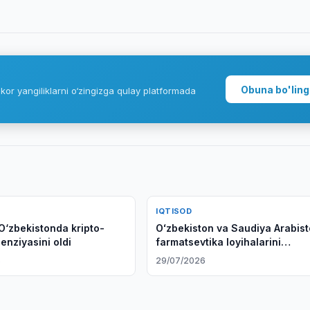
Obuna bo'ling
kor yangiliklarni o‘zingizga qulay platformada
IQTISOD
‘zbekistonda kripto-
Oʻzbekiston va Saudiya Arabist
senziyasini oldi
farmatsevtika loyihalarini
muhokama qilishdi
6
29/07/2026