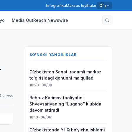
Infografika
Maxsus loyihalar
O'z
yo
Media OutReach Newswire
SO'NGGI YANGILIKLAR
r
Oʻzbekiston Senati raqamli markaz
toʻgʻrisidagi qonunni maʼqulladi
18:20 · 08/08
0 views
Behruz Karimov faoliyatini
Shveysariyaning “Lugano” klubida
davom ettiradi
18:10 · 08/08
O‘zbekistonda YHQ bo‘yicha ishlarni