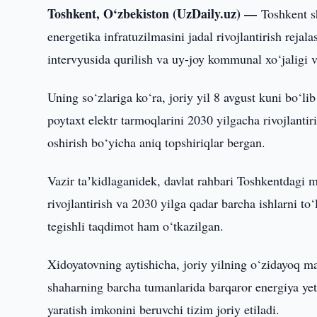
Toshkent, O‘zbekiston (UzDaily.uz) —
Toshkent s
energetika infratuzilmasini jadal rivojlantirish reja
intervyusida qurilish va uy-joy kommunal xo‘jaligi 
Uning so‘zlariga ko‘ra, joriy yil 8 avgust kuni bo‘
poytaxt elektr tarmoqlarini 2030 yilgacha rivojlantir
oshirish bo‘yicha aniq topshiriqlar bergan.
Vazir taʼkidlaganidek, davlat rahbari Toshkentdagi ma
rivojlantirish va 2030 yilga qadar barcha ishlarni t
tegishli taqdimot ham o‘tkazilgan.
Xidoyatovning aytishicha, joriy yilning o‘zidayoq m
shaharning barcha tumanlarida barqaror energiya yetk
yaratish imkonini beruvchi tizim joriy etiladi.