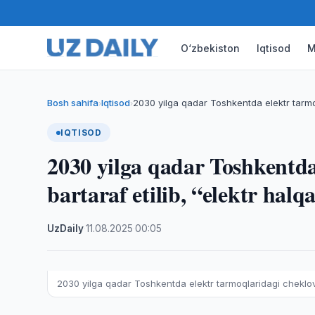
O‘zbekiston
Iqtisod
M
Bosh sahifa
Iqtisod
2030 yilga qadar Toshkentda elektr tarmo
›
›
IQTISOD
2030 yilga qadar Toshkentda
bartaraf etilib, “elektr halq
UzDaily
·
11.08.2025
·
00:05
2030 yilga qadar Toshkentda elektr tarmoqlaridagi cheklovlar