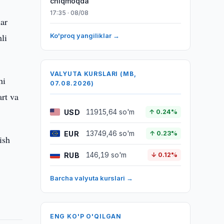
chiqmoqda
17:35 · 08/08
lar
li
Ko'proq yangiliklar →
VALYUTA KURSLARI (MB,
hi
07.08.2026)
art va
USD
11915,64 so'm
↑ 0.24%
EUR
13749,46 so'm
↑ 0.23%
ish
RUB
146,19 so'm
↓ 0.12%
Barcha valyuta kurslari →
ENG KO'P O'QILGAN