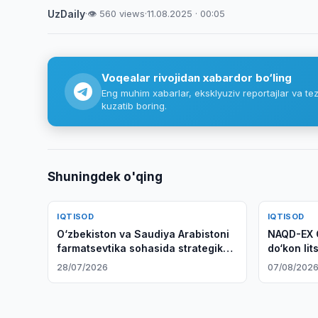
UzDaily
·
👁 560 views
·
11.08.2025 · 00:05
Voqealar rivojidan xabardor bo‘ling
Eng muhim xabarlar, eksklyuziv reportajlar va tez
kuzatib boring.
Shuningdek o'qing
IQTISOD
IQTISOD
O‘zbekiston va Saudiya Arabistoni
NAQD-EX O
farmatsevtika sohasida strategik
do‘kon lit
hamkorlikni kengaytirmoqda
28/07/2026
07/08/202