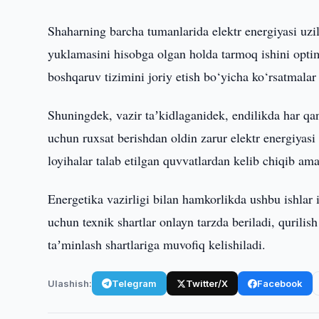
Shaharning barcha tumanlarida elektr energiyasi uzi
yuklamasini hisobga olgan holda tarmoq ishini optim
boshqaruv tizimini joriy etish bo‘yicha ko‘rsatmalar
Shuningdek, vazir taʼkidlaganidek, endilikda har qand
uchun ruxsat berishdan oldin zarur elektr energiyasi 
loyihalar talab etilgan quvvatlardan kelib chiqib ama
Energetika vazirligi bilan hamkorlikda ushbu ishlar i
uchun texnik shartlar onlayn tarzda beriladi, qurilis
taʼminlash shartlariga muvofiq kelishiladi.
Ulashish:
Telegram
Twitter/X
Facebook