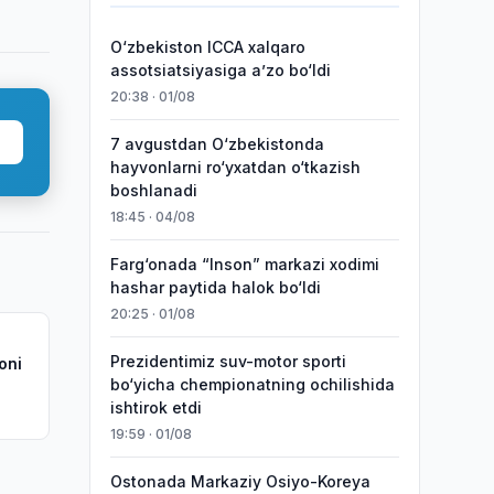
O‘zbekiston ICCA xalqaro
assotsiatsiyasiga aʼzo bo‘ldi
20:38 · 01/08
7 avgustdan O‘zbekistonda
hayvonlarni ro‘yxatdan o‘tkazish
boshlanadi
18:45 · 04/08
Farg‘onada “Inson” markazi xodimi
hashar paytida halok bo‘ldi
20:25 · 01/08
Prezidentimiz suv-motor sporti
oni
bo‘yicha chempionatning ochilishida
ishtirok etdi
19:59 · 01/08
Ostonada Markaziy Osiyo-Koreya