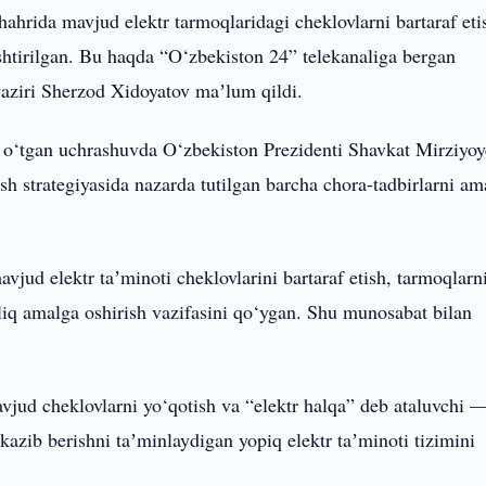
hahrida mavjud elektr tarmoqlaridagi cheklovlarni bartaraf eti
lashtirilgan. Bu haqda “O‘zbekiston 24” telekanaliga bergan
vaziri Sherzod Xidoyatov maʼlum qildi.
lib o‘tgan uchrashuvda O‘zbekiston Prezidenti Shavkat Mirziyo
ish strategiyasida nazarda tutilgan barcha chora-tadbirlarni am
vjud elektr taʼminoti cheklovlarini bartaraf etish, tarmoqlarn
o‘liq amalga oshirish vazifasini qo‘ygan. Shu munosabat bilan
avjud cheklovlarni yo‘qotish va “elektr halqa” deb ataluvchi 
azib berishni taʼminlaydigan yopiq elektr taʼminoti tizimini