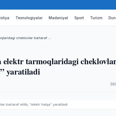
oliya
Texnologiyalar
Madaniyat
Sport
Turizm
Dun
qlaridagi cheklovlar bartaraf …
 elektr tarmoqlaridagi cheklovla
a” yaratiladi
·
56
 bartaraf etilib, “elektr halqa” yaratiladi