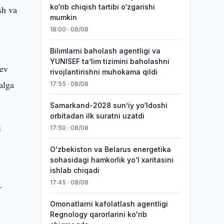
ko‘rib chiqish tartibi o‘zgarishi
sh va
mumkin
18:00 · 08/08
Bilimlarni baholash agentligi va
YUNISEF taʼlim tizimini baholashni
yev
rivojlantirishni muhokama qildi
alga
17:55 · 08/08
Samarkand-2028 sunʼiy yo‘ldoshi
orbitadan ilk suratni uzatdi
i
17:50 · 08/08
Oʻzbekiston va Belarus energetika
sohasidagi hamkorlik yoʻl xaritasini
ishlab chiqadi
17:45 · 08/08
—
Omonatlarni kafolatlash agentligi
Regnology qarorlarini ko'rib