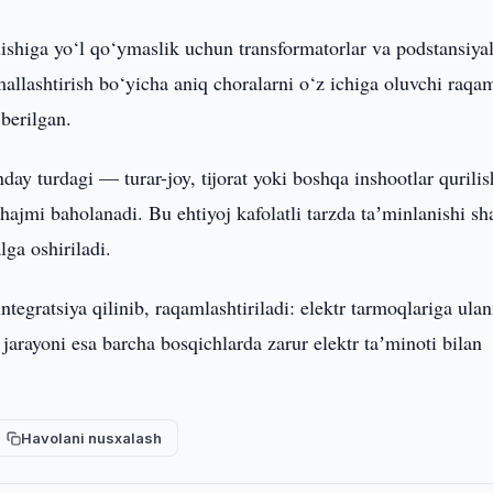
lishiga yo‘l qo‘ymaslik uchun transformatorlar va podstansiya
allashtirish bo‘yicha aniq choralarni o‘z ichiga oluvchi raqam
 berilgan.
ay turdagi — turar-joy, tijorat yoki boshqa inshootlar qurilis
hajmi baholanadi. Bu ehtiyoj kafolatli tarzda taʼminlanishi sh
lga oshiriladi.
ntegratsiya qilinib, raqamlashtiriladi: elektr tarmoqlariga ulan
h jarayoni esa barcha bosqichlarda zarur elektr taʼminoti bilan
Havolani nusxalash