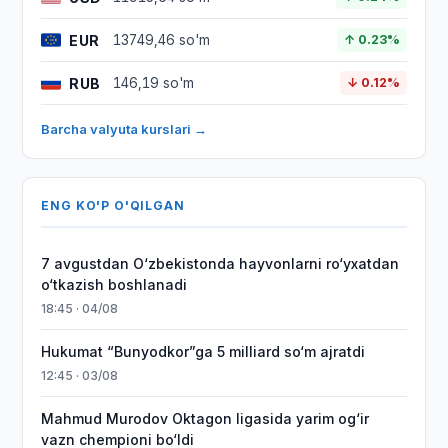
EUR
13749,46 so'm
↑ 0.23%
RUB
146,19 so'm
↓ 0.12%
Barcha valyuta kurslari →
ENG KO'P O'QILGAN
7 avgustdan O‘zbekistonda hayvonlarni ro‘yxatdan
o‘tkazish boshlanadi
18:45 · 04/08
Hukumat “Bunyodkor”ga 5 milliard so‘m ajratdi
12:45 · 03/08
Mahmud Murodov Oktagon ligasida yarim og‘ir
vazn chempioni bo‘ldi