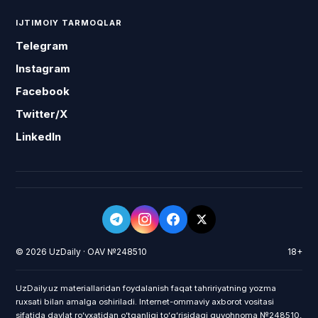
IJTIMOIY TARMOQLAR
Telegram
Instagram
Facebook
Twitter/X
LinkedIn
© 2026 UzDaily · OAV №248510
18+
UzDaily.uz materiallaridan foydalanish faqat tahririyatning yozma
ruxsati bilan amalga oshiriladi. Internet-ommaviy axborot vositasi
sifatida davlat roʻyxatidan oʻtganligi toʻgʻrisidagi guvohnoma №248510,