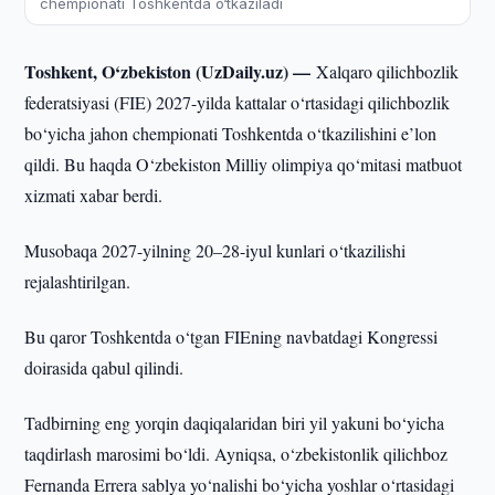
chempionati Toshkentda o‘tkaziladi
Toshkent, O‘zbekiston (UzDaily.uz) —
Xalqaro qilichbozlik
federatsiyasi (FIE) 2027-yilda kattalar o‘rtasidagi qilichbozlik
bo‘yicha jahon chempionati Toshkentda o‘tkazilishini e’lon
qildi. Bu haqda O‘zbekiston Milliy olimpiya qo‘mitasi matbuot
xizmati xabar berdi.
Musobaqa 2027-yilning 20–28-iyul kunlari o‘tkazilishi
rejalashtirilgan.
Bu qaror Toshkentda o‘tgan FIEning navbatdagi Kongressi
doirasida qabul qilindi.
Tadbirning eng yorqin daqiqalaridan biri yil yakuni bo‘yicha
taqdirlash marosimi bo‘ldi. Ayniqsa, o‘zbekistonlik qilichboz
Fernanda Errera sablya yo‘nalishi bo‘yicha yoshlar o‘rtasidagi