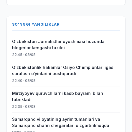
SO'NGGI YANGILIKLAR
O‘zbekiston Jurnalistlar uyushmasi huzurida
blogerlar kengashi tuzildi
22:45 · 08/08
O‘zbekistonlik hakamlar Osiyo Chempionlar ligasi
saralash o‘yinlarini boshqaradi
22:40 · 08/08
Mirziyoyev quruvchilarni kasb bayrami bilan
tabrikladi
22:35 · 08/08
Samarqand viloyatining ayrim tumanlari va
Samarqand shahri chegaralari oʻzgartirilmoqda