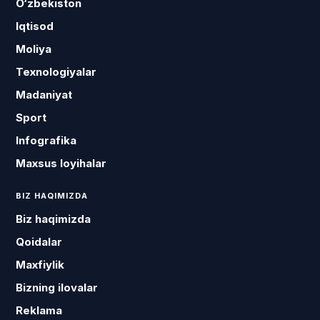
O‘zbekiston
Iqtisod
Moliya
Texnologiyalar
Madaniyat
Sport
Infografika
Maxsus loyihalar
BIZ HAQIMIZDA
Biz haqimizda
Qoidalar
Maxfiylik
Bizning ilovalar
Reklama