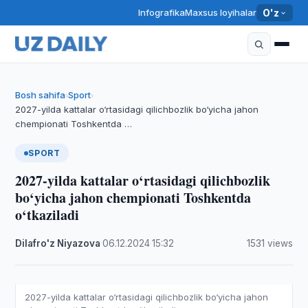
Infografika
Maxsus loyihalar
O'z
Bosh sahifa
Sport
›
›
2027-yilda kattalar o‘rtasidagi qilichbozlik bo‘yicha jahon
chempionati Toshkentda …
SPORT
2027-yilda kattalar o‘rtasidagi qilichbozlik
bo‘yicha jahon chempionati Toshkentda
o‘tkaziladi
Dilafro'z Niyazova
·
06.12.2024
·
15:32
·
1531 views
2027-yilda kattalar o‘rtasidagi qilichbozlik bo‘yicha jahon