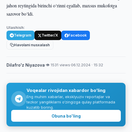
jahon reytingida birinchi o‘rinni egallab, maxsus mukofotga
sazovor bo‘ldi.
Ulashish:
Telegram
Twitter/X
Facebook
Havolani nusxalash
Dilafro'z Niyazova
·
👁 1531 views
·
06.12.2024 · 15:32
Voqealar rivojidan xabardor bo‘ling
Eng muhim xabarlar, eksklyuziv reportajlar va
tezkor yangiliklarni o‘zingizga qulay platformada
kuzatib boring.
Obuna bo'ling