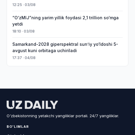
12:25 · 03/08
“O‘zMIJ”ning yarim yillik foydasi 2,1 trillion so‘mga
yetdi
18:10 · 03/08
Samarkand-2028 giperspektral sun’iy yo‘ldoshi 5-
avgust kuni orbitaga uchiriladi
17:37 · 04/08
O'zbekistonning yetakchi yangiliklar portali. 24/7 yangiliklar.
BO'LIMLAR