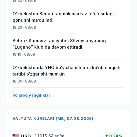
18:30 · 08/08
Oʻzbekiston Senati raqamli markaz toʻgʻrisidagi
qonunni maʼqulladi
18:20 · 08/08
Behruz Karimov faoliyatini Shveysariyaning
“Lugano” klubida davom ettiradi
18:10 · 08/08
O‘zbekistonda YHQ bo‘yicha ishlarni ko‘rib chiqish
tartibi o‘zgarishi mumkin
18:00 · 08/08
Ko'proq yangiliklar →
VALYUTA KURSLARI (MB, 07.08.2026)
USD
11915,64 so'm
↑ 0.24%