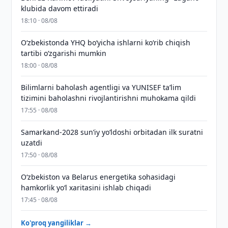
klubida davom ettiradi
18:10 · 08/08
O‘zbekistonda YHQ bo‘yicha ishlarni ko‘rib chiqish
tartibi o‘zgarishi mumkin
18:00 · 08/08
Bilimlarni baholash agentligi va YUNISEF taʼlim
tizimini baholashni rivojlantirishni muhokama qildi
17:55 · 08/08
Samarkand-2028 sunʼiy yo‘ldoshi orbitadan ilk suratni
uzatdi
17:50 · 08/08
Oʻzbekiston va Belarus energetika sohasidagi
hamkorlik yoʻl xaritasini ishlab chiqadi
17:45 · 08/08
Ko'proq yangiliklar →