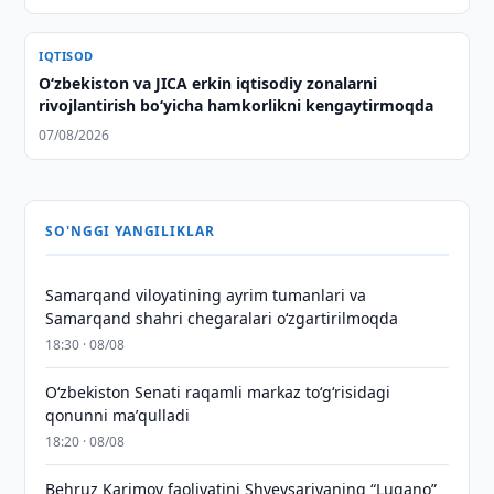
IQTISOD
Oʻzbekiston va JICA erkin iqtisodiy zonalarni
rivojlantirish boʻyicha hamkorlikni kengaytirmoqda
07/08/2026
SO'NGGI YANGILIKLAR
Samarqand viloyatining ayrim tumanlari va
Samarqand shahri chegaralari oʻzgartirilmoqda
18:30 · 08/08
Oʻzbekiston Senati raqamli markaz toʻgʻrisidagi
qonunni maʼqulladi
18:20 · 08/08
Behruz Karimov faoliyatini Shveysariyaning “Lugano”