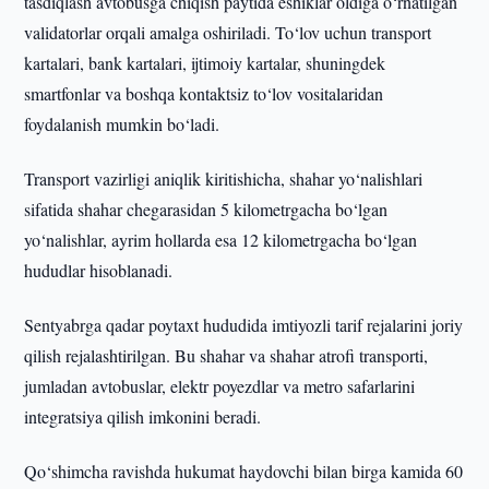
tasdiqlash avtobusga chiqish paytida eshiklar oldiga o‘rnatilgan
validatorlar orqali amalga oshiriladi. To‘lov uchun transport
kartalari, bank kartalari, ijtimoiy kartalar, shuningdek
smartfonlar va boshqa kontaktsiz to‘lov vositalaridan
foydalanish mumkin bo‘ladi.
Transport vazirligi aniqlik kiritishicha, shahar yo‘nalishlari
sifatida shahar chegarasidan 5 kilometrgacha bo‘lgan
yo‘nalishlar, ayrim hollarda esa 12 kilometrgacha bo‘lgan
hududlar hisoblanadi.
Sentyabrga qadar poytaxt hududida imtiyozli tarif rejalarini joriy
qilish rejalashtirilgan. Bu shahar va shahar atrofi transporti,
jumladan avtobuslar, elektr poyezdlar va metro safarlarini
integratsiya qilish imkonini beradi.
Qo‘shimcha ravishda hukumat haydovchi bilan birga kamida 60