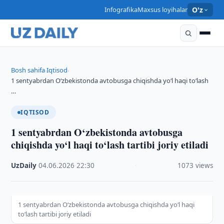
Infografika
Maxsus loyihalar
O'z
Bosh sahifa
Iqtisod
›
›
1 sentyabrdan O‘zbekistonda avtobusga chiqishda yo‘l haqi to‘lash
…
IQTISOD
1 sentyabrdan O‘zbekistonda avtobusga
chiqishda yo‘l haqi to‘lash tartibi joriy etiladi
UzDaily
·
04.06.2026
·
22:30
·
1073 views
1 sentyabrdan O‘zbekistonda avtobusga chiqishda yo‘l haqi
to‘lash tartibi joriy etiladi