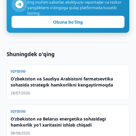
Eng muhim xabarlar, eksklyuziv reportajlar va tezkor
yangiliklarni o‘zingizga qulay platformada kuzatib
boring.
Obuna bo'ling
Shuningdek o'qing
IQTISOD
O‘zbekiston va Saudiya Arabistoni farmatsevtika
sohasida strategik hamkorlikni kengaytirmoqda
28/07/2026
IQTISOD
Oʻzbekiston va Belarus energetika sohasidagi
hamkorlik yoʻl xaritasini ishlab chiqadi
08/08/2026