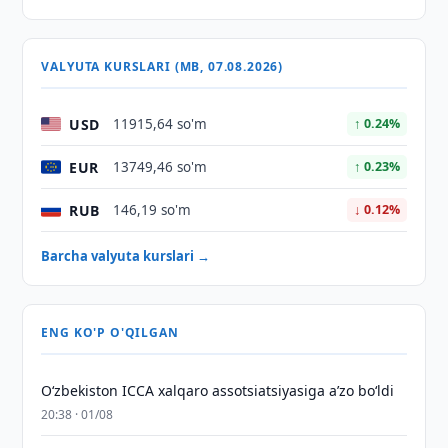
VALYUTA KURSLARI (MB, 07.08.2026)
USD
11915,64 so'm
↑ 0.24%
EUR
13749,46 so'm
↑ 0.23%
RUB
146,19 so'm
↓ 0.12%
Barcha valyuta kurslari →
ENG KO'P O'QILGAN
O‘zbekiston ICCA xalqaro assotsiatsiyasiga aʼzo bo‘ldi
20:38 · 01/08