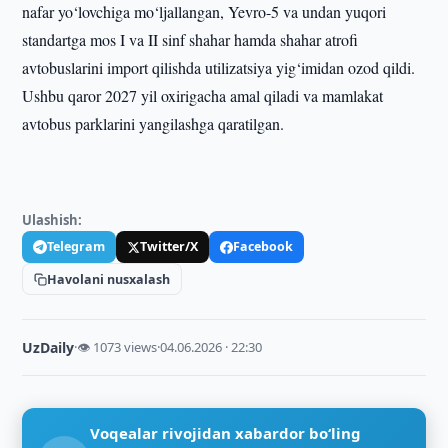
nafar yo‘lovchiga mo‘ljallangan, Yevro-5 va undan yuqori
standartga mos I va II sinf shahar hamda shahar atrofi
avtobuslarini import qilishda utilizatsiya yig‘imidan ozod qildi.
Ushbu qaror 2027 yil oxirigacha amal qiladi va mamlakat
avtobus parklarini yangilashga qaratilgan.
Ulashish:
Telegram
Twitter/X
Facebook
Havolani nusxalash
UzDaily
·
👁 1073 views
·
04.06.2026 · 22:30
Voqealar rivojidan xabardor bo‘ling