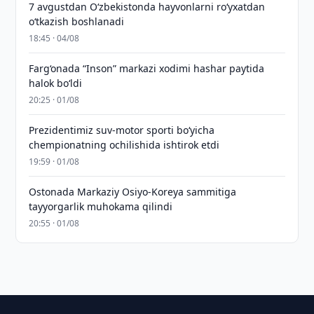
7 avgustdan O‘zbekistonda hayvonlarni ro‘yxatdan
o‘tkazish boshlanadi
18:45 · 04/08
Farg‘onada “Inson” markazi xodimi hashar paytida
halok bo‘ldi
20:25 · 01/08
Prezidentimiz suv-motor sporti bo‘yicha
chempionatning ochilishida ishtirok etdi
19:59 · 01/08
Ostonada Markaziy Osiyo-Koreya sammitiga
tayyorgarlik muhokama qilindi
20:55 · 01/08