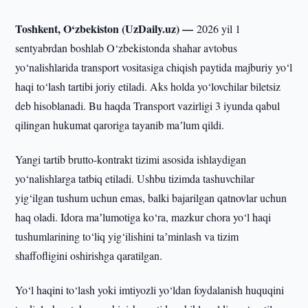
Toshkent, O‘zbekiston (UzDaily.uz) —
2026 yil 1
sentyabrdan boshlab O‘zbekistonda shahar avtobus
yo‘nalishlarida transport vositasiga chiqish paytida majburiy yo‘l
haqi to‘lash tartibi joriy etiladi. Aks holda yo‘lovchilar biletsiz
deb hisoblanadi. Bu haqda Transport vazirligi 3 iyunda qabul
qilingan hukumat qaroriga tayanib maʼlum qildi.
Yangi tartib brutto-kontrakt tizimi asosida ishlaydigan
yo‘nalishlarga tatbiq etiladi. Ushbu tizimda tashuvchilar
yig‘ilgan tushum uchun emas, balki bajarilgan qatnovlar uchun
haq oladi. Idora maʼlumotiga ko‘ra, mazkur chora yo‘l haqi
tushumlarining to‘liq yig‘ilishini taʼminlash va tizim
shaffofligini oshirishga qaratilgan.
Yo‘l haqini to‘lash yoki imtiyozli yo‘ldan foydalanish huquqini