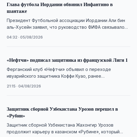
Глава футбола Иордании обвинил Инфантино в
шантаже
Президент Футбольной ассоциации Иордании Али бин
аль-Хусейн заявил, что руководство ФИФА связывало
помощь федерации с поддержкой переизбрания
04:32 · 05/08/2026
Джанни Инфантино.
«Нефтчи» подписал защитника из французской Лиги 1
Ферганский клуб «Нефтчи» объявил о переходе
ивуарийского защитника Коффи Куао, ранее
выступавшего за французский «Мец».
21:15 · 04/08/2026
Защитник сборной Узбекистана Урозов перешел в
«Рубин»
Защитник сборной Узбекистана Жахонгир Урозов
продолжит карьеру в казанском «Рубине», который