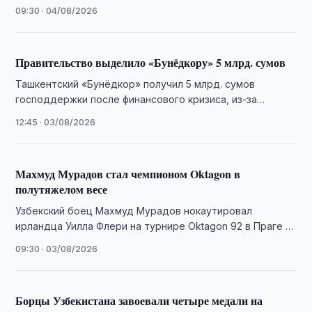
арендовал футболиста у самаркандского «Динамо» до
09:30 · 04/08/2026
конца 2026 года.
Правительство выделило «Бунёдкору» 5 млрд. сумов
Ташкентский «Бунёдкор» получил 5 млрд. сумов
господдержки после финансового кризиса, из-за
которого клуб пропустил матч Суперлиги.
12:45 · 03/08/2026
Махмуд Мурадов стал чемпионом Oktagon в
полутяжелом весе
Узбекский боец Махмуд Мурадов нокаутировал
ирландца Уилла Флери на турнире Oktagon 92 в Праге и
завоевал чемпионский пояс в полутяжелом …
09:30 · 03/08/2026
Борцы Узбекистана завоевали четыре медали на