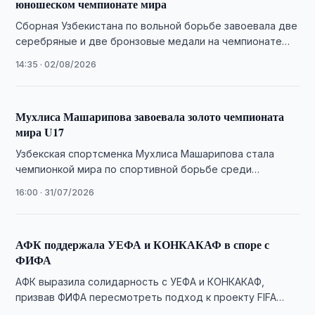
юношеском чемпионате мира
Сборная Узбекистана по вольной борьбе завоевала две
серебряные и две бронзовые медали на чемпионате
мира U17 в Баку.
14:35 · 02/08/2026
Мухлиса Машарипова завоевала золото чемпионата
мира U17
Узбекская спортсменка Мухлиса Машарипова стала
чемпионкой мира по спортивной борьбе среди
спортсменов до 17 лет, выиграв финал в весовой
16:00 · 31/07/2026
категории …
АФК поддержала УЕФА и КОНКАКАФ в споре с
ФИФА
АФК выразила солидарность с УЕФА и КОНКАКАФ,
призвав ФИФА пересмотреть подход к проекту FIFA
Forward Enterprise и реформировать систему принятия …