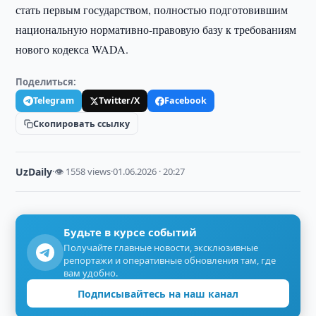
стать первым государством, полностью подготовившим
национальную нормативно-правовую базу к требованиям
нового кодекса WADA.
Поделиться:
Telegram
Twitter/X
Facebook
Скопировать ссылку
UzDaily
·
👁 1558 views
·
01.06.2026 · 20:27
Будьте в курсе событий
Получайте главные новости, эксклюзивные
репортажи и оперативные обновления там, где
вам удобно.
Подписывайтесь на наш канал