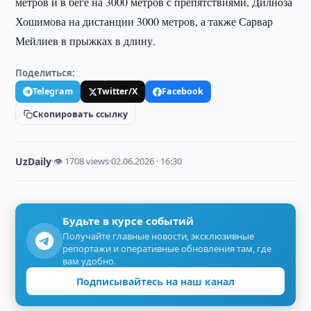
метров и в беге на 3000 метров с препятствиями, Дилноза
Хошимова на дистанции 3000 метров, а также Сарвар
Мейлиев в прыжках в длину.
Поделиться:
Telegram
Twitter/X
Facebook
Скопировать ссылку
UzDaily
·
👁 1708 views
·
02.06.2026 · 16:30
Будьте в курсе событий
Получайте главные новости, эксклюзивные
репортажи и оперативные обновления там, где
вам удобно.
Подписывайтесь на наш канал