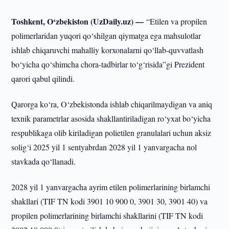
Toshkent, O‘zbekiston (UzDaily.uz) —
“Etilen va propilen
polimerlaridan yuqori qo‘shilgan qiymatga ega mahsulotlar
ishlab chiqaruvchi mahalliy korxonalarni qo‘llab-quvvatlash
bo‘yicha qo‘shimcha chora-tadbirlar to‘g‘risida”gi Prezident
qarori qabul qilindi.
Qarorga ko‘ra, O‘zbekistonda ishlab chiqarilmaydigan va aniq
texnik parametrlar asosida shakllantiriladigan ro‘yxat bo‘yicha
respublikaga olib kiriladigan polietilen granulalari uchun aksiz
solig‘i 2025 yil 1 sentyabrdan 2028 yil 1 yanvargacha nol
stavkada qo‘llanadi.
2028 yil 1 yanvargacha ayrim etilen polimerlarining birlamchi
shakllari (TIF TN kodi 3901 10 900 0, 3901 30, 3901 40) va
propilen polimerlarining birlamchi shakllarini (TIF TN kodi