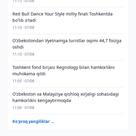
11:15 · 07/08
Red Bull Dance Your Style milliy finali Toshkentda
bo'lib o'tadi
11:10 · 07/08
O‘zbekistondan Vyetnamga turistlar oqimi 44,7 foizga
oshdi
11:10 · 07/08
Toshkent fond birjasi Regnology bilan hamkorlikni
muhokama qildi
11:05 · 07/08
Oʻzbekiston va Malayziya qishloq xoʻjaligi sohasidagi
hamkorlikni kengaytirmoqda
11:00 · 07/08
Ko'proq yangiliklar →