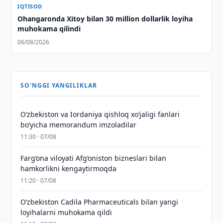
IQTISOD
Ohangaronda Xitoy bilan 30 million dollarlik loyiha
muhokama qilindi
06/08/2026
SO'NGGI YANGILIKLAR
Oʻzbekiston va Iordaniya qishloq xoʻjaligi fanlari
boʻyicha memorandum imzoladilar
11:30 · 07/08
Farg‘ona viloyati Afg‘oniston bizneslari bilan
hamkorlikni kengaytirmoqda
11:20 · 07/08
Oʻzbekiston Cadila Pharmaceuticals bilan yangi
loyihalarni muhokama qildi