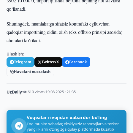
3902 10 000 0) import qilishda bojxona bojining nol stavkasi
qo‘llanadi.
Shuningdek, mamlakatga sifatsiz kontrafakt egiluvchan
qadoqlar importining oldini olish (eks-offitsio prinsipi asosida)
choralari ko‘riladi.
Ulashish:
Telegram
Twitter/X
Facebook
Havolani nusxalash
UzDaily
·
👁 610 views
·
19.08.2025 · 21:35
Voqealar rivojidan xabardor bo‘ling
Eng muhim xabarlar, eksklyuziv reportajlar va tezkor
yangiliklarni o‘zingizga qulay platformada kuzatib