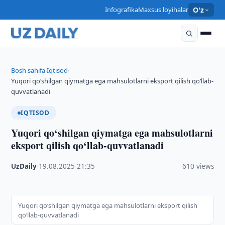
Infografika
Maxsus loyihalar
O'z
Bosh sahifa
Iqtisod
›
›
Yuqori qo‘shilgan qiymatga ega mahsulotlarni eksport qilish qo‘llab-
quvvatlanadi
IQTISOD
Yuqori qo‘shilgan qiymatga ega mahsulotlarni
eksport qilish qo‘llab-quvvatlanadi
UzDaily
·
19.08.2025
·
21:35
·
610 views
Yuqori qo‘shilgan qiymatga ega mahsulotlarni eksport qilish
qo‘llab-quvvatlanadi