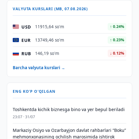
VALYUTA KURSLARI (MB, 07.08.2026)
USD
11915,64 so'm
↑ 0.24%
EUR
13749,46 so'm
↑ 0.23%
RUB
146,19 so'm
↓ 0.12%
Barcha valyuta kurslari →
ENG KO'P O'QILGAN
Toshkentda kichik biznesga bino va yer bepul beriladi
23:07 · 31/07
Markaziy Osiyo va Ozarbayjon davlat rahbarlari “Boku”
mehmonxonasining ochilish marosimida ishtirok