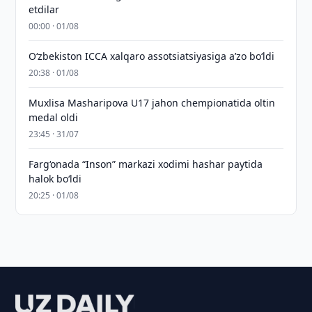
etdilar
00:00 · 01/08
O‘zbekiston ICCA xalqaro assotsiatsiyasiga aʼzo bo‘ldi
20:38 · 01/08
Muxlisa Masharipova U17 jahon chempionatida oltin
medal oldi
23:45 · 31/07
Farg‘onada “Inson” markazi xodimi hashar paytida
halok bo‘ldi
20:25 · 01/08