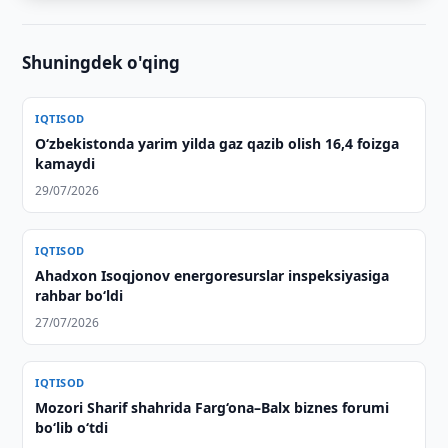
Shuningdek o'qing
IQTISOD
O‘zbekistonda yarim yilda gaz qazib olish 16,4 foizga
kamaydi
29/07/2026
IQTISOD
Ahadxon Isoqjonov energoresurslar inspeksiyasiga
rahbar bo‘ldi
27/07/2026
IQTISOD
Mozori Sharif shahrida Farg‘ona–Balx biznes forumi
bo‘lib o‘tdi