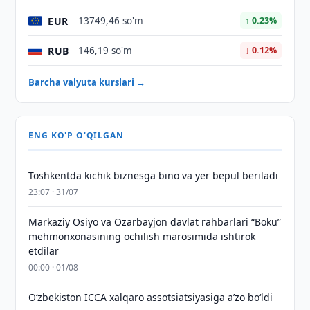
EUR
13749,46 so'm
↑ 0.23%
RUB
146,19 so'm
↓ 0.12%
Barcha valyuta kurslari →
ENG KO'P O'QILGAN
Toshkentda kichik biznesga bino va yer bepul beriladi
23:07 · 31/07
Markaziy Osiyo va Ozarbayjon davlat rahbarlari “Boku”
mehmonxonasining ochilish marosimida ishtirok
etdilar
00:00 · 01/08
O‘zbekiston ICCA xalqaro assotsiatsiyasiga aʼzo bo‘ldi