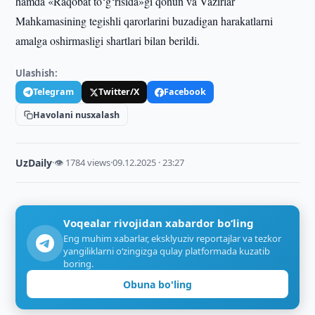
hamda «Raqobat to‘g‘risida»gi qonun va Vazirlar
Mahkamasining tegishli qarorlarini buzadigan harakatlarni
amalga oshirmasligi shartlari bilan berildi.
Ulashish:
Telegram
Twitter/X
Facebook
Havolani nusxalash
UzDaily
·
👁 1784 views
·
09.12.2025 · 23:27
Voqealar rivojidan xabardor bo‘ling
Eng muhim xabarlar, eksklyuziv reportajlar va tezkor
yangiliklarni o‘zingizga qulay platformada kuzatib
boring.
Obuna bo'ling