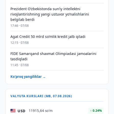
Prezident Oʻzbekistonda sunʼiy intellektni
rivojlantirishning yangi ustuvor yoʻnalishlarini
belgilab berdi
17:46 · 07/08
Agat Credit 50 mlrd so‘mlik kredit jalb qiladi
12:15 · 07/08
FIDE Samarqand shaxmat Olimpiadasi jamoalarini
tasdiqladi
11:45 · 07/08
Ko'proq yangiliklar →
VALYUTA KURSLARI (MB, 07.08.2026)
USD
11915,64 so'm
↑ 0.24%