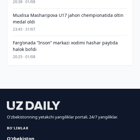
20:38 · 01/08
Muxlisa Masharipova U17 jahon chempionatida oltin
medal oldi
23:45 · 31/07
Farg‘onada “Inson” markazi xodimi hashar paytida
halok bo‘ldi
20:25 · 01/08
O'zbekistonning yetakchi yangiliklar portali. 24/7 yangiliklar.
BO'LIMLAR
O‘zbekiston