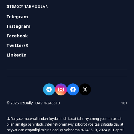
IJTIMOIY TARMOQLAR
Telegram
Instagram
Facebook
Twitter/X
LinkedIn
© 2026 UzDaily · OAV №248510
18+
UzDaily.uz materiallaridan foydalanish faqat tahririyatning yozma ruxsati
bilan amalga oshiriladi. Internet-ommaviy axborot vositasi sifatida davlat
roʻyxatidan oʻtganligi toʻgʻrisidagi guvohnoma №248510, 2024 yil 1 aprel.