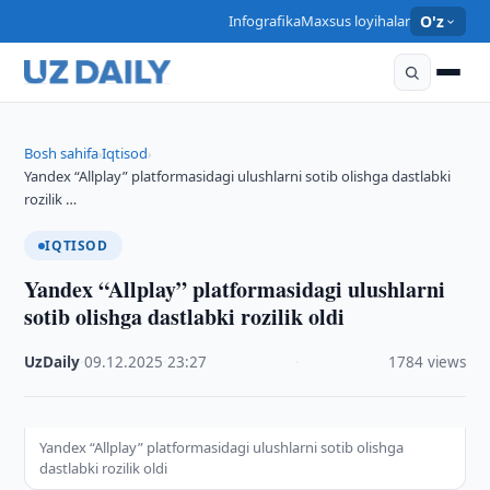
Infografika
Maxsus loyihalar
O'z
Bosh sahifa
Iqtisod
›
›
Yandex “Allplay” platformasidagi ulushlarni sotib olishga dastlabki
rozilik …
IQTISOD
Yandex “Allplay” platformasidagi ulushlarni
sotib olishga dastlabki rozilik oldi
UzDaily
·
09.12.2025
·
23:27
·
1784 views
Yandex “Allplay” platformasidagi ulushlarni sotib olishga
dastlabki rozilik oldi