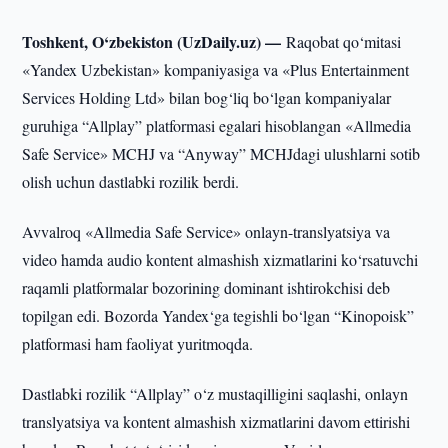
Toshkent, O‘zbekiston (UzDaily.uz) —
Raqobat qo‘mitasi
«Yandex Uzbekistan» kompaniyasiga va «Plus Entertainment
Services Holding Ltd» bilan bog‘liq bo‘lgan kompaniyalar
guruhiga “Allplay” platformasi egalari hisoblangan «Allmedia
Safe Service» MCHJ va “Anyway” MCHJdagi ulushlarni sotib
olish uchun dastlabki rozilik berdi.
Avvalroq «Allmedia Safe Service» onlayn-translyatsiya va
video hamda audio kontent almashish xizmatlarini ko‘rsatuvchi
raqamli platformalar bozorining dominant ishtirokchisi deb
topilgan edi. Bozorda Yandex‘ga tegishli bo‘lgan “Kinopoisk”
platformasi ham faoliyat yuritmoqda.
Dastlabki rozilik “Allplay” o‘z mustaqilligini saqlashi, onlayn
translyatsiya va kontent almashish xizmatlarini davom ettirishi