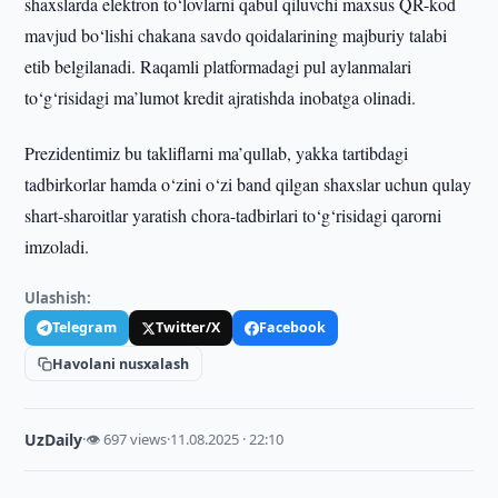
shaxslarda elektron to‘lovlarni qabul qiluvchi maxsus QR-kod
mavjud bo‘lishi chakana savdo qoidalarining majburiy talabi
etib belgilanadi. Raqamli platformadagi pul aylanmalari
to‘g‘risidagi ma’lumot kredit ajratishda inobatga olinadi.
Prezidentimiz bu takliflarni ma’qullab, yakka tartibdagi
tadbirkorlar hamda o‘zini o‘zi band qilgan shaxslar uchun qulay
shart-sharoitlar yaratish chora-tadbirlari to‘g‘risidagi qarorni
imzoladi.
Ulashish:
Telegram
Twitter/X
Facebook
Havolani nusxalash
UzDaily
·
👁 697 views
·
11.08.2025 · 22:10