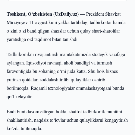
Toshkent, O‘zbekiston (UzDaily.uz) —
Prezident Shavkat
Mirziyoyev 11-avgust kuni yakka tartibdagi tadbirkorlar hamda
o‘zini o‘zi band qilgan shaxslar uchun qulay shart-sharoitlar
yaratishga oid taqdimot bilan tanishdi.
Tadbirkorlikni rivojlantirish mamlakatimizda strategik vazifaga
aylangan. Iqtisodiyot ravnaqi, aholi bandligi va turmush
farovonligida bu sohaning o‘rni juda katta. Shu bois biznes
yuritish qoidalari soddalashtirilib, qulayliklar oshirib
borilmoqda. Raqamli texnologiyalar ommalashayotgani bunda
qo‘l kelayotir.
Endi buni davom ettirgan holda, shaffof tadbirkorlik muhitini
shakllantirish, naqdsiz to‘lovlar uchun qulayliklarni kengaytirish
ko‘zda tutilmoqda.