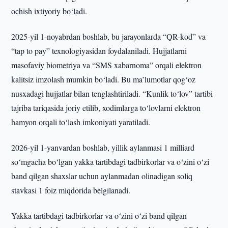
ochish ixtiyoriy bo‘ladi.
2025-yil 1-noyabrdan boshlab, bu jarayonlarda “QR-kod” va
“tap to pay” texnologiyasidan foydalaniladi. Hujjatlarni
masofaviy biometriya va “SMS xabarnoma” orqali elektron
kalitsiz imzolash mumkin bo‘ladi. Bu ma’lumotlar qog‘oz
nusxadagi hujjatlar bilan tenglashtiriladi. “Kunlik to‘lov” tartibi
tajriba tariqasida joriy etilib, xodimlarga to‘lovlarni elektron
hamyon orqali to‘lash imkoniyati yaratiladi.
2026-yil 1-yanvardan boshlab, yillik aylanmasi 1 milliard
so‘mgacha bo‘lgan yakka tartibdagi tadbirkorlar va o‘zini o‘zi
band qilgan shaxslar uchun aylanmadan olinadigan soliq
stavkasi 1 foiz miqdorida belgilanadi.
Yakka tartibdagi tadbirkorlar va o‘zini o‘zi band qilgan