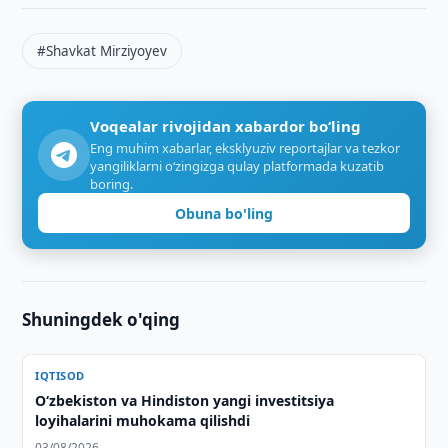
#Shavkat Mirziyoyev
Voqealar rivojidan xabardor bo‘ling
Eng muhim xabarlar, eksklyuziv reportajlar va tezkor
yangiliklarni o‘zingizga qulay platformada kuzatib
boring.
Obuna bo'ling
Shuningdek o'qing
IQTISOD
Oʻzbekiston va Hindiston yangi investitsiya
loyihalarini muhokama qilishdi
03/08/2026