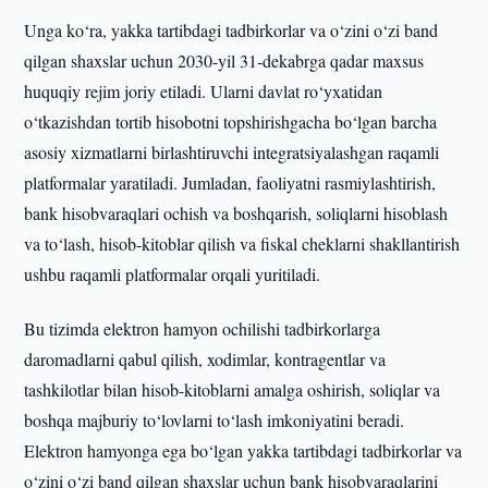
Unga ko‘ra, yakka tartibdagi tadbirkorlar va o‘zini o‘zi band
qilgan shaxslar uchun 2030-yil 31-dekabrga qadar maxsus
huquqiy rejim joriy etiladi. Ularni davlat ro‘yxatidan
o‘tkazishdan tortib hisobotni topshirishgacha bo‘lgan barcha
asosiy xizmatlarni birlashtiruvchi integratsiyalashgan raqamli
platformalar yaratiladi. Jumladan, faoliyatni rasmiylashtirish,
bank hisobvaraqlari ochish va boshqarish, soliqlarni hisoblash
va to‘lash, hisob-kitoblar qilish va fiskal cheklarni shakllantirish
ushbu raqamli platformalar orqali yuritiladi.
Bu tizimda elektron hamyon ochilishi tadbirkorlarga
daromadlarni qabul qilish, xodimlar, kontragentlar va
tashkilotlar bilan hisob-kitoblarni amalga oshirish, soliqlar va
boshqa majburiy to‘lovlarni to‘lash imkoniyatini beradi.
Elektron hamyonga ega bo‘lgan yakka tartibdagi tadbirkorlar va
o‘zini o‘zi band qilgan shaxslar uchun bank hisobvaraqlarini