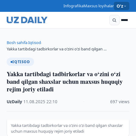
Infografika
Maxsus loyihalar
O'z
Bosh sahifa
Iqtisod
›
›
Yakka tartibdagi tadbirkorlar va o‘zini o‘zi band qilgan …
IQTISOD
Yakka tartibdagi tadbirkorlar va o‘zini o‘zi
band qilgan shaxslar uchun maxsus huquqiy
rejim joriy etiladi
UzDaily
·
11.08.2025
·
22:10
·
697 views
Yakka tartibdagi tadbirkorlar va o‘zini o‘zi band qilgan shaxslar
uchun maxsus huquqiy rejim joriy etiladi