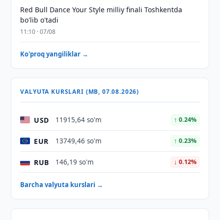
Red Bull Dance Your Style milliy finali Toshkentda
bo'lib o'tadi
11:10 · 07/08
Ko'proq yangiliklar →
VALYUTA KURSLARI (MB, 07.08.2026)
USD
11915,64 so'm
↑ 0.24%
EUR
13749,46 so'm
↑ 0.23%
RUB
146,19 so'm
↓ 0.12%
Barcha valyuta kurslari →