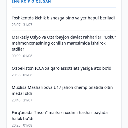
ENG KO'P O'QILGAN
Toshkentda kichik biznesga bino va yer bepul beriladi
23:07 · 31/07
Markaziy Osiyo va Ozarbayjon davlat rahbarlari “Boku”
mehmonxonasining ochilish marosimida ishtirok
etdilar
00:00 · 01/08
O‘zbekiston ICCA xalqaro assotsiatsiyasiga aʼzo bo‘ldi
20:38 · 01/08
Muxlisa Masharipova U17 jahon chempionatida oltin
medal oldi
23:45 · 31/07
Farg‘onada “Inson” markazi xodimi hashar paytida
halok bo‘ldi
20:25 · 01/08