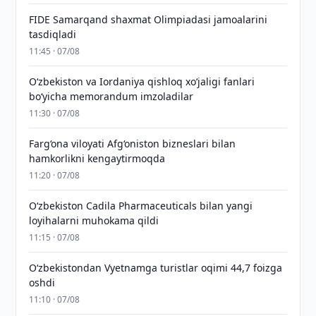
FIDE Samarqand shaxmat Olimpiadasi jamoalarini
tasdiqladi
11:45 · 07/08
Oʻzbekiston va Iordaniya qishloq xoʻjaligi fanlari
boʻyicha memorandum imzoladilar
11:30 · 07/08
Farg‘ona viloyati Afg‘oniston bizneslari bilan
hamkorlikni kengaytirmoqda
11:20 · 07/08
Oʻzbekiston Cadila Pharmaceuticals bilan yangi
loyihalarni muhokama qildi
11:15 · 07/08
O‘zbekistondan Vyetnamga turistlar oqimi 44,7 foizga
oshdi
11:10 · 07/08